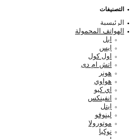
التصنيفات
الرئيسية
الهواتف المحمولة
ابل
ايس
اول كول
اتش ام دى
هونر
هواوي
اي كيو
انفينكس
ايتل
لينوفو
موتورولا
نوكيا