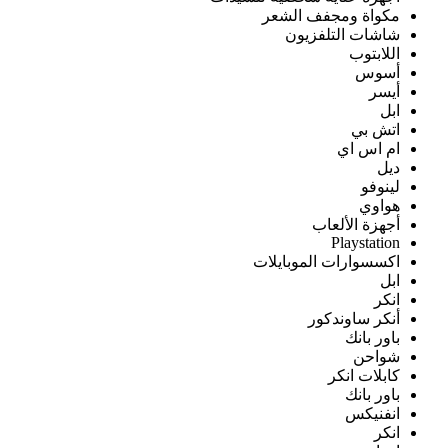
مكواة ومجفف الشعر
شاشات التلفزيون
اللابتوب
أسوس
أيسر
ابل
اتش بي
ام اس اي
ديل
لينوفو
هواوي
أجهزة الألعاب
Playstation
اكسسوارات الموبايلات
ابل
انكر
أنكر ساوندكور
باور بانك
شواحن
كابلات انكر
باور بانك
انفنيكس
انكر