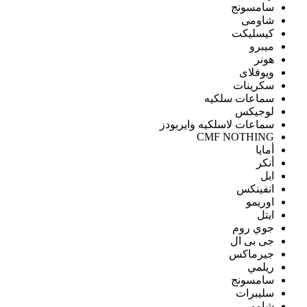
سامسونج
شاومى
كيسليكت
ميبرو
هونر
ويوفلاى
سكرينات
سماعات سلكيه
لوجيكس
سماعات لاسلكيه وايربودز
CMF NOTHING
أمايا
أنكر
ابل
انفينكس
اوريمو
ايتل
جوي روم
جى بى ال
جيرماكس
ريلمي
سامسونج
سليبرات
شاومى