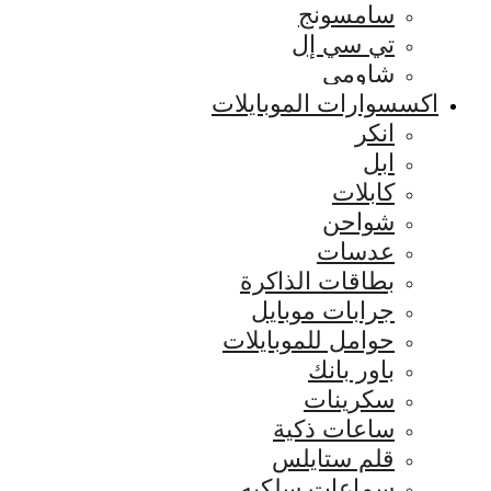
سامسونج
تي سي إل
شاومي
اكسسوارات الموبايلات
انكر
ابل
كابلات
شواحن
عدسات
بطاقات الذاكرة
جرابات موبايل
حوامل للموبايلات
باور بانك
سكرينات
ساعات ذكية
قلم ستايلس
سماعات سلكيه