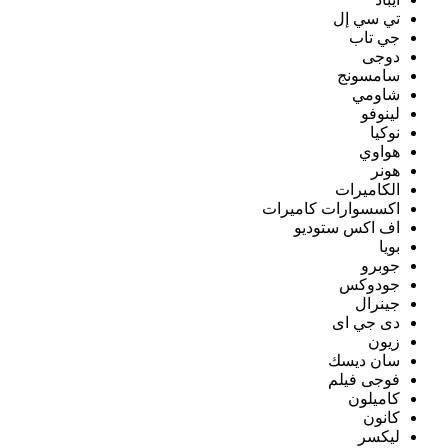
تي سي إل
جي تاب
دوجى
سامسونج
شاومي
لينوفو
نوكيا
هواوي
هونر
الكاميرات
اكسسوارات كاميرات
اف اكس ستوديو
بويا
جوبرو
جودوكس
جينرال
دى جي اى
زيون
سان ديسك
فوجى فيلم
كاميلون
كانون
ليكسر