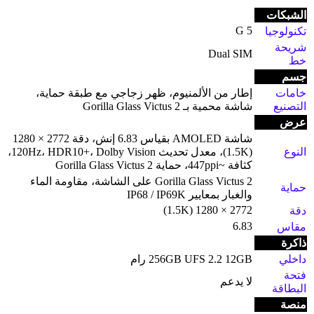
الشبكات
5 G
تكنولوجيا
شريحة
Dual SIM
خط
جسم
خامات
إطار من الألمنيوم، ظهر زجاجي مع طبقة حماية،
التصنيع
شاشة محمية بـ Gorilla Glass Victus 2
عرض
شاشة AMOLED بقياس 6.83 إنش، دقة 2772 × 1280
النوع
(1.5K)، معدل تحديث 120Hz، HDR10+، Dolby Vision،
كثافة ~447ppi، حماية Gorilla Glass Victus 2
Gorilla Glass Victus 2 على الشاشة، مقاومة الماء
حماية
والغبار بمعايير IP68 / IP69K
2772 × 1280 (1.5K)
دقة
6.83
مقاس
ذاكرة
داخلي
256GB UFS 2.2 12GB رام
فتحة
لا يدعم
البطاقة
منصة