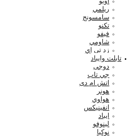
اوبو
ريلمي
سامسونج
تكنو
فيفو
شاومي
زد تي إي
تابلت وايباد
دوجى
جي تاب
اتش ام دى
هونر
هواوي
انفينيكس
ايباد
لينوفو
نوكيا