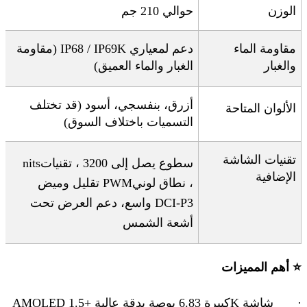
الوزن
حوالي 210 جم
مقاومة الماء
دعم لمعياري
IP68 / IP69K (
مقاومة
والغبار
الغبار والماء العميق
)
أزرق، بنفسجي، أسود (قد تختلف
الألوان المتاحة
التسميات باختلاف السوق)
تقنيات الشاشة
سطوع يصل إلى 3200
، تقنيات
nits
الإضافية
، نطاق لوني
PWM
تقليل وميض
DCI-P3
واسع
، دعم العرض تحت
أشعة الشمس
⭐
أهم المميزات
·
شاشة
K
كبيرة 6.83 بوصة بدقة عالية +1.5
AMOLED