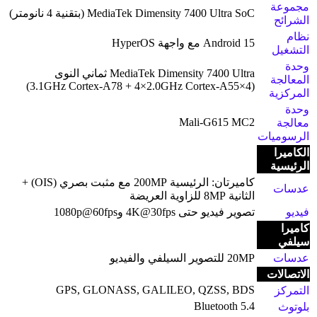
مجموعة
MediaTek Dimensity 7400 Ultra SoC (بتقنية 4 نانومتر)
الشرائح
نظام
Android 15 مع واجهة HyperOS
التشغيل
وحدة
MediaTek Dimensity 7400 Ultra ثماني النوى
المعالجة
(4×3.1GHz Cortex-A78 + 4×2.0GHz Cortex-A55)
المركزية
وحدة
Mali-G615 MC2
معالجة
الرسوميات
الكاميرا
الرئيسية
كاميرتان: الرئيسية 200MP مع مثبت بصري (OIS) +
عدسات
الثانية 8MP للزاوية العريضة
فيديو
تصوير فيديو حتى 4K@30fps و1080p@60fps
كاميرا
سيلفي
عدسات
20MP للتصوير السيلفي والفيديو
الاتصالات
GPS, GLONASS, GALILEO, QZSS, BDS
التمركز
Bluetooth 5.4
بلوتوث