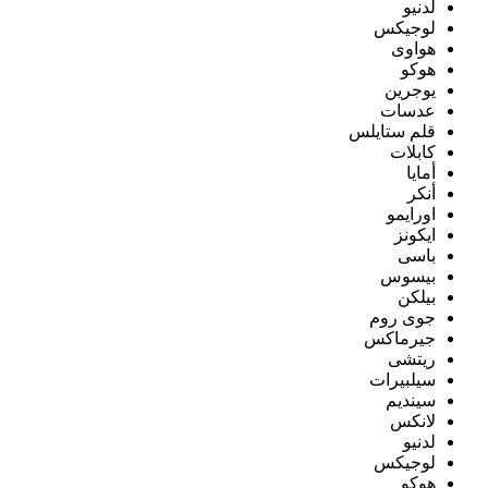
لدنيو
لوجيكس
هواوى
هوكو
يوجرين
عدسات
قلم ستايلس
كابلات
أمايا
أنكر
اورايمو
ايكونز
باسى
بيسوس
بيلكن
جوى روم
جيرماكس
ريتشى
سيلبيرات
سينديم
لانكس
لدنيو
لوجيكس
هوكو