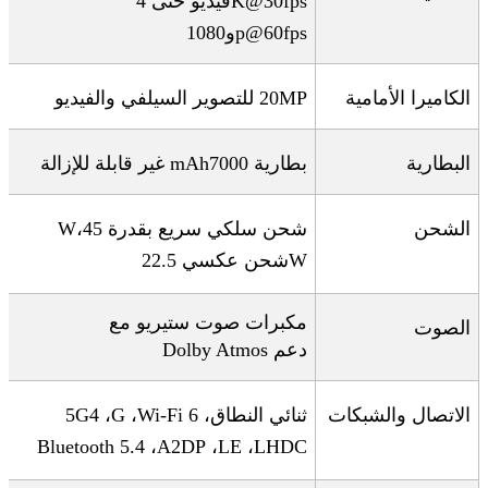
K@30fps
فيديو حتى 4
p@60fps
و1080
الكاميرا الأمامية
20MP
للتصوير السيلفي والفيديو
البطارية
بطارية 7000
mAh
غير قابلة للإزالة
الشحن
شحن سلكي سريع بقدرة 45
،
W
W
شحن عكسي 22.5
مكبرات صوت ستيريو مع
الصوت
دعم
Dolby Atmos
الاتصال والشبكات
ثنائي النطاق،
Wi-Fi 6
،
G
، 4
5G
Bluetooth 5.4
،
A2DP
،
LE
،
LHDC