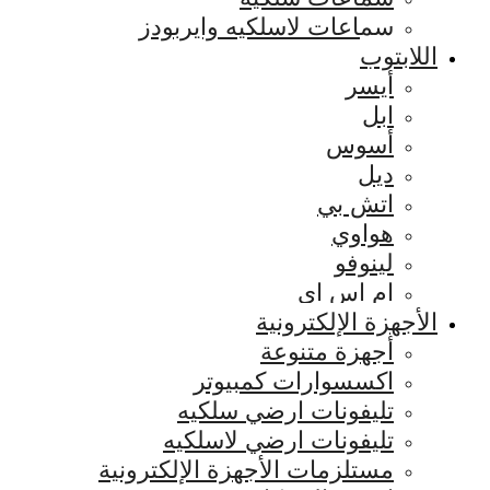
سماعات لاسلكيه وايربودز
اللابتوب
أيسر
ابل
أسوس
ديل
اتش بي
هواوي
لينوفو
ام اس اي
الأجهزة الإلكترونية
أجهزة متنوعة
اكسسوارات كمبيوتر
تليفونات ارضي سلكيه
تليفونات ارضي لاسلكيه
مستلزمات الأجهزة الإلكترونية