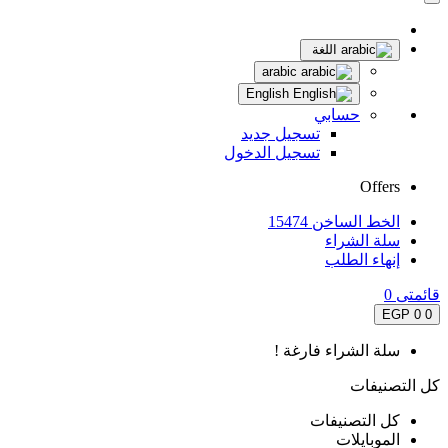
اللغة
arabic
English
حسابي
تسجيل جديد
تسجيل الدخول
Offers
الخط الساخن 15474
سلة الشراء
إنهاء الطلب
قائمتى
0
0 EGP
0
سلة الشراء فارغة !
كل التصنيفات
كل التصنيفات
الموبايلات