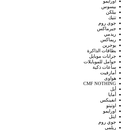
اورايمو
بيسوس
بيلكن
تتيك
جوى روم
جيرماكس
ريدمي
ريماكس
يوجرين
بطاقات الذاكرة
جرابات موبايل
حوامل للموبايلات
ساعات ذكية
أمازفيت
هواوى
CMF NOTHING
أبل
أمايا
انفينكس
اوتيتو
اورايمو
ايتل
جوي روم
ريلمى