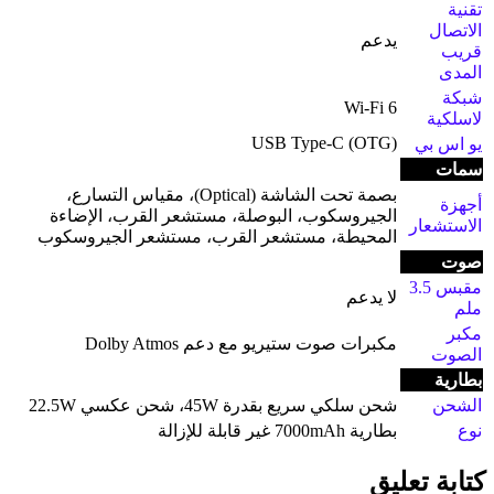
تقنية
الاتصال
يدعم
قريب
المدى
شبكة
Wi-Fi 6
لاسلكية
USB Type-C (OTG)
يو اس بي
سمات
بصمة تحت الشاشة (Optical)، مقياس التسارع،
أجهزة
الجيروسكوب، البوصلة، مستشعر القرب، الإضاءة
الاستشعار
المحيطة، مستشعر القرب، مستشعر الجيروسكوب
صوت
مقبس 3.5
لا يدعم
ملم
مكبر
مكبرات صوت ستيريو مع دعم Dolby Atmos
الصوت
بطارية
الشحن
شحن سلكي سريع بقدرة 45W، شحن عكسي 22.5W
نوع
بطارية 7000mAh غير قابلة للإزالة
كتابة تعليق