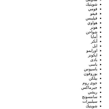
شويتيك
فومي
فيفو
فيليبس
هواوي
هونر
شواحن
أمايا
أنكر
ابل
اورايمو
ايكونز
بادى
باسى
باسيوس
بوروفون
بيلكن
جوى روم
جيرماكس
ريشي
سامسونج
سيلبيرات
شويتيك