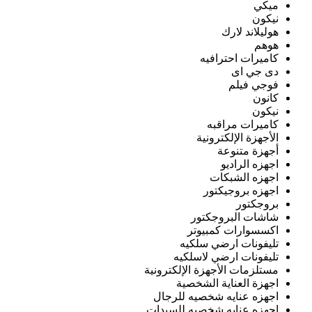
ميكي
نيكون
هوليلاند لارك
هوهم
كاميرات احترافيه
دى جي اى
فوجي فيلم
كانون
نيكون
كاميرات مراقبه
الأجهزة الإلكترونية
أجهزة متنوعة
اجهزه الراديو
اجهزه الشبكات
اجهزه بروجيكتور
بروجكتور
شاشات البروجكتور
اكسسوارات كمبيوتر
تليفونات ارضي سلكيه
تليفونات ارضي لاسلكيه
مستلزمات الأجهزة الإلكترونية
اجهزة العناية الشخصية
اجهزه عنايه شخصيه للرجال
اجهزه عنايه شخصيه للسيدات