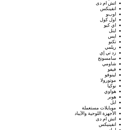
اتش ام دى
انفينكس
اوبو
اول كول
اي كيو
ايتل
ايس
تكنو
ريلمي
زد تي إي
سامسونج
شاومي
فيفو
لينوفو
موتورولا
نوكيا
هواوي
هونر
ابل
موبايلات مستعملة
الأجهزة اللوحية والآيباد
اتش ام دى
انفينيكس
ايباد