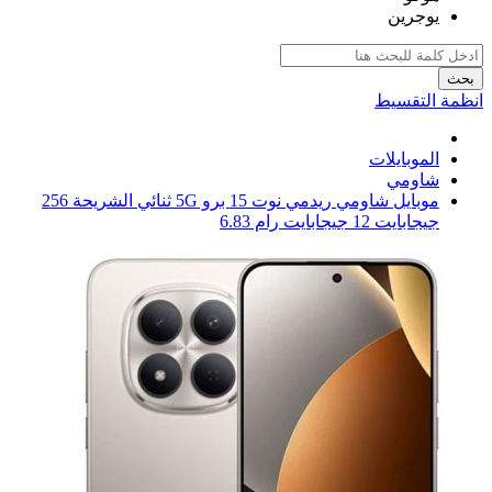
يوجرين
بحث
انظمة التقسيط
الموبايلات
شاومي
موبايل شاومي ريدمي نوت 15 برو 5G ثنائي الشريحة 256
جيجابايت 12 جيجابايت رام 6.83