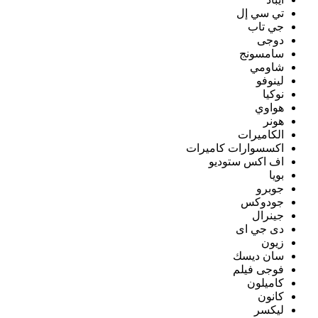
تي سي إل
جي تاب
دوجى
سامسونج
شاومي
لينوفو
نوكيا
هواوي
هونر
الكاميرات
اكسسوارات كاميرات
اف اكس ستوديو
بويا
جوبرو
جودوكس
جينرال
دى جي اى
زيون
سان ديسك
فوجى فيلم
كاميلون
كانون
ليكسر