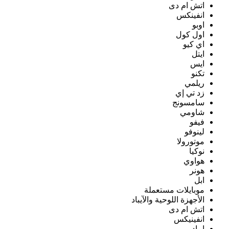
اتش ام دى
انفينكس
اوبو
اول كول
اي كيو
ايتل
ايس
تكنو
ريلمي
زد تي إي
سامسونج
شاومي
فيفو
لينوفو
موتورولا
نوكيا
هواوي
هونر
ابل
موبايلات مستعملة
الأجهزة اللوحية والآيباد
اتش ام دى
انفينيكس
ايباد