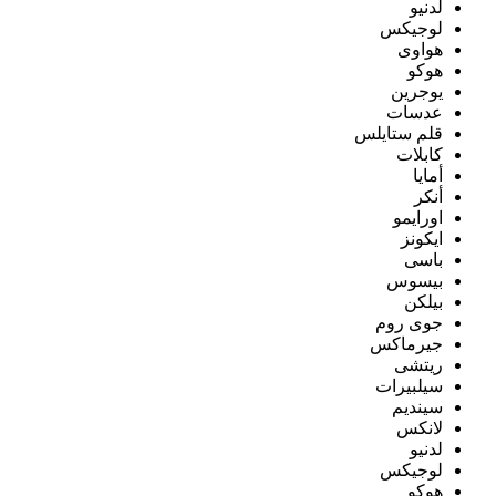
لدنيو
لوجيكس
هواوى
هوكو
يوجرين
عدسات
قلم ستايلس
كابلات
أمايا
أنكر
اورايمو
ايكونز
باسى
بيسوس
بيلكن
جوى روم
جيرماكس
ريتشى
سيلبيرات
سينديم
لانكس
لدنيو
لوجيكس
هوكو