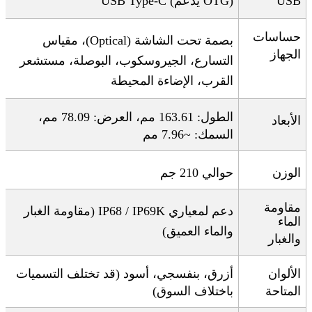
USB
OTG)
يدعم
USB Type-C (
حساسات
بصمة تحت الشاشة
(Optical)
، مقياس
الجهاز
التسارع، الجيروسكوب، البوصلة، مستشعر
القرب، الإضاءة المحيطة
الطول: 163.61 مم، العرض: 78.09 مم،
الأبعاد
السمك: ~7.96 مم
الوزن
حوالي 210 جم
مقاومة
دعم لمعياري
IP68 / IP69K (
مقاومة الغبار
الماء
والماء العميق
)
والغبار
الألوان
أزرق، بنفسجي، أسود (قد تختلف التسميات
المتاحة
باختلاف السوق)