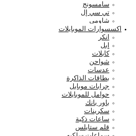
سامسونج
تي سي إل
شاومي
اكسسوارات الموبايلات
انكر
ابل
كابلات
شواحن
عدسات
بطاقات الذاكرة
جرابات موبايل
حوامل للموبايلات
باور بانك
سكرينات
ساعات ذكية
قلم ستايلس
سماعات سلكيه