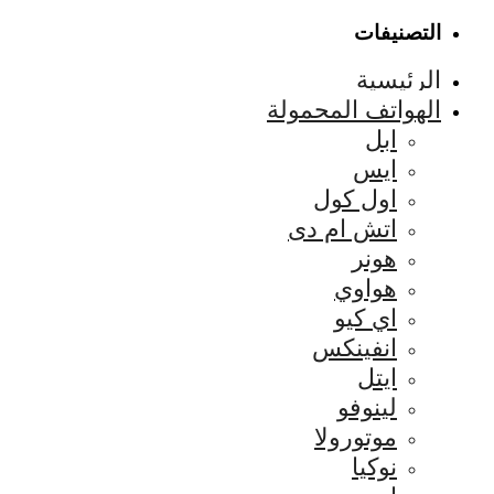
التصنيفات
الرئيسية
الهواتف المحمولة
ابل
ايس
اول كول
اتش ام دى
هونر
هواوي
اي كيو
انفينكس
ايتل
لينوفو
موتورولا
نوكيا