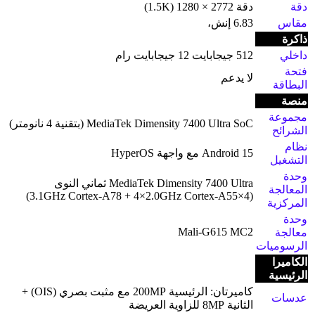
دقة
دقة 2772 × 1280 (1.5K)
مقاس
6.83 إنش،
ذاكرة
داخلي
512 جيجابايت 12 جيجابايت رام
فتحة
لا يدعم
البطاقة
منصة
مجموعة
MediaTek Dimensity 7400 Ultra SoC (بتقنية 4 نانومتر)
الشرائح
نظام
Android 15 مع واجهة HyperOS
التشغيل
وحدة
MediaTek Dimensity 7400 Ultra ثماني النوى
المعالجة
(4×3.1GHz Cortex-A78 + 4×2.0GHz Cortex-A55)
المركزية
وحدة
Mali-G615 MC2
معالجة
الرسوميات
الكاميرا
الرئيسية
كاميرتان: الرئيسية 200MP مع مثبت بصري (OIS) +
عدسات
الثانية 8MP للزاوية العريضة