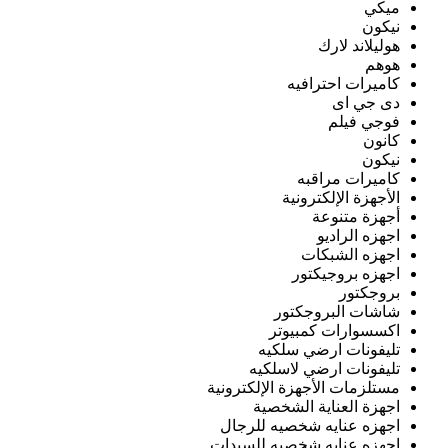
ميكي
نيكون
هوليلاند لارك
هوهم
كاميرات احترافيه
دى جي اى
فوجي فيلم
كانون
نيكون
كاميرات مراقبه
الأجهزة الإلكترونية
أجهزة متنوعة
اجهزه الراديو
اجهزه الشبكات
اجهزه بروجيكتور
بروجكتور
شاشات البروجكتور
اكسسوارات كمبيوتر
تليفونات ارضي سلكيه
تليفونات ارضي لاسلكيه
مستلزمات الأجهزة الإلكترونية
اجهزة العناية الشخصية
اجهزه عنايه شخصيه للرجال
اجهزه عنايه شخصيه للسيدات