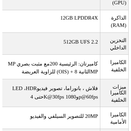
(GPU)
الذاكرة
12GB LPDDR4X
(RAM)
التخزين
512GB UFS 2.2
الداخلي
الكاميرا
كاميرتان: الرئيسية 200
مع مثبت بصري
MP
الخلفية
MP
الثانية 8
(OIS) +
للزاوية العريضة
ميزات
فلاش
LED
، بانوراما، تصوير فيديو
HDR
،
الكاميرا
p@60fps
و1080
K@30fps
حتى 4
الخلفية
الكاميرا
20MP
للتصوير السيلفي والفيديو
الأمامية