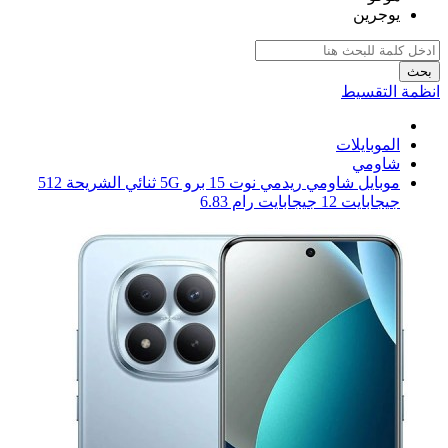
يوجرين
بحث
انظمة التقسيط
الموبايلات
شاومي
موبايل شاومي ريدمي نوت 15 برو 5G ثنائي الشريحة 512
جيجابايت 12 جيجابايت رام 6.83