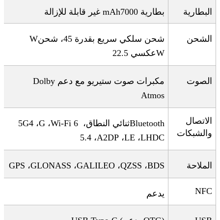
البطارية
بطارية 7000
mAh
غير قابلة للإزالة
الشحن
شحن سلكي سريع بقدرة 45
، شحن
W
W
عكسي 22.5
الصوت
مكبرات صوت ستيريو مع دعم
Dolby
Atmos
الاتصال
Bluetooth
ثنائي النطاق،
Wi-Fi 6
،
G
، 4
5G
والشبكات
5.4
،
A2DP
،
LE
،
LHDC
الملاحة
BDS
،
QZSS
،
GALILEO
،
GLONASS
،
GPS
NFC
يدعم