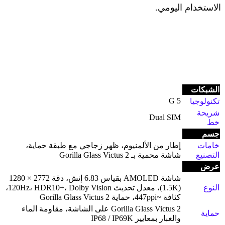
الاستخدام اليومي
.
الشبكات
5 G
تكنولوجيا
شريحة
Dual SIM
خط
جسم
خامات
إطار من الألمنيوم، ظهر زجاجي مع طبقة حماية،
التصنيع
شاشة محمية بـ Gorilla Glass Victus 2
عرض
شاشة AMOLED بقياس 6.83 إنش، دقة 2772 × 1280
النوع
(1.5K)، معدل تحديث 120Hz، HDR10+، Dolby Vision،
كثافة ~447ppi، حماية Gorilla Glass Victus 2
Gorilla Glass Victus 2 على الشاشة، مقاومة الماء
حماية
والغبار بمعايير IP68 / IP69K