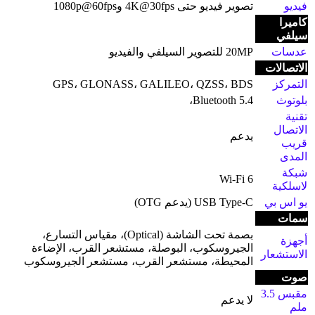
فيديو
تصوير فيديو حتى 4K@30fps و1080p@60fps
كاميرا
سيلفي
عدسات
20MP للتصوير السيلفي والفيديو
الاتصالات
التمركز
GPS، GLONASS، GALILEO، QZSS، BDS
بلوتوث
Bluetooth 5.4،
تقنية
الاتصال
يدعم
قريب
المدى
شبكة
Wi-Fi 6
لاسلكية
يو اس بي
USB Type-C (يدعم OTG)
سمات
بصمة تحت الشاشة (Optical)، مقياس التسارع،
أجهزة
الجيروسكوب، البوصلة، مستشعر القرب، الإضاءة
الاستشعار
المحيطة، مستشعر القرب، مستشعر الجيروسكوب
صوت
مقبس 3.5
لا يدعم
ملم