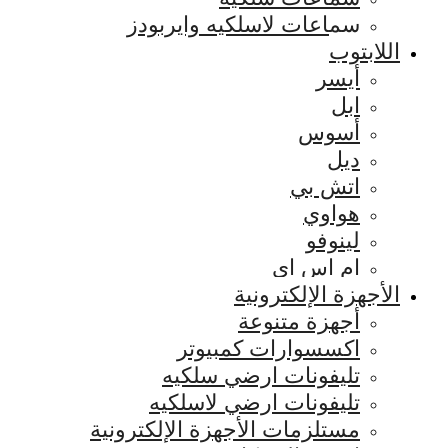
سماعات لاسلكيه وايربودز
اللابتوب
أيسر
ابل
أسوس
ديل
اتش بي
هواوي
لينوفو
ام اس اي
الأجهزة الإلكترونية
أجهزة متنوعة
اكسسوارات كمبيوتر
تليفونات ارضي سلكيه
تليفونات ارضي لاسلكيه
مستلزمات الأجهزة الإلكترونية