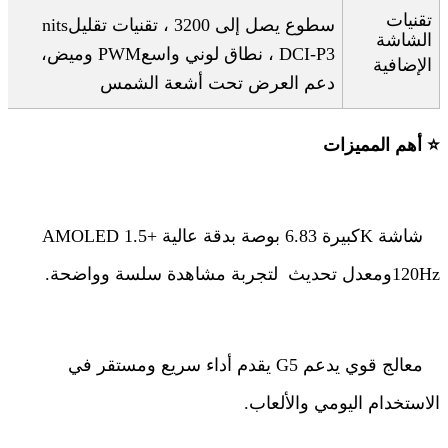
تقنيات
سطوع يصل إلى 3200
nits
، تقنيات تقليل
الشاشة
DCI-P3
، نطاق لوني واسع
PWM
وميض
،
الإضافية
دعم العرض تحت أشعة الشمس
⭐
أهم المميزات
شاشة
K
كبيرة 6.83 بوصة بدقة عالية +1.5
AMOLED
120Hz
ومعدل تحديث
لتجربة مشاهدة سلسة وواضحة
.
معالج قوي يدعم 5
G
يقدم أداء سريع ومستقر في
الاستخدام اليومي والألعاب
.