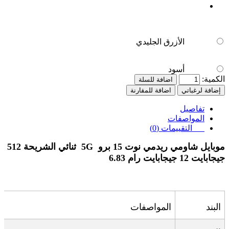
الأزرق الجليدي
أسود
الكمية:
اضافة للسلة
إضافة لرغباتي
اضافة للمقارنة
تفاصيل
المواصفات
التقييمات (0)
موبايل شاومي ريدمي نوت 15 برو 5G ثنائي الشريحة 512
جيجابايت 12 جيجابايت رام 6.83
البند
المواصفات