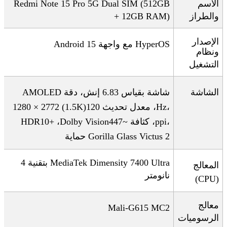
الاسم
Redmi Note 15 Pro 5G Dual SIM (512GB
والطراز
+ 12GB RAM)
الإصدار
HyperOS
مع واجهة
Android 15
ونظام
التشغيل
الشاشة
شاشة
AMOLED
بقياس 6.83 إنش، دقة
،
Hz
، معدل تحديث 120
(1.5K)
2772 × 1280
،
ppi
، كثافة ~447
Dolby Vision
،
HDR10+
Gorilla Glass Victus 2
حماية
MediaTek Dimensity 7400 Ultra
بتقنية 4
المعالج
نانومتر
(CPU)
معالج
Mali-G615 MC2
الرسوميات