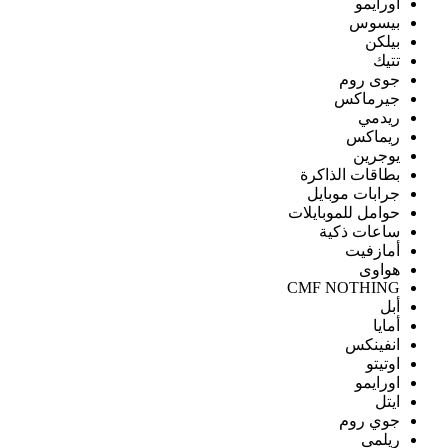
اورايمو
بيسوس
بيلكن
تتيك
جوى روم
جيرماكس
ريدمي
ريماكس
يوجرين
بطاقات الذاكرة
جرابات موبايل
حوامل للموبايلات
ساعات ذكية
أمازفيت
هواوى
CMF NOTHING
أبل
أمايا
انفينكس
اوتيتو
اورايمو
ايتل
جوي روم
ريلمى