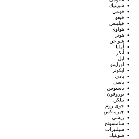
شويتيك
فومي
فيفو
فيليبس
هواوي
هونر
شواحن
أمايا
أنكر
ابل
اورايمو
ايكونز
بادى
باسى
باسيوس
بوروفون
بيلكن
جوى روم
جيرماكس
ريشي
سامسونج
سيلبيرات
شويتيك