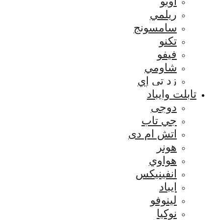
اوبو
ريلمي
سامسونج
تكنو
فيفو
شاومي
زد تي إي
تابلت وايباد
دوجى
جي تاب
اتش ام دى
هونر
هواوي
انفينيكس
ايباد
لينوفو
نوكيا