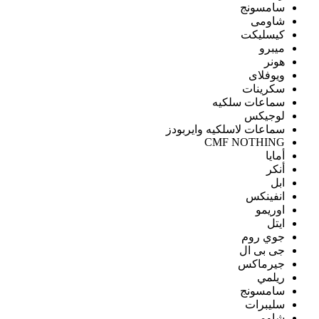
سامسونج
شاومى
كيسليكت
ميبرو
هونر
ويوفلاى
سكرينات
سماعات سلكيه
لوجيكس
سماعات لاسلكيه وايربودز
CMF NOTHING
أمايا
أنكر
ابل
انفينكس
اوريمو
ايتل
جوي روم
جى بى ال
جيرماكس
ريلمي
سامسونج
سليبرات
شاومى