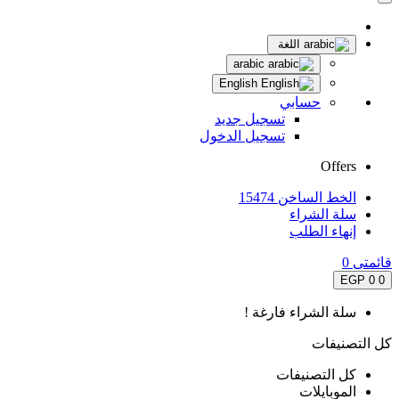
اللغة
arabic
English
حسابي
تسجيل جديد
تسجيل الدخول
Offers
الخط الساخن 15474
سلة الشراء
إنهاء الطلب
قائمتى
0
0 EGP
0
سلة الشراء فارغة !
كل التصنيفات
كل التصنيفات
الموبايلات