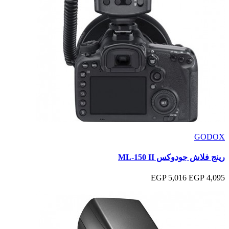
GODOX
رينج فلاش جودوكس ML-150 II
5,016 EGP
4,095 EGP