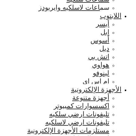
سماعات لاسلكيه وايربودز
اللابتوب
أيسر
ابل
أسوس
ديل
اتش بي
هواوي
لينوفو
ام اس اي
الأجهزة الإلكترونية
أجهزة متنوعة
اكسسوارات كمبيوتر
تليفونات ارضي سلكيه
تليفونات ارضي لاسلكيه
مستلزمات الأجهزة الإلكترونية