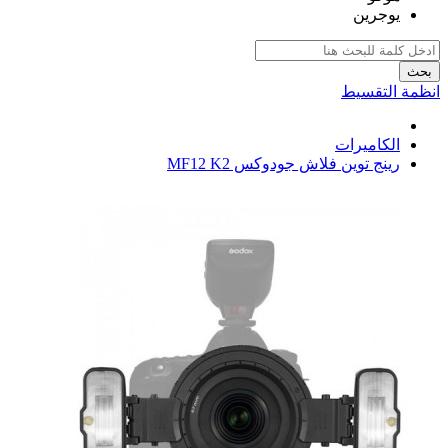
يوجرين
بحث
انظمة التقسيط
الكاميرات
رينج توين فلاش جودوكس MF12 K2