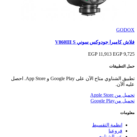
GODOX
فلاش كاميرا جودوكس سوني V860III S
11,913 EGP
9,725 EGP
حمل التطبيقات
تطبيق الشناوي متاح الآن على Google Play و App Store. احصل
عليه الآن.
تحميل من
Apple Store
تحميل من
Google Play
معلومات
انظمة التقسيط
فروعنا
عن الشناوى