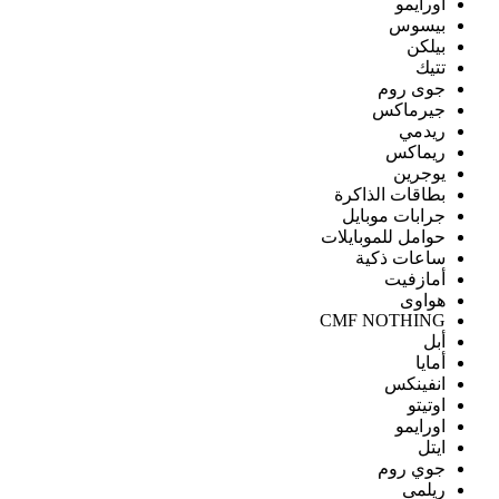
اورايمو
بيسوس
بيلكن
تتيك
جوى روم
جيرماكس
ريدمي
ريماكس
يوجرين
بطاقات الذاكرة
جرابات موبايل
حوامل للموبايلات
ساعات ذكية
أمازفيت
هواوى
CMF NOTHING
أبل
أمايا
انفينكس
اوتيتو
اورايمو
ايتل
جوي روم
ريلمى