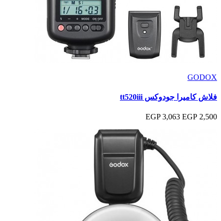
GODOX
فلاش كاميرا جودوكس tt520iii
3,063 EGP
2,500 EGP