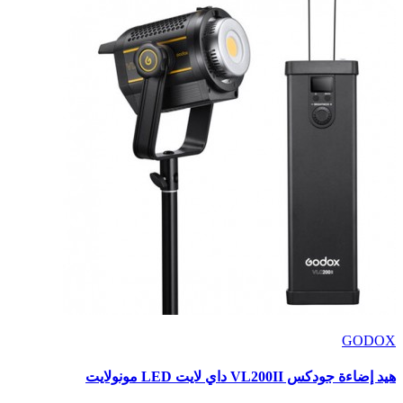
GODOX
هيد إضاءة جودكس VL200II داي لايت LED مونولايت