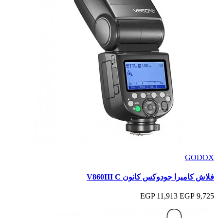
GODOX
فلاش كاميرا جودوكس كانون V860III C
11,913 EGP
9,725 EGP