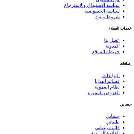
سياسة الاستبدال والاسترجاع
سياسة الخصوصية
شروط وبنود
خدمات العملاء
اتصل بنا
المدونة
خريطة الموقع
إضافات
البراندات
قسائم الهدايا
نظام العمولة
العروض المميزة
حسابي
حسابي
طلباتي
قائمة رغباتي
القائمة البريدية