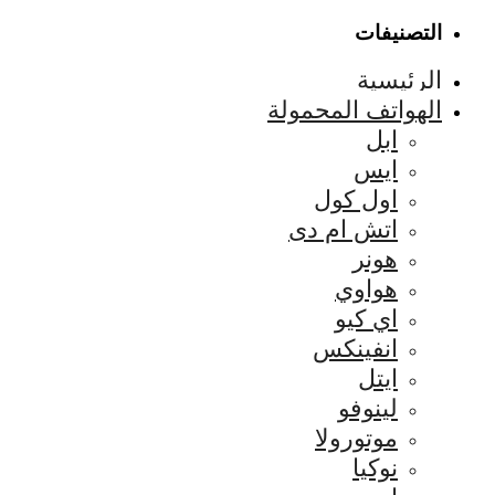
التصنيفات
الرئيسية
الهواتف المحمولة
ابل
ايس
اول كول
اتش ام دى
هونر
هواوي
اي كيو
انفينكس
ايتل
لينوفو
موتورولا
نوكيا