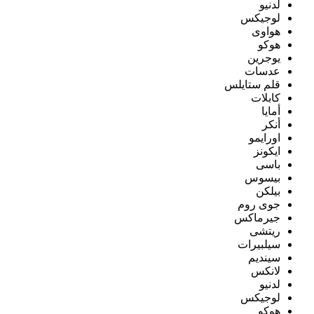
لدنيو
لوجيكس
هواوى
هوكو
يوجرين
عدسات
قلم ستايلس
كابلات
أمايا
أنكر
اورايمو
ايكونز
باسى
بيسوس
بيلكن
جوى روم
جيرماكس
ريتشى
سيلبيرات
سينديم
لانكس
لدنيو
لوجيكس
هوكو