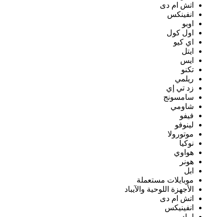
اتش ام دى
انفينكس
اوبو
اول كول
اي كيو
ايتل
ايس
تكنو
ريلمي
زد تي إي
سامسونج
شاومي
فيفو
لينوفو
موتورولا
نوكيا
هواوي
هونر
ابل
موبايلات مستعملة
الأجهزة اللوحية والآيباد
اتش ام دى
انفينيكس
ايباد