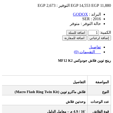
11,880 EGP
14,553 EGP
التوفير :
2,673 EGP
البراند :
GODOX
SER :
2016
حالة التوفر :
متوفر
الكمية:
اضافة للسلة
إضافة لرغباتي
اضافة للمقارنة
تفاصيل
التقييمات (0)
رينج توين فلاش جودوكس
MF12 K2
المواصفة
التفاصيل
النوع
فلاش ماكرو توين
(Macro Flash Ring Twin Kit)
عدد الوحدات
وحدتين فلاش
قوة الفلاش
′
16
/ 4.9
م – معامل الدليل