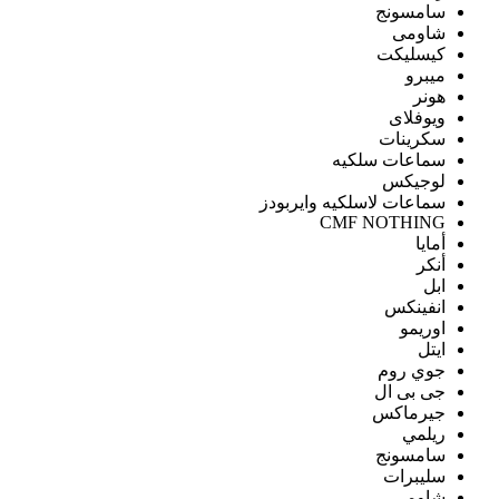
سامسونج
شاومى
كيسليكت
ميبرو
هونر
ويوفلاى
سكرينات
سماعات سلكيه
لوجيكس
سماعات لاسلكيه وايربودز
CMF NOTHING
أمايا
أنكر
ابل
انفينكس
اوريمو
ايتل
جوي روم
جى بى ال
جيرماكس
ريلمي
سامسونج
سليبرات
شاومى