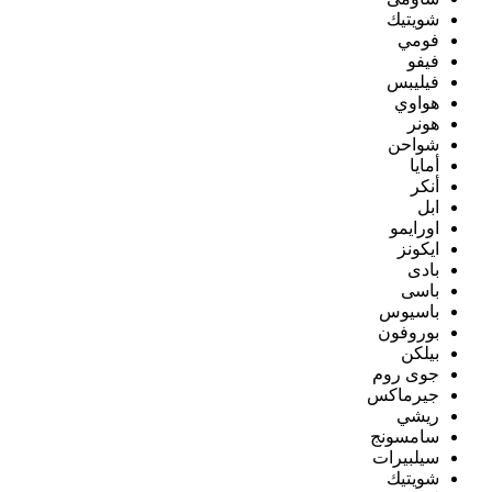
شويتيك
فومي
فيفو
فيليبس
هواوي
هونر
شواحن
أمايا
أنكر
ابل
اورايمو
ايكونز
بادى
باسى
باسيوس
بوروفون
بيلكن
جوى روم
جيرماكس
ريشي
سامسونج
سيلبيرات
شويتيك