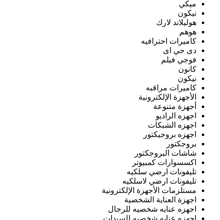
ميكي
نيكون
هوليلاند لارك
هوهم
كاميرات احترافيه
دى جي اى
فوجي فيلم
كانون
نيكون
كاميرات مراقبه
الأجهزة الإلكترونية
أجهزة متنوعة
اجهزه الراديو
اجهزه الشبكات
اجهزه بروجيكتور
بروجكتور
شاشات البروجكتور
اكسسوارات كمبيوتر
تليفونات ارضي سلكيه
تليفونات ارضي لاسلكيه
مستلزمات الأجهزة الإلكترونية
اجهزة العناية الشخصية
اجهزه عنايه شخصيه للرجال
اجهزه عنايه شخصيه للسيدات