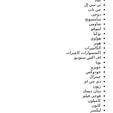
تي سي إل
جي تاب
دوجى
سامسونج
شاومي
لينوفو
نوكيا
هواوي
هونر
الكاميرات
اكسسوارات كاميرات
اف اكس ستوديو
بويا
جوبرو
جودوكس
جينرال
دى جي اى
زيون
سان ديسك
فوجى فيلم
كاميلون
كانون
ليكسر