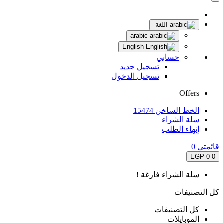
اللغة
arabic
English
حسابي
تسجيل جديد
تسجيل الدخول
Offers
الخط الساخن 15474
سلة الشراء
إنهاء الطلب
قائمتى
0
0 EGP
0
سلة الشراء فارغة !
كل التصنيفات
كل التصنيفات
الموبايلات