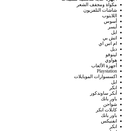
مكواة ومجفف الشعر
شاشات التلفزيون
اللابتوب
أسوس
أيسر
ابل
اتش بي
ام اس اي
ديل
لينوفو
هواوي
أجهزة الألعاب
Playstation
اكسسوارات الموبايلات
ابل
انكر
أنكر ساوندكور
باور بانك
شواحن
كابلات انكر
باور بانك
انفنيكس
انكر