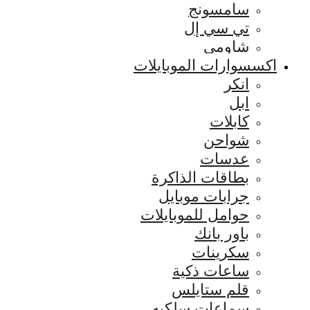
سامسونج
تي سي إل
شاومي
اكسسوارات الموبايلات
انكر
ابل
كابلات
شواحن
عدسات
بطاقات الذاكرة
جرابات موبايل
حوامل للموبايلات
باور بانك
سكرينات
ساعات ذكية
قلم ستايلس
سماعات سلكيه