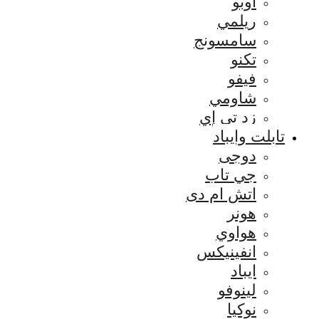
اوبو
ريلمي
سامسونج
تكنو
فيفو
شاومي
زد تي إي
تابلت وايباد
دوجى
جي تاب
اتش ام دى
هونر
هواوي
انفينيكس
ايباد
لينوفو
نوكيا