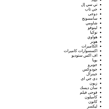
تي سي إل
جي تاب
دوجى
سامسونج
شاومي
لينوفو
نوكيا
هواوي
هونر
الكاميرات
اكسسوارات كاميرات
اف اكس ستوديو
بويا
جوبرو
جودوكس
جينرال
دى جي اى
زيون
سان ديسك
فوجى فيلم
كاميلون
كانون
ليكسر