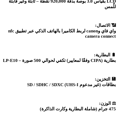
LCD
بقياس 3.0 بوصة بدقة 920,000 نقطة – ثابتة وغير قابلة
للّمس
📶
الاتصال
:
واي فاي و
canon
لربط الكاميرا بالهاتف الذكي عبر تطبيق
nfc
camera connect
🔋
البطارية
:
بطارية
LP-E10 –
CIPA)
وفقًا لمعايير
(
تكفي لحوالي 500 صورة
💾
التخزين
:
بطاقات
SD / SDHC / SDXC (UHS-I
)
غير مدعوم
⚖️
الوزن
:
475
جرام (شاملة البطارية وكارت الذاكرة)