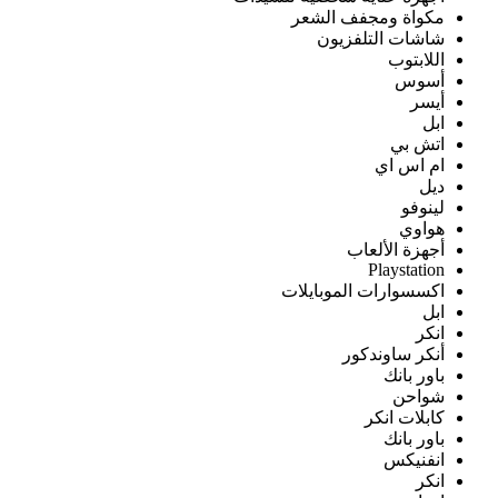
مكواة ومجفف الشعر
شاشات التلفزيون
اللابتوب
أسوس
أيسر
ابل
اتش بي
ام اس اي
ديل
لينوفو
هواوي
أجهزة الألعاب
Playstation
اكسسوارات الموبايلات
ابل
انكر
أنكر ساوندكور
باور بانك
شواحن
كابلات انكر
باور بانك
انفنيكس
انكر