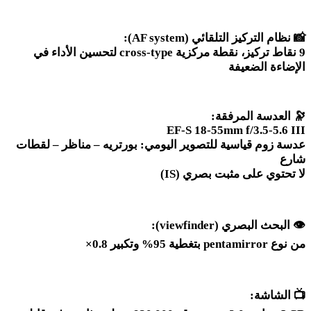
📸
نظام التركيز التلقائي
(AF system):
9
نقاط تركيز، نقطة مركزية
cross-type
لتحسين الأداء في
الإضاءة الضعيفة
🔭
العدسة المرفقة
:
EF-S 18-55mm f/3.5-5.6 III
عدسة زوم قياسية للتصوير اليومي: بورتريه – مناظر – لقطات
شارع
لا تحتوي على مثبت بصري
(IS)
👁️
البحث البصري
(viewfinder):
من نوع
pentamirror
بتغطية 95% وتكبير 0.8
×
📺
الشاشة
: