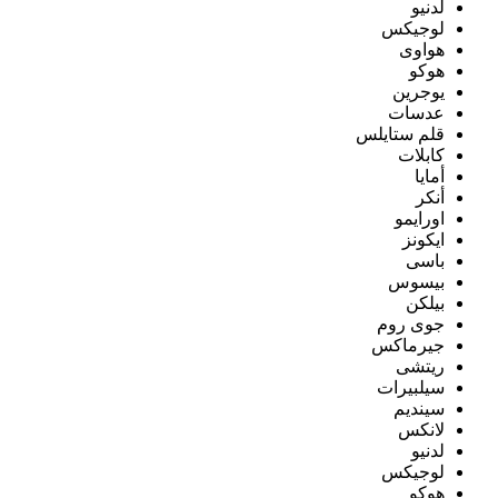
لدنيو
لوجيكس
هواوى
هوكو
يوجرين
عدسات
قلم ستايلس
كابلات
أمايا
أنكر
اورايمو
ايكونز
باسى
بيسوس
بيلكن
جوى روم
جيرماكس
ريتشى
سيلبيرات
سينديم
لانكس
لدنيو
لوجيكس
هوكو