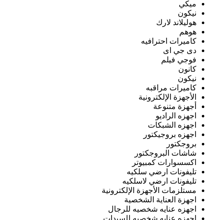
ميكي
نيكون
هوليلاند لارك
هوهم
كاميرات احترافيه
دى جي اى
فوجي فيلم
كانون
نيكون
كاميرات مراقبه
الأجهزة الإلكترونية
أجهزة متنوعة
اجهزه الراديو
اجهزه الشبكات
اجهزه بروجيكتور
بروجكتور
شاشات البروجكتور
اكسسوارات كمبيوتر
تليفونات ارضي سلكيه
تليفونات ارضي لاسلكيه
مستلزمات الأجهزة الإلكترونية
اجهزة العناية الشخصية
اجهزه عنايه شخصيه للرجال
اجهزه عنايه شخصيه للسيدات