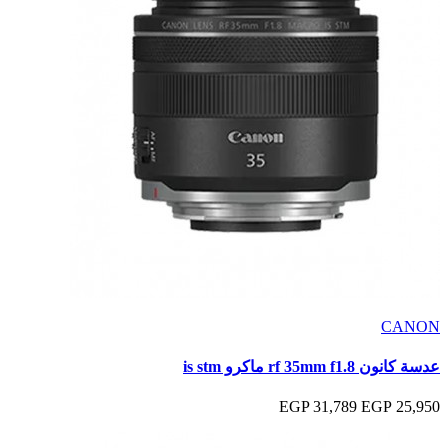
CANON
عدسة كانون rf 35mm f1.8 ماكرو is stm
31,789 EGP
25,950 EGP