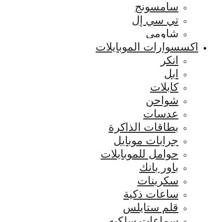
سامسونج
تي سي إل
شاومي
اكسسوارات الموبايلات
انكر
ابل
كابلات
شواحن
عدسات
بطاقات الذاكرة
جرابات موبايل
حوامل للموبايلات
باور بانك
سكرينات
ساعات ذكية
قلم ستايلس
سماعات سلكيه