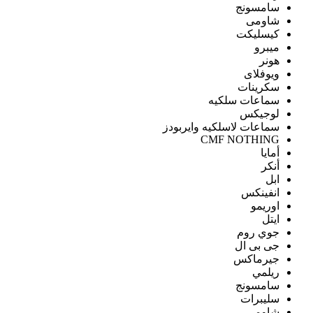
سامسونج
شاومى
كيسليكت
ميبرو
هونر
ويوفلاى
سكرينات
سماعات سلكيه
لوجيكس
سماعات لاسلكيه وايربودز
CMF NOTHING
أمايا
أنكر
ابل
انفينكس
اوريمو
ايتل
جوي روم
جى بى ال
جيرماكس
ريلمي
سامسونج
سليبرات
شاومى