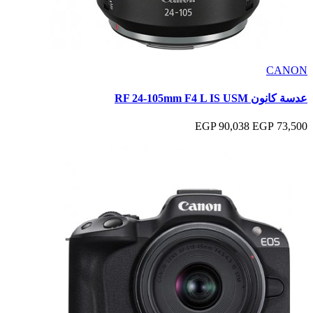
CANON
عدسة كانون RF ‎24-105mm F4 L IS USM
90,038 EGP
73,500 EGP