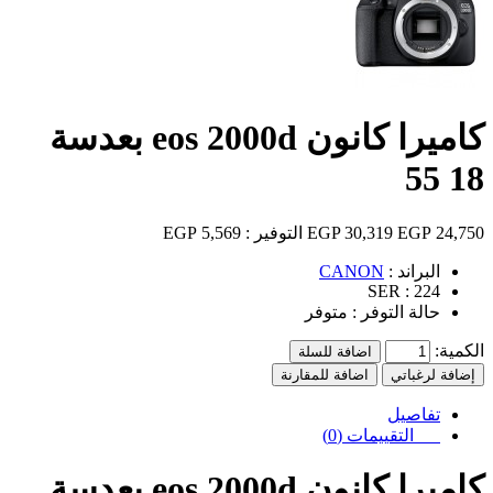
كاميرا كانون eos 2000d بعدسة
18 55
24,750 EGP
30,319 EGP
التوفير :
5,569 EGP
البراند :
CANON
SER :
224
حالة التوفر :
متوفر
الكمية:
اضافة للسلة
إضافة لرغباتي
اضافة للمقارنة
تفاصيل
التقييمات (0)
كاميرا كانون
eos 2000d
بعدسة