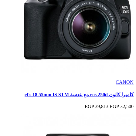
CANON
كاميرا كانون eos 250d مع عدسة ef s 18 55mm IS STM
39,813 EGP
32,500 EGP