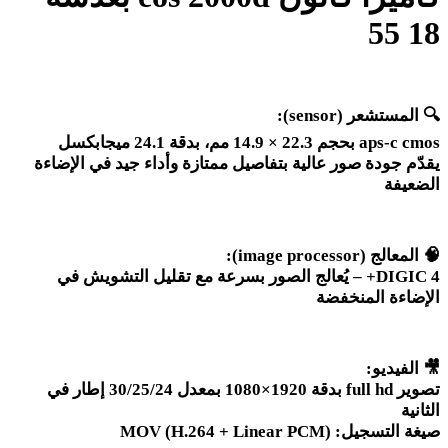
18 55
🔍
المستشعر
(sensor):
aps-c cmos
بحجم 22.3 × 14.9 مم، بدقة 24.1 ميجابكسل
يقدّم جودة صور عالية بتفاصيل ممتازة وأداء جيد في الإضاءة
الضعيفة
🧠
المعالج
(image processor):
DIGIC 4+ –
يُعالج الصور بسرعة مع تقليل التشويش في
الإضاءة المنخفضة
🎥
الفيديو
:
تصوير
full hd
بدقة 1920×1080 بمعدل 30/25/24 إطار في
الثانية
صيغة التسجيل
: MOV (H.264 + Linear PCM)