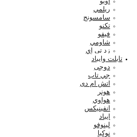
اوبو
ريلمي
سامسونج
تكنو
فيفو
شاومي
زد تي إي
تابلت وايباد
دوجى
جي تاب
اتش ام دى
هونر
هواوي
انفينيكس
ايباد
لينوفو
نوكيا