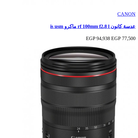
CANON
عدسة كانون rf 100mm f2.8 l ماكرو is usm
94,938 EGP
77,500 EGP