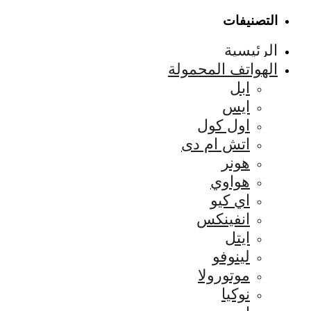
التصنيفات
الرئيسية
الهواتف المحمولة
ابل
ايس
اول كول
اتش ام دى
هونر
هواوي
اي كيو
انفينكس
ايتل
لينوفو
موتورولا
نوكيا