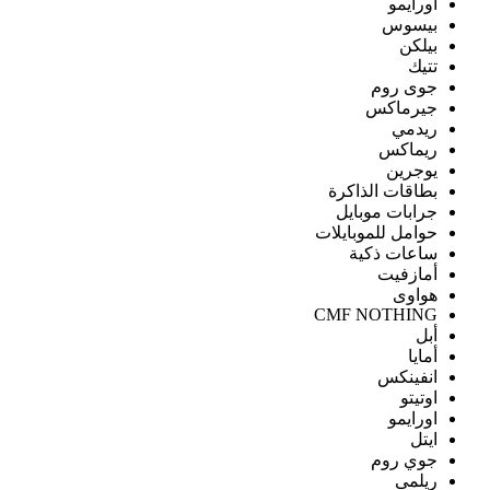
اورايمو
بيسوس
بيلكن
تتيك
جوى روم
جيرماكس
ريدمي
ريماكس
يوجرين
بطاقات الذاكرة
جرابات موبايل
حوامل للموبايلات
ساعات ذكية
أمازفيت
هواوى
CMF NOTHING
أبل
أمايا
انفينكس
اوتيتو
اورايمو
ايتل
جوي روم
ريلمى