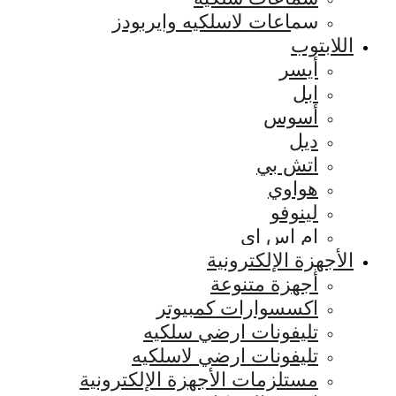
سماعات لاسلكيه وايربودز
اللابتوب
أيسر
ابل
أسوس
ديل
اتش بي
هواوي
لينوفو
ام اس اي
الأجهزة الإلكترونية
أجهزة متنوعة
اكسسوارات كمبيوتر
تليفونات ارضي سلكيه
تليفونات ارضي لاسلكيه
مستلزمات الأجهزة الإلكترونية