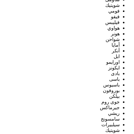
شويتيك
فومي
فيفو
فيليبس
هواوي
هونر
شواحن
أمايا
أنكر
ابل
اورايمو
ايكونز
بادى
باسى
باسيوس
بوروفون
بيلكن
جوى روم
جيرماكس
ريشي
سامسونج
سيلبيرات
شويتيك