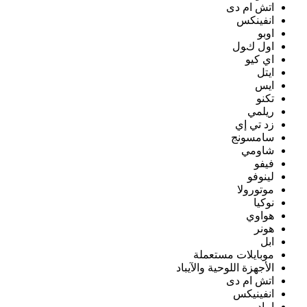
اتش ام دى
انفينكس
اوبو
اول كول
اي كيو
ايتل
ايس
تكنو
ريلمي
زد تي إي
سامسونج
شاومي
فيفو
لينوفو
موتورولا
نوكيا
هواوي
هونر
ابل
موبايلات مستعملة
الأجهزة اللوحية والآيباد
اتش ام دى
انفينيكس
ايباد