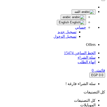
اللغة
arabic
English
حسابي
تسجيل جديد
تسجيل الدخول
Offers
الخط الساخن 15474
سلة الشراء
إنهاء الطلب
قائمتى
0
0 EGP
0
سلة الشراء فارغة !
كل التصنيفات
كل التصنيفات
الموبايلات