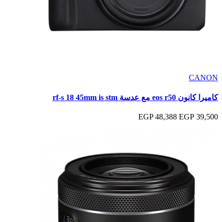
CANON
كاميرا كانون eos r50 مع عدسة rf-s 18 45mm is stm
48,388 EGP
39,500 EGP