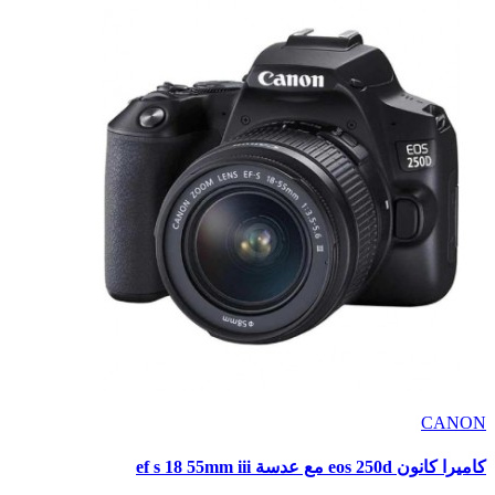
CANON
كاميرا كانون eos 250d مع عدسة ef s 18 55mm iii