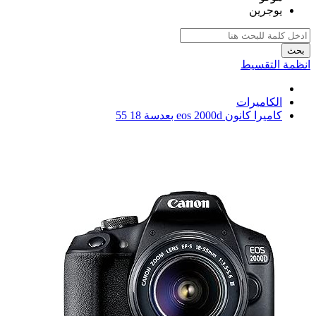
يوجرين
بحث
انظمة التقسيط
الكاميرات
كاميرا كانون eos 2000d بعدسة 18 55