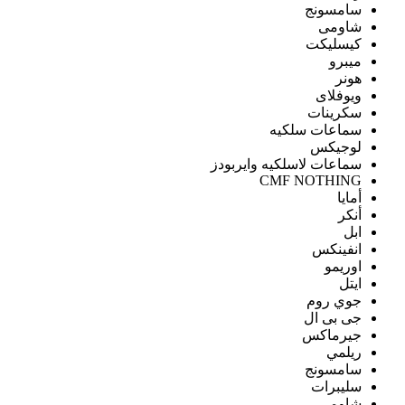
سامسونج
شاومى
كيسليكت
ميبرو
هونر
ويوفلاى
سكرينات
سماعات سلكيه
لوجيكس
سماعات لاسلكيه وايربودز
CMF NOTHING
أمايا
أنكر
ابل
انفينكس
اوريمو
ايتل
جوي روم
جى بى ال
جيرماكس
ريلمي
سامسونج
سليبرات
شاومى