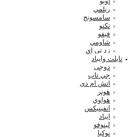
اوبو
ريلمي
سامسونج
تكنو
فيفو
شاومي
زد تي إي
تابلت وايباد
دوجى
جي تاب
اتش ام دى
هونر
هواوي
انفينيكس
ايباد
لينوفو
نوكيا