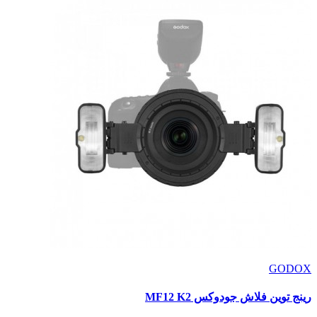
GODOX
رينج توين فلاش جودوكس MF12 K2