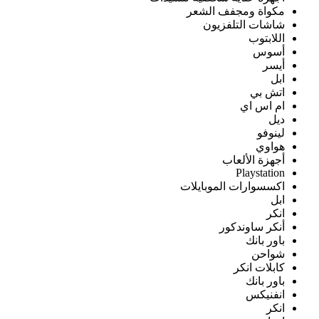
مكواة ومجفف الشعر
شاشات التلفزيون
اللابتوب
أسوس
أيسر
ابل
اتش بي
ام اس اي
ديل
لينوفو
هواوي
أجهزة الألعاب
Playstation
اكسسوارات الموبايلات
ابل
انكر
أنكر ساوندكور
باور بانك
شواحن
كابلات انكر
باور بانك
انفنيكس
انكر