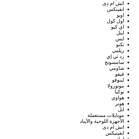
اتش ام دى
انفينكس
اوبو
اول كول
اي كيو
ايتل
ايس
تكنو
ريلمي
زد تي إي
سامسونج
شاومي
فيفو
لينوفو
موتورولا
نوكيا
هواوي
هونر
ابل
موبايلات مستعملة
الأجهزة اللوحية والآيباد
اتش ام دى
انفينيكس
ايباد