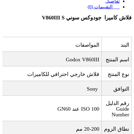
تفاصيل
التقييمات (0)
فلاش كاميرا جودوكس سوني
V860III S
البند
المواصفات
اسم المنتج
Godox V860III
نوع المنتج
فلاش خارجي احترافي للكاميرات
التوافق
Sony
رقم الدليل
Guide
ISO 100
عند
GN60
Number
نطاق الزوم
20-200
مم