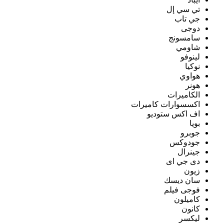
تي سي إل
جي تاب
دوجى
سامسونج
شاومي
لينوفو
نوكيا
هواوي
هونر
الكاميرات
اكسسوارات كاميرات
اف اكس ستوديو
بويا
جوبرو
جودوكس
جينرال
دى جي اى
زيون
سان ديسك
فوجى فيلم
كاميلون
كانون
ليكسر