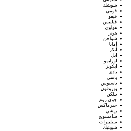
شويتيك
فومي
فيفو
فيليبس
هواوي
هونر
شواحن
أمايا
أنكر
ابل
اورايمو
ايكونز
بادى
باسى
باسيوس
بوروفون
بيلكن
جوى روم
جيرماكس
ريشي
سامسونج
سيلبيرات
شويتيك