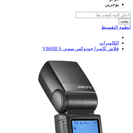
يوجرين
بحث
انظمة التقسيط
الكاميرات
فلاش كاميرا جودوكس سوني V860III S