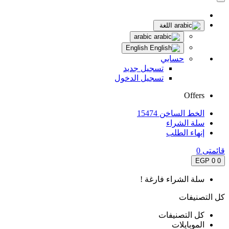
اللغة
arabic
English
حسابي
تسجيل جديد
تسجيل الدخول
Offers
الخط الساخن 15474
سلة الشراء
إنهاء الطلب
قائمتى
0
0 EGP
0
سلة الشراء فارغة !
كل التصنيفات
كل التصنيفات
الموبايلات