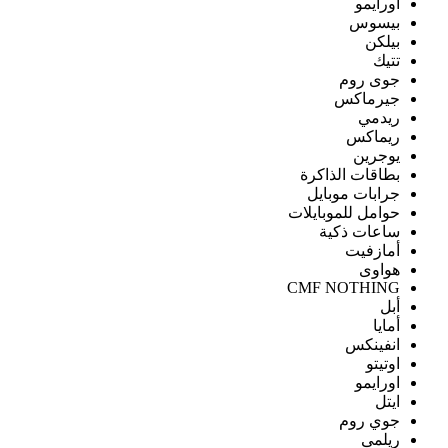
اورايمو
بيسوس
بيلكن
تتيك
جوى روم
جيرماكس
ريدمي
ريماكس
يوجرين
بطاقات الذاكرة
جرابات موبايل
حوامل للموبايلات
ساعات ذكية
أمازفيت
هواوى
CMF NOTHING
أبل
أمايا
انفينكس
اوتيتو
اورايمو
ايتل
جوي روم
ريلمى