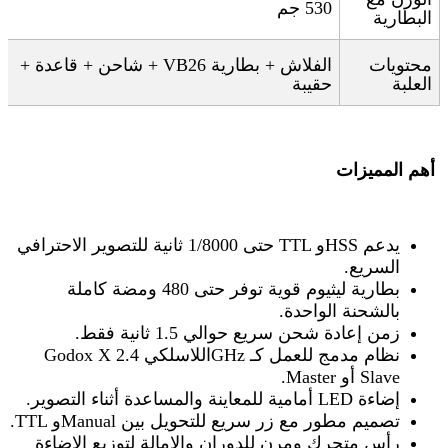
530
جم
البطارية
محتويات
الفلاش + بطارية
VB26 +
شاحن + قاعدة +
العلبة
حقيبة
أهم المميزات
يدعم
TTL
HSS
و
حتى 1/8000 ثانية للتصوير الاحترافي
السريع
.
بطارية ليثيوم قوية توفر حتى 480 ومضة كاملة
بالشحنة الواحدة
.
زمن إعادة شحن سريع حوالي 1.5 ثانية فقط
.
نظام
Godox X
مدمج للعمل كـ
GHz
اللاسلكي 2.4
Slave.
أو
Master
إضاءة
LED
أمامية للمعاينة والمساعدة أثناء التصوير
.
تصميم مطور مع زر سريع للتحويل بين
TTL
Manual.
و
رأس متحرك ومرن للدوران والإمالة لتوزيع الإضاءة