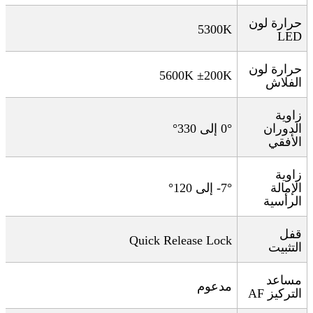
حرارة لون
5300K
LED
حرارة لون
5600K ±200K
الفلاش
زاوية
الدوران
0°
إلى 330
°
الأفقي
زاوية
الإمالة
-7°
إلى 120
°
الرأسية
قفل
Quick Release Lock
التثبيت
مساعد
مدعوم
التركيز
AF