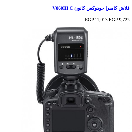
فلاش كاميرا جودوكس كانون V860III C
11,913 EGP
9,725 EGP