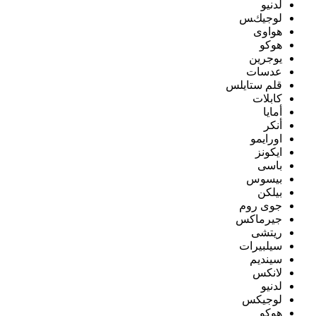
لدنيو
لوجيكس
هواوى
هوكو
يوجرين
عدسات
قلم ستايلس
كابلات
أمايا
أنكر
اورايمو
ايكونز
باسى
بيسوس
بيلكن
جوى روم
جيرماكس
ريتشى
سيلبيرات
سينديم
لانكس
لدنيو
لوجيكس
هوكو