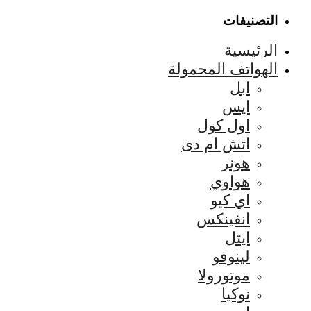
التصنيفات
الرئيسية
الهواتف المحمولة
ابل
ايس
اول كول
اتش ام دى
هونر
هواوي
اي كيو
انفينكس
ايتل
لينوفو
موتورولا
نوكيا