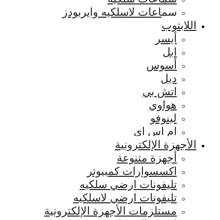
سماعات لاسلكيه وايربودز
اللابتوب
أيسر
ابل
أسوس
ديل
اتش بي
هواوي
لينوفو
ام اس اي
الأجهزة الإلكترونية
أجهزة متنوعة
اكسسوارات كمبيوتر
تليفونات ارضي سلكيه
تليفونات ارضي لاسلكيه
مستلزمات الأجهزة الإلكترونية