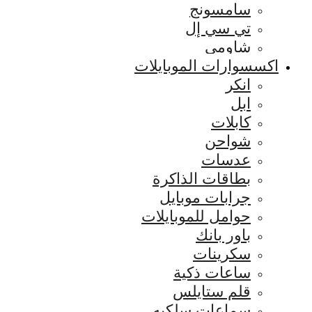
سامسونج
تي سي إل
شاومي
اكسسوارات الموبايلات
انكر
ابل
كابلات
شواحن
عدسات
بطاقات الذاكرة
جرابات موبايل
حوامل للموبايلات
باور بانك
سكرينات
ساعات ذكية
قلم ستايلس
سماعات سلكيه