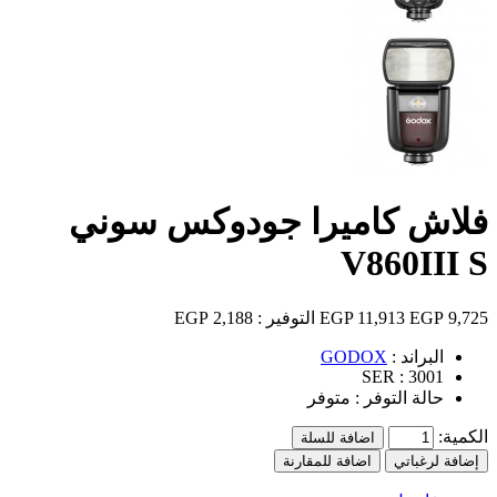
فلاش كاميرا جودوكس سوني
V860III S
9,725 EGP
11,913 EGP
التوفير :
2,188 EGP
البراند :
GODOX
SER :
3001
حالة التوفر :
متوفر
الكمية:
اضافة للسلة
إضافة لرغباتي
اضافة للمقارنة