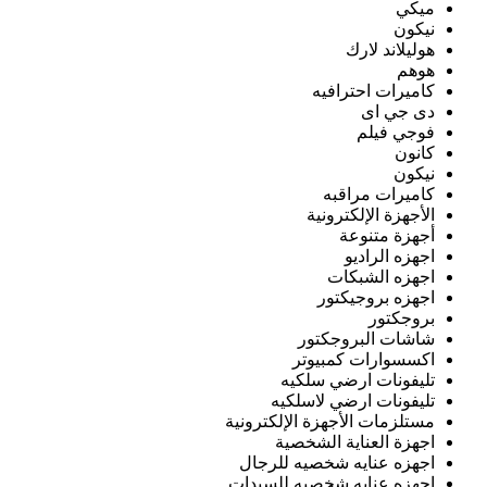
ميكي
نيكون
هوليلاند لارك
هوهم
كاميرات احترافيه
دى جي اى
فوجي فيلم
كانون
نيكون
كاميرات مراقبه
الأجهزة الإلكترونية
أجهزة متنوعة
اجهزه الراديو
اجهزه الشبكات
اجهزه بروجيكتور
بروجكتور
شاشات البروجكتور
اكسسوارات كمبيوتر
تليفونات ارضي سلكيه
تليفونات ارضي لاسلكيه
مستلزمات الأجهزة الإلكترونية
اجهزة العناية الشخصية
اجهزه عنايه شخصيه للرجال
اجهزه عنايه شخصيه للسيدات