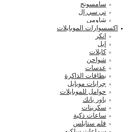
سامسونج
تي سي إل
شاومي
اكسسوارات الموبايلات
انكر
ابل
كابلات
شواحن
عدسات
بطاقات الذاكرة
جرابات موبايل
حوامل للموبايلات
باور بانك
سكرينات
ساعات ذكية
قلم ستايلس
سماعات سلكيه