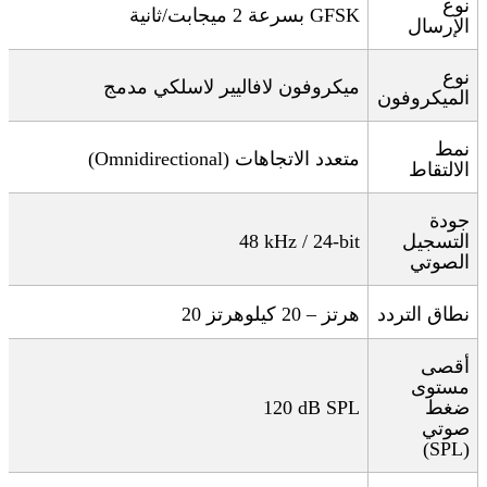
نوع
GFSK
بسرعة 2 ميجابت/ثانية
الإرسال
نوع
ميكروفون لافاليير لاسلكي مدمج
الميكروفون
نمط
متعدد الاتجاهات
(Omnidirectional)
الالتقاط
جودة
التسجيل
48 kHz / 24-bit
الصوتي
نطاق التردد
هرتز – 20 كيلوهرتز
20
أقصى
مستوى
ضغط
120 dB SPL
صوتي
(SPL)