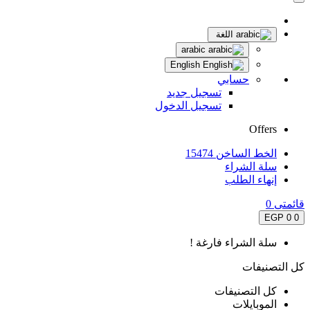
اللغة
arabic
English
حسابي
تسجيل جديد
تسجيل الدخول
Offers
الخط الساخن 15474
سلة الشراء
إنهاء الطلب
قائمتى
0
0 EGP
0
سلة الشراء فارغة !
كل التصنيفات
كل التصنيفات
الموبايلات