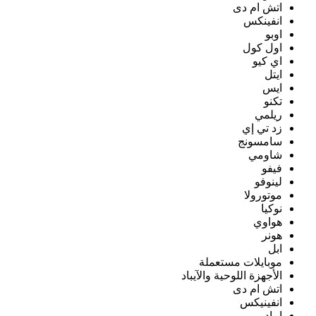
اتش ام دى
انفينكس
اوبو
اول كول
اي كيو
ايتل
ايس
تكنو
ريلمي
زد تي إي
سامسونج
شاومي
فيفو
لينوفو
موتورولا
نوكيا
هواوي
هونر
ابل
موبايلات مستعملة
الأجهزة اللوحية والآيباد
اتش ام دى
انفينيكس
ايباد