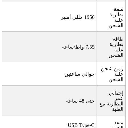
سعة
بطارية
1950
مللي أمبير
علبة
الشحن
طاقة
بطارية
7.55
واط/ساعة
علبة
الشحن
زمن شحن
علبة
حوالي ساعتين
الشحن
إجمالي
عمر
حتى 48 ساعة
البطارية مع
العلبة
منفذ
USB Type-C