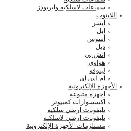
سماعات لاسلكيه وايربودز
اللابتوب
أيسر
ابل
أسوس
ديل
اتش بي
هواوي
لينوفو
ام اس اي
الأجهزة الإلكترونية
أجهزة متنوعة
اكسسوارات كمبيوتر
تليفونات ارضي سلكيه
تليفونات ارضي لاسلكيه
مستلزمات الأجهزة الإلكترونية