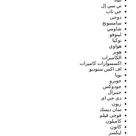
تي سي إل
جي تاب
دوجى
سامسونج
شاومي
لينوفو
نوكيا
هواوي
هونر
الكاميرات
اكسسوارات كاميرات
اف اكس ستوديو
بويا
جوبرو
جودوكس
جينرال
دى جي اى
زيون
سان ديسك
فوجى فيلم
كاميلون
كانون
ليكسر