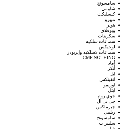
سامسونج
شاومى
كيسليكت
ميبرو
هونر
ويوفلاى
سكرينات
سماعات سلكيه
لوجيكس
سماعات لاسلكيه وايربودز
CMF NOTHING
أمايا
أنكر
ابل
انفينكس
اوريمو
ايتل
جوي روم
جى بى ال
جيرماكس
ريلمي
سامسونج
سليبرات
شاومى