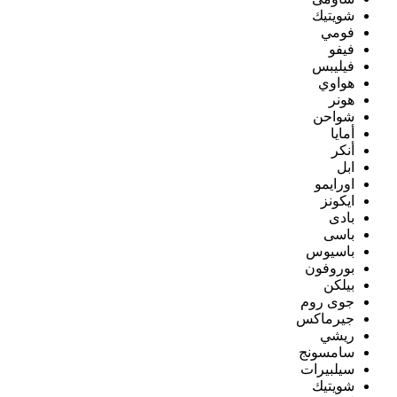
شويتيك
فومي
فيفو
فيليبس
هواوي
هونر
شواحن
أمايا
أنكر
ابل
اورايمو
ايكونز
بادى
باسى
باسيوس
بوروفون
بيلكن
جوى روم
جيرماكس
ريشي
سامسونج
سيلبيرات
شويتيك