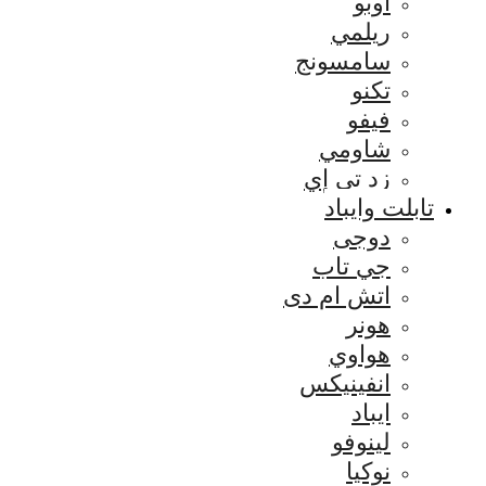
اوبو
ريلمي
سامسونج
تكنو
فيفو
شاومي
زد تي إي
تابلت وايباد
دوجى
جي تاب
اتش ام دى
هونر
هواوي
انفينيكس
ايباد
لينوفو
نوكيا