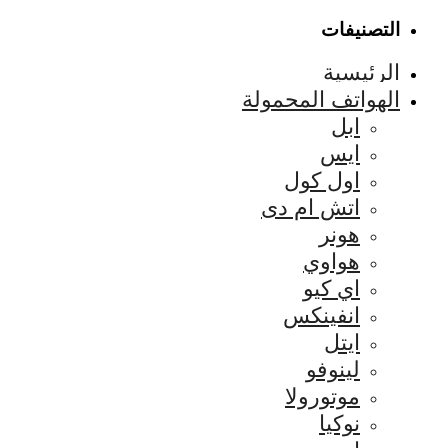
التصنيفات
الرئيسية
الهواتف المحمولة
ابل
ايس
اول كول
اتش ام دى
هونر
هواوي
اي كيو
انفينكس
ايتل
لينوفو
موتورولا
نوكيا