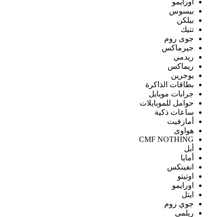
اورايمو
بيسوس
بيلكن
تتيك
جوى روم
جيرماكس
ريدمي
ريماكس
يوجرين
بطاقات الذاكرة
جرابات موبايل
حوامل للموبايلات
ساعات ذكية
أمازفيت
هواوى
CMF NOTHING
أبل
أمايا
انفينكس
اوتيتو
اورايمو
ايتل
جوي روم
ريلمى