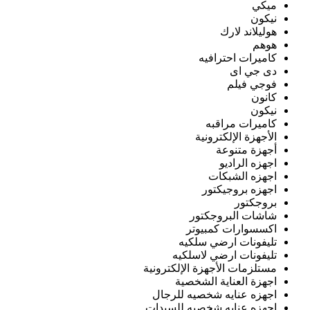
ميكي
نيكون
هوليلاند لارك
هوهم
كاميرات احترافيه
دى جي اى
فوجي فيلم
كانون
نيكون
كاميرات مراقبه
الأجهزة الإلكترونية
أجهزة متنوعة
اجهزه الراديو
اجهزه الشبكات
اجهزه بروجيكتور
بروجكتور
شاشات البروجكتور
اكسسوارات كمبيوتر
تليفونات ارضي سلكيه
تليفونات ارضي لاسلكيه
مستلزمات الأجهزة الإلكترونية
اجهزة العناية الشخصية
اجهزه عنايه شخصيه للرجال
اجهزه عنايه شخصيه للسيدات