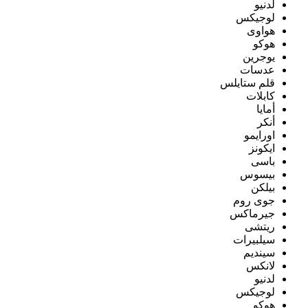
لدنيو
لوجيكس
هواوى
هوكو
يوجرين
عدسات
قلم ستايلس
كابلات
أمايا
أنكر
اورايمو
ايكونز
باسى
بيسوس
بيلكن
جوى روم
جيرماكس
ريتشى
سيلبيرات
سينديم
لانكس
لدنيو
لوجيكس
هوكو