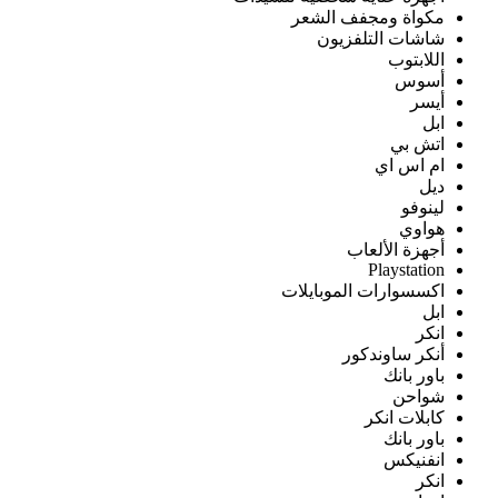
مكواة ومجفف الشعر
شاشات التلفزيون
اللابتوب
أسوس
أيسر
ابل
اتش بي
ام اس اي
ديل
لينوفو
هواوي
أجهزة الألعاب
Playstation
اكسسوارات الموبايلات
ابل
انكر
أنكر ساوندكور
باور بانك
شواحن
كابلات انكر
باور بانك
انفنيكس
انكر