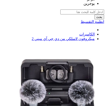
يوجرين
بحث
انظمة التقسيط
الكاميرات
ميكروفون لاسلكي من دي جي آي ميني 2