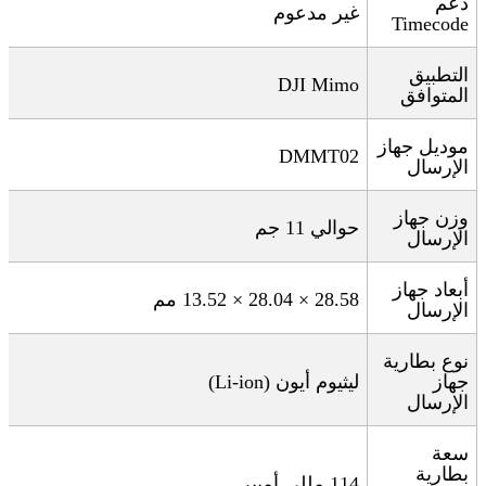
دعم
غير مدعوم
Timecode
التطبيق
DJI Mimo
المتوافق
موديل جهاز
DMMT02
الإرسال
وزن جهاز
حوالي 11 جم
الإرسال
أبعاد جهاز
28.58 × 28.04 × 13.52
مم
الإرسال
نوع بطارية
جهاز
ليثيوم أيون
(Li-ion)
الإرسال
سعة
بطارية
114
مللي أمبير