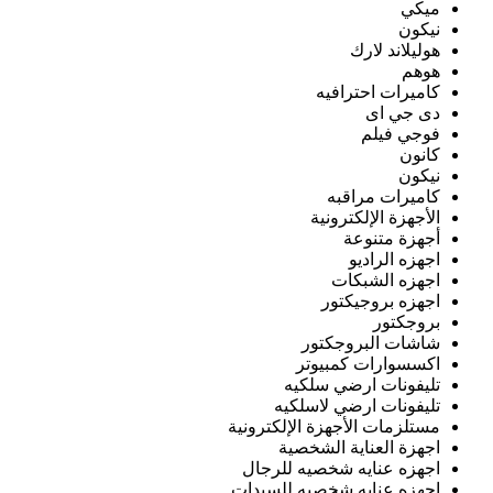
ميكي
نيكون
هوليلاند لارك
هوهم
كاميرات احترافيه
دى جي اى
فوجي فيلم
كانون
نيكون
كاميرات مراقبه
الأجهزة الإلكترونية
أجهزة متنوعة
اجهزه الراديو
اجهزه الشبكات
اجهزه بروجيكتور
بروجكتور
شاشات البروجكتور
اكسسوارات كمبيوتر
تليفونات ارضي سلكيه
تليفونات ارضي لاسلكيه
مستلزمات الأجهزة الإلكترونية
اجهزة العناية الشخصية
اجهزه عنايه شخصيه للرجال
اجهزه عنايه شخصيه للسيدات