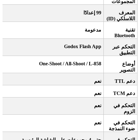
المجموعات
المعرف
99
إعدادًا
اللاسلكي
(ID)
تقنية
مدعومة
Bluetooth
Godox Flash App
التحكم عبر
التطبيق
One-Shoot / All-Shoot / L-858
أوضاع
التصوير
دعم
TTL
نعم
دعم
TCM
نعم
التحكم في
نعم
الزوم
التحكم في
نعم
ضوء النمذجة
التحكم في
حتى 4 مجموعات على الشاشة الرئيسية