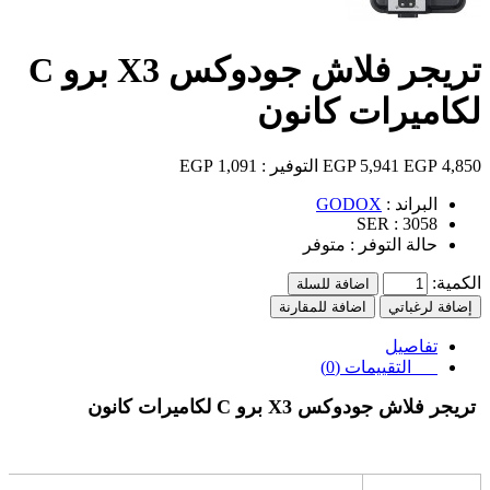
تريجر فلاش جودوكس X3 برو C
لكاميرات كانون
4,850 EGP
5,941 EGP
التوفير :
1,091 EGP
البراند :
GODOX
SER :
3058
حالة التوفر :
متوفر
الكمية:
اضافة للسلة
إضافة لرغباتي
اضافة للمقارنة
تفاصيل
التقييمات (0)
تريجر فلاش جودوكس X3 برو C لكاميرات كانون