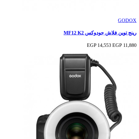
GODOX
رينج توين فلاش جودوكس MF12 K2
14,553 EGP
11,880 EGP