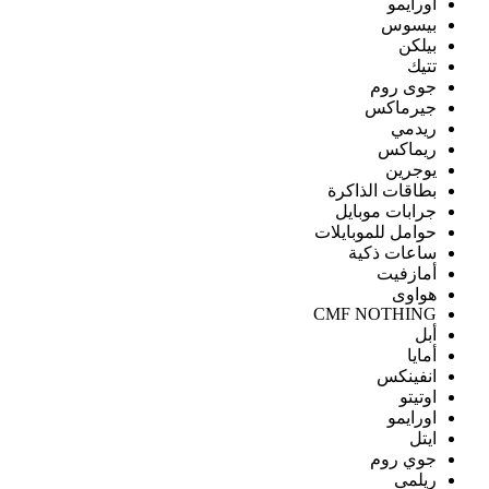
اورايمو
بيسوس
بيلكن
تتيك
جوى روم
جيرماكس
ريدمي
ريماكس
يوجرين
بطاقات الذاكرة
جرابات موبايل
حوامل للموبايلات
ساعات ذكية
أمازفيت
هواوى
CMF NOTHING
أبل
أمايا
انفينكس
اوتيتو
اورايمو
ايتل
جوي روم
ريلمى