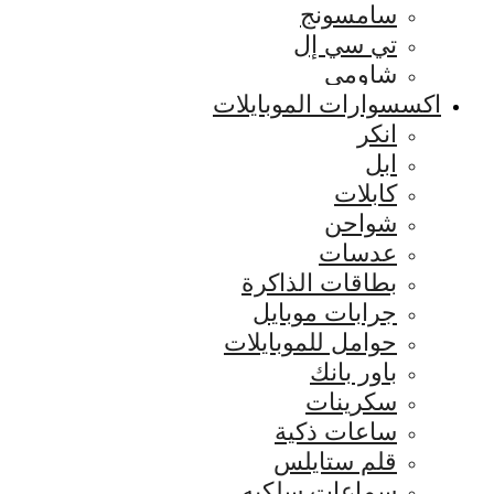
سامسونج
تي سي إل
شاومي
اكسسوارات الموبايلات
انكر
ابل
كابلات
شواحن
عدسات
بطاقات الذاكرة
جرابات موبايل
حوامل للموبايلات
باور بانك
سكرينات
ساعات ذكية
قلم ستايلس
سماعات سلكيه