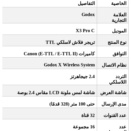
الخاصية
التفاصيل
Godox
العلامة
التجارية
X3 Pro C
الموديل
نوع المنتج
تريجر فلاش لاسلكي
TTL
التوافق
كاميرات
Canon (E-TTL / E-TTL II)
Godox X Wireless System
نظام الاتصال
التردد
2.4
جيجاهرتز
اللاسلكي
شاشة العرض
شاشة لمس ملونة
LCD
مقاس 2.4 بوصة
مدى الإرسال
حتى 100 متر (328 قدمًا)
عدد القنوات
32
قناة
عدد
16
مجموعة