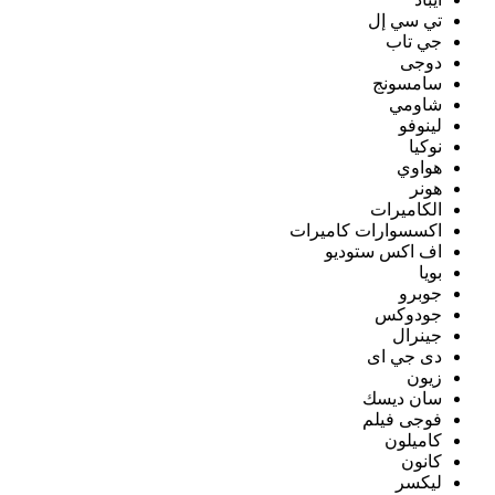
تي سي إل
جي تاب
دوجى
سامسونج
شاومي
لينوفو
نوكيا
هواوي
هونر
الكاميرات
اكسسوارات كاميرات
اف اكس ستوديو
بويا
جوبرو
جودوكس
جينرال
دى جي اى
زيون
سان ديسك
فوجى فيلم
كاميلون
كانون
ليكسر