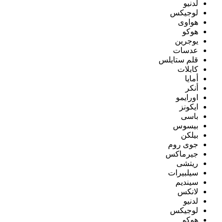
لدنيو
لوجيكس
هواوى
هوكو
يوجرين
عدسات
قلم ستايلس
كابلات
أمايا
أنكر
اورايمو
ايكونز
باسى
بيسوس
بيلكن
جوى روم
جيرماكس
ريتشى
سيلبيرات
سينديم
لانكس
لدنيو
لوجيكس
هوكو