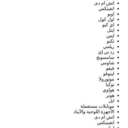
اتش ام دى
انفينكس
اوبو
اول كول
اي كيو
ايتل
ايس
تكنو
ريلمي
زد تي إي
سامسونج
شاومي
فيفو
لينوفو
موتورولا
نوكيا
هواوي
هونر
ابل
موبايلات مستعملة
الأجهزة اللوحية والآيباد
اتش ام دى
انفينيكس
ايباد