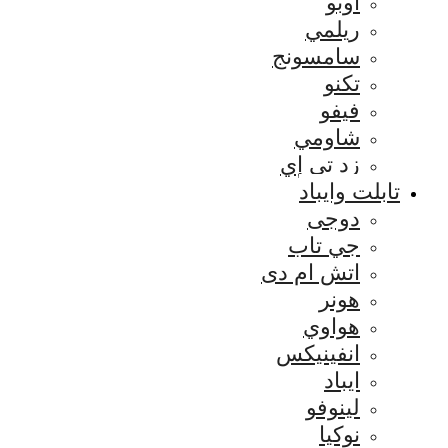
اوبو
ريلمي
سامسونج
تكنو
فيفو
شاومي
زد تي إي
تابلت وايباد
دوجى
جي تاب
اتش ام دى
هونر
هواوي
انفينيكس
ايباد
لينوفو
نوكيا