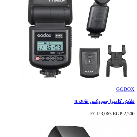
GODOX
فلاش كاميرا جودوكس tt520iii
3,063 EGP
2,500 EGP