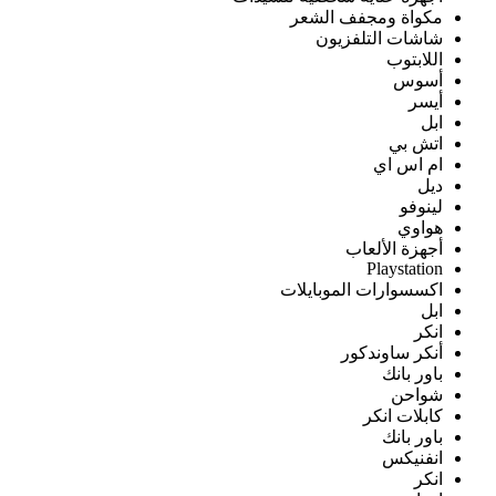
مكواة ومجفف الشعر
شاشات التلفزيون
اللابتوب
أسوس
أيسر
ابل
اتش بي
ام اس اي
ديل
لينوفو
هواوي
أجهزة الألعاب
Playstation
اكسسوارات الموبايلات
ابل
انكر
أنكر ساوندكور
باور بانك
شواحن
كابلات انكر
باور بانك
انفنيكس
انكر