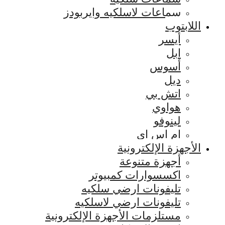
سماعات لاسلكيه وايربودز
اللابتوب
أيسر
ابل
أسوس
ديل
اتش بي
هواوي
لينوفو
ام اس اي
الأجهزة الإلكترونية
أجهزة متنوعة
اكسسوارات كمبيوتر
تليفونات ارضي سلكيه
تليفونات ارضي لاسلكيه
مستلزمات الأجهزة الإلكترونية