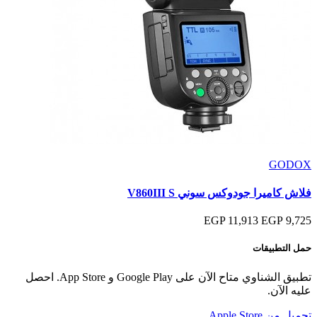
GODOX
فلاش كاميرا جودوكس سوني V860III S
11,913 EGP
9,725 EGP
حمل التطبيقات
تطبيق الشناوي متاح الآن على Google Play و App Store. احصل
عليه الآن.
تحميل من
Apple Store