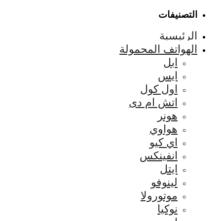
التصنيفات
الرئيسية
الهواتف المحمولة
ابل
ايس
اول كول
اتش ام دى
هونر
هواوي
اي كيو
انفينكس
ايتل
لينوفو
موتورولا
نوكيا