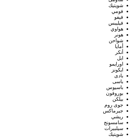
شويتيك
فومي
فيفو
فيليبس
هواوي
هونر
شواحن
أمايا
أنكر
ابل
اورايمو
ايكونز
بادى
باسى
باسيوس
بوروفون
بيلكن
جوى روم
جيرماكس
ريشي
سامسونج
سيلبيرات
شويتيك