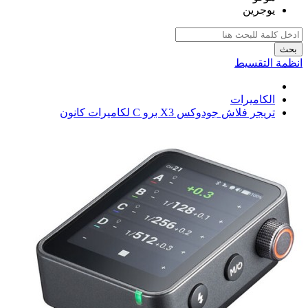
يوجرين
بحث
انظمة التقسيط
الكاميرات
تريجر فلاش جودوكس X3 برو C لكاميرات كانون