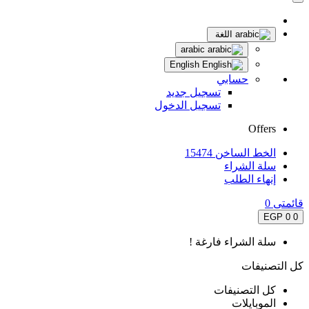
اللغة
arabic
English
حسابي
تسجيل جديد
تسجيل الدخول
Offers
الخط الساخن 15474
سلة الشراء
إنهاء الطلب
قائمتى
0
0 EGP
0
سلة الشراء فارغة !
كل التصنيفات
كل التصنيفات
الموبايلات