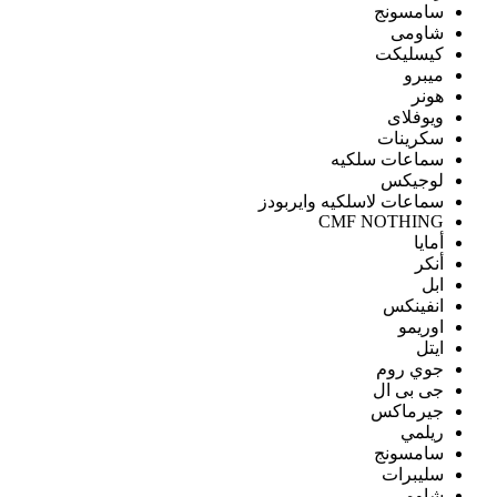
سامسونج
شاومى
كيسليكت
ميبرو
هونر
ويوفلاى
سكرينات
سماعات سلكيه
لوجيكس
سماعات لاسلكيه وايربودز
CMF NOTHING
أمايا
أنكر
ابل
انفينكس
اوريمو
ايتل
جوي روم
جى بى ال
جيرماكس
ريلمي
سامسونج
سليبرات
شاومى