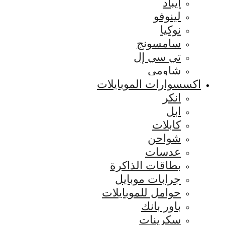
ايباد
لينوفو
نوكيا
سامسونج
تي سي إل
شاومي
اكسسوارات الموبايلات
انكر
ابل
كابلات
شواحن
عدسات
بطاقات الذاكرة
جرابات موبايل
حوامل للموبايلات
باور بانك
سكرينات