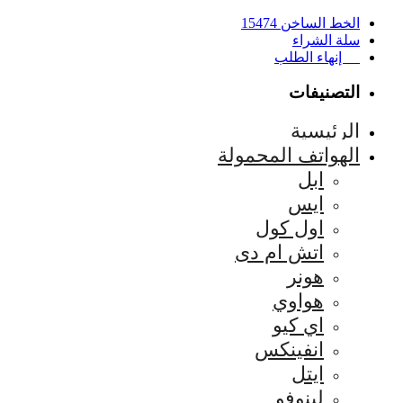
الخط الساخن 15474
سلة الشراء
إنهاء الطلب
التصنيفات
الرئيسية
الهواتف المحمولة
ابل
ايس
اول كول
اتش ام دى
هونر
هواوي
اي كيو
انفينكس
ايتل
لينوفو