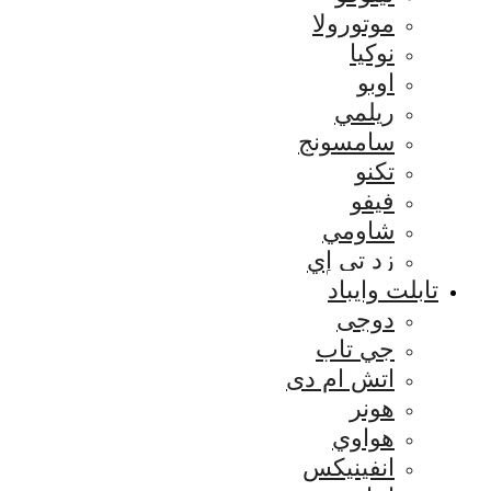
موتورولا
نوكيا
اوبو
ريلمي
سامسونج
تكنو
فيفو
شاومي
زد تي إي
تابلت وايباد
دوجى
جي تاب
اتش ام دى
هونر
هواوي
انفينيكس