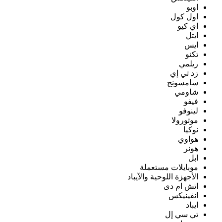
اوبو
اول كول
اي كيو
ايتل
ايس
تكنو
ريلمي
زد تي إي
سامسونج
شاومي
فيفو
لينوفو
موتورولا
نوكيا
هواوي
هونر
ابل
موبايلات مستعملة
الأجهزة اللوحية والآيباد
اتش ام دى
انفينيكس
ايباد
تي سي إل