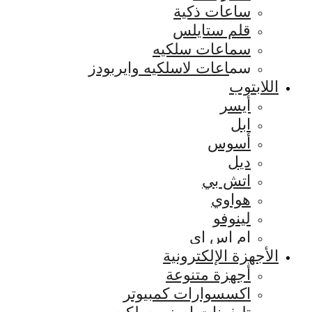
ساعات ذكية
قلم ستايلس
سماعات سلكيه
سماعات لاسلكيه وايربودز
اللابتوب
أيسر
ابل
أسوس
ديل
اتش بي
هواوي
لينوفو
ام اس اي
الأجهزة الإلكترونية
أجهزة متنوعة
اكسسوارات كمبيوتر