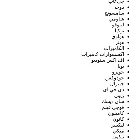
جي تاب
دوجى
سامسونج
شاومي
لينوفو
نوكيا
هواوي
هونر
الكاميرات
اكسسوارات كاميرات
اف اكس ستوديو
بويا
جوبرو
جودوكس
جينرال
دى جي اى
زيون
سان ديسك
فوجى فيلم
كاميلون
كانون
ليكسر
ميكي
نيكون