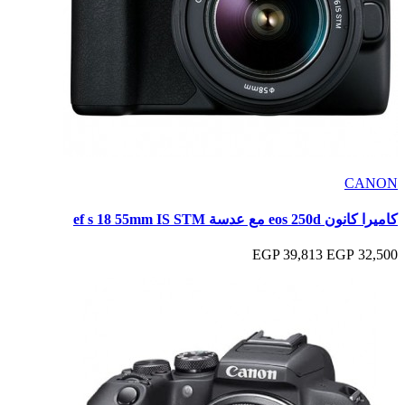
CANON
كاميرا كانون eos 250d مع عدسة ef s 18 55mm IS STM
39,813 EGP
32,500 EGP