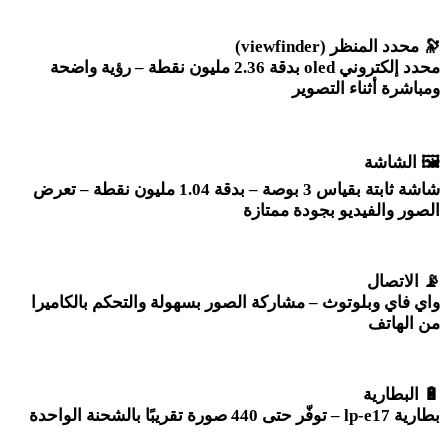
🔭
محدد المنظر
(viewfinder)
محدد إلكتروني
oled
بدقة 2.36 مليون نقطة – رؤية واضحة
ومباشرة أثناء التصوير
🖼️
الشاشة
شاشة ثابتة بقياس 3 بوصة – بدقة 1.04 مليون نقطة – تعرض
الصور والفيديو بجودة ممتازة
📡
الاتصال
واي فاي وبلوتوث – مشاركة الصور بسهولة والتحكم بالكاميرا
من الهاتف
🔋
البطارية
بطارية
lp-e17 –
توفّر حتى 440 صورة تقريبًا بالشحنة الواحدة