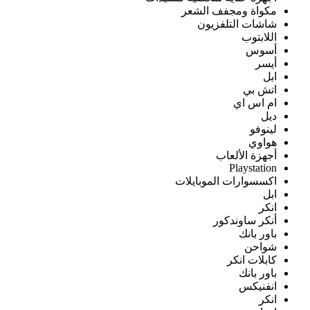
مكواة ومجفف الشعر
شاشات التلفزيون
اللابتوب
أسوس
أيسر
ابل
اتش بي
ام اس اي
ديل
لينوفو
هواوي
أجهزة الألعاب
Playstation
اكسسوارات الموبايلات
ابل
انكر
أنكر ساوندكور
باور بانك
شواحن
كابلات انكر
باور بانك
انفنيكس
انكر