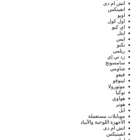
اتش ام دى
انفينكس
اوبو
اول كول
اي كيو
ايتل
ايس
تكنو
ريلمي
زد تي إي
سامسونج
شاومي
فيفو
لينوفو
موتورولا
نوكيا
هواوي
هونر
ابل
موبايلات مستعملة
الأجهزة اللوحية والآيباد
اتش ام دى
انفينيكس
ايباد