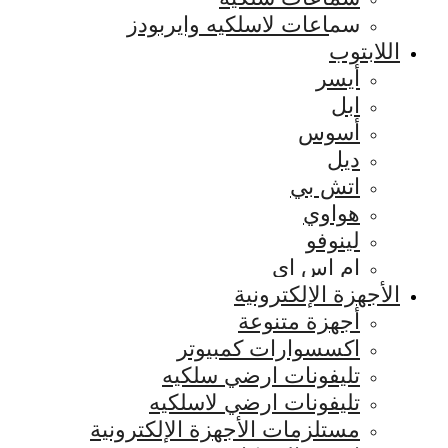
سماعات لاسلكيه وايربودز
اللابتوب
أيسر
ابل
أسوس
ديل
اتش بي
هواوي
لينوفو
ام اس اي
الأجهزة الإلكترونية
أجهزة متنوعة
اكسسوارات كمبيوتر
تليفونات ارضي سلكيه
تليفونات ارضي لاسلكيه
مستلزمات الأجهزة الإلكترونية