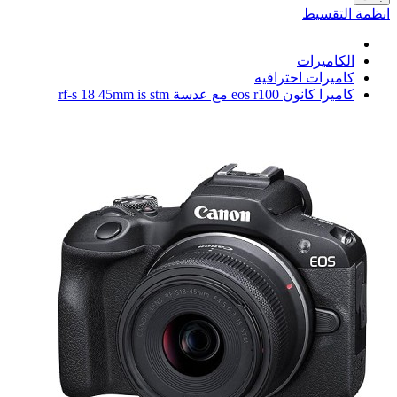
انظمة التقسيط
الكاميرات
كاميرات احترافيه
كاميرا كانون eos r100 مع عدسة rf-s 18 45mm is stm