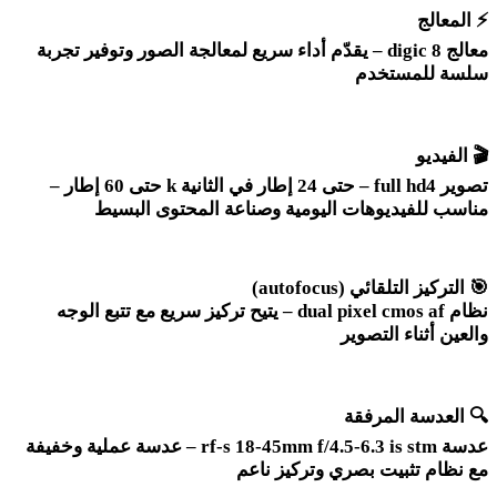
⚡
المعالج
معالج
digic 8 –
يقدّم أداء سريع لمعالجة الصور وتوفير تجربة
سلسة للمستخدم
🎬
الفيديو
تصوير 4
– full hd
حتى 24 إطار في الثانية
k
حتى 60 إطار –
مناسب للفيديوهات اليومية وصناعة المحتوى البسيط
🎯
التركيز التلقائي
(autofocus)
نظام
dual pixel cmos af –
يتيح تركيز سريع مع تتبع الوجه
والعين أثناء التصوير
🔍
العدسة المرفقة
عدسة
rf-s 18-45mm f/4.5-6.3 is stm –
عدسة عملية وخفيفة
مع نظام تثبيت بصري وتركيز ناعم