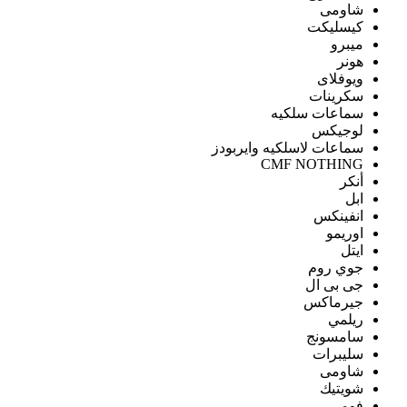
شاومى
كيسليكت
ميبرو
هونر
ويوفلاى
سكرينات
سماعات سلكيه
لوجيكس
سماعات لاسلكيه وايربودز
CMF NOTHING
أنكر
ابل
انفينكس
اوريمو
ايتل
جوي روم
جى بى ال
جيرماكس
ريلمي
سامسونج
سليبرات
شاومى
شويتيك
فومي