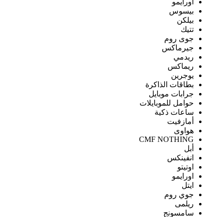
اورايمو
بيسوس
بيلكن
تتيك
جوى روم
جيرماكس
ريدمي
ريماكس
يوجرين
بطاقات الذاكرة
جرابات موبايل
حوامل للموبايلات
ساعات ذكية
أمازفيت
هواوى
CMF NOTHING
أبل
انفينكس
اوتيتو
اورايمو
ايتل
جوي روم
ريلمى
سامسونج