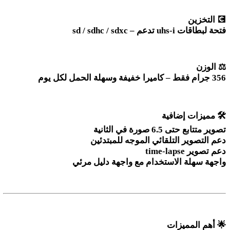
💽
التخزين
فتحة لبطاقات
sd / sdhc / sdxc –
uhs-i
تدعم
⚖️
الوزن
356
جرام فقط – كاميرا خفيفة وسهلة الحمل لكل يوم
🛠️
مميزات إضافية
تصوير متتابع حتى 6.5 صورة في الثانية
دعم التصوير التلقائي الموجه للمبتدئين
دعم تصوير
time-lapse
واجهة سهلة الاستخدام مع واجهة دليل مرئي
🌟
أهم المميزات