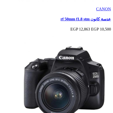
CANON
عدسة كانون rf 50mm f1.8 stm
12,863 EGP
10,500 EGP