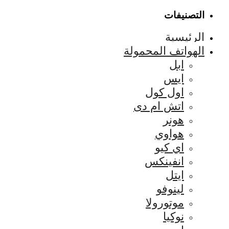
التصنيفات
الرئيسية
الهواتف المحمولة
ابل
ايس
اول كول
اتش ام دى
هونر
هواوي
اي كيو
انفينكس
ايتل
لينوفو
موتورولا
نوكيا