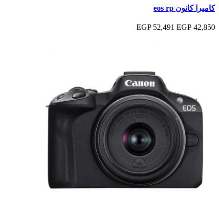
كاميرا كانون eos rp
52,491 EGP
42,850 EGP