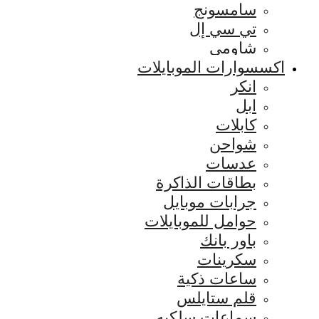
سامسونج
تي سي إل
شاومي
اكسسوارات الموبايلات
انكر
ابل
كابلات
شواحن
عدسات
بطاقات الذاكرة
جرابات موبايل
حوامل للموبايلات
باور بانك
سكرينات
ساعات ذكية
قلم ستايلس
سماعات سلكيه