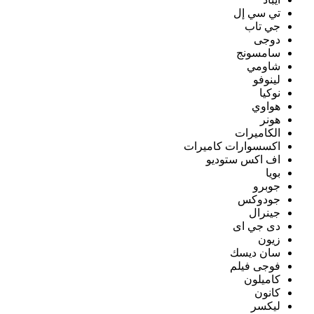
تي سي إل
جي تاب
دوجى
سامسونج
شاومي
لينوفو
نوكيا
هواوي
هونر
الكاميرات
اكسسوارات كاميرات
اف اكس ستوديو
بويا
جوبرو
جودوكس
جينرال
دى جي اى
زيون
سان ديسك
فوجى فيلم
كاميلون
كانون
ليكسر