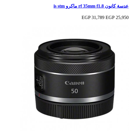
عدسة كانون rf 35mm f1.8 ماكرو is stm
31,789 EGP
25,950 EGP