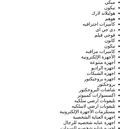
ميكي
نيكون
هوليلاند لارك
هوهم
كاميرات احترافيه
دى جي اى
فوجي فيلم
كانون
نيكون
كاميرات مراقبه
الأجهزة الإلكترونية
أجهزة متنوعة
اجهزه الراديو
اجهزه الشبكات
اجهزه بروجيكتور
بروجكتور
شاشات البروجكتور
اكسسوارات كمبيوتر
تليفونات ارضي سلكيه
تليفونات ارضي لاسلكيه
مستلزمات الأجهزة الإلكترونية
اجهزة العناية الشخصية
اجهزه عنايه شخصيه للرجال
اجهزه عنايه شخصيه للسيدات