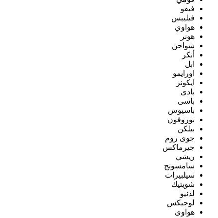
فيفو
فيليبس
هواوي
هونر
شواحن
أنكر
ابل
اورايمو
ايكونز
بادى
باسى
باسيوس
بوروفون
بيلكن
جوى روم
جيرماكس
ريشي
سامسونج
سيلبيرات
شويتيك
لدنيو
لوجيكس
هواوى