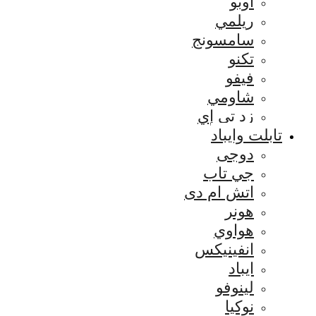
اوبو
ريلمي
سامسونج
تكنو
فيفو
شاومي
زد تي إي
تابلت وايباد
دوجى
جي تاب
اتش ام دى
هونر
هواوي
انفينيكس
ايباد
لينوفو
نوكيا