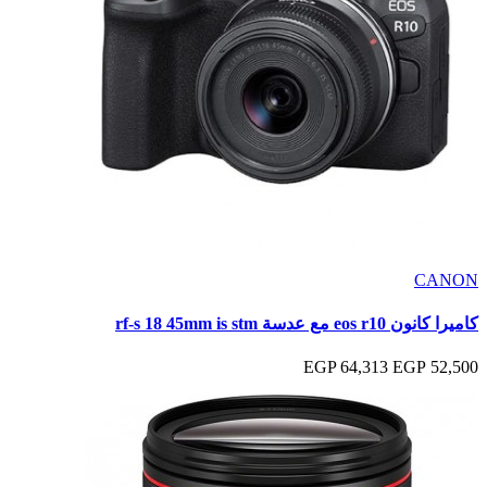
CANON
كاميرا كانون eos r10 مع عدسة rf-s 18 45mm is stm
64,313 EGP
52,500 EGP