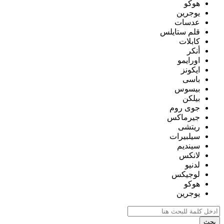
هوكو
يوجرين
عدسات
قلم ستايلس
كابلات
أنكر
اورايمو
ايكونز
باسى
بيسوس
بيلكن
جوى روم
جيرماكس
ريتشى
سيلبيرات
سينديم
لانكس
لدنيو
لوجيكس
هوكو
يوجرين
بحث