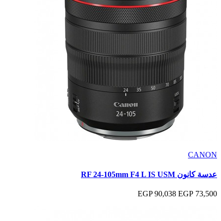
CANON
عدسة كانون RF ‎24-105mm F4 L IS USM
90,038 EGP
73,500 EGP