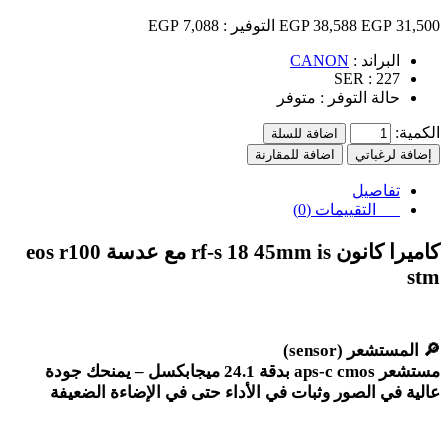
31,500 EGP
38,588 EGP
التوفير :
7,088 EGP
البراند :
CANON
SER :
227
حالة التوفر :
متوفر
الكمية:
اضافة للسلة
إضافة لرغباتي
اضافة للمقارنة
تفاصيل
التقييمات (0)
كاميرا كانون
eos r100
rf-s 18 45mm is
مع عدسة
stm
🔎
المستشعر
(sensor)
مستشعر
aps-c cmos
بدقة 24.1 ميجابكسل – يمنحك جودة
عالية في الصور وثبات في الأداء حتى في الإضاءة الضعيفة