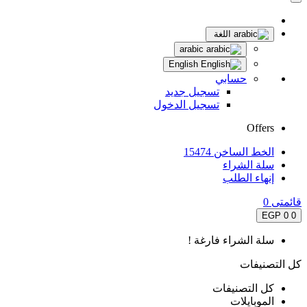
اللغة
arabic
English
حسابي
تسجيل جديد
تسجيل الدخول
Offers
الخط الساخن 15474
سلة الشراء
إنهاء الطلب
قائمتى
0
0 EGP
0
سلة الشراء فارغة !
كل التصنيفات
كل التصنيفات
الموبايلات