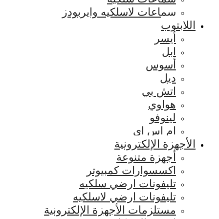
سماعات لاسلكيه وايربودز
اللابتوب
أيسر
ابل
أسوس
ديل
اتش بي
هواوي
لينوفو
ام اس اي
الأجهزة الإلكترونية
أجهزة متنوعة
اكسسوارات كمبيوتر
تليفونات ارضي سلكيه
تليفونات ارضي لاسلكيه
مستلزمات الأجهزة الإلكترونية