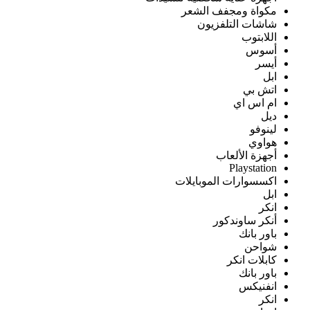
مكواة ومجفف الشعر
شاشات التلفزيون
اللابتوب
أسوس
أيسر
ابل
اتش بي
ام اس اي
ديل
لينوفو
هواوي
أجهزة الألعاب
Playstation
اكسسوارات الموبايلات
ابل
انكر
أنكر ساوندكور
باور بانك
شواحن
كابلات انكر
باور بانك
انفنيكس
انكر