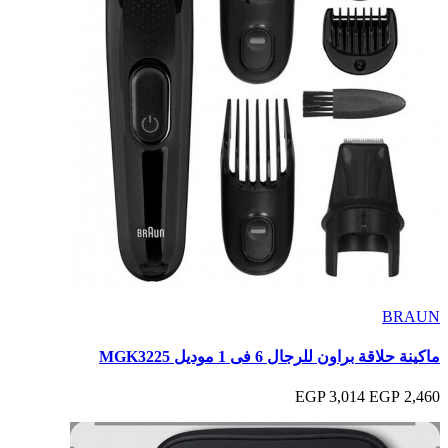
BRAUN
ماكينة حلاقة براون للرجال 6 فى 1 موديل MGK3225
3,014 EGP
2,460 EGP