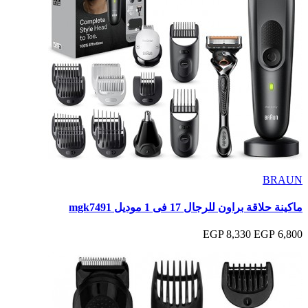
BRAUN
ماكينة حلاقة براون للرجال 17 فى 1 موديل mgk7491
8,330 EGP
6,800 EGP