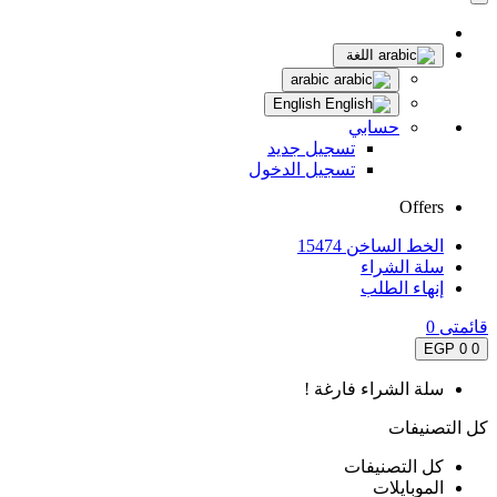
اللغة
arabic
English
حسابي
تسجيل جديد
تسجيل الدخول
Offers
الخط الساخن 15474
سلة الشراء
إنهاء الطلب
قائمتى
0
0 EGP
0
سلة الشراء فارغة !
كل التصنيفات
كل التصنيفات
الموبايلات