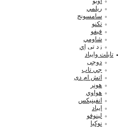
اوبو
ريلمي
سامسونج
تكنو
فيفو
شاومي
زد تي إي
تابلت وايباد
دوجى
جي تاب
اتش ام دى
هونر
هواوي
انفينيكس
ايباد
لينوفو
نوكيا