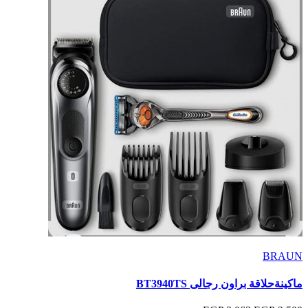
BRAUN
ماكينةحلاقة براون رجالى BT3940TS