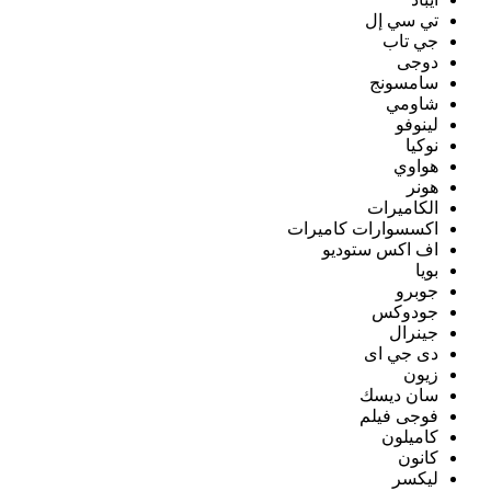
تي سي إل
جي تاب
دوجى
سامسونج
شاومي
لينوفو
نوكيا
هواوي
هونر
الكاميرات
اكسسوارات كاميرات
اف اكس ستوديو
بويا
جوبرو
جودوكس
جينرال
دى جي اى
زيون
سان ديسك
فوجى فيلم
كاميلون
كانون
ليكسر