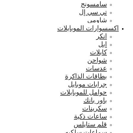
سامسونج
تي سي إل
شاومي
اكسسوارات الموبايلات
انكر
ابل
كابلات
شواحن
عدسات
بطاقات الذاكرة
جرابات موبايل
حوامل للموبايلات
باور بانك
سكرينات
ساعات ذكية
قلم ستايلس
سماعات سلكيه