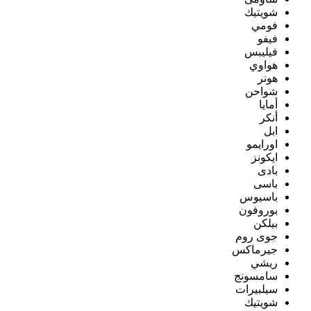
شويتيك
فومي
فيفو
فيليبس
هواوي
هونر
شواحن
أمايا
أنكر
ابل
اورايمو
ايكونز
بادى
باسى
باسيوس
بوروفون
بيلكن
جوى روم
جيرماكس
ريشي
سامسونج
سيلبيرات
شويتيك