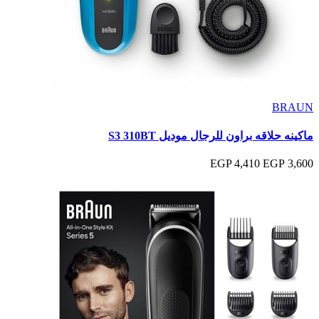
BRAUN
ماكينه حلاقه براون للرجال موديل S3 310BT
4,410 EGP
3,600 EGP