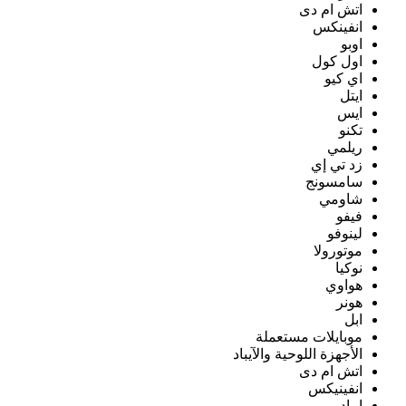
اتش ام دى
انفينكس
اوبو
اول كول
اي كيو
ايتل
ايس
تكنو
ريلمي
زد تي إي
سامسونج
شاومي
فيفو
لينوفو
موتورولا
نوكيا
هواوي
هونر
ابل
موبايلات مستعملة
الأجهزة اللوحية والآيباد
اتش ام دى
انفينيكس
ايباد