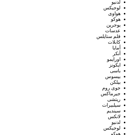
لدنيو
لوجيكس
هواوى
هوكو
يوجرين
عدسات
قلم ستايلس
كابلات
أمايا
أنكر
اورايمو
ايكونز
باسى
بيسوس
بيلكن
جوى روم
جيرماكس
ريتشى
سيلبيرات
سينديم
لانكس
لدنيو
لوجيكس
هوكو