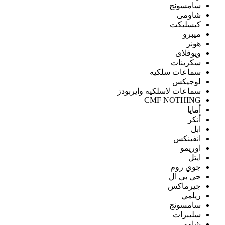
سامسونج
شاومى
كيسليكت
ميبرو
هونر
ويوفلاى
سكرينات
سماعات سلكيه
لوجيكس
سماعات لاسلكيه وايربودز
CMF NOTHING
أمايا
أنكر
ابل
انفينكس
اوريمو
ايتل
جوي روم
جى بى ال
جيرماكس
ريلمي
سامسونج
سليبرات
شاومى