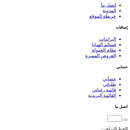
اتصل بنا
المدونة
خريطة الموقع
إضافات
البراندات
قسائم الهدايا
نظام العمولة
العروض المميزة
حسابي
حسابي
طلباتي
قائمة رغباتي
القائمة البريدية
اتصل بنا
الخط الساخن: