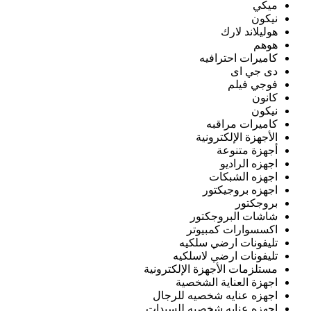
ميكي
نيكون
هوليلاند لارك
هوهم
كاميرات احترافيه
دى جي اى
فوجي فيلم
كانون
نيكون
كاميرات مراقبه
الأجهزة الإلكترونية
أجهزة متنوعة
اجهزه الراديو
اجهزه الشبكات
اجهزه بروجيكتور
بروجكتور
شاشات البروجكتور
اكسسوارات كمبيوتر
تليفونات ارضي سلكيه
تليفونات ارضي لاسلكيه
مستلزمات الأجهزة الإلكترونية
اجهزة العناية الشخصية
اجهزه عنايه شخصيه للرجال
اجهزه عنايه شخصيه للسيدات