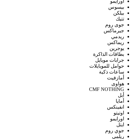
اورايمو
بيسوس
بيلكن
تتيك
جوى روم
جيرماكس
ريدمي
ريماكس
يوجرين
بطاقات الذاكرة
جرابات موبايل
حوامل للموبايلات
ساعات ذكية
أمازفيت
هواوى
CMF NOTHING
أبل
أمايا
انفينكس
اوتيتو
اورايمو
ايتل
جوي روم
ريلمى