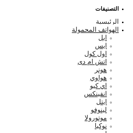
التصنيفات
الرئيسية
الهواتف المحمولة
ابل
ايس
اول كول
اتش ام دى
هونر
هواوي
اي كيو
انفينكس
ايتل
لينوفو
موتورولا
نوكيا