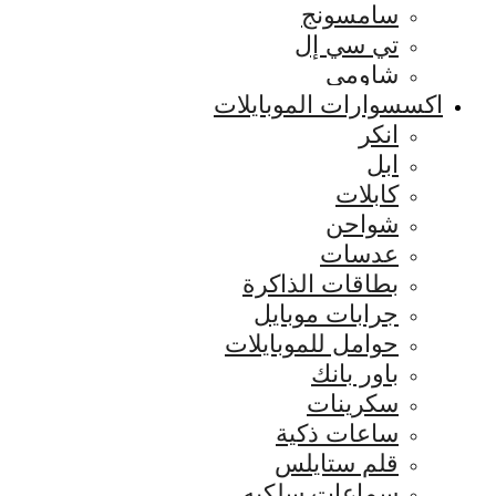
سامسونج
تي سي إل
شاومي
اكسسوارات الموبايلات
انكر
ابل
كابلات
شواحن
عدسات
بطاقات الذاكرة
جرابات موبايل
حوامل للموبايلات
باور بانك
سكرينات
ساعات ذكية
قلم ستايلس
سماعات سلكيه