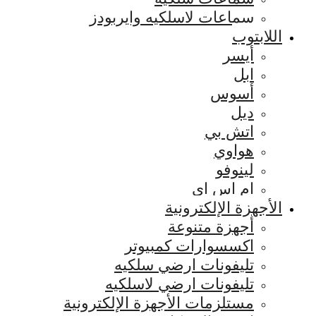
سماعات لاسلكيه وايربودز
اللابتوب
أيسر
ابل
أسوس
ديل
اتش بي
هواوي
لينوفو
ام اس اي
الأجهزة الإلكترونية
أجهزة متنوعة
اكسسوارات كمبيوتر
تليفونات ارضي سلكيه
تليفونات ارضي لاسلكيه
مستلزمات الأجهزة الإلكترونية