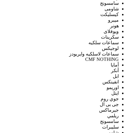
سامسونج
شاومى
كيسليكت
ميبرو
هونر
ويوفلاى
سكرينات
سماعات سلكيه
لوجيكس
سماعات لاسلكيه وايربودز
CMF NOTHING
أمايا
أنكر
ابل
انفينكس
اوريمو
ايتل
جوي روم
جى بى ال
جيرماكس
ريلمي
سامسونج
سليبرات
شاومى