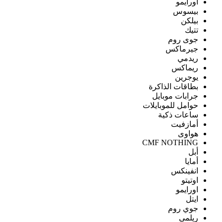
اورايمو
بيسوس
بيلكن
تتيك
جوى روم
جيرماكس
ريدمي
ريماكس
يوجرين
بطاقات الذاكرة
جرابات موبايل
حوامل للموبايلات
ساعات ذكية
أمازفيت
هواوى
CMF NOTHING
أبل
أمايا
انفينكس
اوتيتو
اورايمو
ايتل
جوي روم
ريلمى