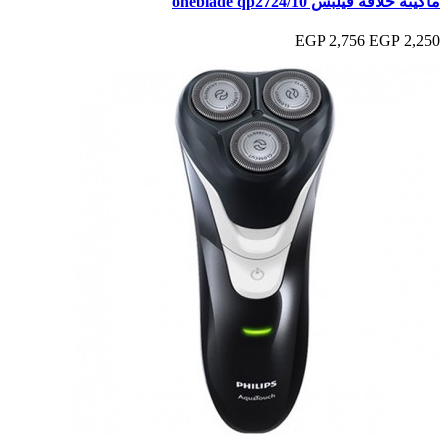
ماكينة حلاقه فيلبس oneblade qp2724/10
2,756 EGP
2,250 EGP