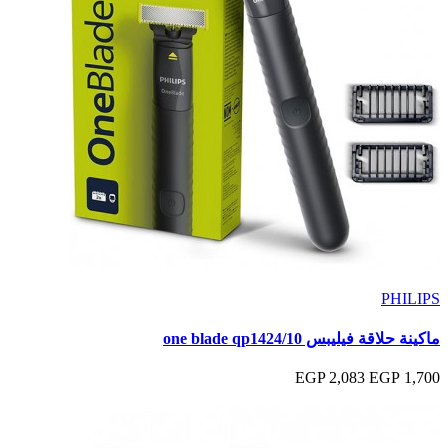
PHILIPS
ماكينة حلاقة فيليبس one blade qp1424/10
2,083 EGP
1,700 EGP