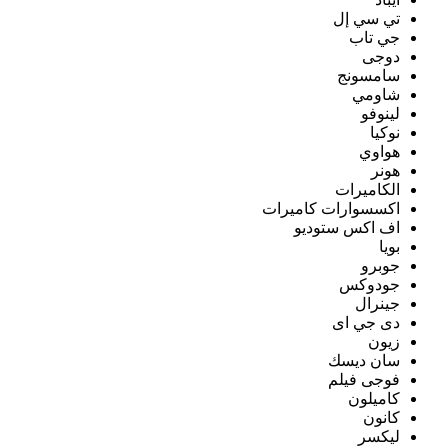
تي سي إل
جي تاب
دوجى
سامسونج
شاومي
لينوفو
نوكيا
هواوي
هونر
الكاميرات
اكسسوارات كاميرات
اف اكس ستوديو
بويا
جوبرو
جودوكس
جينرال
دى جي اى
زيون
سان ديسك
فوجى فيلم
كاميلون
كانون
ليكسر