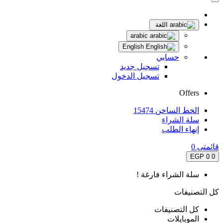
اللغة
arabic
English
حسابي
تسجيل جديد
تسجيل الدخول
Offers
الخط الساخن 15474
سلة الشراء
إنهاء الطلب
قائمتى
0
0 EGP
0
سلة الشراء فارغة !
كل التصنيفات
كل التصنيفات
الموبايلات