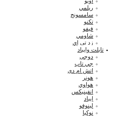
اوبو
ريلمي
سامسونج
تكنو
فيفو
شاومي
زد تي إي
تابلت وايباد
دوجى
جي تاب
اتش ام دى
هونر
هواوي
انفينيكس
ايباد
لينوفو
نوكيا