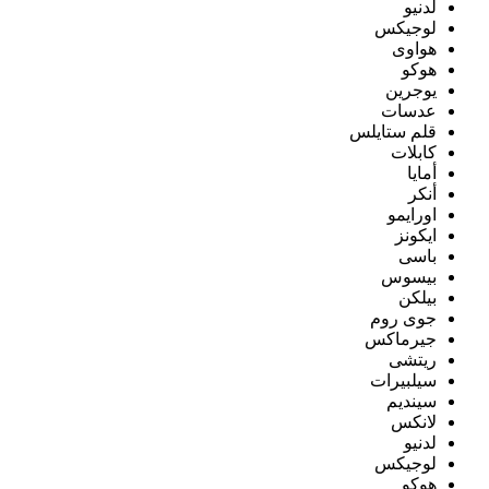
لدنيو
لوجيكس
هواوى
هوكو
يوجرين
عدسات
قلم ستايلس
كابلات
أمايا
أنكر
اورايمو
ايكونز
باسى
بيسوس
بيلكن
جوى روم
جيرماكس
ريتشى
سيلبيرات
سينديم
لانكس
لدنيو
لوجيكس
هوكو