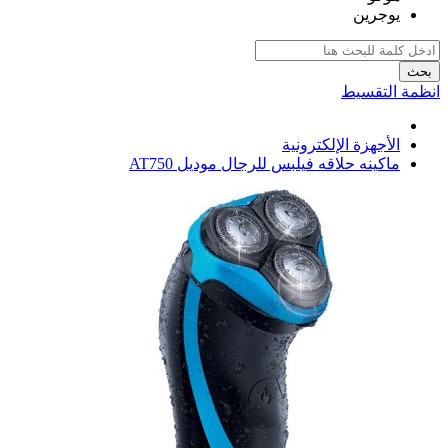
يوجرين
بحث
انظمة التقسيط
الأجهزة الإلكترونية
ماكينه حلاقه فيلبس للرجال موديل AT750