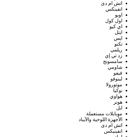
اتش ام دى
انفينكس
اوبو
اول كول
اي كيو
ايتل
ايس
تكنو
ريلمي
زد تي إي
سامسونج
شاومي
فيفو
لينوفو
موتورولا
نوكيا
هواوي
هونر
ابل
موبايلات مستعملة
الأجهزة اللوحية والآيباد
اتش ام دى
انفينيكس
ايباد