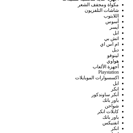
مكواة ومجفف الشعر
شاشات التلفزيون
اللابتوب
أسوس
أيسر
ابل
اتش بي
ام اس اي
ديل
لينوفو
هواوي
أجهزة الألعاب
Playstation
اكسسوارات الموبايلات
ابل
انكر
أنكر ساوندكور
باور بانك
شواحن
كابلات انكر
باور بانك
انفنيكس
انكر