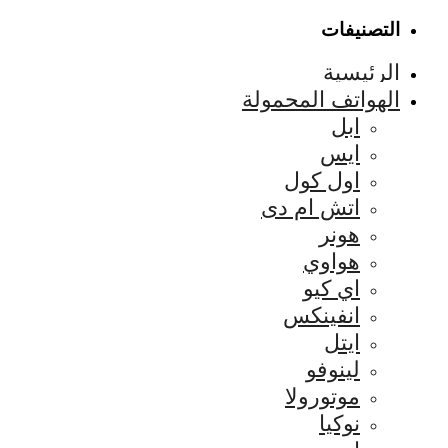
التصنيفات
الرئيسية
الهواتف المحمولة
ابل
ايس
اول كول
اتش ام دى
هونر
هواوي
اي كيو
انفينكس
ايتل
لينوفو
موتورولا
نوكيا