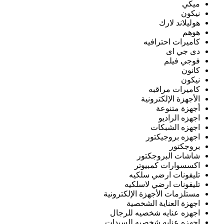
ميكي
نيكون
هوليلاند لارك
هوهم
كاميرات احترافيه
دى جي اى
فوجي فيلم
كانون
نيكون
كاميرات مراقبه
الأجهزة الإلكترونية
أجهزة متنوعة
اجهزه الراديو
اجهزه الشبكات
اجهزه بروجيكتور
بروجكتور
شاشات البروجكتور
اكسسوارات كمبيوتر
تليفونات ارضي سلكيه
تليفونات ارضي لاسلكيه
مستلزمات الأجهزة الإلكترونية
اجهزة العناية الشخصية
اجهزه عنايه شخصيه للرجال
اجهزه عنايه شخصيه للسيدات