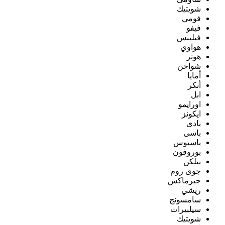
شويتيك
فومي
فيفو
فيليبس
هواوي
هونر
شواحن
أمايا
أنكر
ابل
اورايمو
ايكونز
بادى
باسى
باسيوس
بوروفون
بيلكن
جوى روم
جيرماكس
ريشي
سامسونج
سيلبيرات
شويتيك