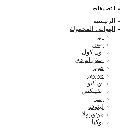
التصنيفات
الرئيسية
الهواتف المحمولة
ابل
ايس
اول كول
اتش ام دى
هونر
هواوي
اي كيو
انفينكس
ايتل
لينوفو
موتورولا
نوكيا