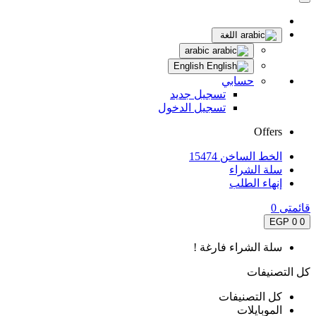
اللغة
arabic
English
حسابي
تسجيل جديد
تسجيل الدخول
Offers
الخط الساخن 15474
سلة الشراء
إنهاء الطلب
قائمتى
0
0 EGP
0
سلة الشراء فارغة !
كل التصنيفات
كل التصنيفات
الموبايلات