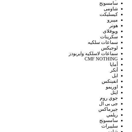
سامسونج
شاومى
كيسليكت
ميبرو
هونر
ويوفلاى
سكرينات
سماعات سلكيه
لوجيكس
سماعات لاسلكيه وايربودز
CMF NOTHING
أمايا
أنكر
ابل
انفينكس
اوريمو
ايتل
جوي روم
جى بى ال
جيرماكس
ريلمي
سامسونج
سليبرات
شاومى