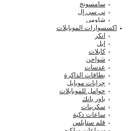
سامسونج
تي سي إل
شاومي
اكسسوارات الموبايلات
انكر
ابل
كابلات
شواحن
عدسات
بطاقات الذاكرة
جرابات موبايل
حوامل للموبايلات
باور بانك
سكرينات
ساعات ذكية
قلم ستايلس
سماعات سلكيه