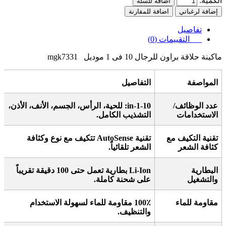
الكمية:
اضافة للسلة
إضافة لرغباتي
اضافة للمقارنة
تفاصيل
التقييمات (0)
ماكينة حلاقة براون للرجال 10 فى 1 موديل mgk7331
المواصفة
التفاصيل
عدد الوظائف/
10-in-1:
للحية، الرأس، الجسم، الأنف، الأذن،
الاستخدامات
التشذيب الكامل
.
تقنية التكيف مع
تقنية
AutoSense
تتكيف مع نوع وكثافة
كثافة الشعر
الشعر تلقائياً
.
البطارية
Li-Ion
بطارية تعمل حتى 100 دقيقة تقريباً
والتشغيل
على شحنة كاملة
.
مقاومة للماء
100٪
مقاومة للماء لسهولة الاستخدام
والتنظيف
.