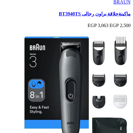
BRAUN
ماكينةحلاقة براون رجالى BT3940TS
3,063 EGP
2,500 EGP