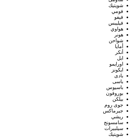
شويتيك
فومي
فيفو
فيليبس
هواوي
هونر
شواحن
أمايا
أنكر
ابل
اورايمو
ايكونز
بادى
باسى
باسيوس
بوروفون
بيلكن
جوى روم
جيرماكس
ريشي
سامسونج
سيلبيرات
شويتيك