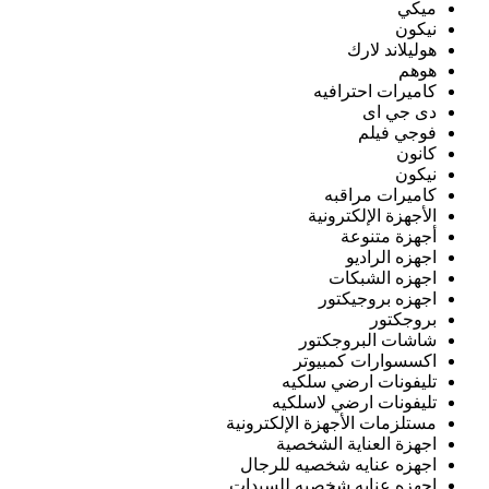
ميكي
نيكون
هوليلاند لارك
هوهم
كاميرات احترافيه
دى جي اى
فوجي فيلم
كانون
نيكون
كاميرات مراقبه
الأجهزة الإلكترونية
أجهزة متنوعة
اجهزه الراديو
اجهزه الشبكات
اجهزه بروجيكتور
بروجكتور
شاشات البروجكتور
اكسسوارات كمبيوتر
تليفونات ارضي سلكيه
تليفونات ارضي لاسلكيه
مستلزمات الأجهزة الإلكترونية
اجهزة العناية الشخصية
اجهزه عنايه شخصيه للرجال
اجهزه عنايه شخصيه للسيدات