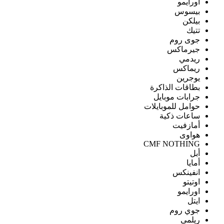
اورايمو
بيسوس
بيلكن
تتيك
جوى روم
جيرماكس
ريدمي
ريماكس
يوجرين
بطاقات الذاكرة
جرابات موبايل
حوامل للموبايلات
ساعات ذكية
أمازفيت
هواوى
CMF NOTHING
أبل
أمايا
انفينكس
اوتيتو
اورايمو
ايتل
جوي روم
ريلمى