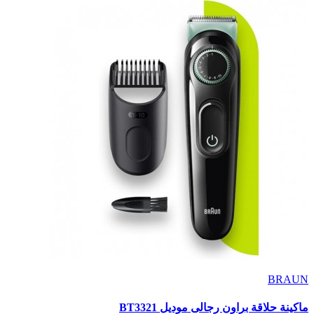
BRAUN
ماكينة حلاقة براون رجالى موديل BT3321