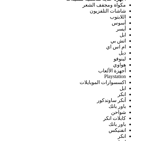
مكواة ومجفف الشعر
شاشات التلفزيون
اللابتوب
أسوس
أيسر
ابل
اتش بي
ام اس اي
ديل
لينوفو
هواوي
أجهزة الألعاب
Playstation
اكسسوارات الموبايلات
ابل
انكر
أنكر ساوندكور
باور بانك
شواحن
كابلات انكر
باور بانك
انفنيكس
انكر