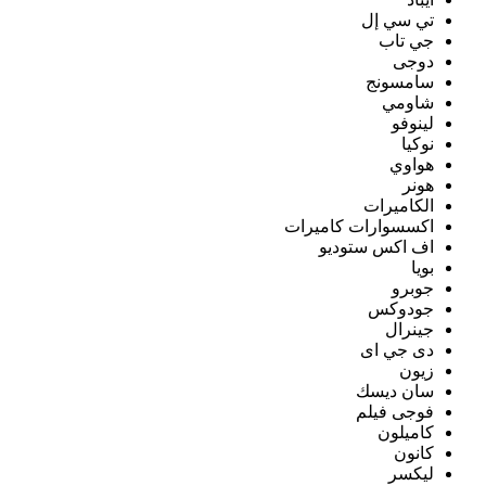
تي سي إل
جي تاب
دوجى
سامسونج
شاومي
لينوفو
نوكيا
هواوي
هونر
الكاميرات
اكسسوارات كاميرات
اف اكس ستوديو
بويا
جوبرو
جودوكس
جينرال
دى جي اى
زيون
سان ديسك
فوجى فيلم
كاميلون
كانون
ليكسر