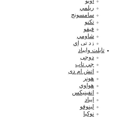
اوبو
ريلمي
سامسونج
تكنو
فيفو
شاومي
زد تي إي
تابلت وايباد
دوجى
جي تاب
اتش ام دى
هونر
هواوي
انفينيكس
ايباد
لينوفو
نوكيا