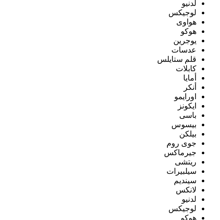
لدنيو
لوجيكس
هواوى
هوكو
يوجرين
عدسات
قلم ستايلس
كابلات
أمايا
أنكر
اورايمو
ايكونز
باسى
بيسوس
بيلكن
جوى روم
جيرماكس
ريتشى
سيلبيرات
سينديم
لانكس
لدنيو
لوجيكس
هوكو