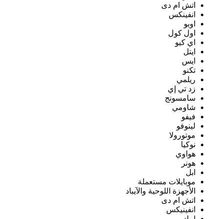
اتش ام دى
انفينكس
اوبو
اول كول
اي كيو
ايتل
ايس
تكنو
ريلمي
زد تي إي
سامسونج
شاومي
فيفو
لينوفو
موتورولا
نوكيا
هواوي
هونر
ابل
موبايلات مستعملة
الأجهزة اللوحية والآيباد
اتش ام دى
انفينيكس
ايباد