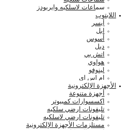
سماعات لاسلكيه وايربودز
اللابتوب
أيسر
ابل
أسوس
ديل
اتش بي
هواوي
لينوفو
ام اس اي
الأجهزة الإلكترونية
أجهزة متنوعة
اكسسوارات كمبيوتر
تليفونات ارضي سلكيه
تليفونات ارضي لاسلكيه
مستلزمات الأجهزة الإلكترونية