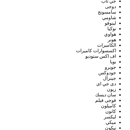
جي تاب
دوجى
سامسونج
شاومي
لينوفو
نوكيا
هواوي
هونر
الكاميرات
اكسسوارات كاميرات
اف اكس ستوديو
بويا
جوبرو
جودوكس
جينرال
دى جي اى
زيون
سان ديسك
فوجى فيلم
كاميلون
كانون
ليكسر
ميكي
نيكون