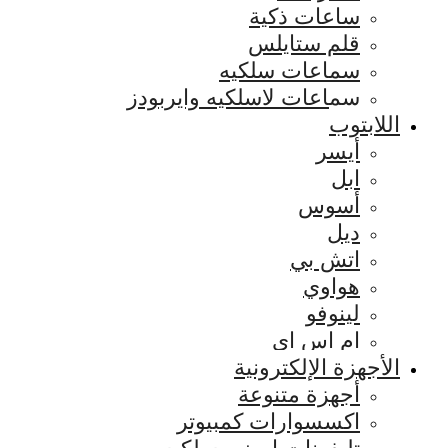
ساعات ذكية
قلم ستايلس
سماعات سلكيه
سماعات لاسلكيه وايربودز
اللابتوب
أيسر
ابل
أسوس
ديل
اتش بي
هواوي
لينوفو
ام اس اي
الأجهزة الإلكترونية
أجهزة متنوعة
اكسسوارات كمبيوتر