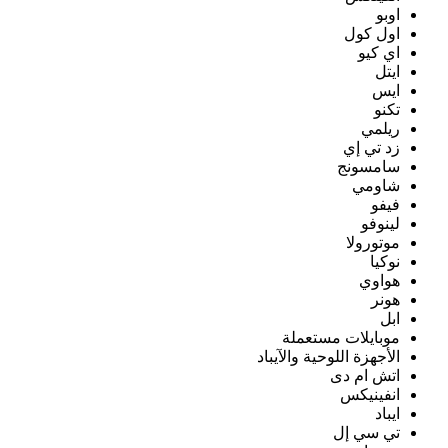
اوبو
اول كول
اي كيو
ايتل
ايس
تكنو
ريلمي
زد تي إي
سامسونج
شاومي
فيفو
لينوفو
موتورولا
نوكيا
هواوي
هونر
ابل
موبايلات مستعملة
الأجهزة اللوحية والآيباد
اتش ام دى
انفينيكس
ايباد
تي سي إل