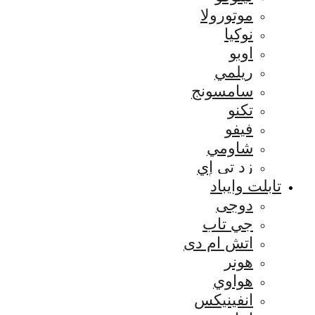
موتورولا
نوكيا
اوبو
ريلمي
سامسونج
تكنو
فيفو
شاومي
زد تي إي
تابلت وايباد
دوجى
جي تاب
اتش ام دى
هونر
هواوي
انفينيكس