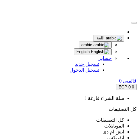
اللغة
arabic
English
حسابي
تسجيل جديد
تسجيل الدخول
قائمتى
0
0 EGP
0
سلة الشراء فارغة !
كل التصنيفات
كل التصنيفات
الموبايلات
اتش ام دى
انفينكس