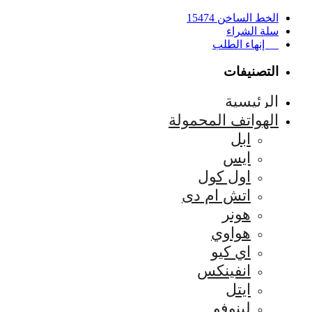
الخط الساخن 15474
سلة الشراء
إنهاء الطلب
التصنيفات
الرئيسية
الهواتف المحمولة
ابل
ايس
اول كول
اتش ام دى
هونر
هواوي
اي كيو
انفينكس
ايتل
لينوفو