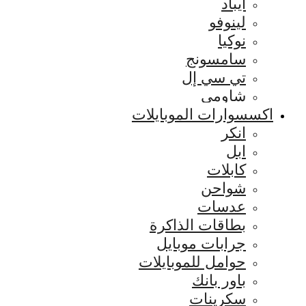
ايباد
لينوفو
نوكيا
سامسونج
تي سي إل
شاومي
اكسسوارات الموبايلات
انكر
ابل
كابلات
شواحن
عدسات
بطاقات الذاكرة
جرابات موبايل
حوامل للموبايلات
باور بانك
سكرينات