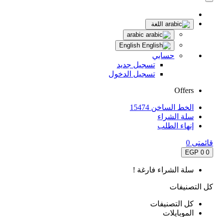
اللغة
arabic
English
حسابي
تسجيل جديد
تسجيل الدخول
Offers
الخط الساخن 15474
سلة الشراء
إنهاء الطلب
قائمتى
0
0 EGP
0
سلة الشراء فارغة !
كل التصنيفات
كل التصنيفات
الموبايلات