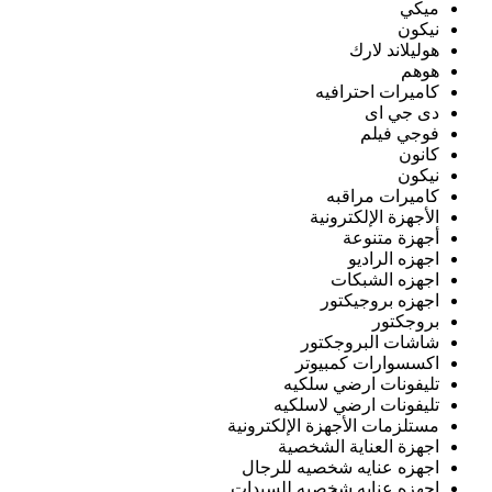
ميكي
نيكون
هوليلاند لارك
هوهم
كاميرات احترافيه
دى جي اى
فوجي فيلم
كانون
نيكون
كاميرات مراقبه
الأجهزة الإلكترونية
أجهزة متنوعة
اجهزه الراديو
اجهزه الشبكات
اجهزه بروجيكتور
بروجكتور
شاشات البروجكتور
اكسسوارات كمبيوتر
تليفونات ارضي سلكيه
تليفونات ارضي لاسلكيه
مستلزمات الأجهزة الإلكترونية
اجهزة العناية الشخصية
اجهزه عنايه شخصيه للرجال
اجهزه عنايه شخصيه للسيدات