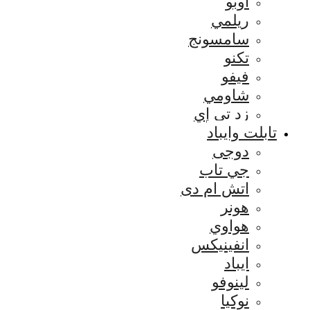
اوبو
ريلمي
سامسونج
تكنو
فيفو
شاومي
زد تي إي
تابلت وايباد
دوجى
جي تاب
اتش ام دى
هونر
هواوي
انفينيكس
ايباد
لينوفو
نوكيا