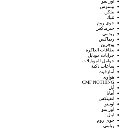
اورايمو
بيسوس
بيلكن
تتيك
جوى روم
جيرماكس
ريدمي
ريماكس
يوجرين
بطاقات الذاكرة
جرابات موبايل
حوامل للموبايلات
ساعات ذكية
أمازفيت
هواوى
CMF NOTHING
أبل
أمايا
انفينكس
اوتيتو
اورايمو
ايتل
جوي روم
ريلمى