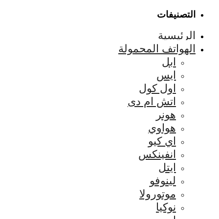
التصنيفات
الرئيسية
الهواتف المحمولة
ابل
ايس
اول كول
اتش ام دى
هونر
هواوي
اي كيو
انفينكس
ايتل
لينوفو
موتورولا
نوكيا