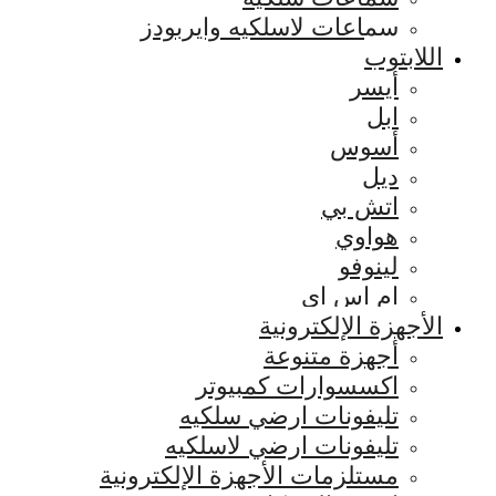
سماعات لاسلكيه وايربودز
اللابتوب
أيسر
ابل
أسوس
ديل
اتش بي
هواوي
لينوفو
ام اس اي
الأجهزة الإلكترونية
أجهزة متنوعة
اكسسوارات كمبيوتر
تليفونات ارضي سلكيه
تليفونات ارضي لاسلكيه
مستلزمات الأجهزة الإلكترونية