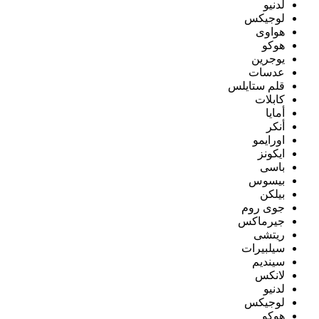
لدنيو
لوجيكس
هواوى
هوكو
يوجرين
عدسات
قلم ستايلس
كابلات
أمايا
أنكر
اورايمو
ايكونز
باسى
بيسوس
بيلكن
جوى روم
جيرماكس
ريتشى
سيلبيرات
سينديم
لانكس
لدنيو
لوجيكس
هوكو