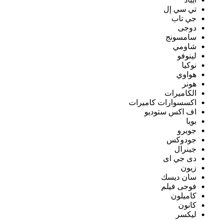
تي سي إل
جي تاب
دوجى
سامسونج
شاومي
لينوفو
نوكيا
هواوي
هونر
الكاميرات
اكسسوارات كاميرات
اف اكس ستوديو
بويا
جوبرو
جودوكس
جينرال
دى جي اى
زيون
سان ديسك
فوجى فيلم
كاميلون
كانون
ليكسر