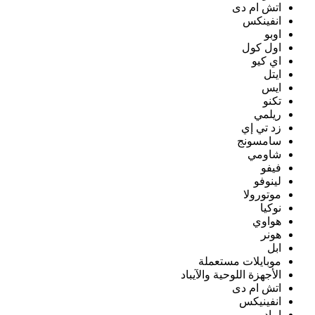
اتش ام دى
انفينكس
اوبو
اول كول
اي كيو
ايتل
ايس
تكنو
ريلمي
زد تي إي
سامسونج
شاومي
فيفو
لينوفو
موتورولا
نوكيا
هواوي
هونر
ابل
موبايلات مستعملة
الأجهزة اللوحية والآيباد
اتش ام دى
انفينيكس
ايباد