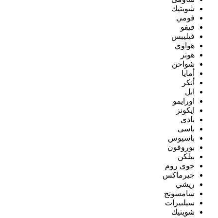
شويتيك
فومي
فيفو
فيليبس
هواوي
هونر
شواحن
أمايا
أنكر
ابل
اورايمو
ايكونز
بادى
باسى
باسيوس
بوروفون
بيلكن
جوى روم
جيرماكس
ريشي
سامسونج
سيلبيرات
شويتيك