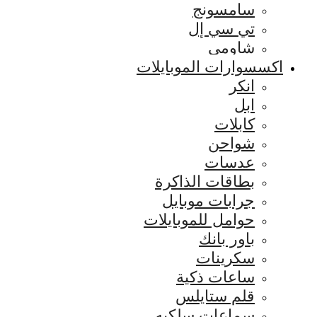
سامسونج
تي سي إل
شاومي
اكسسوارات الموبايلات
انكر
ابل
كابلات
شواحن
عدسات
بطاقات الذاكرة
جرابات موبايل
حوامل للموبايلات
باور بانك
سكرينات
ساعات ذكية
قلم ستايلس
سماعات سلكيه