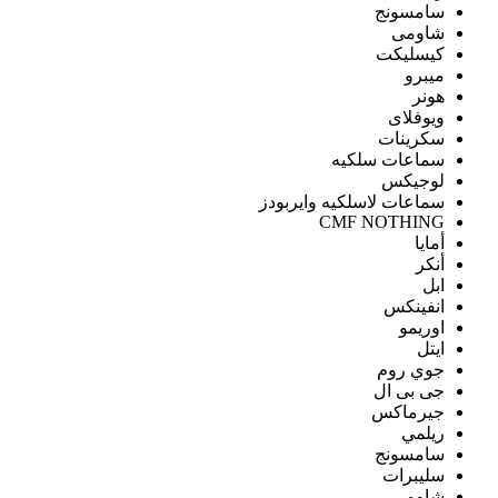
سامسونج
شاومى
كيسليكت
ميبرو
هونر
ويوفلاى
سكرينات
سماعات سلكيه
لوجيكس
سماعات لاسلكيه وايربودز
CMF NOTHING
أمايا
أنكر
ابل
انفينكس
اوريمو
ايتل
جوي روم
جى بى ال
جيرماكس
ريلمي
سامسونج
سليبرات
شاومى