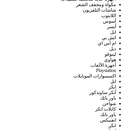
مكواة ومجفف الشعر
شاشات التلفزيون
اللابتوب
أسوس
أيسر
ابل
اتش بي
ام اس اي
ديل
لينوفو
هواوي
أجهزة الألعاب
Playstation
اكسسوارات الموبايلات
ابل
انكر
أنكر ساوندكور
باور بانك
شواحن
كابلات انكر
باور بانك
انفنيكس
انكر