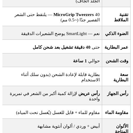
الجلد الجاف
)
تقنية
40
MicroGrip Tweezers
—
يلتقط حتى الشعر
الملاقط
القصير جدًا (~0.5 مم)
الضوء الذكي
نعم
— SmartLight
يوضح الشعيرات الدقيقة
عمر البطارية
حتى
40
دقيقة تشغيل بعد شحن كامل
وقت الشحن
حوالي
1
ساعة
سعة
بطارية قابلة لإعادة الشحن (بدون سلك أثناء
البطارية
الاستخدام
رأس الجهاز
رأس عريض
لإزالة كمية أكبر من الشعر في تمريرة
واحدة
مقاومة الماء
مقاوم للماء + قابل للغسل (يُغسل تحت المياه)
الألوان
أبيض + وردي / ألوان أنثوية مشابهة
المتاحة