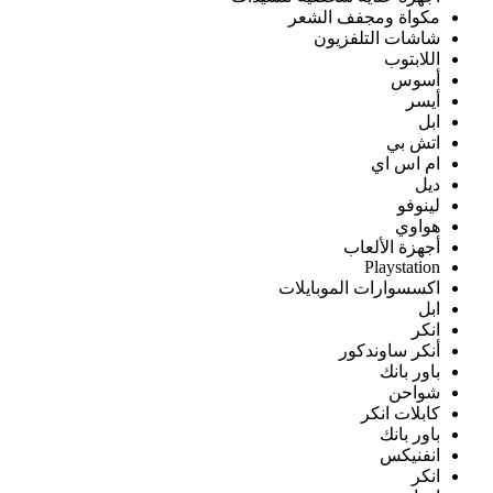
مكواة ومجفف الشعر
شاشات التلفزيون
اللابتوب
أسوس
أيسر
ابل
اتش بي
ام اس اي
ديل
لينوفو
هواوي
أجهزة الألعاب
Playstation
اكسسوارات الموبايلات
ابل
انكر
أنكر ساوندكور
باور بانك
شواحن
كابلات انكر
باور بانك
انفنيكس
انكر