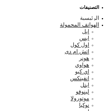
التصنيفات
الرئيسية
الهواتف المحمولة
ابل
ايس
اول كول
اتش ام دى
هونر
هواوي
اي كيو
انفينكس
ايتل
لينوفو
موتورولا
نوكيا