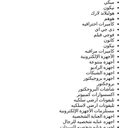
ميكي
نيكون
هوليلاند لارك
هوهم
كاميرات احترافيه
دى جي اى
فوجي فيلم
كانون
نيكون
كاميرات مراقبه
الأجهزة الإلكترونية
أجهزة متنوعة
اجهزه الراديو
اجهزه الشبكات
اجهزه بروجيكتور
بروجكتور
شاشات البروجكتور
اكسسوارات كمبيوتر
تليفونات ارضي سلكيه
تليفونات ارضي لاسلكيه
مستلزمات الأجهزة الإلكترونية
اجهزة العناية الشخصية
اجهزه عنايه شخصيه للرجال
اجهزه عنايه شخصيه للسيدات