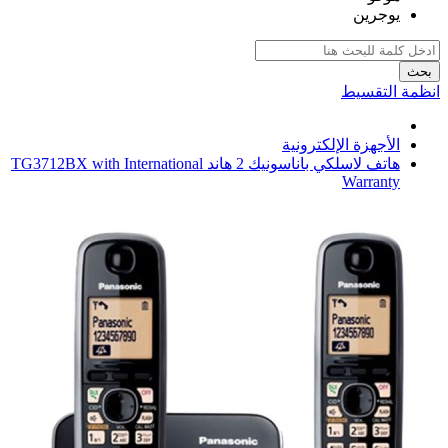
يوجرين
بحث
انظمة التقسيط
الأجهزة الإلكترونية
هاتف لاسلكي باناسونيك 2 هاند TG3712BX with International
Warranty