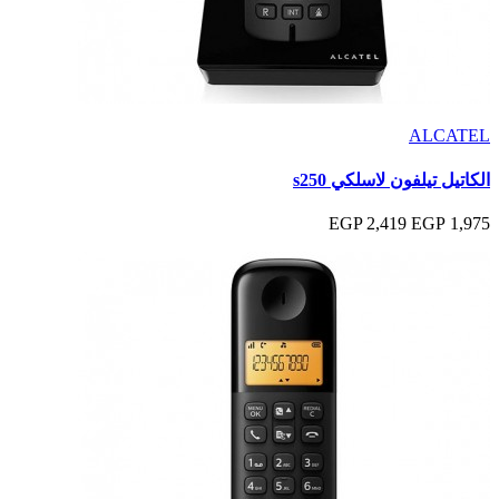
ALCATEL
الكاتيل تيلفون لاسلكي s250
2,419 EGP
1,975 EGP