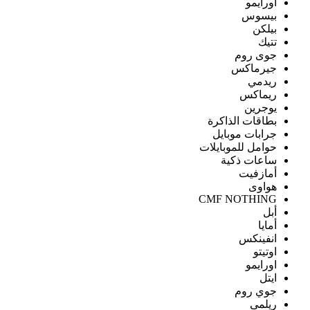
اورايمو
بيسوس
بيلكن
تتيك
جوى روم
جيرماكس
ريدمي
ريماكس
يوجرين
بطاقات الذاكرة
جرابات موبايل
حوامل للموبايلات
ساعات ذكية
أمازفيت
هواوى
CMF NOTHING
أبل
أمايا
انفينكس
اوتيتو
اورايمو
ايتل
جوي روم
ريلمى