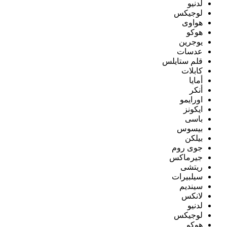
لدنيو
لوجيكس
هواوى
هوكو
يوجرين
عدسات
قلم ستايلس
كابلات
أمايا
أنكر
اورايمو
ايكونز
باسى
بيسوس
بيلكن
جوى روم
جيرماكس
ريتشى
سيلبيرات
سينديم
لانكس
لدنيو
لوجيكس
هوكو