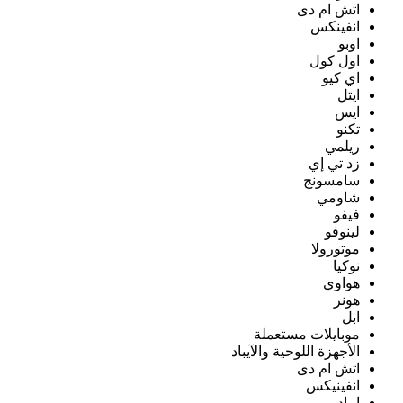
اتش ام دى
انفينكس
اوبو
اول كول
اي كيو
ايتل
ايس
تكنو
ريلمي
زد تي إي
سامسونج
شاومي
فيفو
لينوفو
موتورولا
نوكيا
هواوي
هونر
ابل
موبايلات مستعملة
الأجهزة اللوحية والآيباد
اتش ام دى
انفينيكس
ايباد