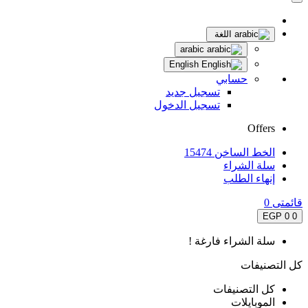
اللغة
arabic
English
حسابي
تسجيل جديد
تسجيل الدخول
Offers
الخط الساخن 15474
سلة الشراء
إنهاء الطلب
قائمتى
0
0 EGP
0
سلة الشراء فارغة !
كل التصنيفات
كل التصنيفات
الموبايلات