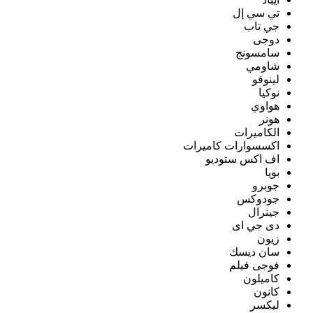
تي سي إل
جي تاب
دوجى
سامسونج
شاومي
لينوفو
نوكيا
هواوي
هونر
الكاميرات
اكسسوارات كاميرات
اف اكس ستوديو
بويا
جوبرو
جودوكس
جينرال
دى جي اى
زيون
سان ديسك
فوجى فيلم
كاميلون
كانون
ليكسر