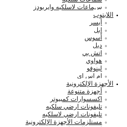
سماعات لاسلكيه وايربودز
اللابتوب
أيسر
ابل
أسوس
ديل
اتش بي
هواوي
لينوفو
ام اس اي
الأجهزة الإلكترونية
أجهزة متنوعة
اكسسوارات كمبيوتر
تليفونات ارضي سلكيه
تليفونات ارضي لاسلكيه
مستلزمات الأجهزة الإلكترونية