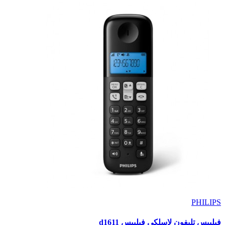
PHILIPS
فيليبس تليفون لاسلكي فيليبس d1611