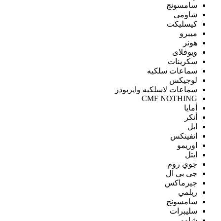
سامسونج
شاومى
كيسليكت
ميبرو
هونر
ويوفلاى
سكرينات
سماعات سلكيه
لوجيكس
سماعات لاسلكيه وايربودز
CMF NOTHING
أمايا
أنكر
ابل
انفينكس
اوريمو
ايتل
جوي روم
جى بى ال
جيرماكس
ريلمي
سامسونج
سليبرات
شاومى