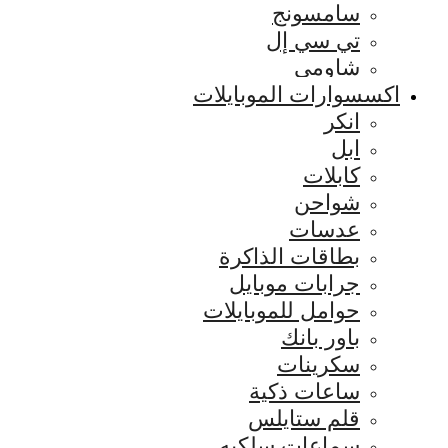
سامسونج
تي سي إل
شاومي
اكسسوارات الموبايلات
انكر
ابل
كابلات
شواحن
عدسات
بطاقات الذاكرة
جرابات موبايل
حوامل للموبايلات
باور بانك
سكرينات
ساعات ذكية
قلم ستايلس
سماعات سلكيه