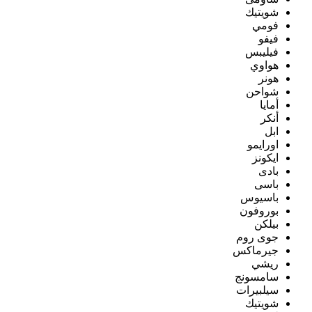
شويتيك
فومي
فيفو
فيليبس
هواوي
هونر
شواحن
أمايا
أنكر
ابل
اورايمو
ايكونز
بادى
باسى
باسيوس
بوروفون
بيلكن
جوى روم
جيرماكس
ريشي
سامسونج
سيلبيرات
شويتيك