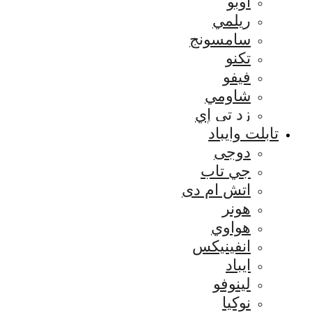
اوبو
ريلمي
سامسونج
تكنو
فيفو
شاومي
زد تي إي
تابلت وايباد
دوجى
جي تاب
اتش ام دى
هونر
هواوي
انفينيكس
ايباد
لينوفو
نوكيا