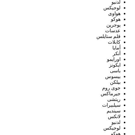
لدنيو
لوجيكس
هواوى
هوكو
يوجرين
عدسات
قلم ستايلس
كابلات
أمايا
أنكر
اورايمو
ايكونز
باسى
بيسوس
بيلكن
جوى روم
جيرماكس
ريتشى
سيلبيرات
سينديم
لانكس
لدنيو
لوجيكس
هوكو