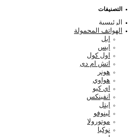
التصنيفات
الرئيسية
الهواتف المحمولة
ابل
ايس
اول كول
اتش ام دى
هونر
هواوي
اي كيو
انفينكس
ايتل
لينوفو
موتورولا
نوكيا