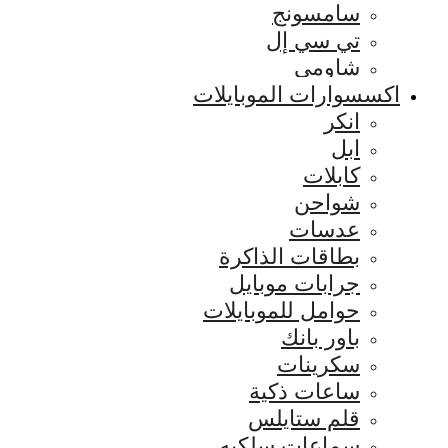
سامسونج
تي سي إل
شاومي
اكسسوارات الموبايلات
انكر
ابل
كابلات
شواحن
عدسات
بطاقات الذاكرة
جرابات موبايل
حوامل للموبايلات
باور بانك
سكرينات
ساعات ذكية
قلم ستايلس
سماعات سلكيه