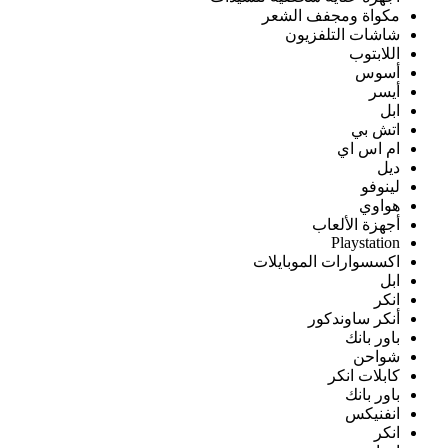
مكواة ومجفف الشعر
شاشات التلفزيون
اللابتوب
أسوس
أيسر
ابل
اتش بي
ام اس اي
ديل
لينوفو
هواوي
أجهزة الألعاب
Playstation
اكسسوارات الموبايلات
ابل
انكر
أنكر ساوندكور
باور بانك
شواحن
كابلات انكر
باور بانك
انفنيكس
انكر