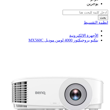
يوجرين
بحث
انظمة التقسيط
الأجهزة الإلكترونية
بنكيو بروجيكتور 4000 لومن موديل MX560C