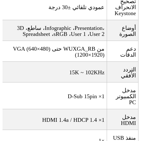
تصحيح
الانحراف
عمودي تلقائي ±30 درجة
Keystone
أوضاع
،
Presentation
،
Infographic
، ساطع،
3D
الصورة
User 2
،
User 1
،
sRGB
،
Spreadsheet
دعم
من
VGA
WUXGA_RB
حتى
(640×480)
الدقات
(1920×1200
)
التردد
15K ~ 102KHz
الأفقي
مدخل
الكمبيوتر
D-Sub 15pin ×1
PC
مدخل
HDMI 1.4a / HDCP 1.4 ×1
HDMI
منفذ
USB
×1