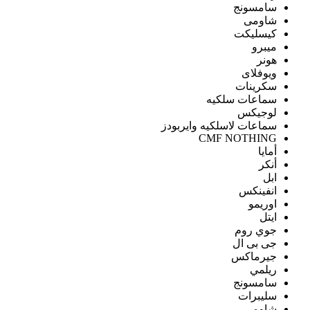
سامسونج
شاومى
كيسليكت
ميبرو
هونر
ويوفلاى
سكرينات
سماعات سلكيه
لوجيكس
سماعات لاسلكيه وايربودز
CMF NOTHING
أمايا
أنكر
ابل
انفينكس
اوريمو
ايتل
جوي روم
جى بى ال
جيرماكس
ريلمي
سامسونج
سليبرات
شاومى