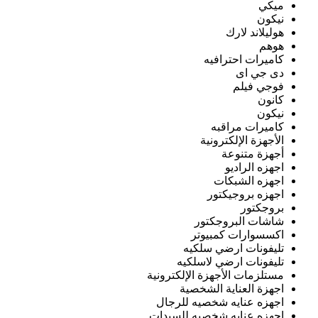
ميكي
نيكون
هوليلاند لارك
هوهم
كاميرات احترافيه
دى جي اى
فوجي فيلم
كانون
نيكون
كاميرات مراقبه
الأجهزة الإلكترونية
أجهزة متنوعة
اجهزه الراديو
اجهزه الشبكات
اجهزه بروجيكتور
بروجكتور
شاشات البروجكتور
اكسسوارات كمبيوتر
تليفونات ارضي سلكيه
تليفونات ارضي لاسلكيه
مستلزمات الأجهزة الإلكترونية
اجهزة العناية الشخصية
اجهزه عنايه شخصيه للرجال
اجهزه عنايه شخصيه للسيدات