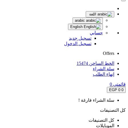
اللغة
arabic
English
حسابي
تسجيل جديد
تسجيل الدخول
Offers
الخط الساخن 15474
سلة الشراء
إنهاء الطلب
قائمتى
0
0 EGP
0
سلة الشراء فارغة !
كل التصنيفات
كل التصنيفات
الموبايلات