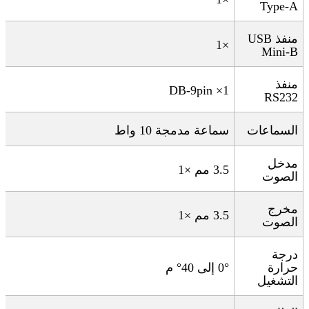
Type-A
منفذ
USB
×1
Mini-B
منفذ
DB-9pin ×1
RS232
السماعات
سماعة مدمجة 10 واط
مدخل
3.5
مم ×1
الصوت
مخرج
3.5
مم ×1
الصوت
درجة
حرارة
0°
إلى 40° م
التشغيل