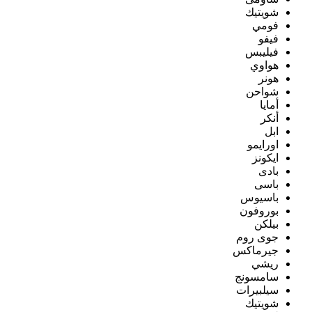
شويتيك
فومي
فيفو
فيليبس
هواوي
هونر
شواحن
أمايا
أنكر
ابل
اورايمو
ايكونز
بادى
باسى
باسيوس
بوروفون
بيلكن
جوى روم
جيرماكس
ريشي
سامسونج
سيلبيرات
شويتيك