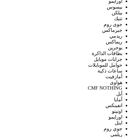
اورايمو
بيسوس
بيلكن
تتيك
جوى روم
جيرماكس
ريدمي
ريماكس
يوجرين
بطاقات الذاكرة
جرابات موبايل
حوامل للموبايلات
ساعات ذكية
أمازفيت
هواوى
CMF NOTHING
أبل
أمايا
انفينكس
اوتيتو
اورايمو
ايتل
جوي روم
ريلمى