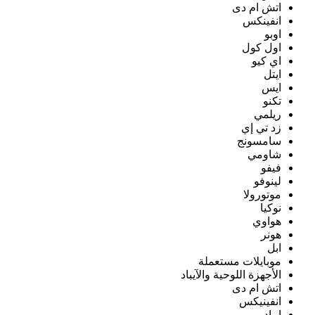
اتش ام دى
انفينكس
اوبو
اول كول
اي كيو
ايتل
ايس
تكنو
ريلمي
زد تي إي
سامسونج
شاومي
فيفو
لينوفو
موتورولا
نوكيا
هواوي
هونر
ابل
موبايلات مستعملة
الأجهزة اللوحية والآيباد
اتش ام دى
انفينيكس
ايباد