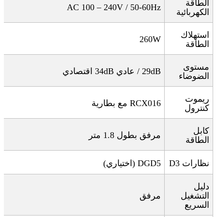
الطاقة
AC 100 – 240V / 50-60Hz
الكهربائية
استهلاك
260W
الطاقة
مستوى
29dB
/
عادي
34dB
اقتصادي
الضوضاء
ريموت
RCX016
مع بطارية
كنترول
كابل
مرفق بطول 1.8 متر
الطاقة
نظارات 3
D
DGD5 (
اختياري
)
دليل
التشغيل
مرفق
السريع