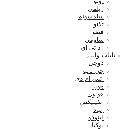
اوبو
ريلمي
سامسونج
تكنو
فيفو
شاومي
زد تي إي
تابلت وايباد
دوجى
جي تاب
اتش ام دى
هونر
هواوي
انفينيكس
ايباد
لينوفو
نوكيا