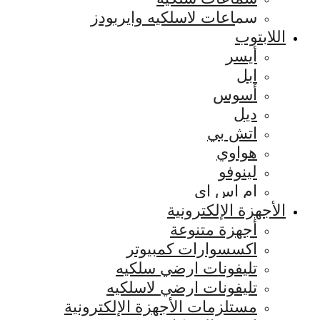
سماعات لاسلكيه وايربودز
اللابتوب
أيسر
ابل
أسوس
ديل
اتش بي
هواوي
لينوفو
ام اس اي
الأجهزة الإلكترونية
أجهزة متنوعة
اكسسوارات كمبيوتر
تليفونات ارضي سلكيه
تليفونات ارضي لاسلكيه
مستلزمات الأجهزة الإلكترونية