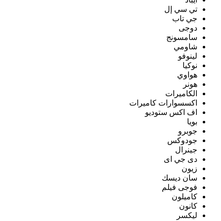
تي سي إل
جي تاب
دوجى
سامسونج
شاومي
لينوفو
نوكيا
هواوي
هونر
الكاميرات
اكسسوارات كاميرات
اف اكس ستوديو
بويا
جوبرو
جودوكس
جينرال
دى جي اى
زيون
سان ديسك
فوجى فيلم
كاميلون
كانون
ليكسر