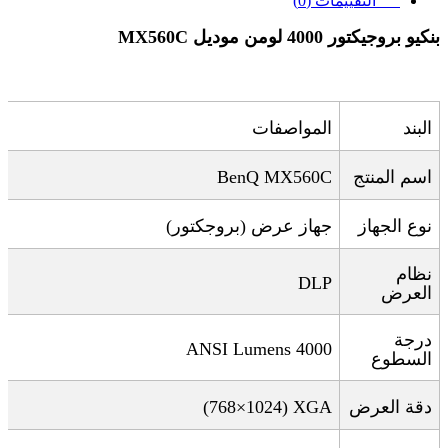
التقييمات (0)
بنكيو بروجيكتور 4000 لومن موديل
MX560C
البند
المواصفات
اسم المنتج
BenQ MX560C
نوع الجهاز
جهاز عرض (بروجكتور)
نظام
DLP
العرض
درجة
4000 ANSI Lumens
السطوع
دقة العرض
XGA
(1024×768
)