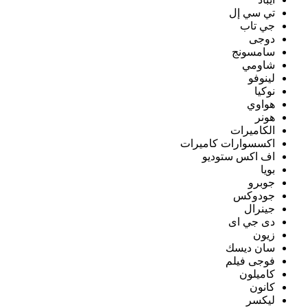
تي سي إل
جي تاب
دوجى
سامسونج
شاومي
لينوفو
نوكيا
هواوي
هونر
الكاميرات
اكسسوارات كاميرات
اف اكس ستوديو
بويا
جوبرو
جودوكس
جينرال
دى جي اى
زيون
سان ديسك
فوجى فيلم
كاميلون
كانون
ليكسر