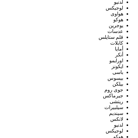
لدنيو
لوجيكس
هواوى
هوكو
يوجرين
عدسات
قلم ستايلس
كابلات
أمايا
أنكر
اورايمو
ايكونز
باسى
بيسوس
بيلكن
جوى روم
جيرماكس
ريتشى
سيلبيرات
سينديم
لانكس
لدنيو
لوجيكس
هوكو