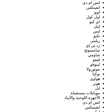
اتش ام دى
انفينكس
اوبو
اول كول
اي كيو
ايتل
ايس
تكنو
ريلمي
زد تي إي
سامسونج
شاومي
فيفو
لينوفو
موتورولا
نوكيا
هواوي
هونر
ابل
موبايلات مستعملة
الأجهزة اللوحية والآيباد
اتش ام دى
انفينيكس
ايباد