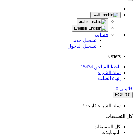
اللغة
arabic
English
حسابي
تسجيل جديد
تسجيل الدخول
Offers
الخط الساخن 15474
سلة الشراء
إنهاء الطلب
قائمتى
0
0 EGP
0
سلة الشراء فارغة !
كل التصنيفات
كل التصنيفات
الموبايلات