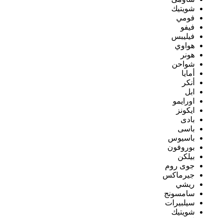
شويتيك
فومي
فيفو
فيليبس
هواوي
هونر
شواحن
أمايا
أنكر
ابل
اورايمو
ايكونز
بادى
باسى
باسيوس
بوروفون
بيلكن
جوى روم
جيرماكس
ريشي
سامسونج
سيلبيرات
شويتيك