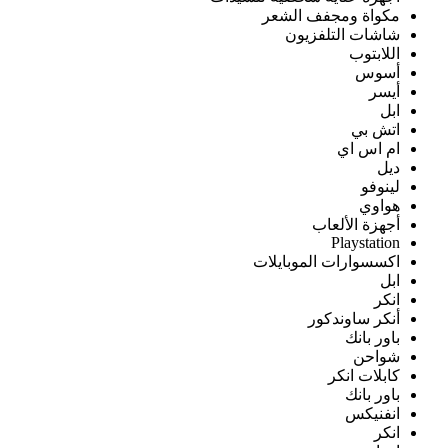
مكواة ومجفف الشعر
شاشات التلفزيون
اللابتوب
أسوس
أيسر
ابل
اتش بي
ام اس اي
ديل
لينوفو
هواوي
أجهزة الألعاب
Playstation
اكسسوارات الموبايلات
ابل
انكر
أنكر ساوندكور
باور بانك
شواحن
كابلات انكر
باور بانك
انفنيكس
انكر