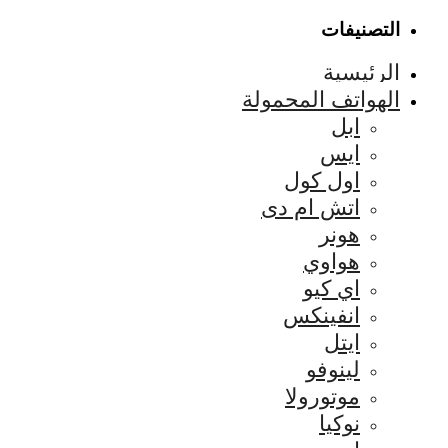
التصنيفات
الرئيسية
الهواتف المحمولة
ابل
ايس
اول كول
اتش ام دى
هونر
هواوي
اي كيو
انفينكس
ايتل
لينوفو
موتورولا
نوكيا