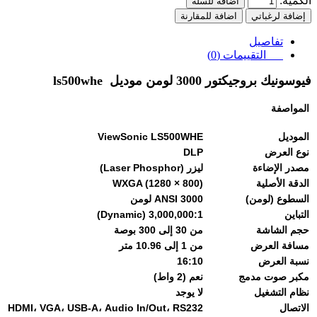
الكمية:
اضافة للسلة
إضافة لرغباتي
اضافة للمقارنة
تفاصيل
التقييمات (0)
فيوسونيك
بروجيكتور 3000 لومن موديل
ls500whe
المواصفة
الموديل
ViewSonic LS500WHE
نوع العرض
DLP
مصدر الإضاءة
ليزر (Laser Phosphor)
الدقة الأصلية
WXGA (1280 × 800)
السطوع (لومن)
3000 ANSI لومن
التباين
3,000,000:1 (Dynamic)
حجم الشاشة
من 30 إلى 300 بوصة
مسافة العرض
من 1 إلى 10.96 متر
نسبة العرض
16:10
مكبر صوت مدمج
نعم (2 واط)
نظام التشغيل
لا يوجد
الاتصال
HDMI، VGA، USB-A، Audio In/Out، RS232