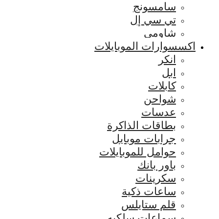
سامسونج
تي سي إل
شاومي
اكسسوارات الموبايلات
انكر
ابل
كابلات
شواحن
عدسات
بطاقات الذاكرة
جرابات موبايل
حوامل للموبايلات
باور بانك
سكرينات
ساعات ذكية
قلم ستايلس
سماعات سلكيه