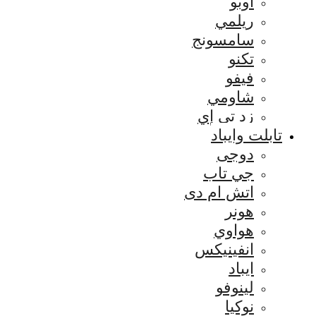
اوبو
ريلمي
سامسونج
تكنو
فيفو
شاومي
زد تي إي
تابلت وايباد
دوجى
جي تاب
اتش ام دى
هونر
هواوي
انفينيكس
ايباد
لينوفو
نوكيا