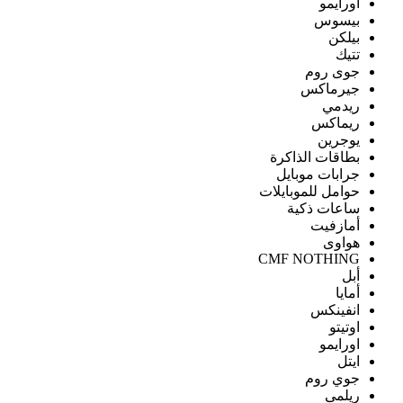
اورايمو
بيسوس
بيلكن
تتيك
جوى روم
جيرماكس
ريدمي
ريماكس
يوجرين
بطاقات الذاكرة
جرابات موبايل
حوامل للموبايلات
ساعات ذكية
أمازفيت
هواوى
CMF NOTHING
أبل
أمايا
انفينكس
اوتيتو
اورايمو
ايتل
جوي روم
ريلمى