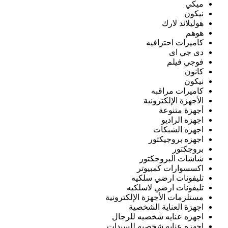
ميكي
نيكون
هوليلاند لارك
هوهم
كاميرات احترافيه
دى جي اى
فوجي فيلم
كانون
نيكون
كاميرات مراقبه
الأجهزة الإلكترونية
أجهزة متنوعة
اجهزه الراديو
اجهزه الشبكات
اجهزه بروجيكتور
بروجكتور
شاشات البروجكتور
اكسسوارات كمبيوتر
تليفونات ارضي سلكيه
تليفونات ارضي لاسلكيه
مستلزمات الأجهزة الإلكترونية
اجهزة العناية الشخصية
اجهزه عنايه شخصيه للرجال
اجهزه عنايه شخصيه للسيدات