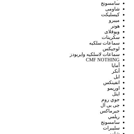
سامسونج
شاومى
كيسليكت
ميبرو
هونر
ويوفلاى
سكرينات
سماعات سلكيه
لوجيكس
سماعات لاسلكيه وايربودز
CMF NOTHING
أمايا
أنكر
ابل
انفينكس
اوريمو
ايتل
جوي روم
جى بى ال
جيرماكس
ريلمي
سامسونج
سليبرات
شاومى