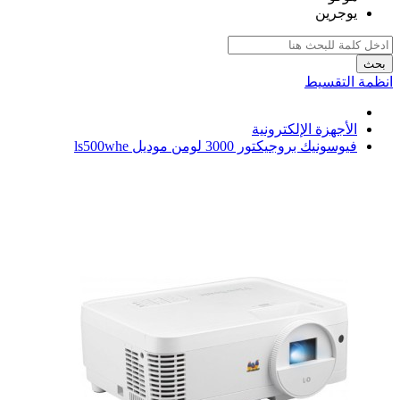
يوجرين
بحث
انظمة التقسيط
الأجهزة الإلكترونية
فيوسونيك بروجيكتور 3000 لومن موديل ls500whe