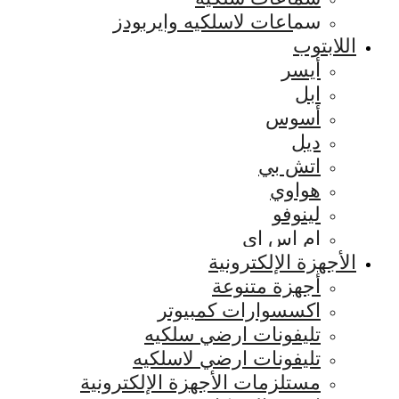
سماعات لاسلكيه وايربودز
اللابتوب
أيسر
ابل
أسوس
ديل
اتش بي
هواوي
لينوفو
ام اس اي
الأجهزة الإلكترونية
أجهزة متنوعة
اكسسوارات كمبيوتر
تليفونات ارضي سلكيه
تليفونات ارضي لاسلكيه
مستلزمات الأجهزة الإلكترونية