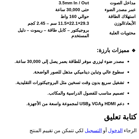
مداخل الصوت
3.5mm In / Out
عمر مصدر الضوء
حتى 30,000 ساعة
استهلاك الطاقة
حوالي 160 واط
الأبعاد/الوزن
29.3×22.1×11.5 سم – 2.45 كجم
بروجيكتور – كابل طاقة – ريموت – دليل
محتويات العلبة
المستخدم
🔹
مميزات بارزة:
مصدر ضوء ليزري موفر للطاقة بعمر يصل إلى 30,000 ساعة.
سطوع عالي وتباين ديناميكي مذهل للصور الواضحة.
تشغيل سريع بدون وقت تسخين مثل البروجيكتورات التقليدية.
تصميم مناسب للفصول الدراسية والمكاتب.
دعم HDMI وVGA وUSB لمجموعة واسعة من الأجهزة.
كتابة تعليق
الرجاء
الدخول
أو
التسجيل
لكي تتمكن من تقييم المنتج