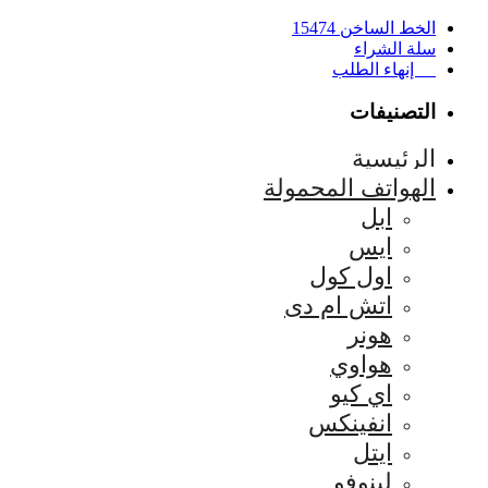
الخط الساخن 15474
سلة الشراء
إنهاء الطلب
التصنيفات
الرئيسية
الهواتف المحمولة
ابل
ايس
اول كول
اتش ام دى
هونر
هواوي
اي كيو
انفينكس
ايتل
لينوفو