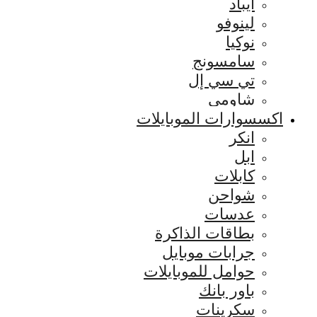
ايباد
لينوفو
نوكيا
سامسونج
تي سي إل
شاومي
اكسسوارات الموبايلات
انكر
ابل
كابلات
شواحن
عدسات
بطاقات الذاكرة
جرابات موبايل
حوامل للموبايلات
باور بانك
سكرينات