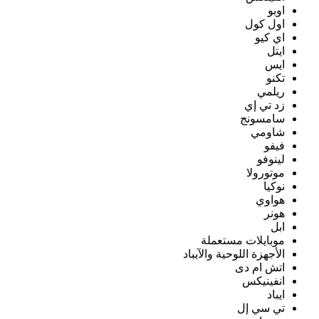
اوبو
اول كول
اي كيو
ايتل
ايس
تكنو
ريلمي
زد تي إي
سامسونج
شاومي
فيفو
لينوفو
موتورولا
نوكيا
هواوي
هونر
ابل
موبايلات مستعملة
الأجهزة اللوحية والآيباد
اتش ام دى
انفينيكس
ايباد
تي سي إل