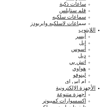
ساعات ذكية
قلم ستايلس
سماعات سلكيه
سماعات لاسلكيه وايربودز
اللابتوب
أيسر
ابل
أسوس
ديل
اتش بي
هواوي
لينوفو
ام اس اي
الأجهزة الإلكترونية
أجهزة متنوعة
اكسسوارات كمبيوتر