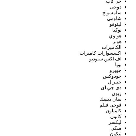
جي تاب
دوجى
سامسونج
شاومي
لينوفو
نوكيا
هواوي
هونر
الكاميرات
اكسسوارات كاميرات
اف اكس ستوديو
بويا
جوبرو
جودوكس
جينرال
دى جي اى
زيون
سان ديسك
فوجى فيلم
كاميلون
كانون
ليكسر
ميكي
نيكون