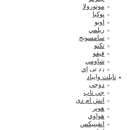
موتورولا
نوكيا
اوبو
ريلمي
سامسونج
تكنو
فيفو
شاومي
زد تي إي
تابلت وايباد
دوجى
جي تاب
اتش ام دى
هونر
هواوي
انفينيكس