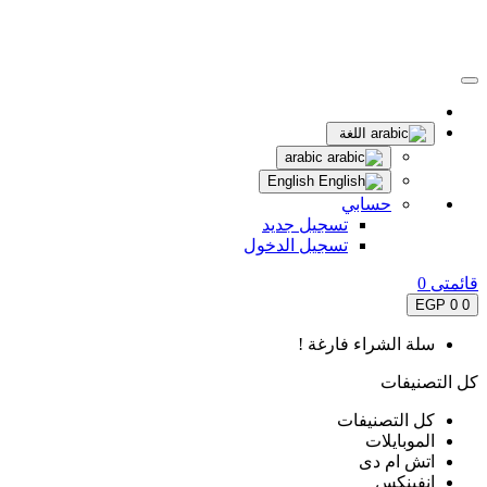
اللغة
arabic
English
حسابي
تسجيل جديد
تسجيل الدخول
قائمتى
0
0 EGP
0
سلة الشراء فارغة !
كل التصنيفات
كل التصنيفات
الموبايلات
اتش ام دى
انفينكس