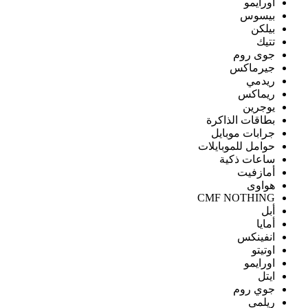
اورايمو
بيسوس
بيلكن
تتيك
جوى روم
جيرماكس
ريدمي
ريماكس
يوجرين
بطاقات الذاكرة
جرابات موبايل
حوامل للموبايلات
ساعات ذكية
أمازفيت
هواوى
CMF NOTHING
أبل
أمايا
انفينكس
اوتيتو
اورايمو
ايتل
جوي روم
ريلمى