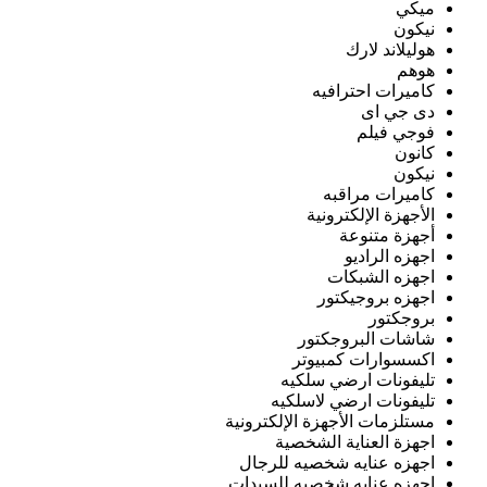
ميكي
نيكون
هوليلاند لارك
هوهم
كاميرات احترافيه
دى جي اى
فوجي فيلم
كانون
نيكون
كاميرات مراقبه
الأجهزة الإلكترونية
أجهزة متنوعة
اجهزه الراديو
اجهزه الشبكات
اجهزه بروجيكتور
بروجكتور
شاشات البروجكتور
اكسسوارات كمبيوتر
تليفونات ارضي سلكيه
تليفونات ارضي لاسلكيه
مستلزمات الأجهزة الإلكترونية
اجهزة العناية الشخصية
اجهزه عنايه شخصيه للرجال
اجهزه عنايه شخصيه للسيدات