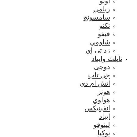
اوبو
ريلمي
سامسونج
تكنو
فيفو
شاومي
زد تي إي
تابلت وايباد
دوجى
جي تاب
اتش ام دى
هونر
هواوي
انفينيكس
ايباد
لينوفو
نوكيا