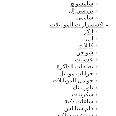
سامسونج
تي سي إل
شاومي
اكسسوارات الموبايلات
انكر
ابل
كابلات
شواحن
عدسات
بطاقات الذاكرة
جرابات موبايل
حوامل للموبايلات
باور بانك
سكرينات
ساعات ذكية
قلم ستايلس
سماعات سلكيه