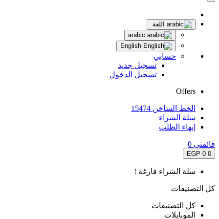
اللغة
arabic
English
حسابي
تسجيل جديد
تسجيل الدخول
Offers
الخط الساخن 15474
سلة الشراء
إنهاء الطلب
قائمتى
0
0 EGP
0
سلة الشراء فارغة !
كل التصنيفات
كل التصنيفات
الموبايلات