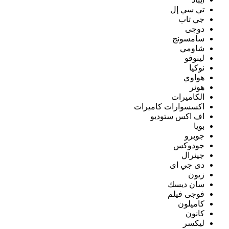
تي سي إل
جي تاب
دوجى
سامسونج
شاومي
لينوفو
نوكيا
هواوي
هونر
الكاميرات
اكسسوارات كاميرات
اف اكس ستوديو
بويا
جوبرو
جودوكس
جينرال
دى جي اى
زيون
سان ديسك
فوجى فيلم
كاميلون
كانون
ليكسر