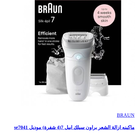
BRAUN
ماكينه ازالة الشعر براون سيلك ابيل 7(4 شفرة) موديل se7041