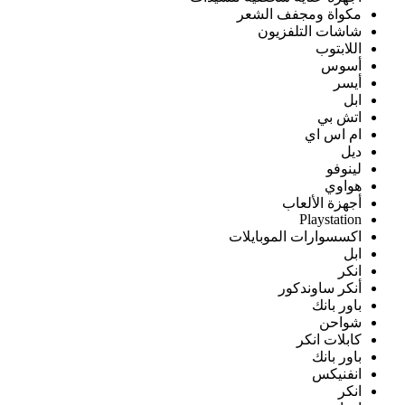
مكواة ومجفف الشعر
شاشات التلفزيون
اللابتوب
أسوس
أيسر
ابل
اتش بي
ام اس اي
ديل
لينوفو
هواوي
أجهزة الألعاب
Playstation
اكسسوارات الموبايلات
ابل
انكر
أنكر ساوندكور
باور بانك
شواحن
كابلات انكر
باور بانك
انفنيكس
انكر