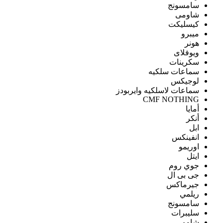
سامسونج
شاومى
كيسليكت
ميبرو
هونر
ويوفلاى
سكرينات
سماعات سلكيه
لوجيكس
سماعات لاسلكيه وايربودز
CMF NOTHING
أمايا
أنكر
ابل
انفينكس
اوريمو
ايتل
جوي روم
جى بى ال
جيرماكس
ريلمي
سامسونج
سليبرات
شاومى