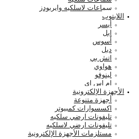
سماعات لاسلكيه وايربودز
اللابتوب
أيسر
ابل
أسوس
ديل
اتش بي
هواوي
لينوفو
ام اس اي
الأجهزة الإلكترونية
أجهزة متنوعة
اكسسوارات كمبيوتر
تليفونات ارضي سلكيه
تليفونات ارضي لاسلكيه
مستلزمات الأجهزة الإلكترونية