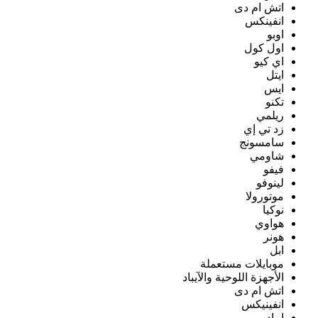
اتش ام دى
انفينكس
اوبو
اول كول
اي كيو
ايتل
ايس
تكنو
ريلمي
زد تي إي
سامسونج
شاومي
فيفو
لينوفو
موتورولا
نوكيا
هواوي
هونر
ابل
موبايلات مستعملة
الأجهزة اللوحية والآيباد
اتش ام دى
انفينيكس
ايباد