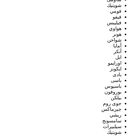
شويتيك
فومي
فيفو
فيليبس
هواوي
هونر
شواحن
أمايا
أنكر
ابل
اورايمو
ايكونز
بادى
باسى
باسيوس
بوروفون
بيلكن
جوى روم
جيرماكس
ريشي
سامسونج
سيلبيرات
شويتيك