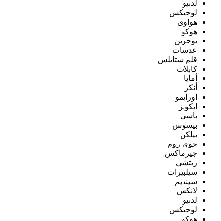
لدنيو
لوجيكس
هواوى
هوكو
يوجرين
عدسات
قلم ستايلس
كابلات
أمايا
أنكر
اورايمو
ايكونز
باسى
بيسوس
بيلكن
جوى روم
جيرماكس
ريتشى
سيلبيرات
سينديم
لانكس
لدنيو
لوجيكس
هوكو