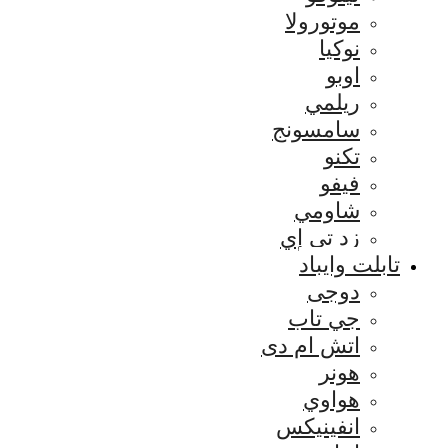
موتورولا
نوكيا
اوبو
ريلمي
سامسونج
تكنو
فيفو
شاومي
زد تي إي
تابلت وايباد
دوجى
جي تاب
اتش ام دى
هونر
هواوي
انفينيكس