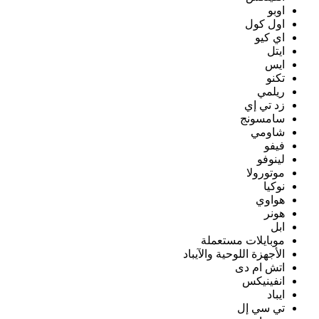
اوبو
اول كول
اي كيو
ايتل
ايس
تكنو
ريلمي
زد تي إي
سامسونج
شاومي
فيفو
لينوفو
موتورولا
نوكيا
هواوي
هونر
ابل
موبايلات مستعملة
الأجهزة اللوحية والآيباد
اتش ام دى
انفينيكس
ايباد
تي سي إل