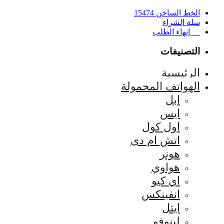
الخط الساخن 15474
سلة الشراء
إنهاء الطلب
التصنيفات
الرئيسية
الهواتف المحمولة
ابل
ايس
اول كول
اتش ام دى
هونر
هواوي
اي كيو
انفينكس
ايتل
لينوفو