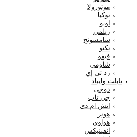
موتورولا
نوكيا
اوبو
ريلمي
سامسونج
تكنو
فيفو
شاومي
زد تي إي
تابلت وايباد
دوجى
جي تاب
اتش ام دى
هونر
هواوي
انفينيكس