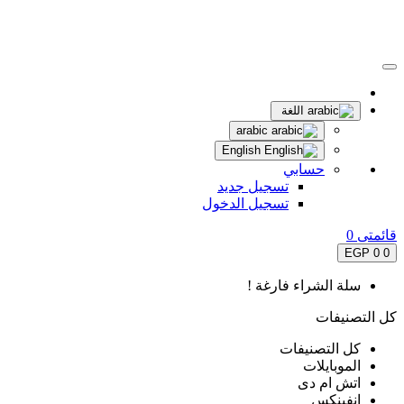
اللغة
arabic
English
حسابي
تسجيل جديد
تسجيل الدخول
قائمتى
0
0 EGP
0
سلة الشراء فارغة !
كل التصنيفات
كل التصنيفات
الموبايلات
اتش ام دى
انفينكس