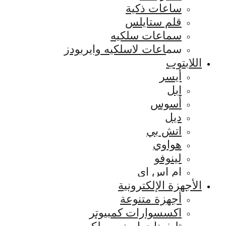
ساعات ذكية
قلم ستايلس
سماعات سلكيه
سماعات لاسلكيه وايربودز
اللابتوب
أيسر
ابل
أسوس
ديل
اتش بي
هواوي
لينوفو
ام اس اي
الأجهزة الإلكترونية
أجهزة متنوعة
اكسسوارات كمبيوتر