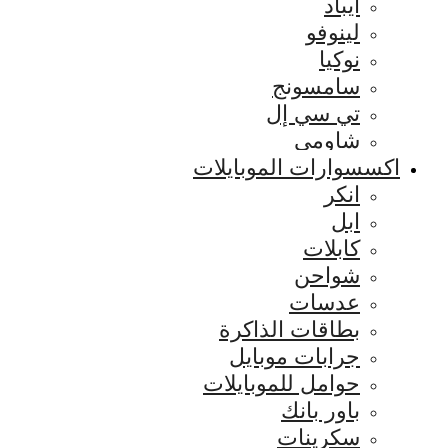
ايباد
لينوفو
نوكيا
سامسونج
تي سي إل
شاومي
اكسسوارات الموبايلات
انكر
ابل
كابلات
شواحن
عدسات
بطاقات الذاكرة
جرابات موبايل
حوامل للموبايلات
باور بانك
سكرينات