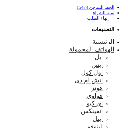
الخط الساخن 15474
سلة الشراء
إنهاء الطلب
التصنيفات
الرئيسية
الهواتف المحمولة
ابل
ايس
اول كول
اتش ام دى
هونر
هواوي
اي كيو
انفينكس
ايتل
لينوفو