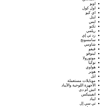
اوبو
اول كول
اي كيو
ايتل
ايس
تكنو
ريلمي
زد تي إي
سامسونج
شاومي
فيفو
لينوفو
موتورولا
نوكيا
هواوي
هونر
ابل
موبايلات مستعملة
الأجهزة اللوحية والآيباد
اتش ام دى
انفينيكس
ايباد
تي سي إل