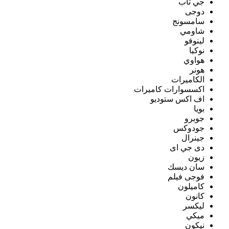
جي تاب
دوجى
سامسونج
شاومي
لينوفو
نوكيا
هواوي
هونر
الكاميرات
اكسسوارات كاميرات
اف اكس ستوديو
بويا
جوبرو
جودوكس
جينرال
دى جي اى
زيون
سان ديسك
فوجى فيلم
كاميلون
كانون
ليكسر
ميكي
نيكون