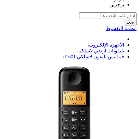
يوجرين
بحث
انظمة التقسيط
الأجهزة الإلكترونية
تليفونات ارضي لاسلكيه
فيبليبس تليفون لاسلكي d1601