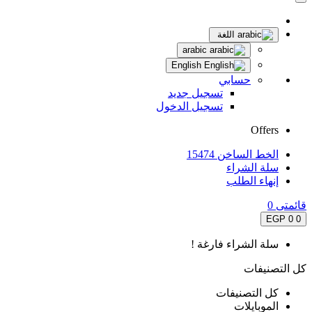
اللغة
arabic
English
حسابي
تسجيل جديد
تسجيل الدخول
Offers
الخط الساخن 15474
سلة الشراء
إنهاء الطلب
قائمتى
0
0 EGP
0
سلة الشراء فارغة !
كل التصنيفات
كل التصنيفات
الموبايلات