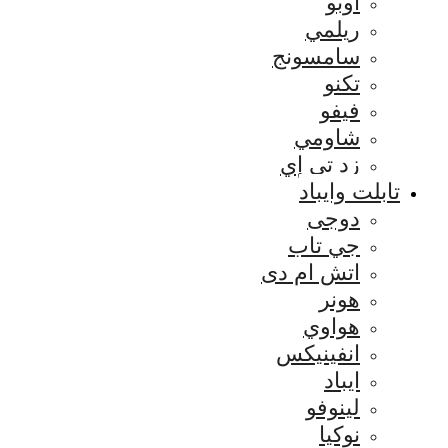
اوبو
ريلمي
سامسونج
تكنو
فيفو
شاومي
زد تي إي
تابلت وايباد
دوجى
جي تاب
اتش ام دى
هونر
هواوي
انفينيكس
ايباد
لينوفو
نوكيا