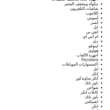
مكواة ومجفف الشعر
شاشات التلفزيون
اللابتوب
أسوس
أيسر
ابل
اتش بي
ام اس اي
ديل
لينوفو
هواوي
أجهزة الألعاب
Playstation
اكسسوارات الموبايلات
ابل
انكر
أنكر ساوندكور
باور بانك
شواحن
كابلات انكر
باور بانك
انفنيكس
انكر