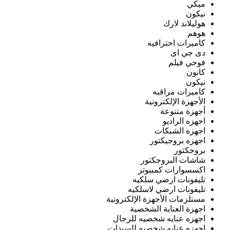
ميكي
نيكون
هوليلاند لارك
هوهم
كاميرات احترافيه
دى جي اى
فوجي فيلم
كانون
نيكون
كاميرات مراقبه
الأجهزة الإلكترونية
أجهزة متنوعة
اجهزه الراديو
اجهزه الشبكات
اجهزه بروجيكتور
بروجكتور
شاشات البروجكتور
اكسسوارات كمبيوتر
تليفونات ارضي سلكيه
تليفونات ارضي لاسلكيه
مستلزمات الأجهزة الإلكترونية
اجهزة العناية الشخصية
اجهزه عنايه شخصيه للرجال
اجهزه عنايه شخصيه للسيدات