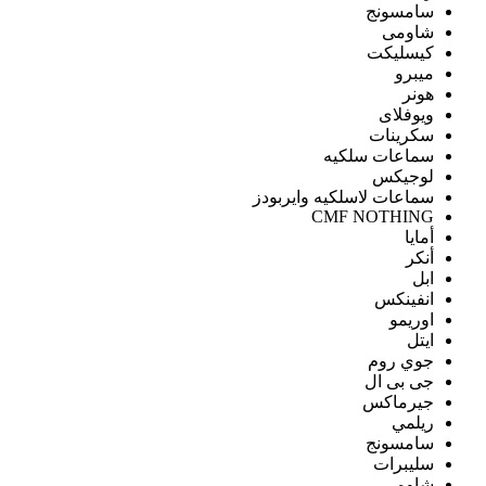
سامسونج
شاومى
كيسليكت
ميبرو
هونر
ويوفلاى
سكرينات
سماعات سلكيه
لوجيكس
سماعات لاسلكيه وايربودز
CMF NOTHING
أمايا
أنكر
ابل
انفينكس
اوريمو
ايتل
جوي روم
جى بى ال
جيرماكس
ريلمي
سامسونج
سليبرات
شاومى