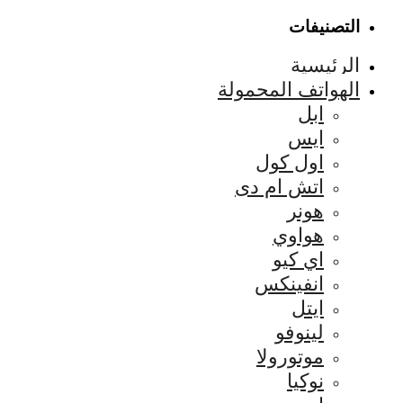
التصنيفات
الرئيسية
الهواتف المحمولة
ابل
ايس
اول كول
اتش ام دى
هونر
هواوي
اي كيو
انفينكس
ايتل
لينوفو
موتورولا
نوكيا