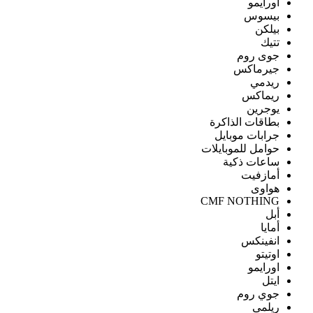
اورايمو
بيسوس
بيلكن
تتيك
جوى روم
جيرماكس
ريدمي
ريماكس
يوجرين
بطاقات الذاكرة
جرابات موبايل
حوامل للموبايلات
ساعات ذكية
أمازفيت
هواوى
CMF NOTHING
أبل
أمايا
انفينكس
اوتيتو
اورايمو
ايتل
جوي روم
ريلمى