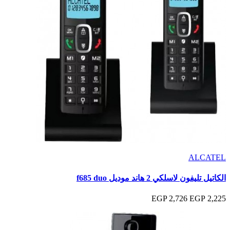
ALCATEL
الكاتيل تليفون لاسلكي 2 هاند موديل f685 duo
2,726 EGP
2,225 EGP