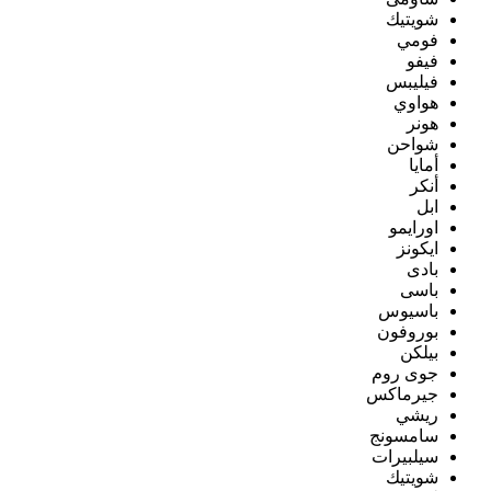
شويتيك
فومي
فيفو
فيليبس
هواوي
هونر
شواحن
أمايا
أنكر
ابل
اورايمو
ايكونز
بادى
باسى
باسيوس
بوروفون
بيلكن
جوى روم
جيرماكس
ريشي
سامسونج
سيلبيرات
شويتيك