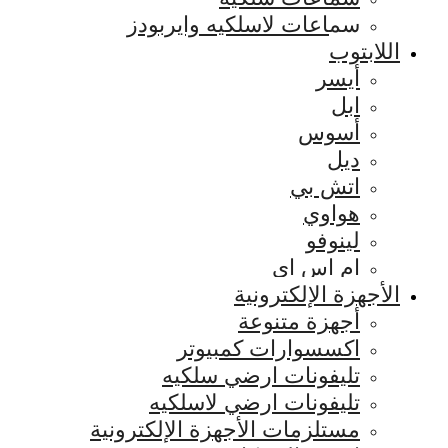
سماعات لاسلكيه وايربودز
اللابتوب
أيسر
ابل
أسوس
ديل
اتش بي
هواوي
لينوفو
ام اس اي
الأجهزة الإلكترونية
أجهزة متنوعة
اكسسوارات كمبيوتر
تليفونات ارضي سلكيه
تليفونات ارضي لاسلكيه
مستلزمات الأجهزة الإلكترونية