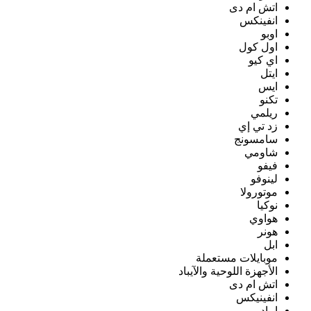
اتش ام دى
انفينكس
اوبو
اول كول
اي كيو
ايتل
ايس
تكنو
ريلمي
زد تي إي
سامسونج
شاومي
فيفو
لينوفو
موتورولا
نوكيا
هواوي
هونر
ابل
موبايلات مستعملة
الأجهزة اللوحية والآيباد
اتش ام دى
انفينيكس
ايباد