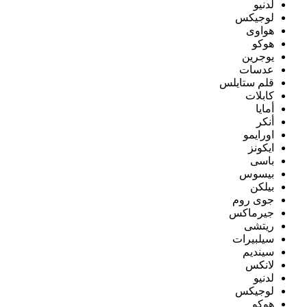
لدنيو
لوجيكس
هواوى
هوكو
يوجرين
عدسات
قلم ستايلس
كابلات
أمايا
أنكر
اورايمو
ايكونز
باسى
بيسوس
بيلكن
جوى روم
جيرماكس
ريتشى
سيلبيرات
سينديم
لانكس
لدنيو
لوجيكس
هوكو