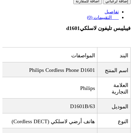
إضافة لرغباتي
اضافة للمقارنة
تفاصيل
التقييمات (0)
فيبليبس تليفون لاسلكي
d1601
البند
المواصفات
Philips Cordless Phone D1601
اسم المنتج
العلامة
Philips
التجارية
D1601B/63
الموديل
النوع
هاتف أرضي لاسلكي
(Cordless DECT)