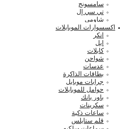
سامسونج
تي سي إل
شاومي
اكسسوارات الموبايلات
انكر
ابل
كابلات
شواحن
عدسات
بطاقات الذاكرة
جرابات موبايل
حوامل للموبايلات
باور بانك
سكرينات
ساعات ذكية
قلم ستايلس
سماعات سلكيه