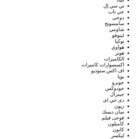
تي سي إل
جي تاب
دوجى
سامسونج
شاومي
لينوفو
نوكيا
هواوي
هونر
الكاميرات
اكسسوارات كاميرات
اف اكس ستوديو
بويا
جوبرو
جودوكس
جينرال
دى جي اى
زيون
سان ديسك
فوجى فيلم
كاميلون
كانون
ليكسر