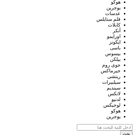
هوكو
يوجرين
عدسات
قلم ستايلس
كابلات
أنكر
اورايمو
ايكونز
باسى
بيسوس
بيلكن
جوى روم
جيرماكس
ريتشى
سيلبيرات
سينديم
لانكس
لدنيو
لوجيكس
هوكو
يوجرين
بحث