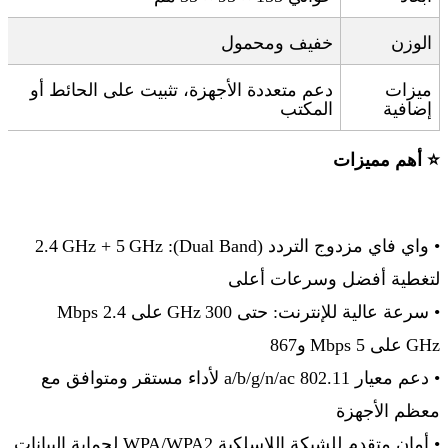
الوزن
خفيف ومحمول
ميزات
دعم متعددة الأجهزة، تثبيت على الحائط أو
إضافية
المكتب
⭐
أهم مميزات
•
واي فاي مزدوج التردد
(Dual Band): 2.4
GHz
GHz + 5
لتغطية أفضل وسرعات أعلى
•
سرعة عالية للإنترنت
:
حتى 300
GHz
على 2.4
Mbps
GHz
على 5
Mbps
و867
•
دعم معيار 802.11
a/b/g/n/ac
لأداء مستقر ومتوافق مع
معظم الأجهزة
•
أمان متقدم للشبكة اللاسلكية
WPA/WPA2
لحماية البيانات