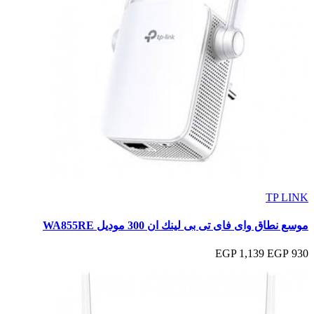
TP LINK
موسع نطاق واى فاى تى بى لينك ان 300 موديل WA855RE
1,139 EGP
930 EGP