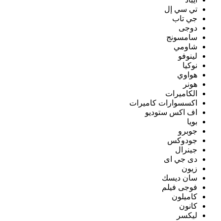
تي سي إل
جي تاب
دوجى
سامسونج
شاومي
لينوفو
نوكيا
هواوي
هونر
الكاميرات
اكسسوارات كاميرات
اف اكس ستوديو
بويا
جوبرو
جودوكس
جينرال
دى جي اى
زيون
سان ديسك
فوجى فيلم
كاميلون
كانون
ليكسر