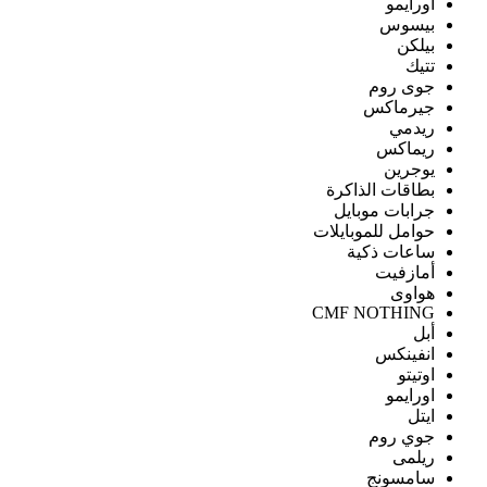
اورايمو
بيسوس
بيلكن
تتيك
جوى روم
جيرماكس
ريدمي
ريماكس
يوجرين
بطاقات الذاكرة
جرابات موبايل
حوامل للموبايلات
ساعات ذكية
أمازفيت
هواوى
CMF NOTHING
أبل
انفينكس
اوتيتو
اورايمو
ايتل
جوي روم
ريلمى
سامسونج