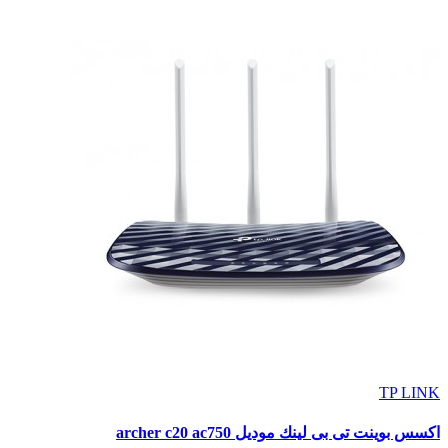
TP LINK
اكسس بوينت تى بى لينك موديل archer c20 ac750