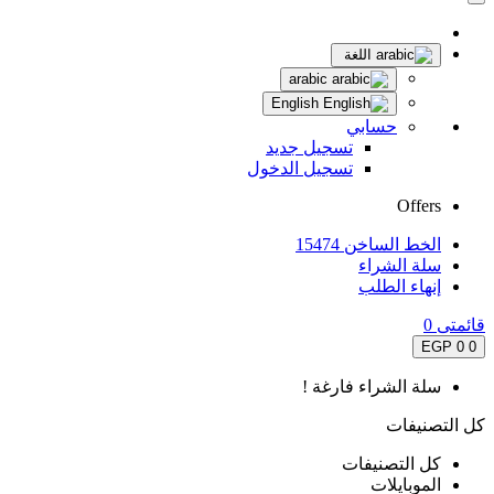
اللغة
arabic
English
حسابي
تسجيل جديد
تسجيل الدخول
Offers
الخط الساخن 15474
سلة الشراء
إنهاء الطلب
قائمتى
0
0 EGP
0
سلة الشراء فارغة !
كل التصنيفات
كل التصنيفات
الموبايلات