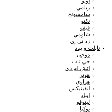
اوبو
ريلمي
سامسونج
تكنو
فيفو
شاومي
زد تي إي
تابلت وايباد
دوجى
جي تاب
اتش ام دى
هونر
هواوي
انفينيكس
ايباد
لينوفو
نوكيا