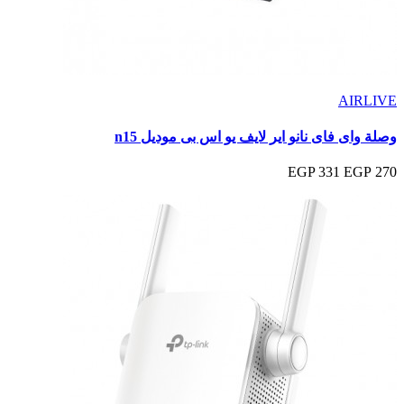
AIRLIVE
وصلة واى فاى نانو اير لايف يو اس بى موديل n15
331 EGP
270 EGP