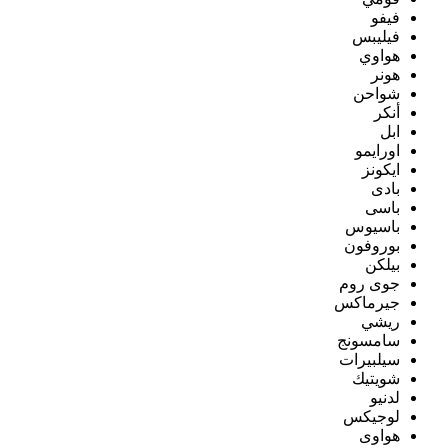
فيفو
فيليبس
هواوي
هونر
شواحن
أنكر
ابل
اورايمو
ايكونز
بادى
باسى
باسيوس
بوروفون
بيلكن
جوى روم
جيرماكس
ريشي
سامسونج
سيلبيرات
شويتيك
لدنيو
لوجيكس
هواوى