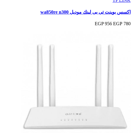
TP LINK
اكسس بوينت تى بى لينك موديل wa850re n300
956 EGP
780 EGP