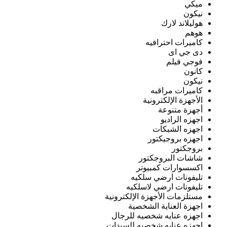
ميكي
نيكون
هوليلاند لارك
هوهم
كاميرات احترافيه
دى جي اى
فوجي فيلم
كانون
نيكون
كاميرات مراقبه
الأجهزة الإلكترونية
أجهزة متنوعة
اجهزه الراديو
اجهزه الشبكات
اجهزه بروجيكتور
بروجكتور
شاشات البروجكتور
اكسسوارات كمبيوتر
تليفونات ارضي سلكيه
تليفونات ارضي لاسلكيه
مستلزمات الأجهزة الإلكترونية
اجهزة العناية الشخصية
اجهزه عنايه شخصيه للرجال
اجهزه عنايه شخصيه للسيدات