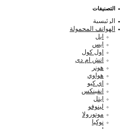
التصنيفات
الرئيسية
الهواتف المحمولة
ابل
ايس
اول كول
اتش ام دى
هونر
هواوي
اي كيو
انفينكس
ايتل
لينوفو
موتورولا
نوكيا