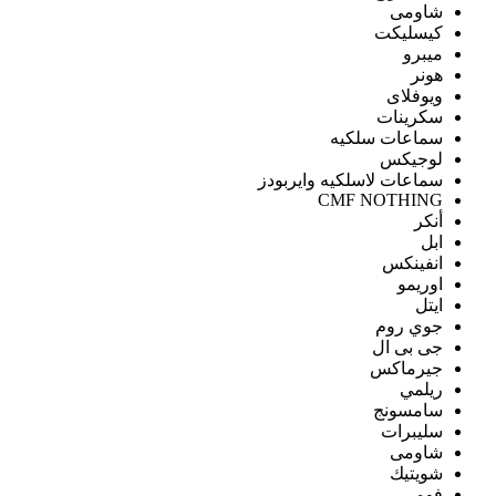
شاومى
كيسليكت
ميبرو
هونر
ويوفلاى
سكرينات
سماعات سلكيه
لوجيكس
سماعات لاسلكيه وايربودز
CMF NOTHING
أنكر
ابل
انفينكس
اوريمو
ايتل
جوي روم
جى بى ال
جيرماكس
ريلمي
سامسونج
سليبرات
شاومى
شويتيك
فومي