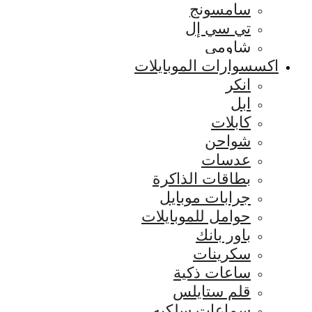
سامسونج
تي سي إل
شاومي
اكسسوارات الموبايلات
انكر
ابل
كابلات
شواحن
عدسات
بطاقات الذاكرة
جرابات موبايل
حوامل للموبايلات
باور بانك
سكرينات
ساعات ذكية
قلم ستايلس
سماعات سلكيه