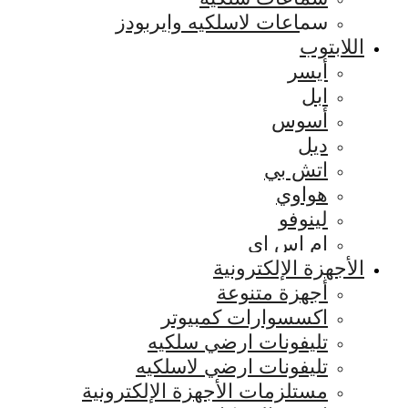
سماعات لاسلكيه وايربودز
اللابتوب
أيسر
ابل
أسوس
ديل
اتش بي
هواوي
لينوفو
ام اس اي
الأجهزة الإلكترونية
أجهزة متنوعة
اكسسوارات كمبيوتر
تليفونات ارضي سلكيه
تليفونات ارضي لاسلكيه
مستلزمات الأجهزة الإلكترونية