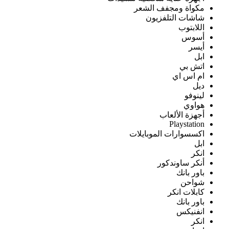
مكواة ومجفف الشعر
شاشات التلفزيون
اللابتوب
أسوس
أيسر
ابل
اتش بي
ام اس اي
ديل
لينوفو
هواوي
أجهزة الألعاب
Playstation
اكسسوارات الموبايلات
ابل
انكر
أنكر ساوندكور
باور بانك
شواحن
كابلات انكر
باور بانك
انفنيكس
انكر