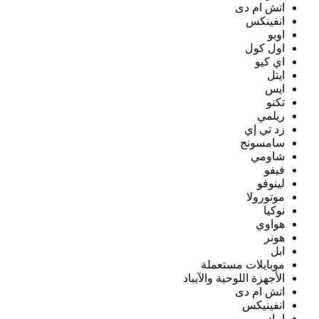
اتش ام دى
انفينكس
اوبو
اول كول
اي كيو
ايتل
ايس
تكنو
ريلمي
زد تي إي
سامسونج
شاومي
فيفو
لينوفو
موتورولا
نوكيا
هواوي
هونر
ابل
موبايلات مستعملة
الأجهزة اللوحية والآيباد
اتش ام دى
انفينيكس
ايباد