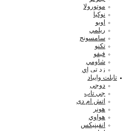
موتورولا
نوكيا
اوبو
ريلمي
سامسونج
تكنو
فيفو
شاومي
زد تي إي
تابلت وايباد
دوجى
جي تاب
اتش ام دى
هونر
هواوي
انفينيكس