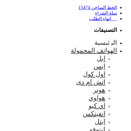
الخط الساخن 15474
سلة الشراء
إنهاء الطلب
التصنيفات
الرئيسية
الهواتف المحمولة
ابل
ايس
اول كول
اتش ام دى
هونر
هواوي
اي كيو
انفينكس
ايتل
لينوفو