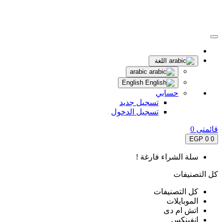
اللغة
arabic
English
حسابي
تسجيل جديد
تسجيل الدخول
قائمتى
0
0 EGP
0
سلة الشراء فارغة !
كل التصنيفات
كل التصنيفات
الموبايلات
اتش ام دى
انفينكس