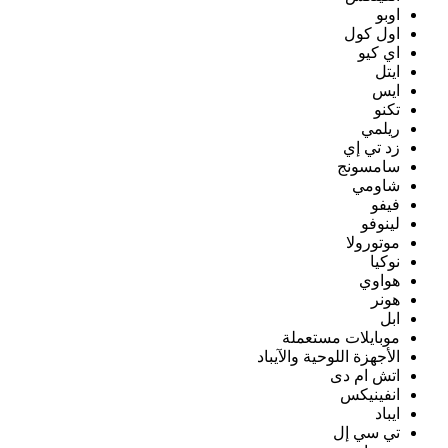
اوبو
اول كول
اي كيو
ايتل
ايس
تكنو
ريلمي
زد تي إي
سامسونج
شاومي
فيفو
لينوفو
موتورولا
نوكيا
هواوي
هونر
ابل
موبايلات مستعملة
الأجهزة اللوحية والآيباد
اتش ام دى
انفينيكس
ايباد
تي سي إل