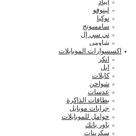
ايباد
لينوفو
نوكيا
سامسونج
تي سي إل
شاومي
اكسسوارات الموبايلات
انكر
ابل
كابلات
شواحن
عدسات
بطاقات الذاكرة
جرابات موبايل
حوامل للموبايلات
باور بانك
سكرينات