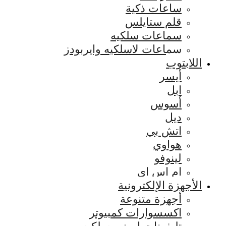
ساعات ذكية
قلم ستايلس
سماعات سلكيه
سماعات لاسلكيه وايربودز
اللابتوب
أيسر
ابل
أسوس
ديل
اتش بي
هواوي
لينوفو
ام اس اي
الأجهزة الإلكترونية
أجهزة متنوعة
اكسسوارات كمبيوتر