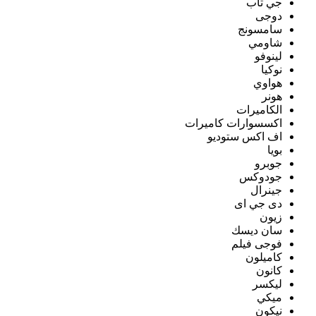
جي تاب
دوجى
سامسونج
شاومي
لينوفو
نوكيا
هواوي
هونر
الكاميرات
اكسسوارات كاميرات
اف اكس ستوديو
بويا
جوبرو
جودوكس
جينرال
دى جي اى
زيون
سان ديسك
فوجى فيلم
كاميلون
كانون
ليكسر
ميكي
نيكون