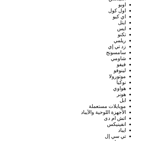
اوبو
اول كول
اي كيو
ايتل
ايس
تكنو
ريلمي
زد تي إي
سامسونج
شاومي
فيفو
لينوفو
موتورولا
نوكيا
هواوي
هونر
ابل
موبايلات مستعملة
الأجهزة اللوحية والآيباد
اتش ام دى
انفينيكس
ايباد
تي سي إل