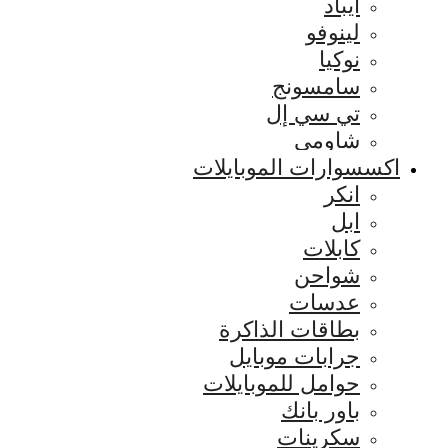
ايباد
لينوفو
نوكيا
سامسونج
تي سي إل
شاومي
اكسسوارات الموبايلات
انكر
ابل
كابلات
شواحن
عدسات
بطاقات الذاكرة
جرابات موبايل
حوامل للموبايلات
باور بانك
سكرينات