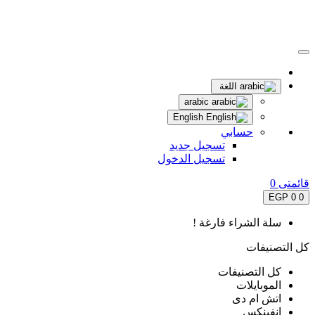
اللغة
arabic
English
حسابي
تسجيل جديد
تسجيل الدخول
قائمتى
0
0 EGP
0
سلة الشراء فارغة !
كل التصنيفات
كل التصنيفات
الموبايلات
اتش ام دى
انفينكس