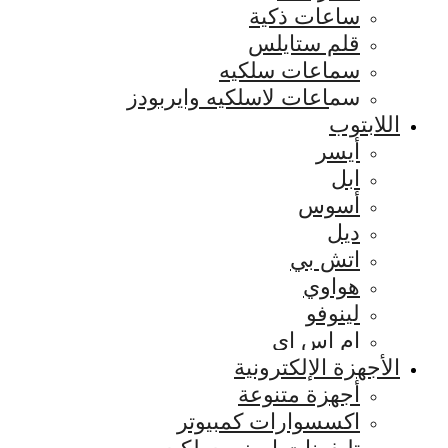
ساعات ذكية
قلم ستايلس
سماعات سلكيه
سماعات لاسلكيه وايربودز
اللابتوب
أيسر
ابل
أسوس
ديل
اتش بي
هواوي
لينوفو
ام اس اي
الأجهزة الإلكترونية
أجهزة متنوعة
اكسسوارات كمبيوتر