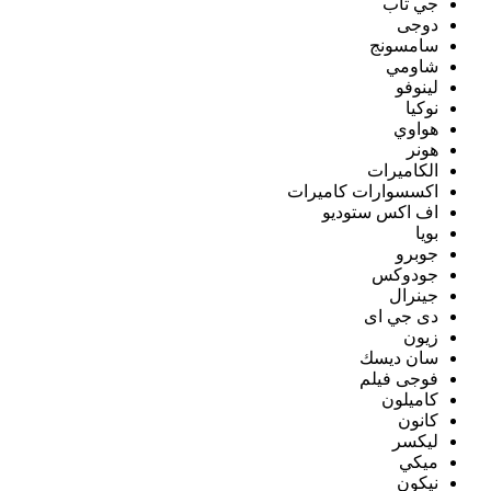
جي تاب
دوجى
سامسونج
شاومي
لينوفو
نوكيا
هواوي
هونر
الكاميرات
اكسسوارات كاميرات
اف اكس ستوديو
بويا
جوبرو
جودوكس
جينرال
دى جي اى
زيون
سان ديسك
فوجى فيلم
كاميلون
كانون
ليكسر
ميكي
نيكون