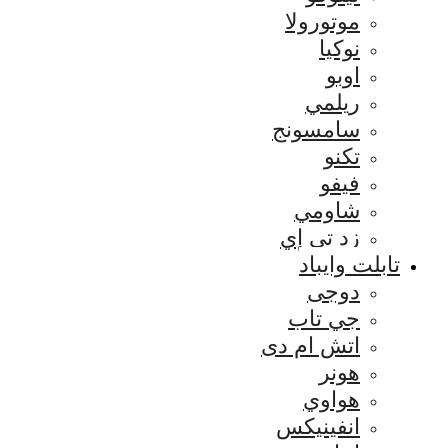
موتورولا
نوكيا
اوبو
ريلمي
سامسونج
تكنو
فيفو
شاومي
زد تي إي
تابلت وايباد
دوجى
جي تاب
اتش ام دى
هونر
هواوي
انفينيكس