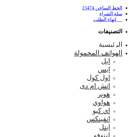
الخط الساخن 15474
سلة الشراء
إنهاء الطلب
التصنيفات
الرئيسية
الهواتف المحمولة
ابل
ايس
اول كول
اتش ام دى
هونر
هواوي
اي كيو
انفينكس
ايتل
لينوفو