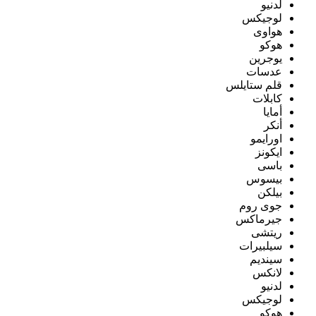
لدنيو
لوجيكس
هواوى
هوكو
يوجرين
عدسات
قلم ستايلس
كابلات
أمايا
أنكر
اورايمو
ايكونز
باسى
بيسوس
بيلكن
جوى روم
جيرماكس
ريتشى
سيلبيرات
سينديم
لانكس
لدنيو
لوجيكس
هوكو