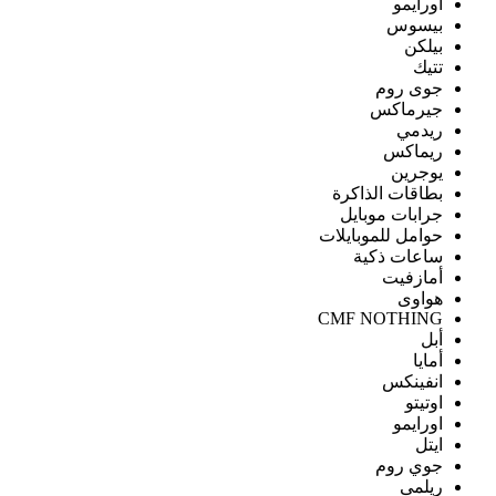
اورايمو
بيسوس
بيلكن
تتيك
جوى روم
جيرماكس
ريدمي
ريماكس
يوجرين
بطاقات الذاكرة
جرابات موبايل
حوامل للموبايلات
ساعات ذكية
أمازفيت
هواوى
CMF NOTHING
أبل
أمايا
انفينكس
اوتيتو
اورايمو
ايتل
جوي روم
ريلمى