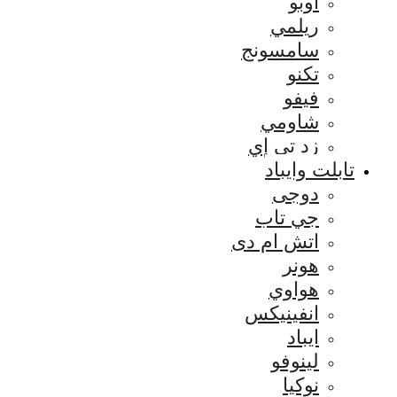
اوبو
ريلمي
سامسونج
تكنو
فيفو
شاومي
زد تي إي
تابلت وايباد
دوجى
جي تاب
اتش ام دى
هونر
هواوي
انفينيكس
ايباد
لينوفو
نوكيا