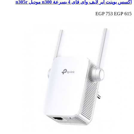
اكسس بوينت اير لايف واى فاى 4 بسرعة n300 موديل n305r
753 EGP
615 EGP