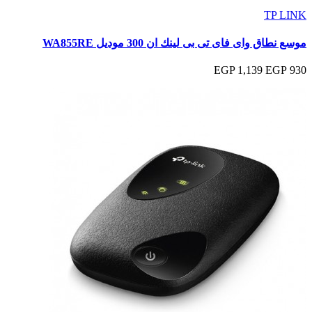
TP LINK
موسع نطاق واى فاى تى بى لينك ان 300 موديل WA855RE
1,139 EGP
930 EGP