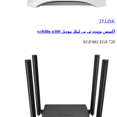
TP LINK
اكسس بوينت تى بى لينك موديل wr840n n300
882 EGP
720 EGP