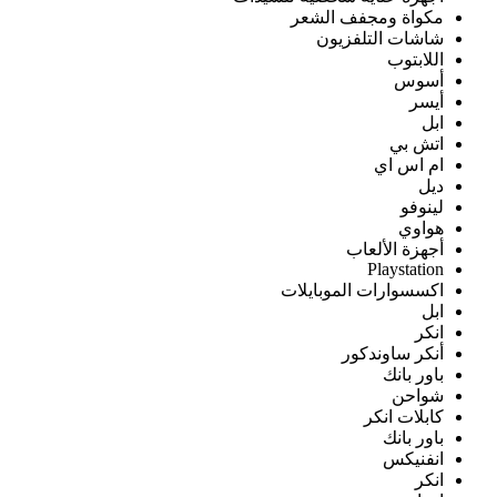
مكواة ومجفف الشعر
شاشات التلفزيون
اللابتوب
أسوس
أيسر
ابل
اتش بي
ام اس اي
ديل
لينوفو
هواوي
أجهزة الألعاب
Playstation
اكسسوارات الموبايلات
ابل
انكر
أنكر ساوندكور
باور بانك
شواحن
كابلات انكر
باور بانك
انفنيكس
انكر