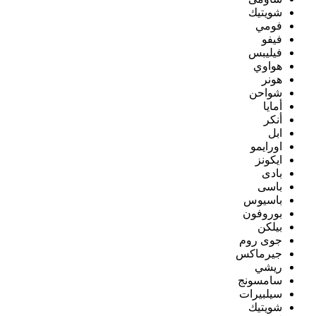
شويتيك
فومي
فيفو
فيليبس
هواوي
هونر
شواحن
أمايا
أنكر
ابل
اورايمو
ايكونز
بادى
باسى
باسيوس
بوروفون
بيلكن
جوى روم
جيرماكس
ريشي
سامسونج
سيلبيرات
شويتيك