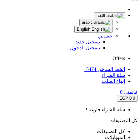
اللغة
arabic
English
حسابي
تسجيل جديد
تسجيل الدخول
Offers
الخط الساخن 15474
سلة الشراء
إنهاء الطلب
قائمتى
0
0 EGP
0
سلة الشراء فارغة !
كل التصنيفات
كل التصنيفات
الموبايلات