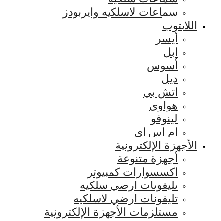
سماعات لاسلكيه وايربودز
اللابتوب
أيسر
ابل
أسوس
ديل
اتش بي
هواوي
لينوفو
ام اس اي
الأجهزة الإلكترونية
أجهزة متنوعة
اكسسوارات كمبيوتر
تليفونات ارضي سلكيه
تليفونات ارضي لاسلكيه
مستلزمات الأجهزة الإلكترونية