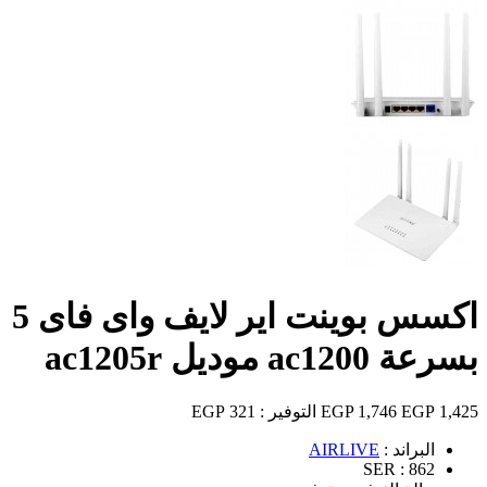
اكسس بوينت اير لايف واى فاى 5
بسرعة ac1200 موديل ac1205r
1,425 EGP
1,746 EGP
التوفير :
321 EGP
البراند :
AIRLIVE
SER :
862