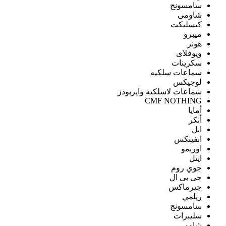
سامسونج
شاومى
كيسليكت
ميبرو
هونر
ويوفلاى
سكرينات
سماعات سلكيه
لوجيكس
سماعات لاسلكيه وايربودز
CMF NOTHING
أمايا
أنكر
ابل
انفينكس
اوريمو
ايتل
جوي روم
جى بى ال
جيرماكس
ريلمي
سامسونج
سليبرات
شاومى