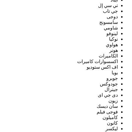
تي سي إل
جي تاب
دوجى
سامسونج
شاومي
لينوفو
نوكيا
هواوي
هونر
الكاميرات
اكسسوارات كاميرات
اف اكس ستوديو
بويا
جوبرو
جودوكس
جينرال
دى جي اى
زيون
سان ديسك
فوجى فيلم
كاميلون
كانون
ليكسر