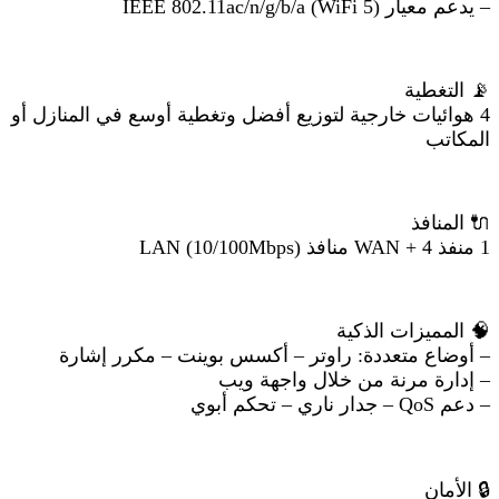
– يدعم معيار IEEE 802.11ac/n/g/b/a (WiFi 5)
📡
التغطية
4 هوائيات خارجية لتوزيع أفضل وتغطية أوسع في المنازل أو
المكاتب
🔌
المنافذ
1 منفذ WAN + 4 منافذ LAN (10/100Mbps)
🧠
المميزات الذكية
– أوضاع متعددة: راوتر – أكسس بوينت – مكرر إشارة
– إدارة مرنة من خلال واجهة ويب
– دعم QoS – جدار ناري – تحكم أبوي
🔒
الأمان