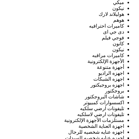
ميكي
نيكون
هوليلاند لارك
هوهم
كاميرات احترافيه
دى جي اى
فوجي فيلم
كانون
نيكون
كاميرات مراقبه
الأجهزة الإلكترونية
أجهزة متنوعة
اجهزه الراديو
اجهزه الشبكات
اجهزه بروجيكتور
بروجكتور
شاشات البروجكتور
اكسسوارات كمبيوتر
تليفونات ارضي سلكيه
تليفونات ارضي لاسلكيه
مستلزمات الأجهزة الإلكترونية
اجهزة العناية الشخصية
اجهزه عنايه شخصيه للرجال
اجهزه عنايه شخصيه للسيدات