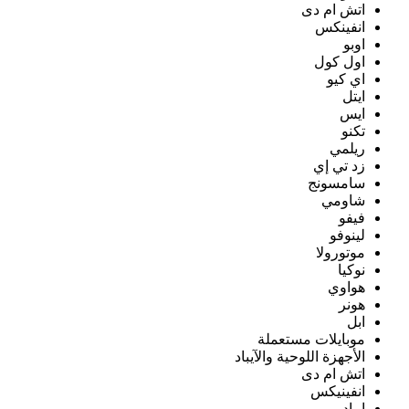
اتش ام دى
انفينكس
اوبو
اول كول
اي كيو
ايتل
ايس
تكنو
ريلمي
زد تي إي
سامسونج
شاومي
فيفو
لينوفو
موتورولا
نوكيا
هواوي
هونر
ابل
موبايلات مستعملة
الأجهزة اللوحية والآيباد
اتش ام دى
انفينيكس
ايباد