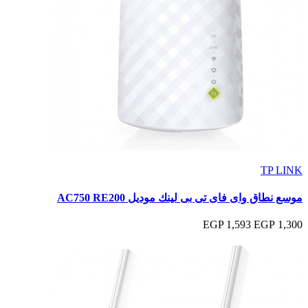
TP LINK
موسع نطاق واى فاى تى بى لينك موديل AC750 RE200
1,593 EGP
1,300 EGP