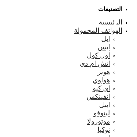
التصنيفات
الرئيسية
الهواتف المحمولة
ابل
ايس
اول كول
اتش ام دى
هونر
هواوي
اي كيو
انفينكس
ايتل
لينوفو
موتورولا
نوكيا