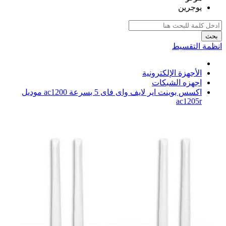
يوجرين
بحث
انظمة التقسيط
الأجهزة الإلكترونية
اجهزه الشبكات
اكسس بوينت اير لايف واى فاى 5 بسرعة ac1200 موديل
ac1205r