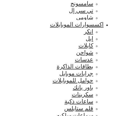
سامسونج
تي سي إل
شاومي
اكسسوارات الموبايلات
انكر
ابل
كابلات
شواحن
عدسات
بطاقات الذاكرة
جرابات موبايل
حوامل للموبايلات
باور بانك
سكرينات
ساعات ذكية
قلم ستايلس
سماعات سلكيه