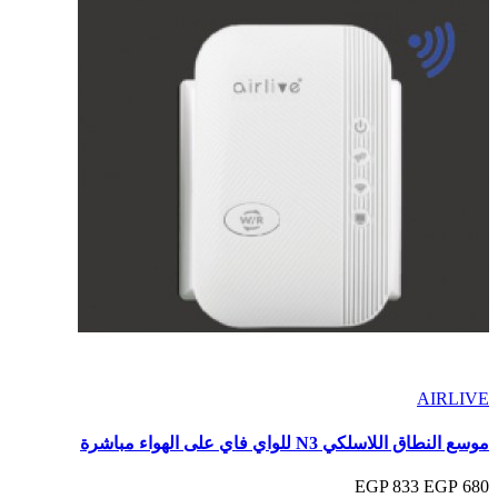
AIRLIVE
موسع النطاق اللاسلكي N3 للواي فاي على الهواء مباشرة
833 EGP
680 EGP