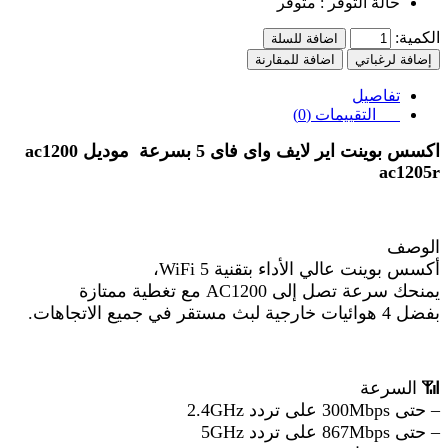
حالة التوفر :
متوفر
الكمية:
اضافة للسلة
إضافة لرغباتي
اضافة للمقارنة
تفاصيل
التقييمات (0)
اكسس بوينت اير لايف واى فاى 5 بسرعة
موديل
ac1200
ac1205r
الوصف
أكسس بوينت عالي الأداء بتقنية WiFi 5،
يمنحك سرعة تصل إلى AC1200 مع تغطية ممتازة
بفضل 4 هوائيات خارجية لبث مستقر في جميع الاتجاهات.
📶
السرعة
– حتى 300Mbps على تردد 2.4GHz
– حتى 867Mbps على تردد 5GHz