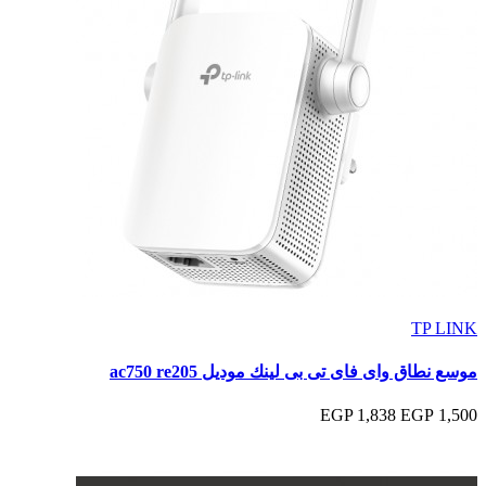
TP LINK
موسع نطاق واى فاى تى بى لينك موديل ac750 re205
1,838 EGP
1,500 EGP