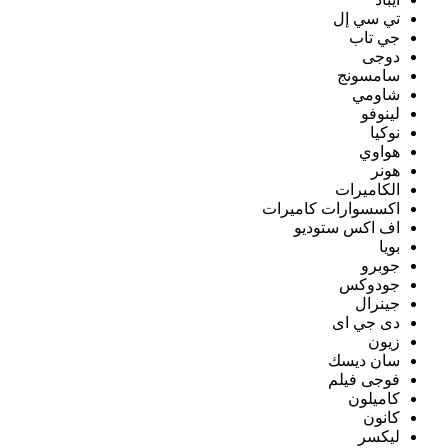
تي سي إل
جي تاب
دوجى
سامسونج
شاومي
لينوفو
نوكيا
هواوي
هونر
الكاميرات
اكسسوارات كاميرات
اف اكس ستوديو
بويا
جوبرو
جودوكس
جينرال
دى جي اى
زيون
سان ديسك
فوجى فيلم
كاميلون
كانون
ليكسر