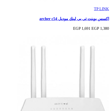
TP LINK
اكسس بوينت تى بى لينك موديل archer c54
1,691 EGP
1,380 EGP