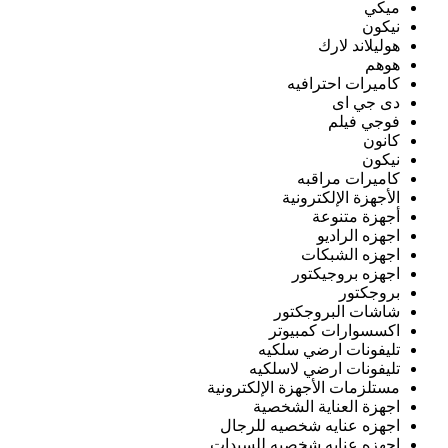
ميكي
نيكون
هوليلاند لارك
هوهم
كاميرات احترافيه
دى جي اى
فوجي فيلم
كانون
نيكون
كاميرات مراقبه
الأجهزة الإلكترونية
أجهزة متنوعة
اجهزه الراديو
اجهزه الشبكات
اجهزه بروجيكتور
بروجكتور
شاشات البروجكتور
اكسسوارات كمبيوتر
تليفونات ارضي سلكيه
تليفونات ارضي لاسلكيه
مستلزمات الأجهزة الإلكترونية
اجهزة العناية الشخصية
اجهزه عنايه شخصيه للرجال
اجهزه عنايه شخصيه للسيدات