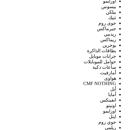
اورايمو
بيسوس
بيلكن
تتيك
جوى روم
جيرماكس
ريدمي
ريماكس
يوجرين
بطاقات الذاكرة
جرابات موبايل
حوامل للموبايلات
ساعات ذكية
أمازفيت
هواوى
CMF NOTHING
أبل
أمايا
انفينكس
اوتيتو
اورايمو
ايتل
جوي روم
ريلمى