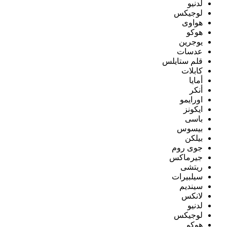
لدنيو
لوجيكس
هواوى
هوكو
يوجرين
عدسات
قلم ستايلس
كابلات
أمايا
أنكر
اورايمو
ايكونز
باسى
بيسوس
بيلكن
جوى روم
جيرماكس
ريتشى
سيلبيرات
سينديم
لانكس
لدنيو
لوجيكس
هوكو