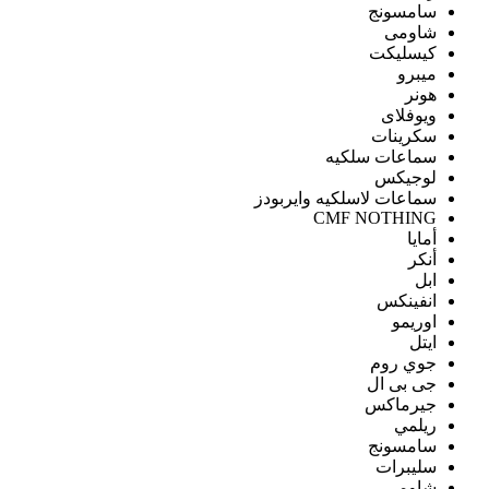
سامسونج
شاومى
كيسليكت
ميبرو
هونر
ويوفلاى
سكرينات
سماعات سلكيه
لوجيكس
سماعات لاسلكيه وايربودز
CMF NOTHING
أمايا
أنكر
ابل
انفينكس
اوريمو
ايتل
جوي روم
جى بى ال
جيرماكس
ريلمي
سامسونج
سليبرات
شاومى