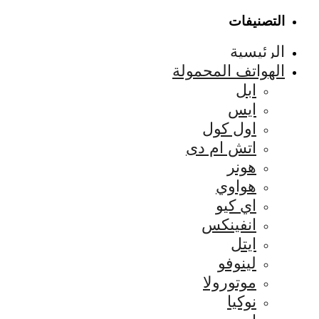
التصنيفات
الرئيسية
الهواتف المحمولة
ابل
ايس
اول كول
اتش ام دى
هونر
هواوي
اي كيو
انفينكس
ايتل
لينوفو
موتورولا
نوكيا