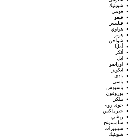
شويتيك
فومي
فيفو
فيليبس
هواوي
هونر
شواحن
أمايا
أنكر
ابل
اورايمو
ايكونز
بادى
باسى
باسيوس
بوروفون
بيلكن
جوى روم
جيرماكس
ريشي
سامسونج
سيلبيرات
شويتيك