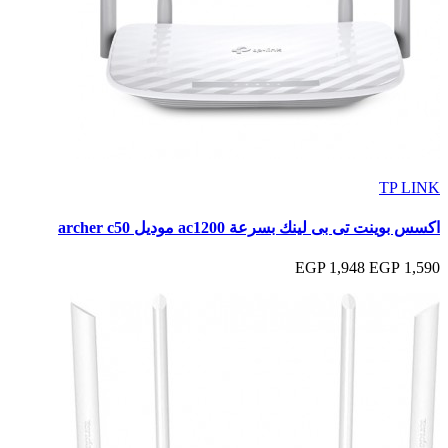
TP LINK
اكسس بوينت تى بى لينك بسرعة ac1200 موديل archer c50
1,948 EGP
1,590 EGP