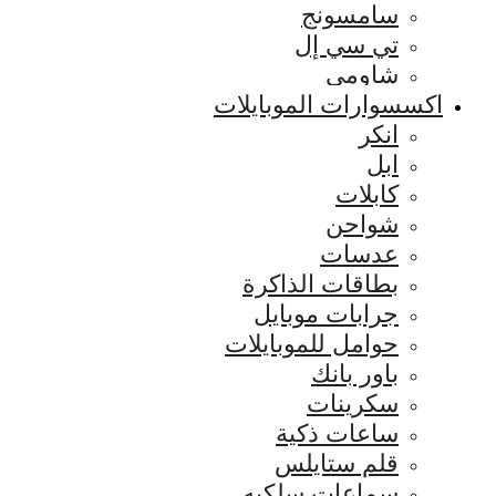
سامسونج
تي سي إل
شاومي
اكسسوارات الموبايلات
انكر
ابل
كابلات
شواحن
عدسات
بطاقات الذاكرة
جرابات موبايل
حوامل للموبايلات
باور بانك
سكرينات
ساعات ذكية
قلم ستايلس
سماعات سلكيه