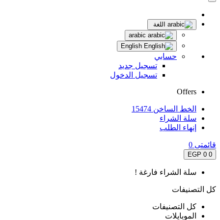
اللغة
arabic
English
حسابي
تسجيل جديد
تسجيل الدخول
Offers
الخط الساخن 15474
سلة الشراء
إنهاء الطلب
قائمتى
0
0 EGP
0
سلة الشراء فارغة !
كل التصنيفات
كل التصنيفات
الموبايلات