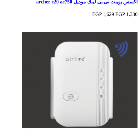
اكسس بوينت تى بى لينك موديل archer c20 ac750
1,629 EGP
1,330 EGP