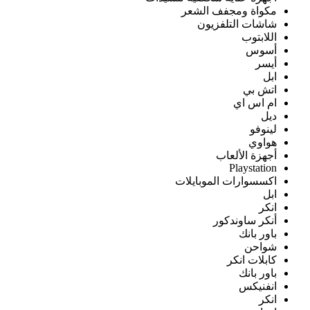
مكواة ومجفف الشعر
شاشات التلفزيون
اللابتوب
أسوس
أيسر
ابل
اتش بي
ام اس اي
ديل
لينوفو
هواوي
أجهزة الألعاب
Playstation
اكسسوارات الموبايلات
ابل
انكر
أنكر ساوندكور
باور بانك
شواحن
كابلات انكر
باور بانك
انفنيكس
انكر