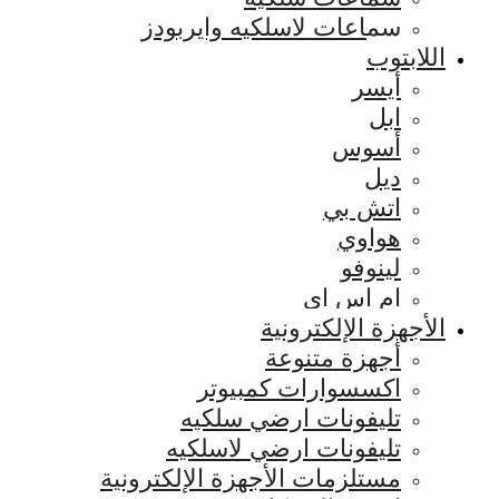
سماعات لاسلكيه وايربودز
اللابتوب
أيسر
ابل
أسوس
ديل
اتش بي
هواوي
لينوفو
ام اس اي
الأجهزة الإلكترونية
أجهزة متنوعة
اكسسوارات كمبيوتر
تليفونات ارضي سلكيه
تليفونات ارضي لاسلكيه
مستلزمات الأجهزة الإلكترونية