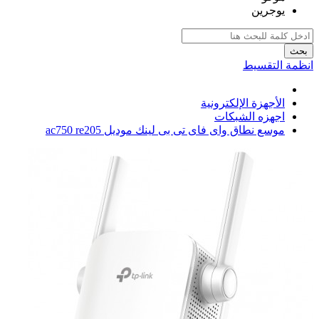
يوجرين
بحث
انظمة التقسيط
الأجهزة الإلكترونية
اجهزه الشبكات
موسع نطاق واى فاى تى بى لينك موديل ac750 re205