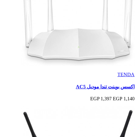
TENDA
اكسس بوينت تندا موديل AC5
1,397 EGP
1,140 EGP