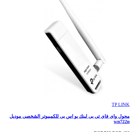
TP LINK
محول واى فاى تى بى لينك يو اس بى للكمبيوتر الشخصى موديل
wn722n