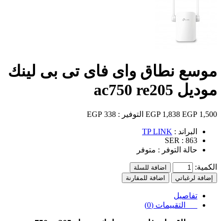
موسع نطاق واى فاى تى بى لينك
موديل ac750 re205
1,500 EGP
1,838 EGP
التوفير :
338 EGP
البراند :
TP LINK
SER :
863
حالة التوفر :
متوفر
الكمية:
اضافة للسلة
إضافة لرغباتي
اضافة للمقارنة
تفاصيل
التقييمات (0)