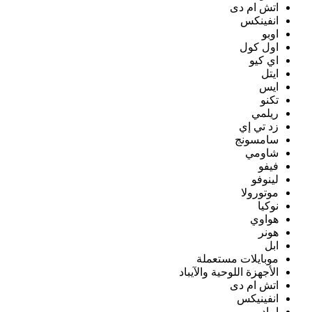
اتش ام دى
انفينكس
اوبو
اول كول
اي كيو
ايتل
ايس
تكنو
ريلمي
زد تي إي
سامسونج
شاومي
فيفو
لينوفو
موتورولا
نوكيا
هواوي
هونر
ابل
موبايلات مستعملة
الأجهزة اللوحية والآيباد
اتش ام دى
انفينيكس
ايباد