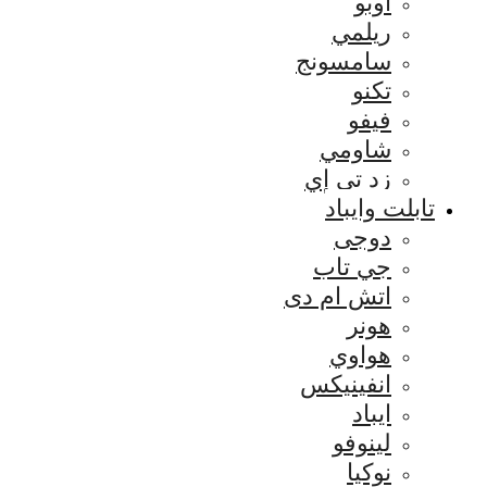
اوبو
ريلمي
سامسونج
تكنو
فيفو
شاومي
زد تي إي
تابلت وايباد
دوجى
جي تاب
اتش ام دى
هونر
هواوي
انفينيكس
ايباد
لينوفو
نوكيا