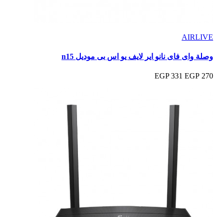
AIRLIVE
وصلة واى فاى نانو اير لايف يو اس بى موديل n15
331 EGP
270 EGP