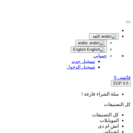
اللغة
arabic
English
حسابي
تسجيل جديد
تسجيل الدخول
قائمتى
0
0 EGP
0
سلة الشراء فارغة !
كل التصنيفات
كل التصنيفات
الموبايلات
اتش ام دى
انفينكس