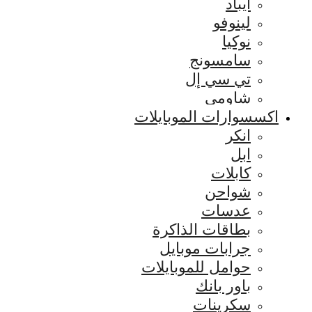
ايباد
لينوفو
نوكيا
سامسونج
تي سي إل
شاومي
اكسسوارات الموبايلات
انكر
ابل
كابلات
شواحن
عدسات
بطاقات الذاكرة
جرابات موبايل
حوامل للموبايلات
باور بانك
سكرينات