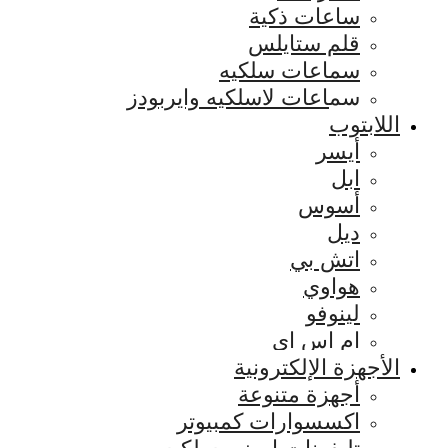
ساعات ذكية
قلم ستايلس
سماعات سلكيه
سماعات لاسلكيه وايربودز
اللابتوب
أيسر
ابل
أسوس
ديل
اتش بي
هواوي
لينوفو
ام اس اي
الأجهزة الإلكترونية
أجهزة متنوعة
اكسسوارات كمبيوتر