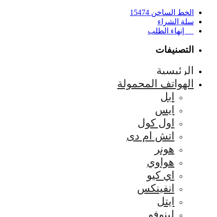
الخط الساخن 15474
سلة الشراء
إنهاء الطلب
التصنيفات
الرئيسية
الهواتف المحمولة
ابل
ايس
اول كول
اتش ام دى
هونر
هواوي
اي كيو
انفينكس
ايتل
لينوفو