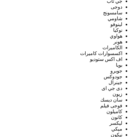
جي تاب
دوجى
سامسونج
شاومي
لينوفو
نوكيا
هواوي
هونر
الكاميرات
اكسسوارات كاميرات
اف اكس ستوديو
بويا
جوبرو
جودوكس
جينرال
دى جي اى
زيون
سان ديسك
فوجى فيلم
كاميلون
كانون
ليكسر
ميكي
نيكون