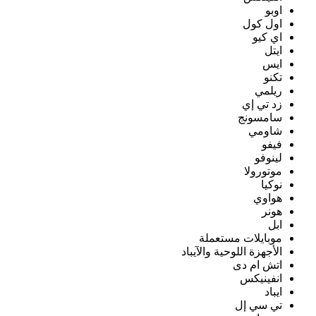
اوبو
اول كول
اي كيو
ايتل
ايس
تكنو
ريلمي
زد تي إي
سامسونج
شاومي
فيفو
لينوفو
موتورولا
نوكيا
هواوي
هونر
ابل
موبايلات مستعملة
الأجهزة اللوحية والآيباد
اتش ام دى
انفينيكس
ايباد
تي سي إل