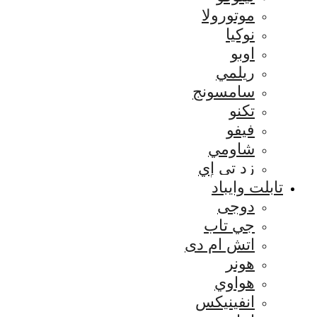
موتورولا
نوكيا
اوبو
ريلمي
سامسونج
تكنو
فيفو
شاومي
زد تي إي
تابلت وايباد
دوجى
جي تاب
اتش ام دى
هونر
هواوي
انفينيكس