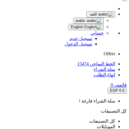
اللغة
arabic
English
حسابي
تسجيل جديد
تسجيل الدخول
Offers
الخط الساخن 15474
سلة الشراء
إنهاء الطلب
قائمتى
0
0 EGP
0
سلة الشراء فارغة !
كل التصنيفات
كل التصنيفات
الموبايلات