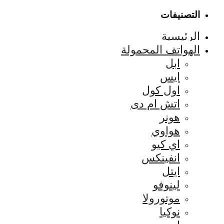
التصنيفات
الرئيسية
الهواتف المحمولة
ابل
ايس
اول كول
اتش ام دى
هونر
هواوي
اي كيو
انفينكس
ايتل
لينوفو
موتورولا
نوكيا