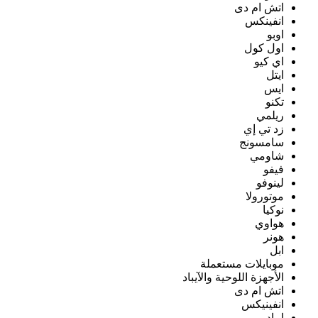
اتش ام دى
انفينكس
اوبو
اول كول
اي كيو
ايتل
ايس
تكنو
ريلمي
زد تي إي
سامسونج
شاومي
فيفو
لينوفو
موتورولا
نوكيا
هواوي
هونر
ابل
موبايلات مستعملة
الأجهزة اللوحية والآيباد
اتش ام دى
انفينيكس
ايباد