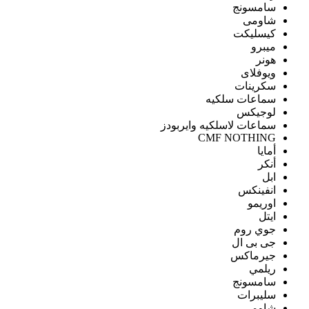
سامسونج
شاومى
كيسليكت
ميبرو
هونر
ويوفلاى
سكرينات
سماعات سلكيه
لوجيكس
سماعات لاسلكيه وايربودز
CMF NOTHING
أمايا
أنكر
ابل
انفينكس
اوريمو
ايتل
جوي روم
جى بى ال
جيرماكس
ريلمي
سامسونج
سليبرات
شاومى