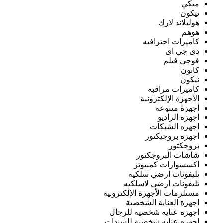
ميكي
نيكون
هوليلاند لارك
هوهم
كاميرات احترافيه
دى جي اى
فوجي فيلم
كانون
نيكون
كاميرات مراقبه
الأجهزة الإلكترونية
أجهزة متنوعة
اجهزه الراديو
اجهزه الشبكات
اجهزه بروجيكتور
بروجكتور
شاشات البروجكتور
اكسسوارات كمبيوتر
تليفونات ارضي سلكيه
تليفونات ارضي لاسلكيه
مستلزمات الأجهزة الإلكترونية
اجهزة العناية الشخصية
اجهزه عنايه شخصيه للرجال
اجهزه عنايه شخصيه للسيدات