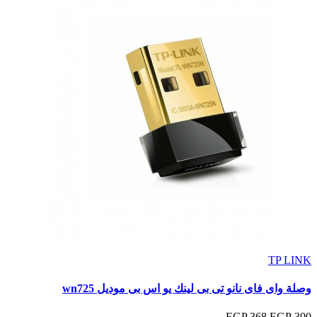
TP LINK
وصلة واى فاى نانو تى بى لينك يو اس بى موديل wn725
368 EGP
300 EGP