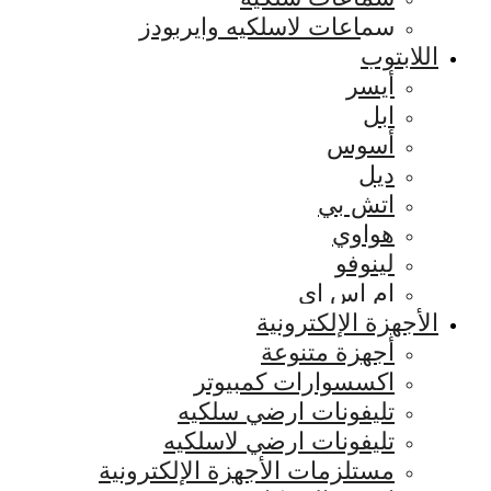
سماعات لاسلكيه وايربودز
اللابتوب
أيسر
ابل
أسوس
ديل
اتش بي
هواوي
لينوفو
ام اس اي
الأجهزة الإلكترونية
أجهزة متنوعة
اكسسوارات كمبيوتر
تليفونات ارضي سلكيه
تليفونات ارضي لاسلكيه
مستلزمات الأجهزة الإلكترونية