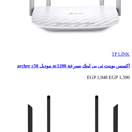
TP LINK
اكسس بوينت تى بى لينك بسرعة ac1200 موديل archer c50
1,948 EGP
1,590 EGP