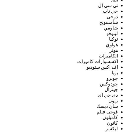
تي سي إل
جي تاب
دوجى
سامسونج
شاومي
لينوفو
نوكيا
هواوي
هونر
الكاميرات
اكسسوارات كاميرات
اف اكس ستوديو
بويا
جوبرو
جودوكس
جينرال
دى جي اى
زيون
سان ديسك
فوجى فيلم
كاميلون
كانون
ليكسر