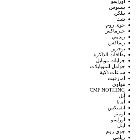
اورايمو
بيسوس
بيلكن
تتيك
جوى روم
جيرماكس
ريدمي
ريماكس
يوجرين
بطاقات الذاكرة
جرابات موبايل
حوامل للموبايلات
ساعات ذكية
أمازفيت
هواوى
CMF NOTHING
أبل
أمايا
انفينكس
اوتيتو
اورايمو
ايتل
جوي روم
ريلمى