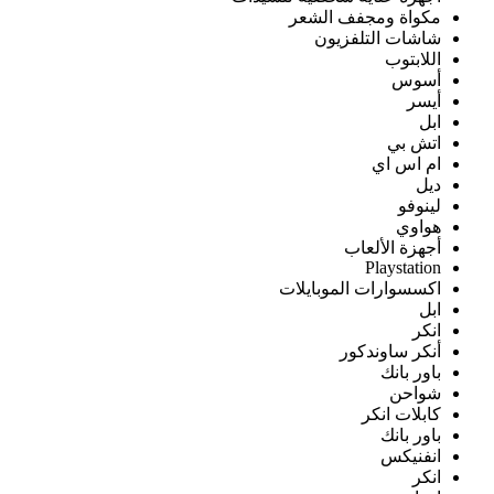
مكواة ومجفف الشعر
شاشات التلفزيون
اللابتوب
أسوس
أيسر
ابل
اتش بي
ام اس اي
ديل
لينوفو
هواوي
أجهزة الألعاب
Playstation
اكسسوارات الموبايلات
ابل
انكر
أنكر ساوندكور
باور بانك
شواحن
كابلات انكر
باور بانك
انفنيكس
انكر