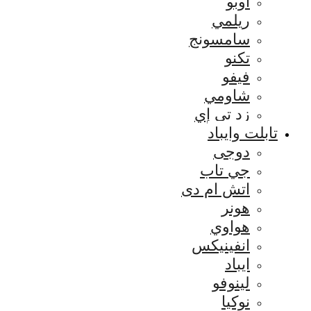
اوبو
ريلمي
سامسونج
تكنو
فيفو
شاومي
زد تي إي
تابلت وايباد
دوجى
جي تاب
اتش ام دى
هونر
هواوي
انفينيكس
ايباد
لينوفو
نوكيا