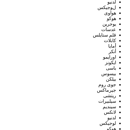
لدنيو
لوجيكس
هواوى
هوكو
يوجرين
عدسات
قلم ستايلس
كابلات
أمايا
أنكر
اورايمو
ايكونز
باسى
بيسوس
بيلكن
جوى روم
جيرماكس
ريتشى
سيلبيرات
سينديم
لانكس
لدنيو
لوجيكس
هوكو