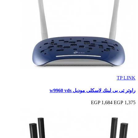
TP LINK
راوتر تى بى لينك لاسكلى موديل w9960 vds
1,684 EGP
1,375 EGP