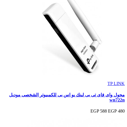
TP LINK
محول واى فاى تى بى لينك يو اس بى للكمبيوتر الشخصى موديل
wn722n
588 EGP
480 EGP