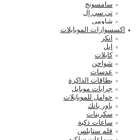
سامسونج
تي سي إل
شاومي
اكسسوارات الموبايلات
انكر
ابل
كابلات
شواحن
عدسات
بطاقات الذاكرة
جرابات موبايل
حوامل للموبايلات
باور بانك
سكرينات
ساعات ذكية
قلم ستايلس
سماعات سلكيه