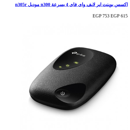
اكسس بوينت اير لايف واى فاى 4 بسرعة n300 موديل n305r
753 EGP
615 EGP