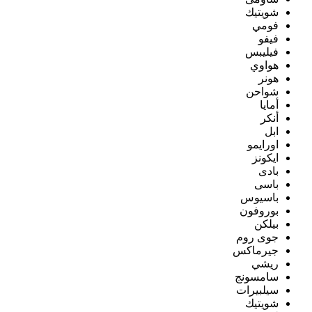
شويتيك
فومي
فيفو
فيليبس
هواوي
هونر
شواحن
أمايا
أنكر
ابل
اورايمو
ايكونز
بادى
باسى
باسيوس
بوروفون
بيلكن
جوى روم
جيرماكس
ريشي
سامسونج
سيلبيرات
شويتيك