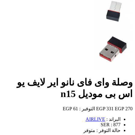
وصلة واى فاى نانو اير لايف يو
اس بى موديل n15
270 EGP
331 EGP
التوفير :
61 EGP
البراند :
AIRLIVE
SER :
877
حالة التوفر :
متوفر