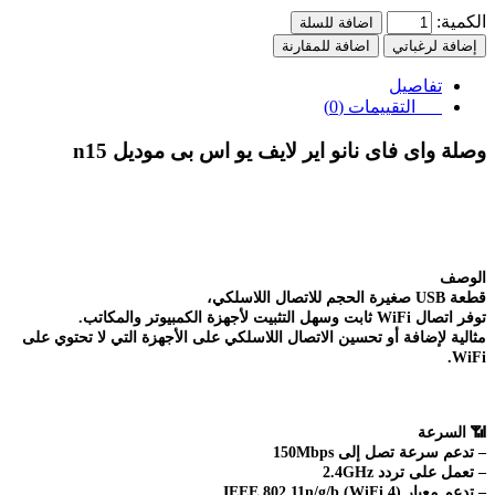
الكمية:
اضافة للسلة
إضافة لرغباتي
اضافة للمقارنة
تفاصيل
التقييمات (0)
وصلة واى فاى نانو اير لايف يو اس بى موديل
n15
الوصف
قطعة USB صغيرة الحجم للاتصال اللاسلكي،
توفر اتصال WiFi ثابت وسهل التثبيت لأجهزة الكمبيوتر والمكاتب.
مثالية لإضافة أو تحسين الاتصال اللاسلكي على الأجهزة التي لا تحتوي على
WiFi.
📶
السرعة
– تدعم سرعة تصل إلى 150Mbps
– تعمل على تردد 2.4GHz
– تدعم معيار IEEE 802.11n/g/b (WiFi 4)