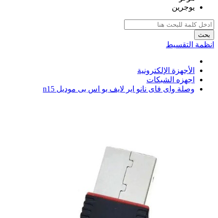
يوجرين
بحث
انظمة التقسيط
الأجهزة الإلكترونية
اجهزه الشبكات
وصلة واى فاى نانو اير لايف يو اس بى موديل n15