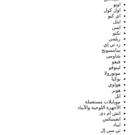
اوبو
اول كول
اي كيو
ايتل
ايس
تكنو
ريلمي
زد تي إي
سامسونج
شاومي
فيفو
لينوفو
موتورولا
نوكيا
هواوي
هونر
ابل
موبايلات مستعملة
الأجهزة اللوحية والآيباد
اتش ام دى
انفينيكس
ايباد
تي سي إل