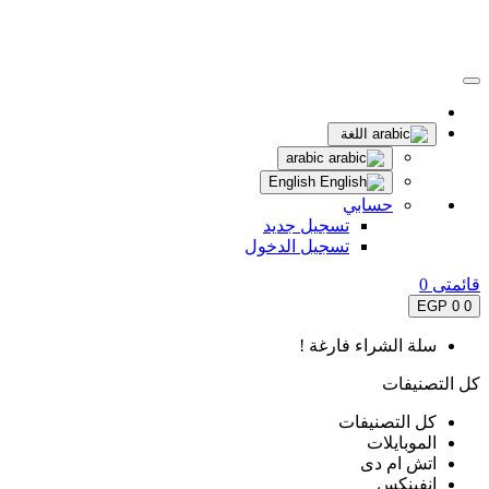
اللغة
arabic
English
حسابي
تسجيل جديد
تسجيل الدخول
قائمتى
0
0 EGP
0
سلة الشراء فارغة !
كل التصنيفات
كل التصنيفات
الموبايلات
اتش ام دى
انفينكس