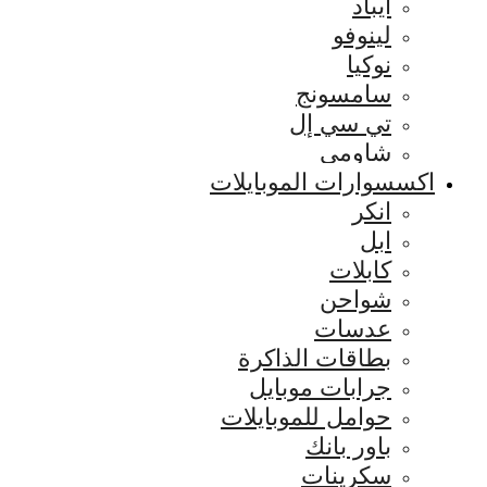
ايباد
لينوفو
نوكيا
سامسونج
تي سي إل
شاومي
اكسسوارات الموبايلات
انكر
ابل
كابلات
شواحن
عدسات
بطاقات الذاكرة
جرابات موبايل
حوامل للموبايلات
باور بانك
سكرينات