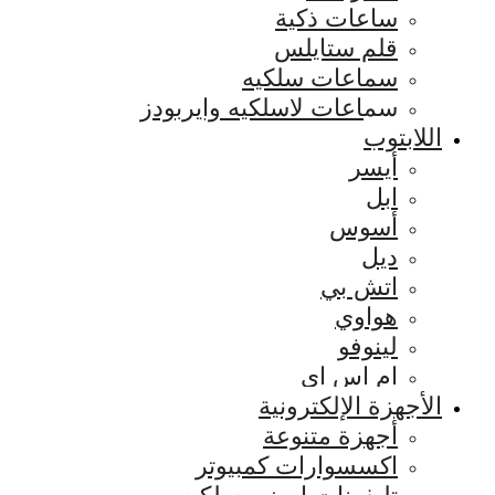
ساعات ذكية
قلم ستايلس
سماعات سلكيه
سماعات لاسلكيه وايربودز
اللابتوب
أيسر
ابل
أسوس
ديل
اتش بي
هواوي
لينوفو
ام اس اي
الأجهزة الإلكترونية
أجهزة متنوعة
اكسسوارات كمبيوتر