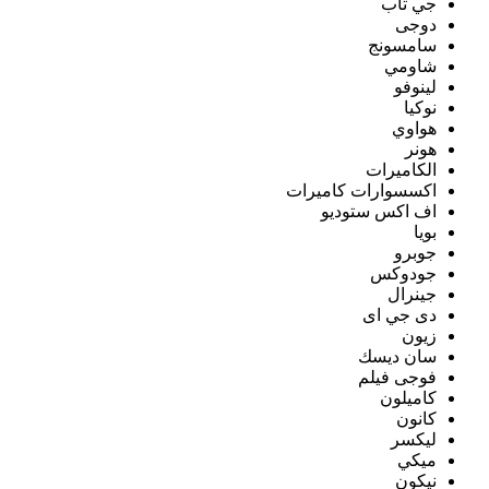
جي تاب
دوجى
سامسونج
شاومي
لينوفو
نوكيا
هواوي
هونر
الكاميرات
اكسسوارات كاميرات
اف اكس ستوديو
بويا
جوبرو
جودوكس
جينرال
دى جي اى
زيون
سان ديسك
فوجى فيلم
كاميلون
كانون
ليكسر
ميكي
نيكون