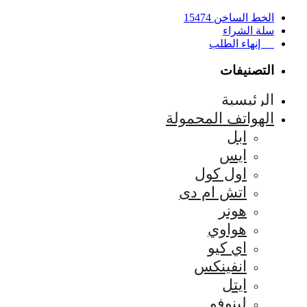
الخط الساخن 15474
سلة الشراء
إنهاء الطلب
التصنيفات
الرئيسية
الهواتف المحمولة
ابل
ايس
اول كول
اتش ام دى
هونر
هواوي
اي كيو
انفينكس
ايتل
لينوفو