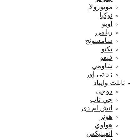
موتورولا
نوكيا
اوبو
ريلمي
سامسونج
تكنو
فيفو
شاومي
زد تي إي
تابلت وايباد
دوجى
جي تاب
اتش ام دى
هونر
هواوي
انفينيكس