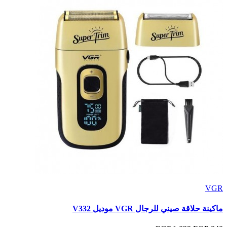
VGR
ماكينة حلاقة صيني للرجال VGR موديل V332