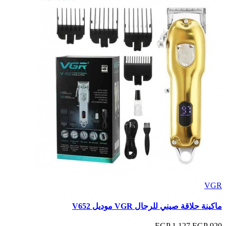
VGR
ماكينة حلاقة صيني للرجال VGR موديل V652
1,127 EGP
920 EGP