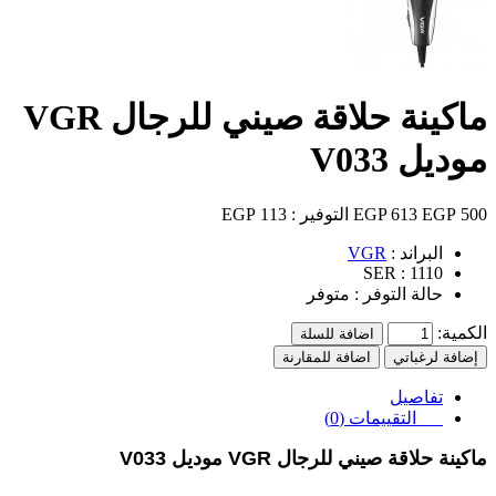
ماكينة حلاقة صيني للرجال VGR
موديل V033
500 EGP
613 EGP
التوفير :
113 EGP
البراند :
VGR
SER :
1110
حالة التوفر :
متوفر
الكمية:
اضافة للسلة
إضافة لرغباتي
اضافة للمقارنة
تفاصيل
التقييمات (0)
ماكينة حلاقة صيني للرجال VGR موديل V033