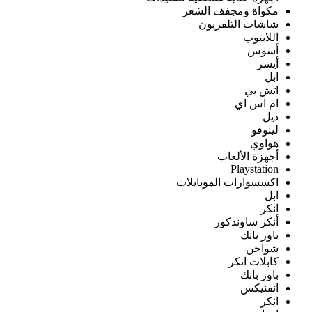
مكواة ومجفف الشعر
شاشات التلفزيون
اللابتوب
أسوس
أيسر
ابل
اتش بي
ام اس اي
ديل
لينوفو
هواوي
أجهزة الألعاب
Playstation
اكسسوارات الموبايلات
ابل
انكر
أنكر ساوندكور
باور بانك
شواحن
كابلات انكر
باور بانك
انفنيكس
انكر