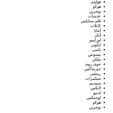
هواوى
هوكو
يوجرين
عدسات
قلم ستايلس
كابلات
أمايا
أنكر
اورايمو
ايكونز
باسى
بيسوس
بيلكن
جوى روم
جيرماكس
ريتشى
سيلبيرات
سينديم
لانكس
لدنيو
لوجيكس
هوكو
يوجرين