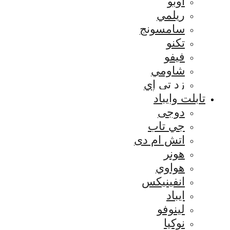
اوبو
ريلمي
سامسونج
تكنو
فيفو
شاومي
زد تي إي
تابلت وايباد
دوجى
جي تاب
اتش ام دى
هونر
هواوي
انفينيكس
ايباد
لينوفو
نوكيا