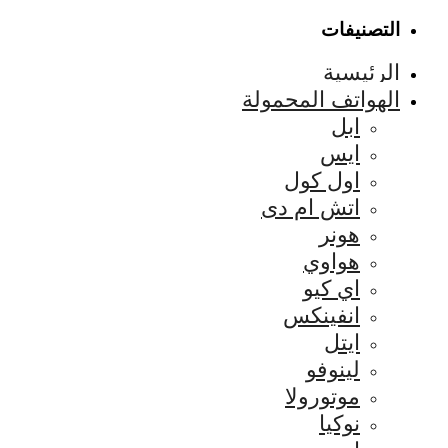
التصنيفات
الرئيسية
الهواتف المحمولة
ابل
ايس
اول كول
اتش ام دى
هونر
هواوي
اي كيو
انفينكس
ايتل
لينوفو
موتورولا
نوكيا