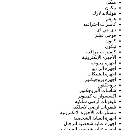
ميكي
نيكون
هوليلاند لارك
هوهم
كاميرات احترافيه
دى جي اى
فوجي فيلم
كانون
نيكون
كاميرات مراقبه
الأجهزة الإلكترونية
أجهزة متنوعة
اجهزه الراديو
اجهزه الشبكات
اجهزه بروجيكتور
بروجكتور
شاشات البروجكتور
اكسسوارات كمبيوتر
تليفونات ارضي سلكيه
تليفونات ارضي لاسلكيه
مستلزمات الأجهزة الإلكترونية
اجهزة العناية الشخصية
اجهزه عنايه شخصيه للرجال
اجهزه عنايه شخصيه للسيدات