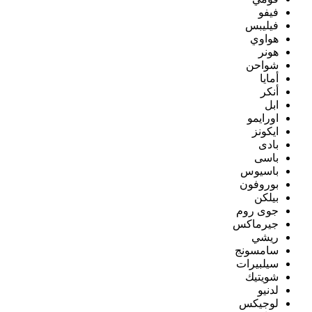
فيفو
فيليبس
هواوي
هونر
شواحن
أمايا
أنكر
ابل
اورايمو
ايكونز
بادى
باسى
باسيوس
بوروفون
بيلكن
جوى روم
جيرماكس
ريشي
سامسونج
سيلبيرات
شويتيك
لدنيو
لوجيكس