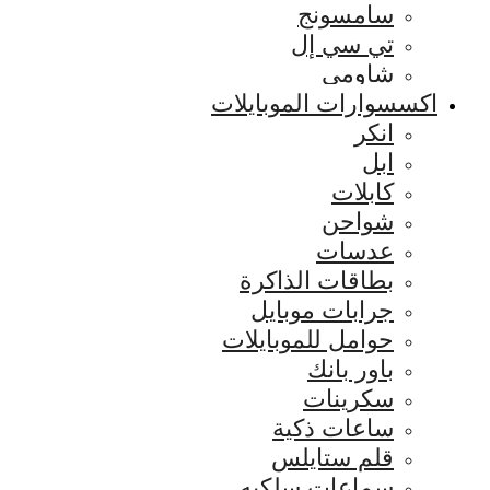
سامسونج
تي سي إل
شاومي
اكسسوارات الموبايلات
انكر
ابل
كابلات
شواحن
عدسات
بطاقات الذاكرة
جرابات موبايل
حوامل للموبايلات
باور بانك
سكرينات
ساعات ذكية
قلم ستايلس
سماعات سلكيه