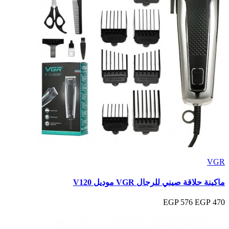
VGR
ماكينة حلاقة صيني للرجال VGR موديل V120
576 EGP
470 EGP