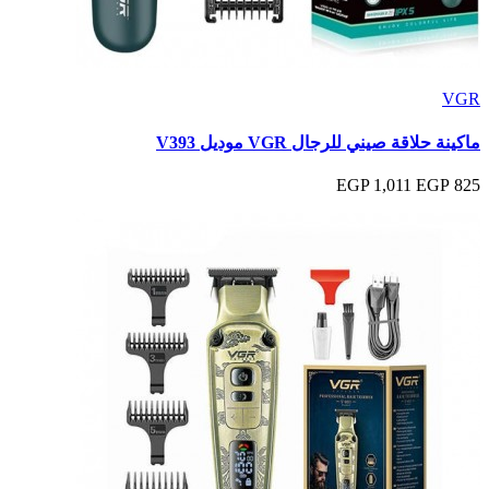
VGR
ماكينة حلاقة صيني للرجال VGR موديل V393
1,011 EGP
825 EGP