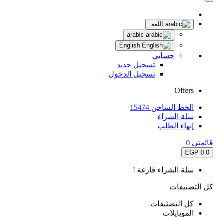
اللغة
arabic
English
حسابي
تسجيل جديد
تسجيل الدخول
Offers
الخط الساخن 15474
سلة الشراء
إنهاء الطلب
قائمتى
0
0 EGP
0
سلة الشراء فارغة !
كل التصنيفات
كل التصنيفات
الموبايلات