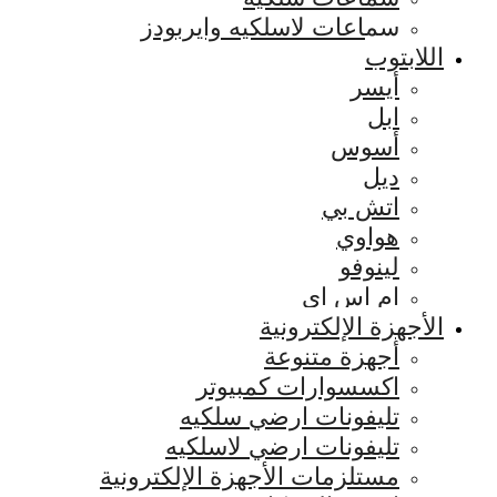
سماعات لاسلكيه وايربودز
اللابتوب
أيسر
ابل
أسوس
ديل
اتش بي
هواوي
لينوفو
ام اس اي
الأجهزة الإلكترونية
أجهزة متنوعة
اكسسوارات كمبيوتر
تليفونات ارضي سلكيه
تليفونات ارضي لاسلكيه
مستلزمات الأجهزة الإلكترونية