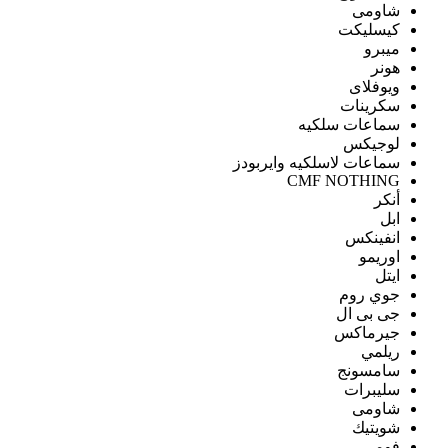
شاومى
كيسليكت
ميبرو
هونر
ويوفلاى
سكرينات
سماعات سلكيه
لوجيكس
سماعات لاسلكيه وايربودز
CMF NOTHING
أنكر
ابل
انفينكس
اوريمو
ايتل
جوي روم
جى بى ال
جيرماكس
ريلمي
سامسونج
سليبرات
شاومى
شويتيك
فومي