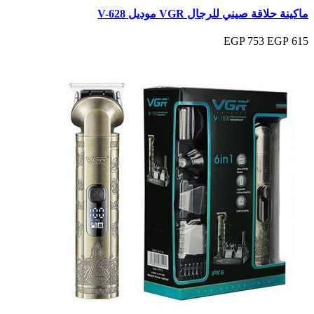
ماكينة حلاقة صيني للرجال VGR موديل V-628
753 EGP
615 EGP