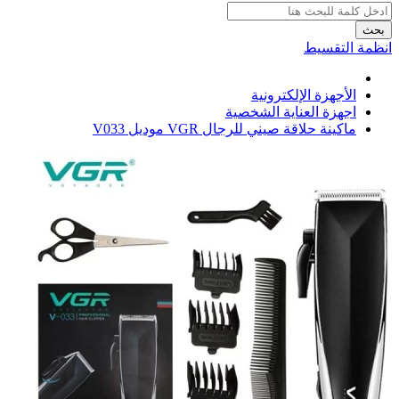
بحث
انظمة التقسيط
الأجهزة الإلكترونية
اجهزة العناية الشخصية
ماكينة حلاقة صيني للرجال VGR موديل V033