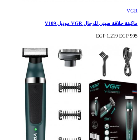
VGR
ماكينة حلاقة صيني للرجال VGR موديل V109
1,219 EGP
995 EGP