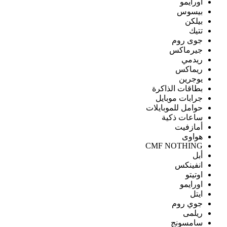
اورايمو
بيسوس
بيلكن
تتيك
جوى روم
جيرماكس
ريدمي
ريماكس
يوجرين
بطاقات الذاكرة
جرابات موبايل
حوامل للموبايلات
ساعات ذكية
أمازفيت
هواوى
CMF NOTHING
أبل
انفينكس
اوتيتو
اورايمو
ايتل
جوي روم
ريلمى
سامسونج