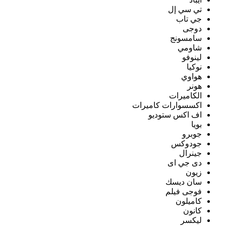
تي سي إل
جي تاب
دوجى
سامسونج
شاومي
لينوفو
نوكيا
هواوي
هونر
الكاميرات
اكسسوارات كاميرات
اف اكس ستوديو
بويا
جوبرو
جودوكس
جينرال
دى جي اى
زيون
سان ديسك
فوجى فيلم
كاميلون
كانون
ليكسر