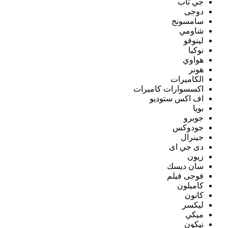
جي تاب
دوجى
سامسونج
شاومي
لينوفو
نوكيا
هواوي
هونر
الكاميرات
اكسسوارات كاميرات
اف اكس ستوديو
بويا
جوبرو
جودوكس
جينرال
دى جي اى
زيون
سان ديسك
فوجى فيلم
كاميلون
كانون
ليكسر
ميكي
نيكون