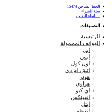
الخط الساخن 15474
سلة الشراء
إنهاء الطلب
التصنيفات
الرئيسية
الهواتف المحمولة
ابل
ايس
اول كول
اتش ام دى
هونر
هواوي
اي كيو
انفينكس
ايتل
لينوفو