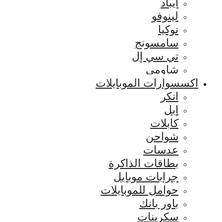
ايباد
لينوفو
نوكيا
سامسونج
تي سي إل
شاومي
اكسسوارات الموبايلات
انكر
ابل
كابلات
شواحن
عدسات
بطاقات الذاكرة
جرابات موبايل
حوامل للموبايلات
باور بانك
سكرينات