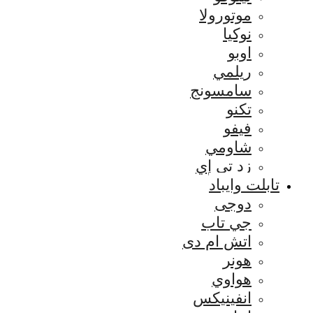
موتورولا
نوكيا
اوبو
ريلمي
سامسونج
تكنو
فيفو
شاومي
زد تي إي
تابلت وايباد
دوجى
جي تاب
اتش ام دى
هونر
هواوي
انفينيكس