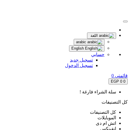
اللغة
arabic
English
حسابي
تسجيل جديد
تسجيل الدخول
قائمتى
0
0 EGP
0
سلة الشراء فارغة !
كل التصنيفات
كل التصنيفات
الموبايلات
اتش ام دى
انفينكس