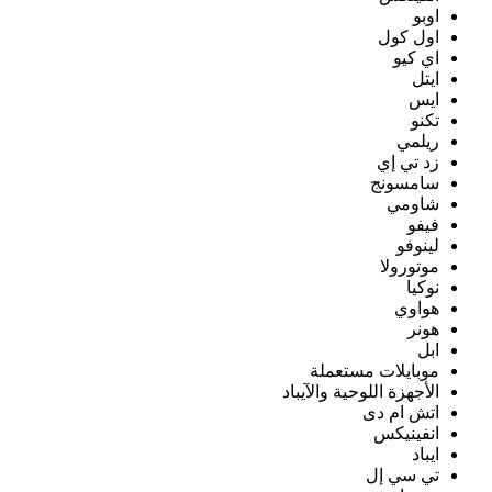
اوبو
اول كول
اي كيو
ايتل
ايس
تكنو
ريلمي
زد تي إي
سامسونج
شاومي
فيفو
لينوفو
موتورولا
نوكيا
هواوي
هونر
ابل
موبايلات مستعملة
الأجهزة اللوحية والآيباد
اتش ام دى
انفينيكس
ايباد
تي سي إل