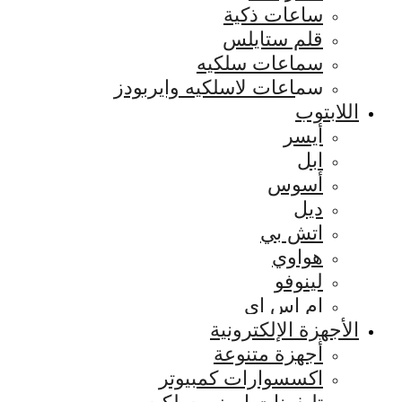
ساعات ذكية
قلم ستايلس
سماعات سلكيه
سماعات لاسلكيه وايربودز
اللابتوب
أيسر
ابل
أسوس
ديل
اتش بي
هواوي
لينوفو
ام اس اي
الأجهزة الإلكترونية
أجهزة متنوعة
اكسسوارات كمبيوتر