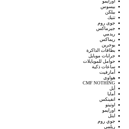
اورايمو
بيسوس
بيلكن
تتيك
جوى روم
جيرماكس
ريدمي
ريماكس
يوجرين
بطاقات الذاكرة
جرابات موبايل
حوامل للموبايلات
ساعات ذكية
أمازفيت
هواوى
CMF NOTHING
أبل
أمايا
انفينكس
اوتيتو
اورايمو
ايتل
جوي روم
ريلمى