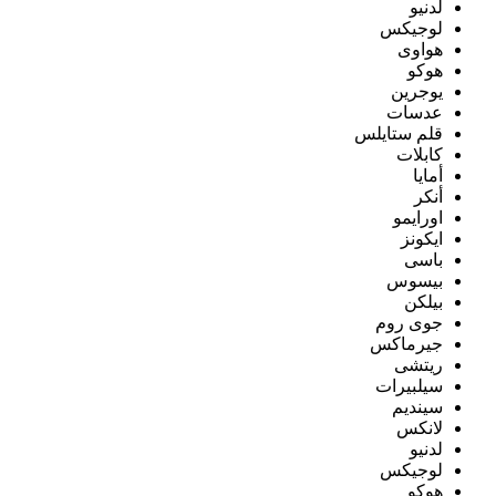
لدنيو
لوجيكس
هواوى
هوكو
يوجرين
عدسات
قلم ستايلس
كابلات
أمايا
أنكر
اورايمو
ايكونز
باسى
بيسوس
بيلكن
جوى روم
جيرماكس
ريتشى
سيلبيرات
سينديم
لانكس
لدنيو
لوجيكس
هوكو