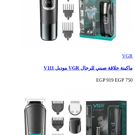
VGR
ماكينة حلاقة صيني للرجال VGR موديل V111
919 EGP
750 EGP