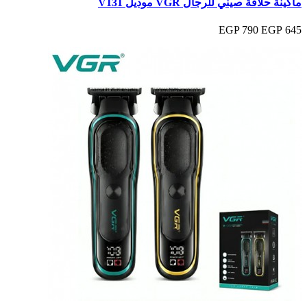
ماكينة حلاقة صيني للرجال VGR موديل V131
790 EGP
645 EGP