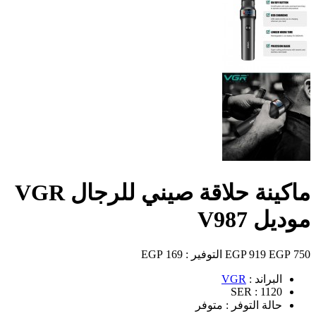
ماكينة حلاقة صيني للرجال VGR
موديل V987
750 EGP
919 EGP
التوفير :
169 EGP
البراند :
VGR
SER :
1120
حالة التوفر :
متوفر