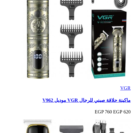
VGR
ماكينة حلاقة صيني للرجال VGR موديل V962
760 EGP
620 EGP