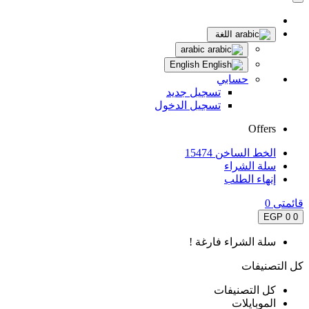
اللغة
arabic
English
حسابي
تسجيل جديد
تسجيل الدخول
Offers
الخط الساخن 15474
سلة الشراء
إنهاء الطلب
قائمتى
0
0 EGP
0
سلة الشراء فارغة !
كل التصنيفات
كل التصنيفات
الموبايلات