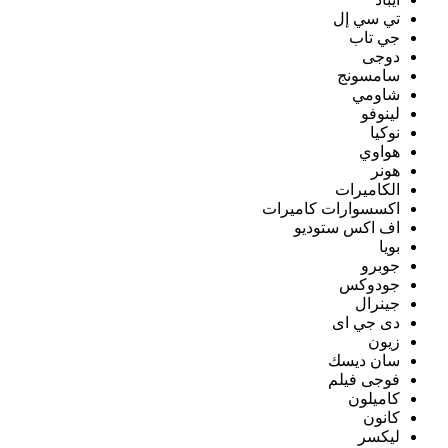
تي سي إل
جي تاب
دوجى
سامسونج
شاومي
لينوفو
نوكيا
هواوي
هونر
الكاميرات
اكسسوارات كاميرات
اف اكس ستوديو
بويا
جوبرو
جودوكس
جينرال
دى جي اى
زيون
سان ديسك
فوجى فيلم
كاميلون
كانون
ليكسر