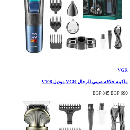
VGR
ماكينة حلاقة صيني للرجال VGR موديل V108
845 EGP
690 EGP