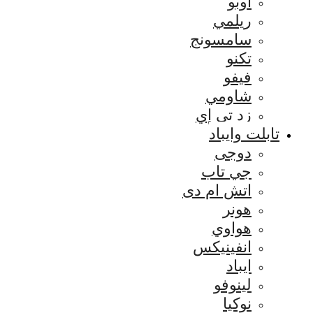
اوبو
ريلمي
سامسونج
تكنو
فيفو
شاومي
زد تي إي
تابلت وايباد
دوجى
جي تاب
اتش ام دى
هونر
هواوي
انفينيكس
ايباد
لينوفو
نوكيا