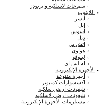
سماعات لاسلكيه وايربودز
اللابتوب
أيسر
ابل
أسوس
ديل
اتش بي
هواوي
لينوفو
ام اس اي
الأجهزة الإلكترونية
أجهزة متنوعة
اكسسوارات كمبيوتر
تليفونات ارضي سلكيه
تليفونات ارضي لاسلكيه
مستلزمات الأجهزة الإلكترونية