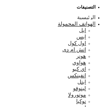
التصنيفات
الرئيسية
الهواتف المحمولة
ابل
ايس
اول كول
اتش ام دى
هونر
هواوي
اي كيو
انفينكس
ايتل
لينوفو
موتورولا
نوكيا