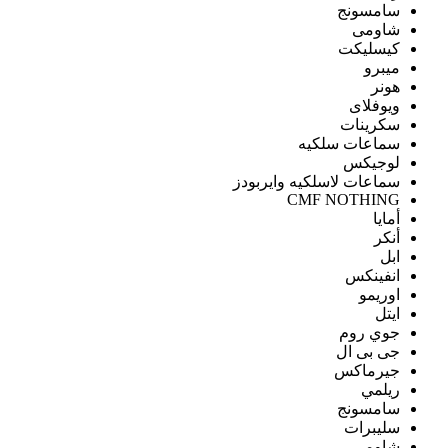
سامسونج
شاومى
كيسليكت
ميبرو
هونر
ويوفلاى
سكرينات
سماعات سلكيه
لوجيكس
سماعات لاسلكيه وايربودز
CMF NOTHING
أمايا
أنكر
ابل
انفينكس
اوريمو
ايتل
جوي روم
جى بى ال
جيرماكس
ريلمي
سامسونج
سليبرات
شاومى