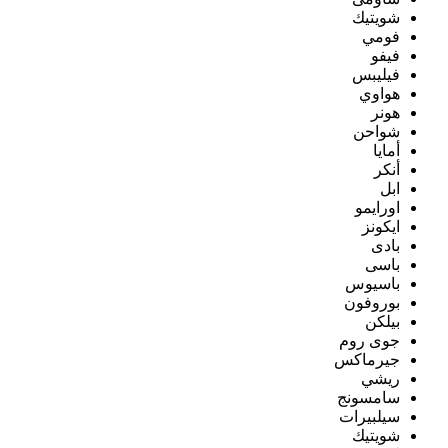
شويتيك
فومي
فيفو
فيليبس
هواوي
هونر
شواحن
أمايا
أنكر
ابل
اورايمو
ايكونز
بادى
باسى
باسيوس
بوروفون
بيلكن
جوى روم
جيرماكس
ريشي
سامسونج
سيلبيرات
شويتيك