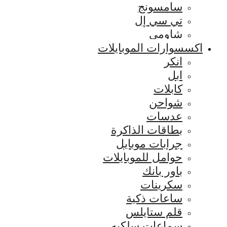
سامسونج
تي سي إل
شاومي
اكسسوارات الموبايلات
انكر
ابل
كابلات
شواحن
عدسات
بطاقات الذاكرة
جرابات موبايل
حوامل للموبايلات
باور بانك
سكرينات
ساعات ذكية
قلم ستايلس
سماعات سلكيه