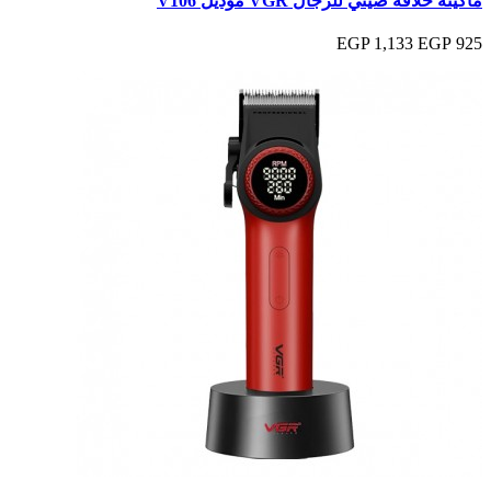
ماكينة حلاقة صيني للرجال VGR موديل V106
1,133 EGP
925 EGP