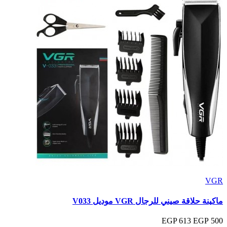
VGR
ماكينة حلاقة صيني للرجال VGR موديل V033
613 EGP
500 EGP