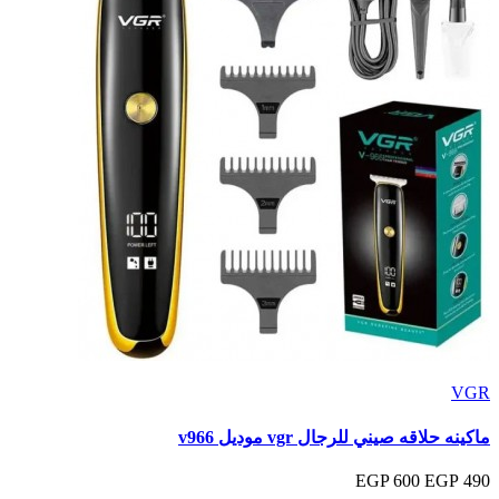
VGR
ماكينه حلاقه صيني للرجال vgr موديل v966
600 EGP
490 EGP