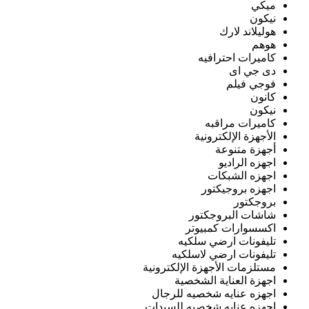
ميكي
نيكون
هوليلاند لارك
هوهم
كاميرات احترافيه
دى جي اى
فوجي فيلم
كانون
نيكون
كاميرات مراقبه
الأجهزة الإلكترونية
أجهزة متنوعة
اجهزه الراديو
اجهزه الشبكات
اجهزه بروجيكتور
بروجكتور
شاشات البروجكتور
اكسسوارات كمبيوتر
تليفونات ارضي سلكيه
تليفونات ارضي لاسلكيه
مستلزمات الأجهزة الإلكترونية
اجهزة العناية الشخصية
اجهزه عنايه شخصيه للرجال
اجهزه عنايه شخصيه للسيدات