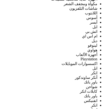
مكواة ومجفف الشعر
شاشات التلفزيون
اللابتوب
أسوس
أيسر
ابل
اتش بي
ام اس اي
ديل
لينوفو
هواوي
أجهزة الألعاب
Playstation
اكسسوارات الموبايلات
ابل
انكر
أنكر ساوندكور
باور بانك
شواحن
كابلات انكر
باور بانك
انفنيكس
انكر