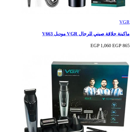
VGR
ماكينة حلاقة صيني للرجال VGR موديل V663
1,060 EGP
865 EGP