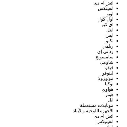
اتش ام دى
انفينكس
اوبو
اول كول
اي كيو
ايتل
ايس
تكنو
ريلمي
زد تي إي
سامسونج
شاومي
فيفو
لينوفو
موتورولا
نوكيا
هواوي
هونر
ابل
موبايلات مستعملة
الأجهزة اللوحية والآيباد
اتش ام دى
انفينيكس
ايباد