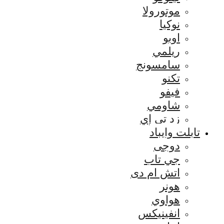
موتورولا
نوكيا
اوبو
ريلمي
سامسونج
تكنو
فيفو
شاومي
زد تي إي
تابلت وايباد
دوجى
جي تاب
اتش ام دى
هونر
هواوي
انفينيكس