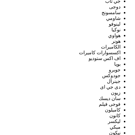
جي تاب
دوجى
سامسونج
شاومي
لينوفو
نوكيا
هواوي
هونر
الكاميرات
اكسسوارات كاميرات
اف اكس ستوديو
بويا
جوبرو
جودوكس
جينرال
دى جي اى
زيون
سان ديسك
فوجى فيلم
كاميلون
كانون
ليكسر
ميكي
نيكون