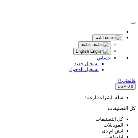
اللغة
arabic
English
حسابي
تسجيل جديد
تسجيل الدخول
قائمتى
0
0 EGP
0
سلة الشراء فارغة !
كل التصنيفات
كل التصنيفات
الموبايلات
اتش ام دى
انفينكس