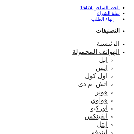
الخط الساخن 15474
سلة الشراء
إنهاء الطلب
التصنيفات
الرئيسية
الهواتف المحمولة
ابل
ايس
اول كول
اتش ام دى
هونر
هواوي
اي كيو
انفينكس
ايتل
لينوفو