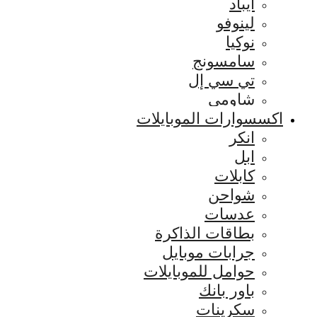
ايباد
لينوفو
نوكيا
سامسونج
تي سي إل
شاومي
اكسسوارات الموبايلات
انكر
ابل
كابلات
شواحن
عدسات
بطاقات الذاكرة
جرابات موبايل
حوامل للموبايلات
باور بانك
سكرينات