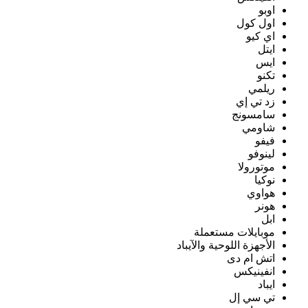
اوبو
اول كول
اي كيو
ايتل
ايس
تكنو
ريلمي
زد تي إي
سامسونج
شاومي
فيفو
لينوفو
موتورولا
نوكيا
هواوي
هونر
ابل
موبايلات مستعملة
الأجهزة اللوحية والآيباد
اتش ام دى
انفينيكس
ايباد
تي سي إل