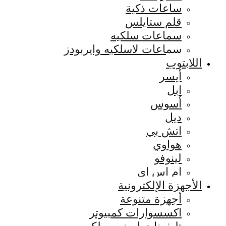
ساعات ذكية
قلم ستايلس
سماعات سلكيه
سماعات لاسلكيه وايربودز
اللابتوب
أيسر
ابل
أسوس
ديل
اتش بي
هواوي
لينوفو
ام اس اي
الأجهزة الإلكترونية
أجهزة متنوعة
اكسسوارات كمبيوتر