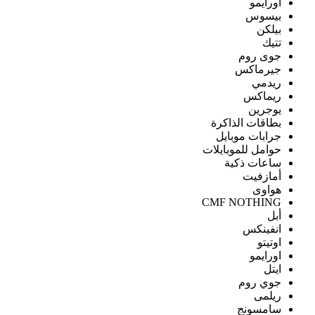
اورايمو
بيسوس
بيلكن
تتيك
جوى روم
جيرماكس
ريدمي
ريماكس
يوجرين
بطاقات الذاكرة
جرابات موبايل
حوامل للموبايلات
ساعات ذكية
أمازفيت
هواوى
CMF NOTHING
أبل
انفينكس
اوتيتو
اورايمو
ايتل
جوي روم
ريلمى
سامسونج