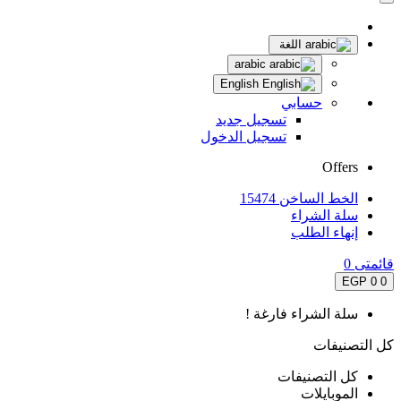
اللغة
arabic
English
حسابي
تسجيل جديد
تسجيل الدخول
Offers
الخط الساخن 15474
سلة الشراء
إنهاء الطلب
قائمتى
0
0 EGP
0
سلة الشراء فارغة !
كل التصنيفات
كل التصنيفات
الموبايلات