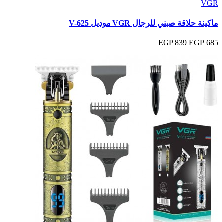
VGR
ماكينة حلاقة صيني للرجال VGR موديل V-625
839 EGP
685 EGP