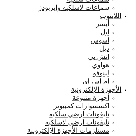
سماعات لاسلكيه وايربودز
اللابتوب
أيسر
ابل
أسوس
ديل
اتش بي
هواوي
لينوفو
ام اس اي
الأجهزة الإلكترونية
أجهزة متنوعة
اكسسوارات كمبيوتر
تليفونات ارضي سلكيه
تليفونات ارضي لاسلكيه
مستلزمات الأجهزة الإلكترونية