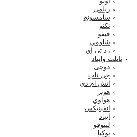
اوبو
ريلمي
سامسونج
تكنو
فيفو
شاومي
زد تي إي
تابلت وايباد
دوجى
جي تاب
اتش ام دى
هونر
هواوي
انفينيكس
ايباد
لينوفو
نوكيا