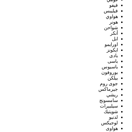
فيفو
فيليبس
هواوي
هونر
شواحن
أنكر
ابل
اورايمو
ايكونز
بادى
باسى
باسيوس
بوروفون
بيلكن
جوى روم
جيرماكس
ريشي
سامسونج
سيلبيرات
شويتيك
لدنيو
لوجيكس
هواوى