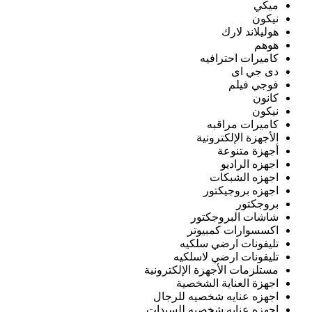
ميكي
نيكون
هوليلاند لارك
هوهم
كاميرات احترافيه
دى جي اى
فوجي فيلم
كانون
نيكون
كاميرات مراقبه
الأجهزة الإلكترونية
أجهزة متنوعة
اجهزه الراديو
اجهزه الشبكات
اجهزه بروجيكتور
بروجكتور
شاشات البروجكتور
اكسسوارات كمبيوتر
تليفونات ارضي سلكيه
تليفونات ارضي لاسلكيه
مستلزمات الأجهزة الإلكترونية
اجهزة العناية الشخصية
اجهزه عنايه شخصيه للرجال
اجهزه عنايه شخصيه للسيدات