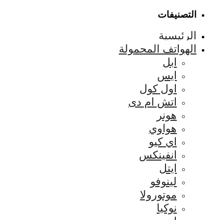
التصنيفات
الرئيسية
الهواتف المحمولة
ابل
ايس
اول كول
اتش ام دى
هونر
هواوي
اي كيو
انفينكس
ايتل
لينوفو
موتورولا
نوكيا