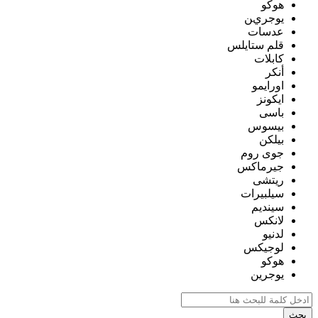
هوكو
يوجرين
عدسات
قلم ستايلس
كابلات
أنكر
اورايمو
ايكونز
باسى
بيسوس
بيلكن
جوى روم
جيرماكس
ريتشى
سيلبيرات
سينديم
لانكس
لدنيو
لوجيكس
هوكو
يوجرين
بحث