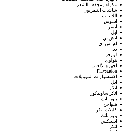
مكواة ومجفف الشعر
شاشات التلفزيون
اللابتوب
أسوس
أيسر
ابل
اتش بي
ام اس اي
ديل
لينوفو
هواوي
أجهزة الألعاب
Playstation
اكسسوارات الموبايلات
ابل
انكر
أنكر ساوندكور
باور بانك
شواحن
كابلات انكر
باور بانك
انفنيكس
انكر