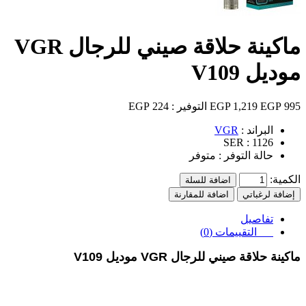
ماكينة حلاقة صيني للرجال VGR
موديل V109
995 EGP
1,219 EGP
التوفير :
224 EGP
البراند :
VGR
SER :
1126
حالة التوفر :
متوفر
الكمية:
اضافة للسلة
إضافة لرغباتي
اضافة للمقارنة
تفاصيل
التقييمات (0)
ماكينة حلاقة صيني للرجال VGR موديل V109