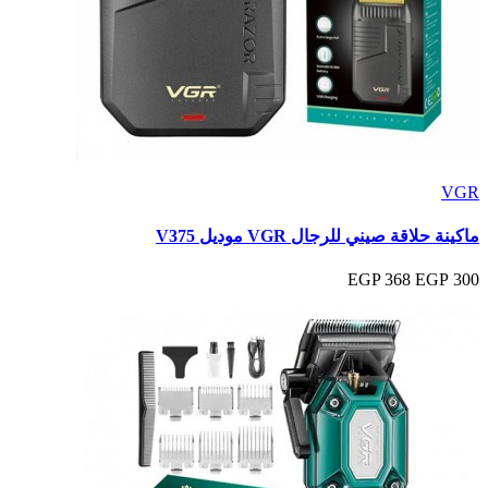
VGR
ماكينة حلاقة صيني للرجال VGR موديل V375
368 EGP
300 EGP