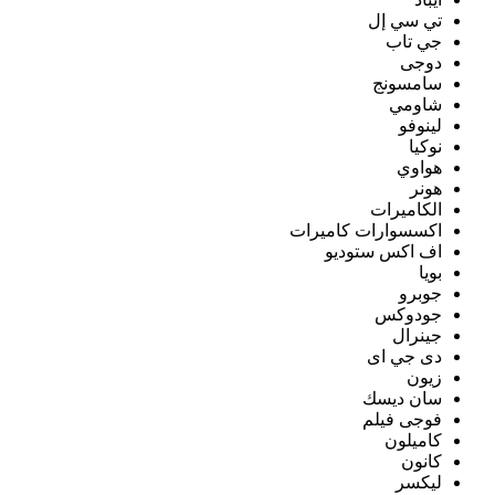
تي سي إل
جي تاب
دوجى
سامسونج
شاومي
لينوفو
نوكيا
هواوي
هونر
الكاميرات
اكسسوارات كاميرات
اف اكس ستوديو
بويا
جوبرو
جودوكس
جينرال
دى جي اى
زيون
سان ديسك
فوجى فيلم
كاميلون
كانون
ليكسر