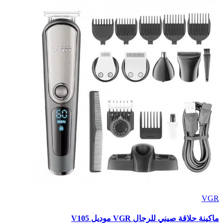
VGR
ماكينة حلاقة صيني للرجال VGR موديل V105