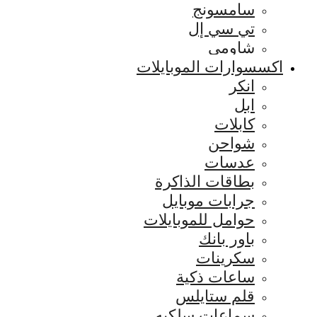
سامسونج
تي سي إل
شاومي
اكسسوارات الموبايلات
انكر
ابل
كابلات
شواحن
عدسات
بطاقات الذاكرة
جرابات موبايل
حوامل للموبايلات
باور بانك
سكرينات
ساعات ذكية
قلم ستايلس
سماعات سلكيه