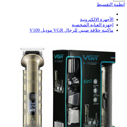
انظمة التقسيط
الأجهزة الإلكترونية
اجهزة العناية الشخصية
ماكينة حلاقة صيني للرجال VGR موديل V109