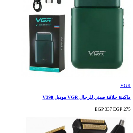
VGR
ماكينة حلاقة صيني للرجال VGR موديل V390
337 EGP
275 EGP