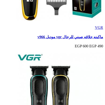
VGR
ماكينه حلاقه صيني للرجال vgr موديل v966
600 EGP
490 EGP