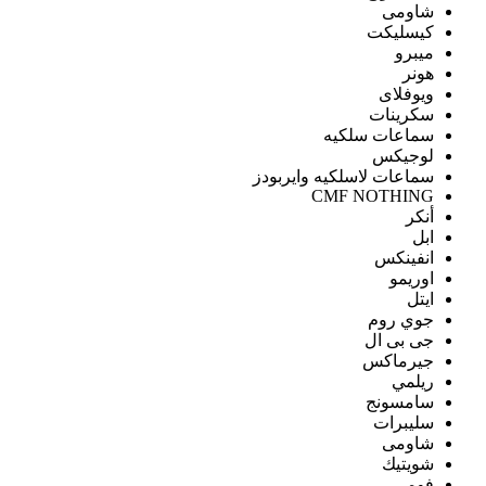
شاومى
كيسليكت
ميبرو
هونر
ويوفلاى
سكرينات
سماعات سلكيه
لوجيكس
سماعات لاسلكيه وايربودز
CMF NOTHING
أنكر
ابل
انفينكس
اوريمو
ايتل
جوي روم
جى بى ال
جيرماكس
ريلمي
سامسونج
سليبرات
شاومى
شويتيك
فومي