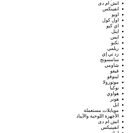
اتش ام دى
انفينكس
اوبو
اول كول
اي كيو
ايتل
ايس
تكنو
ريلمي
زد تي إي
سامسونج
شاومي
فيفو
لينوفو
موتورولا
نوكيا
هواوي
هونر
ابل
موبايلات مستعملة
الأجهزة اللوحية والآيباد
اتش ام دى
انفينيكس
ايباد