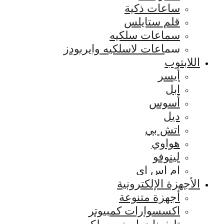
ساعات ذكية
قلم ستايلس
سماعات سلكيه
سماعات لاسلكيه وايربودز
اللابتوب
أيسر
ابل
أسوس
ديل
اتش بي
هواوي
لينوفو
ام اس اي
الأجهزة الإلكترونية
أجهزة متنوعة
اكسسوارات كمبيوتر