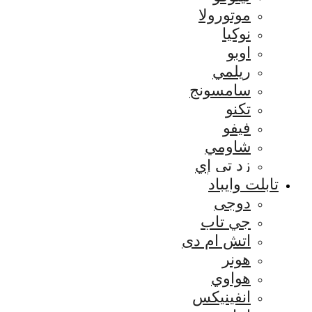
موتورولا
نوكيا
اوبو
ريلمي
سامسونج
تكنو
فيفو
شاومي
زد تي إي
تابلت وايباد
دوجى
جي تاب
اتش ام دى
هونر
هواوي
انفينيكس