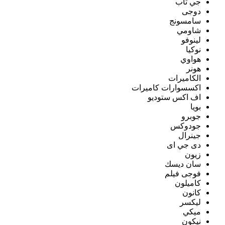
جي تاب
دوجى
سامسونج
شاومي
لينوفو
نوكيا
هواوي
هونر
الكاميرات
اكسسوارات كاميرات
اف اكس ستوديو
بويا
جوبرو
جودوكس
جينرال
دى جي اى
زيون
سان ديسك
فوجى فيلم
كاميلون
كانون
ليكسر
ميكي
نيكون