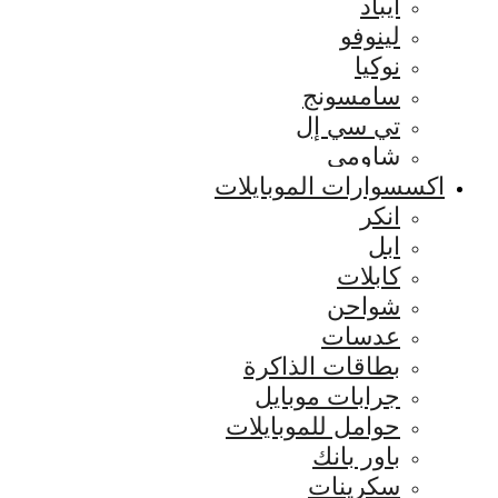
ايباد
لينوفو
نوكيا
سامسونج
تي سي إل
شاومي
اكسسوارات الموبايلات
انكر
ابل
كابلات
شواحن
عدسات
بطاقات الذاكرة
جرابات موبايل
حوامل للموبايلات
باور بانك
سكرينات