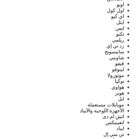
اوبو
اول كول
اي كيو
ايتل
ايس
تكنو
ريلمي
زد تي إي
سامسونج
شاومي
فيفو
لينوفو
موتورولا
نوكيا
هواوي
هونر
ابل
موبايلات مستعملة
الأجهزة اللوحية والآيباد
اتش ام دى
انفينيكس
ايباد
تي سي إل