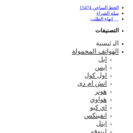
الخط الساخن 15474
سلة الشراء
إنهاء الطلب
التصنيفات
الرئيسية
الهواتف المحمولة
ابل
ايس
اول كول
اتش ام دى
هونر
هواوي
اي كيو
انفينكس
ايتل
لينوفو