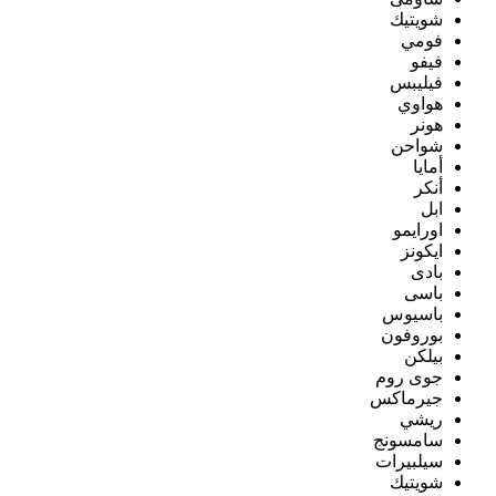
شويتيك
فومي
فيفو
فيليبس
هواوي
هونر
شواحن
أمايا
أنكر
ابل
اورايمو
ايكونز
بادى
باسى
باسيوس
بوروفون
بيلكن
جوى روم
جيرماكس
ريشي
سامسونج
سيلبيرات
شويتيك