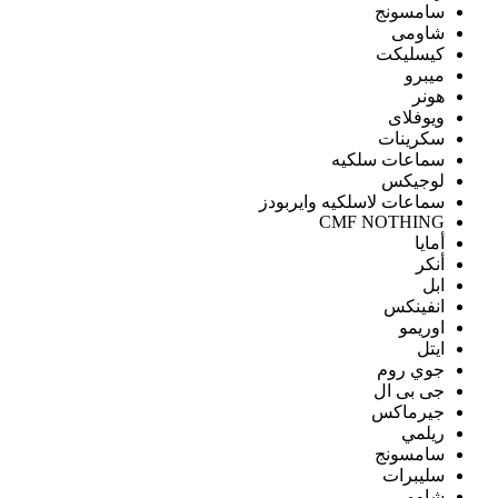
سامسونج
شاومى
كيسليكت
ميبرو
هونر
ويوفلاى
سكرينات
سماعات سلكيه
لوجيكس
سماعات لاسلكيه وايربودز
CMF NOTHING
أمايا
أنكر
ابل
انفينكس
اوريمو
ايتل
جوي روم
جى بى ال
جيرماكس
ريلمي
سامسونج
سليبرات
شاومى