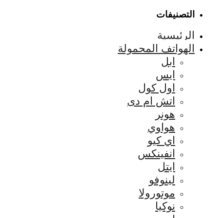
التصنيفات
الرئيسية
الهواتف المحمولة
ابل
ايس
اول كول
اتش ام دى
هونر
هواوي
اي كيو
انفينكس
ايتل
لينوفو
موتورولا
نوكيا