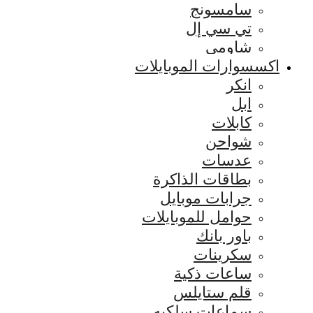
سامسونج
تي سي إل
شاومي
اكسسوارات الموبايلات
انكر
ابل
كابلات
شواحن
عدسات
بطاقات الذاكرة
جرابات موبايل
حوامل للموبايلات
باور بانك
سكرينات
ساعات ذكية
قلم ستايلس
سماعات سلكيه