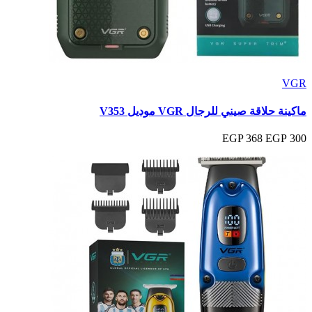
VGR
ماكينة حلاقة صيني للرجال VGR موديل V353
368 EGP
300 EGP