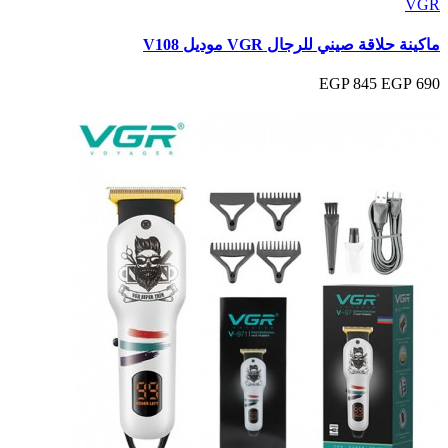
VGR
ماكينة حلاقة صيني للرجال VGR موديل V108
845 EGP
690 EGP