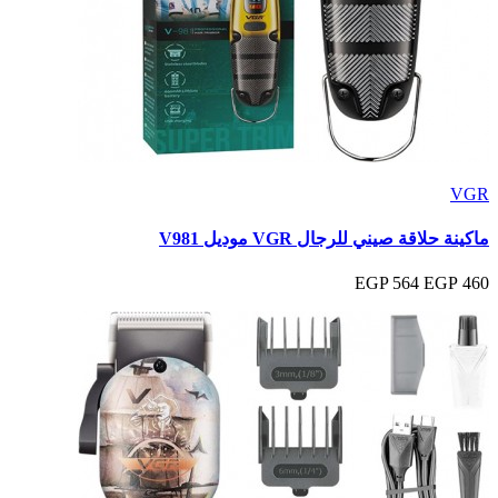
VGR
ماكينة حلاقة صيني للرجال VGR موديل V981
564 EGP
460 EGP