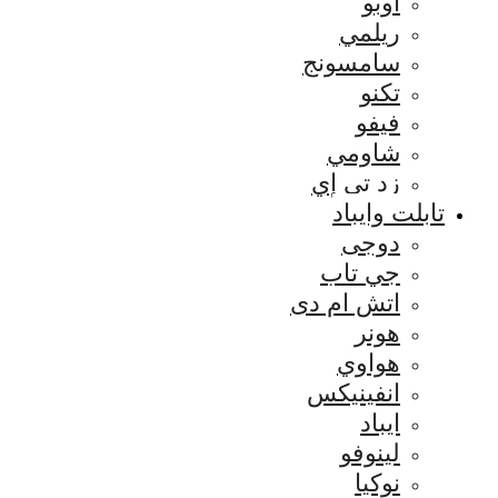
اوبو
ريلمي
سامسونج
تكنو
فيفو
شاومي
زد تي إي
تابلت وايباد
دوجى
جي تاب
اتش ام دى
هونر
هواوي
انفينيكس
ايباد
لينوفو
نوكيا