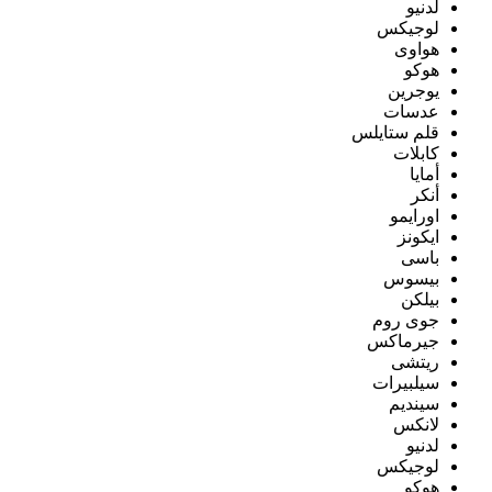
لدنيو
لوجيكس
هواوى
هوكو
يوجرين
عدسات
قلم ستايلس
كابلات
أمايا
أنكر
اورايمو
ايكونز
باسى
بيسوس
بيلكن
جوى روم
جيرماكس
ريتشى
سيلبيرات
سينديم
لانكس
لدنيو
لوجيكس
هوكو