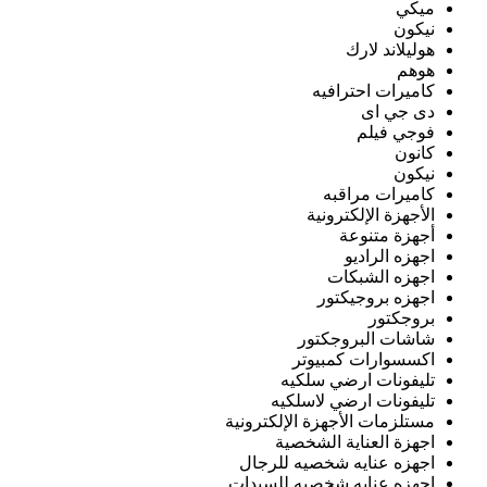
ميكي
نيكون
هوليلاند لارك
هوهم
كاميرات احترافيه
دى جي اى
فوجي فيلم
كانون
نيكون
كاميرات مراقبه
الأجهزة الإلكترونية
أجهزة متنوعة
اجهزه الراديو
اجهزه الشبكات
اجهزه بروجيكتور
بروجكتور
شاشات البروجكتور
اكسسوارات كمبيوتر
تليفونات ارضي سلكيه
تليفونات ارضي لاسلكيه
مستلزمات الأجهزة الإلكترونية
اجهزة العناية الشخصية
اجهزه عنايه شخصيه للرجال
اجهزه عنايه شخصيه للسيدات