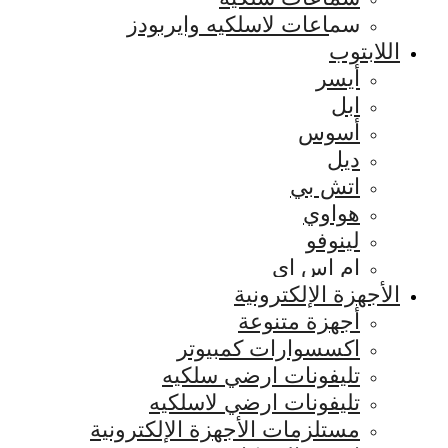
سماعات لاسلكيه وايربودز
اللابتوب
أيسر
ابل
أسوس
ديل
اتش بي
هواوي
لينوفو
ام اس اي
الأجهزة الإلكترونية
أجهزة متنوعة
اكسسوارات كمبيوتر
تليفونات ارضي سلكيه
تليفونات ارضي لاسلكيه
مستلزمات الأجهزة الإلكترونية