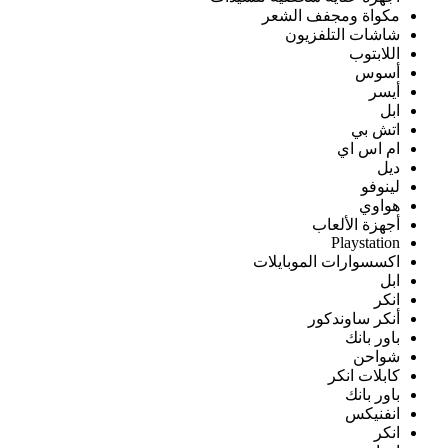
مكواة ومجفف الشعر
شاشات التلفزيون
اللابتوب
أسوس
أيسر
ابل
اتش بي
ام اس اي
ديل
لينوفو
هواوي
أجهزة الألعاب
Playstation
اكسسوارات الموبايلات
ابل
انكر
أنكر ساوندكور
باور بانك
شواحن
كابلات انكر
باور بانك
انفنيكس
انكر