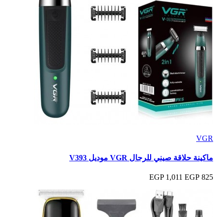
VGR
ماكينة حلاقة صيني للرجال VGR موديل V393
1,011 EGP
825 EGP