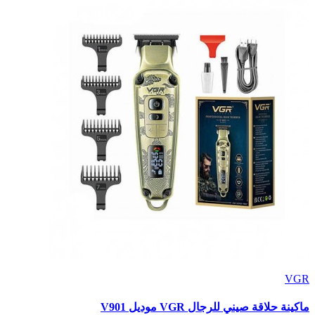
VGR
ماكينة حلاقة صيني للرجال VGR موديل V901