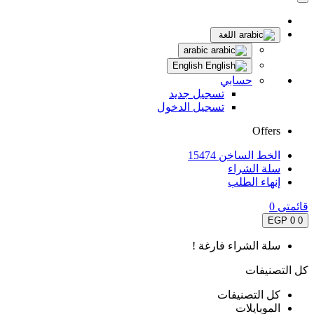
اللغة
arabic
English
حسابي
تسجيل جديد
تسجيل الدخول
Offers
الخط الساخن 15474
سلة الشراء
إنهاء الطلب
قائمتى
0
0 EGP
0
سلة الشراء فارغة !
كل التصنيفات
كل التصنيفات
الموبايلات