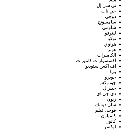
تي سي إل
جي تاب
دوجى
سامسونج
شاومي
لينوفو
نوكيا
هواوي
هونر
الكاميرات
اكسسوارات كاميرات
اف اكس ستوديو
بويا
جوبرو
جودوكس
جينرال
دى جي اى
زيون
سان ديسك
فوجى فيلم
كاميلون
كانون
ليكسر