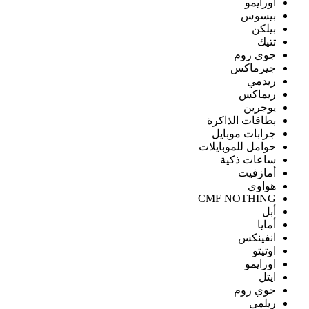
اورايمو
بيسوس
بيلكن
تتيك
جوى روم
جيرماكس
ريدمي
ريماكس
يوجرين
بطاقات الذاكرة
جرابات موبايل
حوامل للموبايلات
ساعات ذكية
أمازفيت
هواوى
CMF NOTHING
أبل
أمايا
انفينكس
اوتيتو
اورايمو
ايتل
جوي روم
ريلمى