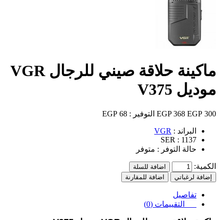
ماكينة حلاقة صيني للرجال VGR
موديل V375
300 EGP
368 EGP
التوفير :
68 EGP
البراند :
VGR
SER :
1137
حالة التوفر :
متوفر
الكمية:
اضافة للسلة
إضافة لرغباتي
اضافة للمقارنة
تفاصيل
التقييمات (0)