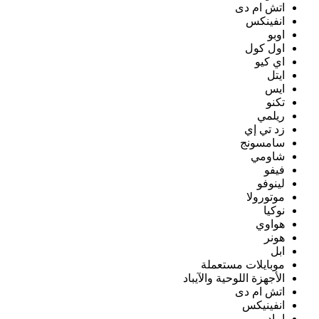
اتش ام دى
انفينكس
اوبو
اول كول
اي كيو
ايتل
ايس
تكنو
ريلمي
زد تي إي
سامسونج
شاومي
فيفو
لينوفو
موتورولا
نوكيا
هواوي
هونر
ابل
موبايلات مستعملة
الأجهزة اللوحية والآيباد
اتش ام دى
انفينيكس
ايباد