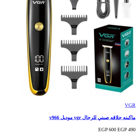
VGR
ماكينه حلاقه صيني للرجال vgr موديل v966
600 EGP
490 EGP