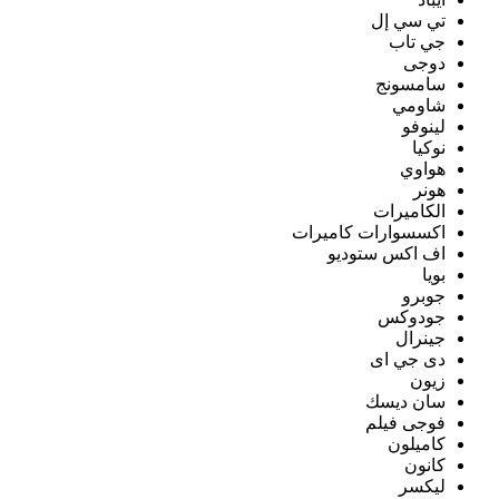
تي سي إل
جي تاب
دوجى
سامسونج
شاومي
لينوفو
نوكيا
هواوي
هونر
الكاميرات
اكسسوارات كاميرات
اف اكس ستوديو
بويا
جوبرو
جودوكس
جينرال
دى جي اى
زيون
سان ديسك
فوجى فيلم
كاميلون
كانون
ليكسر