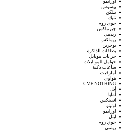
اورايمو
بيسوس
بيلكن
تتيك
جوى روم
جيرماكس
ريدمي
ريماكس
يوجرين
بطاقات الذاكرة
جرابات موبايل
حوامل للموبايلات
ساعات ذكية
أمازفيت
هواوى
CMF NOTHING
أبل
أمايا
انفينكس
اوتيتو
اورايمو
ايتل
جوي روم
ريلمى