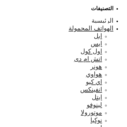
التصنيفات
الرئيسية
الهواتف المحمولة
ابل
ايس
اول كول
اتش ام دى
هونر
هواوي
اي كيو
انفينكس
ايتل
لينوفو
موتورولا
نوكيا