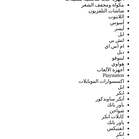
مكواة ومجفف الشعر
شاشات التلفزيون
اللابتوب
أسوس
أيسر
ابل
اتش بي
ام اس اي
ديل
لينوفو
هواوي
أجهزة الألعاب
Playstation
اكسسوارات الموبايلات
ابل
انكر
أنكر ساوندكور
باور بانك
شواحن
كابلات انكر
باور بانك
انفنيكس
انكر