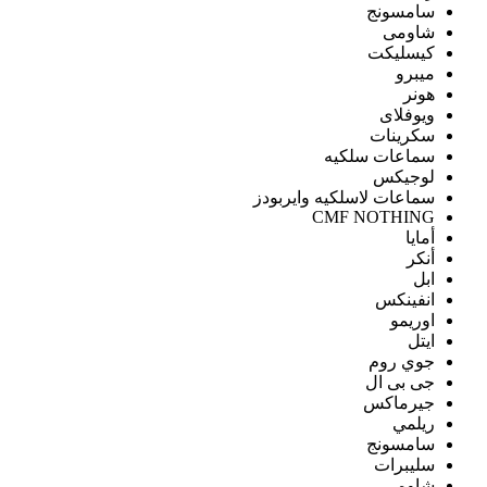
سامسونج
شاومى
كيسليكت
ميبرو
هونر
ويوفلاى
سكرينات
سماعات سلكيه
لوجيكس
سماعات لاسلكيه وايربودز
CMF NOTHING
أمايا
أنكر
ابل
انفينكس
اوريمو
ايتل
جوي روم
جى بى ال
جيرماكس
ريلمي
سامسونج
سليبرات
شاومى