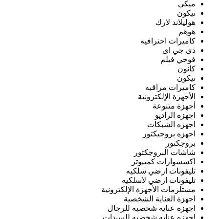
ميكي
نيكون
هوليلاند لارك
هوهم
كاميرات احترافيه
دى جي اى
فوجي فيلم
كانون
نيكون
كاميرات مراقبه
الأجهزة الإلكترونية
أجهزة متنوعة
اجهزه الراديو
اجهزه الشبكات
اجهزه بروجيكتور
بروجكتور
شاشات البروجكتور
اكسسوارات كمبيوتر
تليفونات ارضي سلكيه
تليفونات ارضي لاسلكيه
مستلزمات الأجهزة الإلكترونية
اجهزة العناية الشخصية
اجهزه عنايه شخصيه للرجال
اجهزه عنايه شخصيه للسيدات