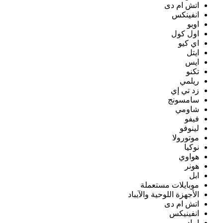
اتش ام دى
انفينكس
اوبو
اول كول
اي كيو
ايتل
ايس
تكنو
ريلمي
زد تي إي
سامسونج
شاومي
فيفو
لينوفو
موتورولا
نوكيا
هواوي
هونر
ابل
موبايلات مستعملة
الأجهزة اللوحية والآيباد
اتش ام دى
انفينيكس
ايباد