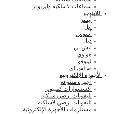
سماعات لاسلكيه وايربودز
اللابتوب
أيسر
ابل
أسوس
ديل
اتش بي
هواوي
لينوفو
ام اس اي
الأجهزة الإلكترونية
أجهزة متنوعة
اكسسوارات كمبيوتر
تليفونات ارضي سلكيه
تليفونات ارضي لاسلكيه
مستلزمات الأجهزة الإلكترونية