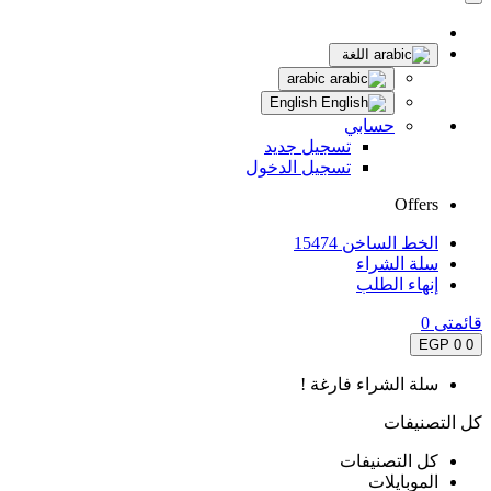
اللغة
arabic
English
حسابي
تسجيل جديد
تسجيل الدخول
Offers
الخط الساخن 15474
سلة الشراء
إنهاء الطلب
قائمتى
0
0 EGP
0
سلة الشراء فارغة !
كل التصنيفات
كل التصنيفات
الموبايلات