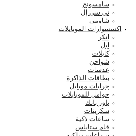
سامسونج
تي سي إل
شاومي
اكسسوارات الموبايلات
انكر
ابل
كابلات
شواحن
عدسات
بطاقات الذاكرة
جرابات موبايل
حوامل للموبايلات
باور بانك
سكرينات
ساعات ذكية
قلم ستايلس
سماعات سلكيه