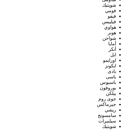
شويتيك
فومي
فيفو
فيليبس
هواوي
هونر
شواحن
أمايا
أنكر
ابل
اورايمو
ايكونز
بادى
باسى
باسيوس
بوروفون
بيلكن
جوى روم
جيرماكس
ريشي
سامسونج
سيلبيرات
شويتيك