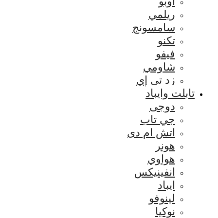
اوبو
ريلمي
سامسونج
تكنو
فيفو
شاومي
زد تي إي
تابلت وايباد
دوجى
جي تاب
اتش ام دى
هونر
هواوي
انفينيكس
ايباد
لينوفو
نوكيا