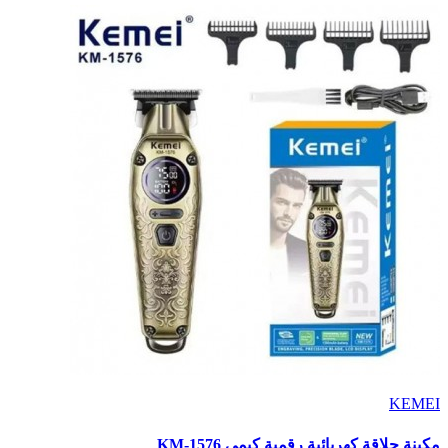
KEMEI
مكينة حلاقة كهربائية رقمية كيمي KM‑1576