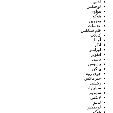
لدنيو
لوجيكس
هواوى
هوكو
يوجرين
عدسات
قلم ستايلس
كابلات
أمايا
أنكر
اورايمو
ايكونز
باسى
بيسوس
بيلكن
جوى روم
جيرماكس
ريتشى
سيلبيرات
سينديم
لانكس
لدنيو
لوجيكس
هوكو