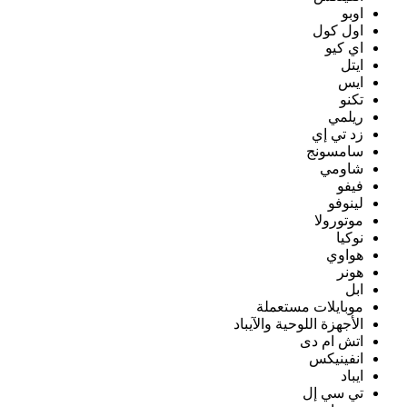
اوبو
اول كول
اي كيو
ايتل
ايس
تكنو
ريلمي
زد تي إي
سامسونج
شاومي
فيفو
لينوفو
موتورولا
نوكيا
هواوي
هونر
ابل
موبايلات مستعملة
الأجهزة اللوحية والآيباد
اتش ام دى
انفينيكس
ايباد
تي سي إل