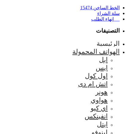
الخط الساخن 15474
سلة الشراء
إنهاء الطلب
التصنيفات
الرئيسية
الهواتف المحمولة
ابل
ايس
اول كول
اتش ام دى
هونر
هواوي
اي كيو
انفينكس
ايتل
لينوفو