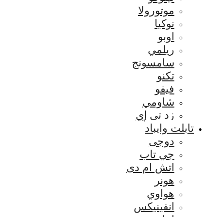
موتورولا
نوكيا
اوبو
ريلمي
سامسونج
تكنو
فيفو
شاومي
زد تي إي
تابلت وايباد
دوجى
جي تاب
اتش ام دى
هونر
هواوي
انفينيكس