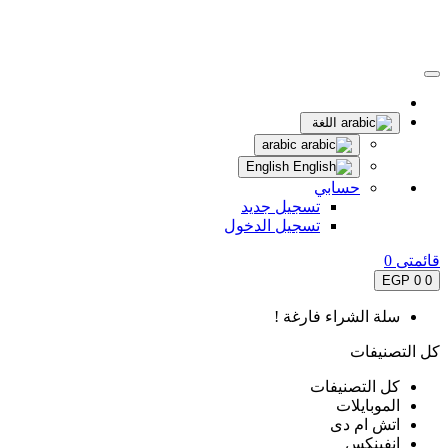
اللغة
arabic
English
حسابي
تسجيل جديد
تسجيل الدخول
قائمتى
0
0 EGP
0
سلة الشراء فارغة !
كل التصنيفات
كل التصنيفات
الموبايلات
اتش ام دى
انفينكس