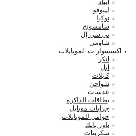
ايباد
لينوفو
نوكيا
سامسونج
تي سي إل
شاومي
اكسسوارات الموبايلات
انكر
ابل
كابلات
شواحن
عدسات
بطاقات الذاكرة
جرابات موبايل
حوامل للموبايلات
باور بانك
سكرينات