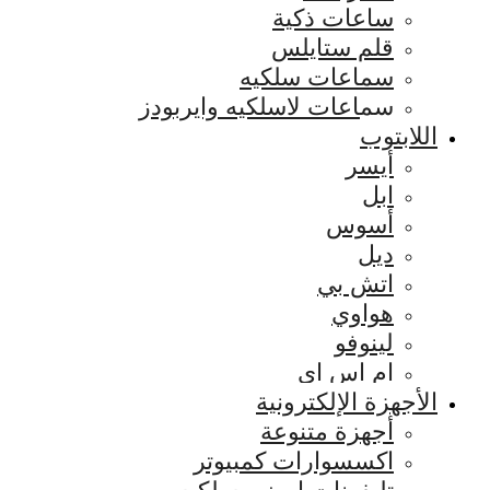
ساعات ذكية
قلم ستايلس
سماعات سلكيه
سماعات لاسلكيه وايربودز
اللابتوب
أيسر
ابل
أسوس
ديل
اتش بي
هواوي
لينوفو
ام اس اي
الأجهزة الإلكترونية
أجهزة متنوعة
اكسسوارات كمبيوتر