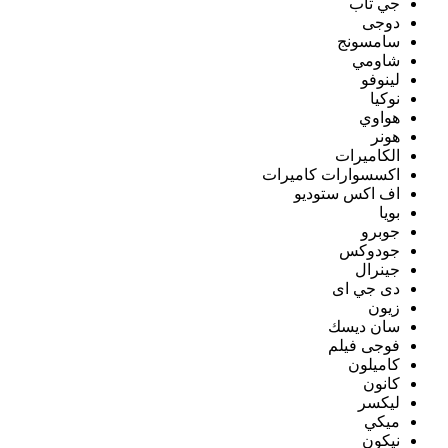
جي تاب
دوجى
سامسونج
شاومي
لينوفو
نوكيا
هواوي
هونر
الكاميرات
اكسسوارات كاميرات
اف اكس ستوديو
بويا
جوبرو
جودوكس
جينرال
دى جي اى
زيون
سان ديسك
فوجى فيلم
كاميلون
كانون
ليكسر
ميكي
نيكون