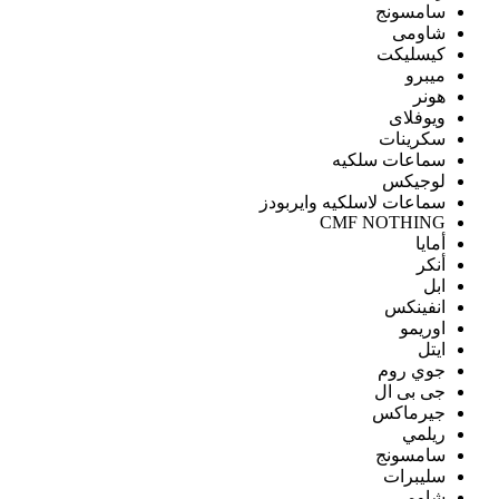
سامسونج
شاومى
كيسليكت
ميبرو
هونر
ويوفلاى
سكرينات
سماعات سلكيه
لوجيكس
سماعات لاسلكيه وايربودز
CMF NOTHING
أمايا
أنكر
ابل
انفينكس
اوريمو
ايتل
جوي روم
جى بى ال
جيرماكس
ريلمي
سامسونج
سليبرات
شاومى