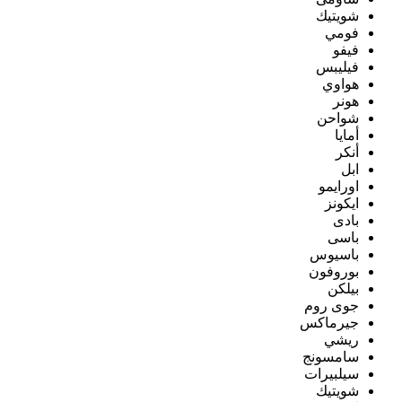
شويتيك
فومي
فيفو
فيليبس
هواوي
هونر
شواحن
أمايا
أنكر
ابل
اورايمو
ايكونز
بادى
باسى
باسيوس
بوروفون
بيلكن
جوى روم
جيرماكس
ريشي
سامسونج
سيلبيرات
شويتيك