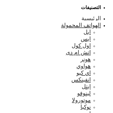
التصنيفات
الرئيسية
الهواتف المحمولة
ابل
ايس
اول كول
اتش ام دى
هونر
هواوي
اي كيو
انفينكس
ايتل
لينوفو
موتورولا
نوكيا