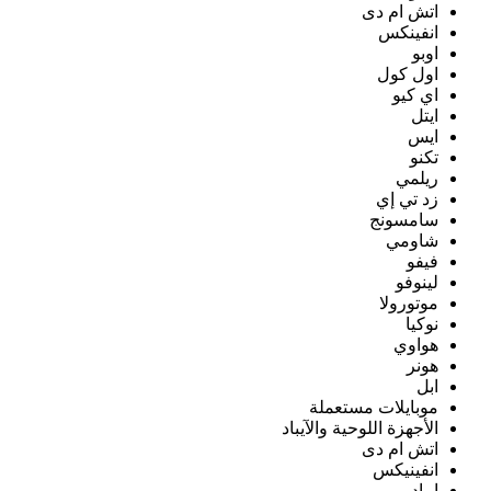
اتش ام دى
انفينكس
اوبو
اول كول
اي كيو
ايتل
ايس
تكنو
ريلمي
زد تي إي
سامسونج
شاومي
فيفو
لينوفو
موتورولا
نوكيا
هواوي
هونر
ابل
موبايلات مستعملة
الأجهزة اللوحية والآيباد
اتش ام دى
انفينيكس
ايباد