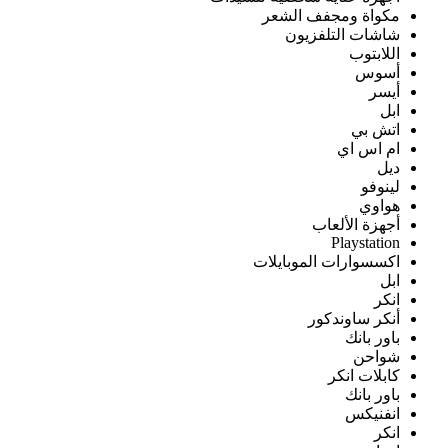
مكواة ومجفف الشعر
شاشات التلفزيون
اللابتوب
أسوس
أيسر
ابل
اتش بي
ام اس اي
ديل
لينوفو
هواوي
أجهزة الألعاب
Playstation
اكسسوارات الموبايلات
ابل
انكر
أنكر ساوندكور
باور بانك
شواحن
كابلات انكر
باور بانك
انفنيكس
انكر