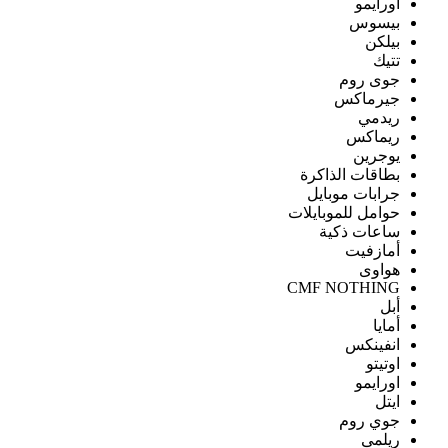
اورايمو
بيسوس
بيلكن
تتيك
جوى روم
جيرماكس
ريدمي
ريماكس
يوجرين
بطاقات الذاكرة
جرابات موبايل
حوامل للموبايلات
ساعات ذكية
أمازفيت
هواوى
CMF NOTHING
أبل
أمايا
انفينكس
اوتيتو
اورايمو
ايتل
جوي روم
ريلمى