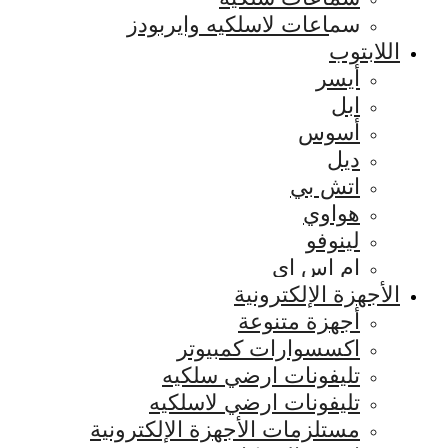
سماعات لاسلكيه وايربودز
اللابتوب
أيسر
ابل
أسوس
ديل
اتش بي
هواوي
لينوفو
ام اس اي
الأجهزة الإلكترونية
أجهزة متنوعة
اكسسوارات كمبيوتر
تليفونات ارضي سلكيه
تليفونات ارضي لاسلكيه
مستلزمات الأجهزة الإلكترونية