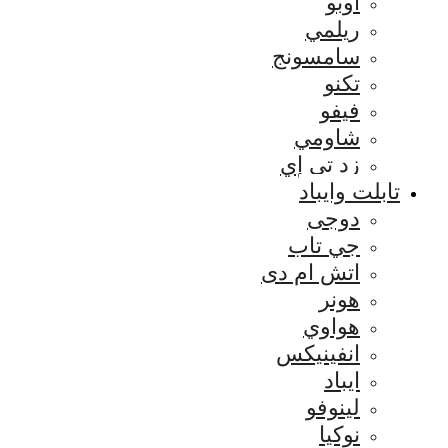
اوبو
ريلمي
سامسونج
تكنو
فيفو
شاومي
زد تي إي
تابلت وايباد
دوجى
جي تاب
اتش ام دى
هونر
هواوي
انفينيكس
ايباد
لينوفو
نوكيا