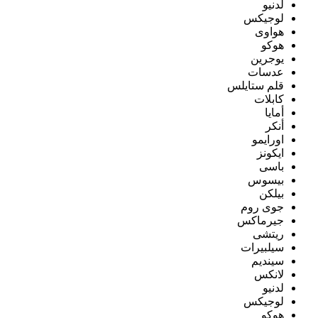
لدنيو
لوجيكس
هواوى
هوكو
يوجرين
عدسات
قلم ستايلس
كابلات
أمايا
أنكر
اورايمو
ايكونز
باسى
بيسوس
بيلكن
جوى روم
جيرماكس
ريتشى
سيلبيرات
سينديم
لانكس
لدنيو
لوجيكس
هوكو