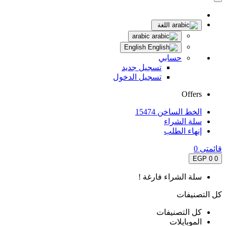
اللغة
arabic
English
حسابي
تسجيل جديد
تسجيل الدخول
Offers
الخط الساخن 15474
سلة الشراء
إنهاء الطلب
قائمتى
0
0 EGP
0
سلة الشراء فارغة !
كل التصنيفات
كل التصنيفات
الموبايلات