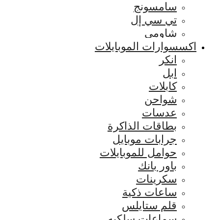
سامسونج
تي سي إل
شاومي
اكسسوارات الموبايلات
انكر
ابل
كابلات
شواحن
عدسات
بطاقات الذاكرة
جرابات موبايل
حوامل للموبايلات
باور بانك
سكرينات
ساعات ذكية
قلم ستايلس
سماعات سلكيه