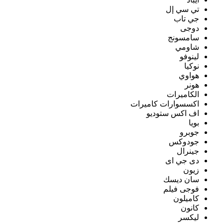
تي سي إل
جي تاب
دوجى
سامسونج
شاومي
لينوفو
نوكيا
هواوي
هونر
الكاميرات
اكسسوارات كاميرات
اف اكس ستوديو
بويا
جوبرو
جودوكس
جينرال
دى جي اى
زيون
سان ديسك
فوجى فيلم
كاميلون
كانون
ليكسر