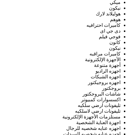
ميكي
نيكون
هوليلاند لارك
هوهم
كاميرات احترافيه
دى جي اى
فوجي فيلم
كانون
نيكون
كاميرات مراقبه
الأجهزة الإلكترونية
أجهزة متنوعة
اجهزه الراديو
اجهزه الشبكات
اجهزه بروجيكتور
بروجكتور
شاشات البروجكتور
اكسسوارات كمبيوتر
تليفونات ارضي سلكيه
تليفونات ارضي لاسلكيه
مستلزمات الأجهزة الإلكترونية
اجهزة العناية الشخصية
اجهزه عنايه شخصيه للرجال
اجهزه عنايه شخصيه للسيدات