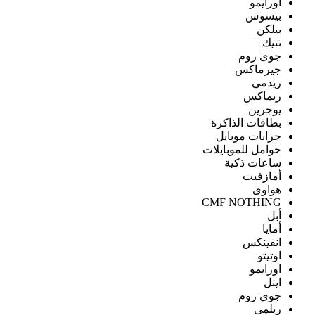
اورايمو
بيسوس
بيلكن
تتيك
جوى روم
جيرماكس
ريدمي
ريماكس
يوجرين
بطاقات الذاكرة
جرابات موبايل
حوامل للموبايلات
ساعات ذكية
أمازفيت
هواوى
CMF NOTHING
أبل
أمايا
انفينكس
اوتيتو
اورايمو
ايتل
جوي روم
ريلمى