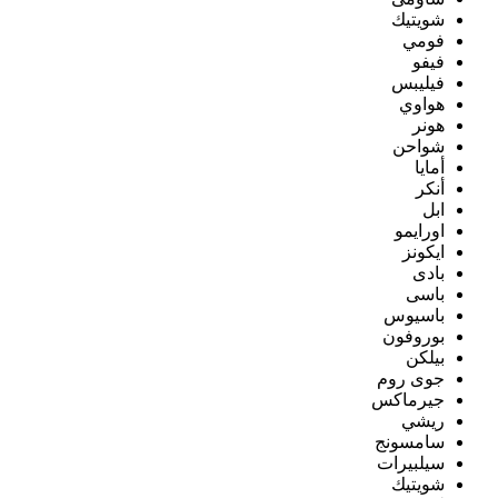
شويتيك
فومي
فيفو
فيليبس
هواوي
هونر
شواحن
أمايا
أنكر
ابل
اورايمو
ايكونز
بادى
باسى
باسيوس
بوروفون
بيلكن
جوى روم
جيرماكس
ريشي
سامسونج
سيلبيرات
شويتيك