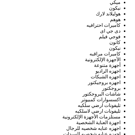
ميكي
نيكون
هوليلاند لارك
هوهم
كاميرات احترافيه
دى جي اى
فوجي فيلم
كانون
نيكون
كاميرات مراقبه
الأجهزة الإلكترونية
أجهزة متنوعة
اجهزه الراديو
اجهزه الشبكات
اجهزه بروجيكتور
بروجكتور
شاشات البروجكتور
اكسسوارات كمبيوتر
تليفونات ارضي سلكيه
تليفونات ارضي لاسلكيه
مستلزمات الأجهزة الإلكترونية
اجهزة العناية الشخصية
اجهزه عنايه شخصيه للرجال
اجهزه عنايه شخصيه للسيدات