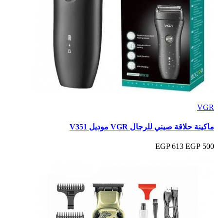
VGR
ماكينة حلاقة صيني للرجال VGR موديل V351
613 EGP
500 EGP