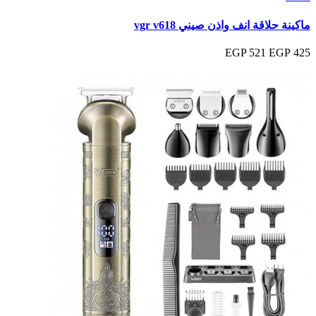
ماكينة حلاقة انف واذن صيني vgr v618
521 EGP
425 EGP