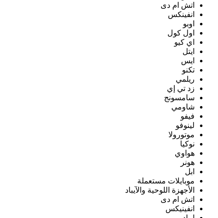
اتش ام دى
انفينكس
اوبو
اول كول
اي كيو
ايتل
ايس
تكنو
ريلمي
زد تي إي
سامسونج
شاومي
فيفو
لينوفو
موتورولا
نوكيا
هواوي
هونر
ابل
موبايلات مستعملة
الأجهزة اللوحية والآيباد
اتش ام دى
انفينيكس
ايباد