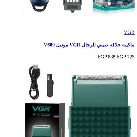
VGR
ماكينة حلاقة صيني للرجال VGR موديل V689
888 EGP
725 EGP