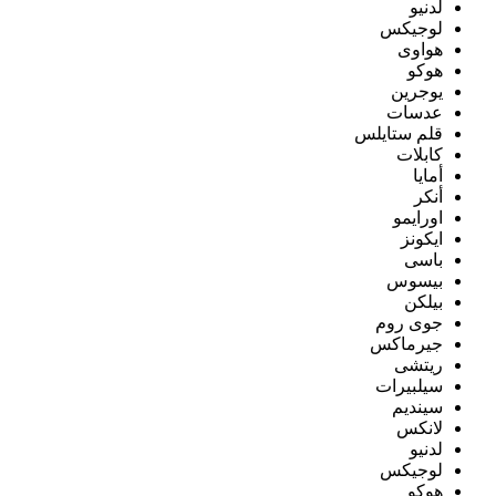
لدنيو
لوجيكس
هواوى
هوكو
يوجرين
عدسات
قلم ستايلس
كابلات
أمايا
أنكر
اورايمو
ايكونز
باسى
بيسوس
بيلكن
جوى روم
جيرماكس
ريتشى
سيلبيرات
سينديم
لانكس
لدنيو
لوجيكس
هوكو