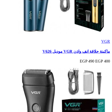
VGR
ماكينة حلاقة انف واذن VGR موديل V626
490 EGP
400 EGP