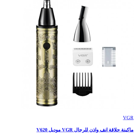
VGR
ماكينة حلاقة انف واذن للرجال VGR موديل V620