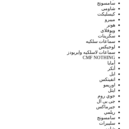
سامسونج
شاومى
كيسليكت
ميبرو
هونر
ويوفلاى
سكرينات
سماعات سلكيه
لوجيكس
سماعات لاسلكيه وايربودز
CMF NOTHING
أمايا
أنكر
ابل
انفينكس
اوريمو
ايتل
جوي روم
جى بى ال
جيرماكس
ريلمي
سامسونج
سليبرات
شاومى