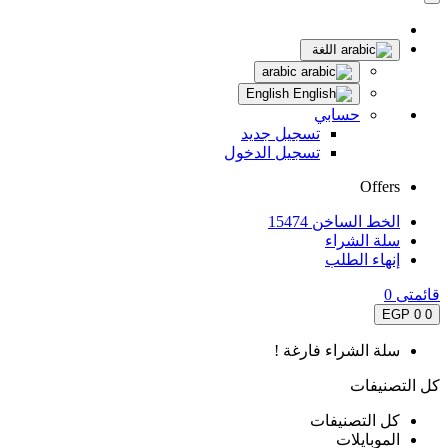
اللغة
arabic
English
حسابي
تسجيل جديد
تسجيل الدخول
Offers
الخط الساخن 15474
سلة الشراء
إنهاء الطلب
قائمتى
0
0 EGP
0
سلة الشراء فارغة !
كل التصنيفات
كل التصنيفات
الموبايلات