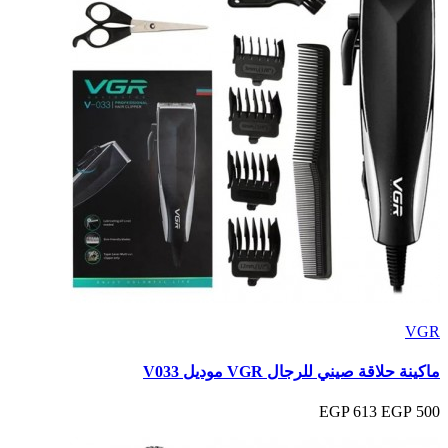
VGR
ماكينة حلاقة صيني للرجال VGR موديل V033
613 EGP
500 EGP