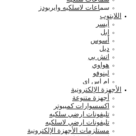
سماعات لاسلكيه وايربودز
اللابتوب
أيسر
ابل
أسوس
ديل
اتش بي
هواوي
لينوفو
ام اس اي
الأجهزة الإلكترونية
أجهزة متنوعة
اكسسوارات كمبيوتر
تليفونات ارضي سلكيه
تليفونات ارضي لاسلكيه
مستلزمات الأجهزة الإلكترونية