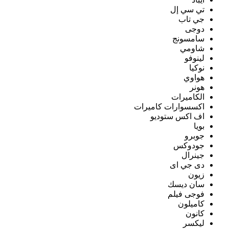
تي سي إل
جي تاب
دوجى
سامسونج
شاومي
لينوفو
نوكيا
هواوي
هونر
الكاميرات
اكسسوارات كاميرات
اف اكس ستوديو
بويا
جوبرو
جودوكس
جينرال
دى جي اى
زيون
سان ديسك
فوجى فيلم
كاميلون
كانون
ليكسر