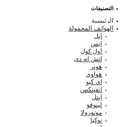
التصنيفات
الرئيسية
الهواتف المحمولة
ابل
ايس
اول كول
اتش ام دى
هونر
هواوي
اي كيو
انفينكس
ايتل
لينوفو
موتورولا
نوكيا