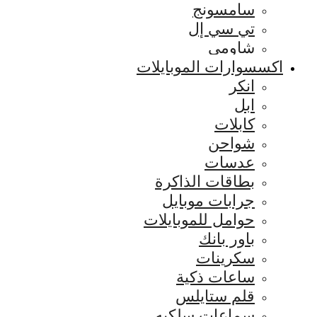
سامسونج
تي سي إل
شاومي
اكسسوارات الموبايلات
انكر
ابل
كابلات
شواحن
عدسات
بطاقات الذاكرة
جرابات موبايل
حوامل للموبايلات
باور بانك
سكرينات
ساعات ذكية
قلم ستايلس
سماعات سلكيه