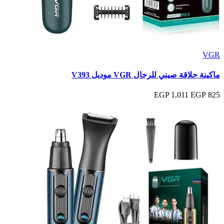
VGR
ماكينة حلاقة صيني للرجال VGR موديل V393
1,011 EGP
825 EGP