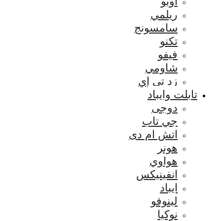
اوبو
ريلمي
سامسونج
تكنو
فيفو
شاومي
زد تي إي
تابلت وايباد
دوجى
جي تاب
اتش ام دى
هونر
هواوي
انفينيكس
ايباد
لينوفو
نوكيا