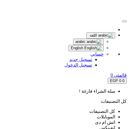
اللغة
arabic
English
حسابي
تسجيل جديد
تسجيل الدخول
قائمتى
0
0 EGP
0
سلة الشراء فارغة !
كل التصنيفات
كل التصنيفات
الموبايلات
اتش ام دى
انفينكس