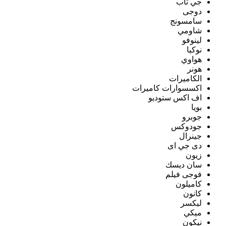
جي تاب
دوجى
سامسونج
شاومي
لينوفو
نوكيا
هواوي
هونر
الكاميرات
اكسسوارات كاميرات
اف اكس ستوديو
بويا
جوبرو
جودوكس
جينرال
دى جي اى
زيون
سان ديسك
فوجى فيلم
كاميلون
كانون
ليكسر
ميكي
نيكون