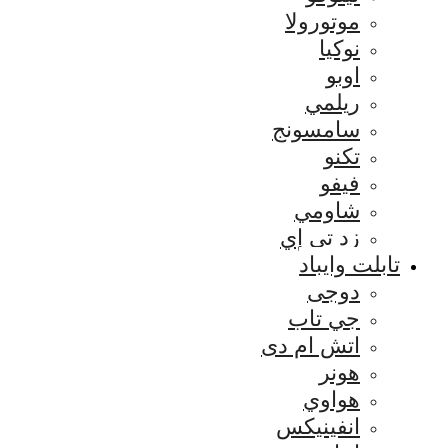
موتورولا
نوكيا
اوبو
ريلمي
سامسونج
تكنو
فيفو
شاومي
زد تي إي
تابلت وايباد
دوجى
جي تاب
اتش ام دى
هونر
هواوي
انفينيكس