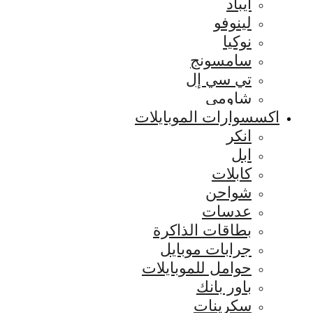
ايباد
لينوفو
نوكيا
سامسونج
تي سي إل
شاومي
اكسسوارات الموبايلات
انكر
ابل
كابلات
شواحن
عدسات
بطاقات الذاكرة
جرابات موبايل
حوامل للموبايلات
باور بانك
سكرينات