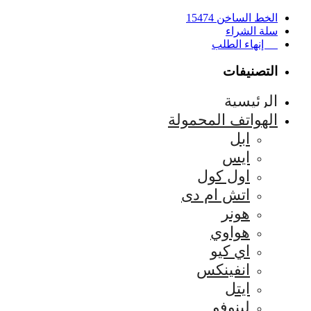
الخط الساخن 15474
سلة الشراء
إنهاء الطلب
التصنيفات
الرئيسية
الهواتف المحمولة
ابل
ايس
اول كول
اتش ام دى
هونر
هواوي
اي كيو
انفينكس
ايتل
لينوفو