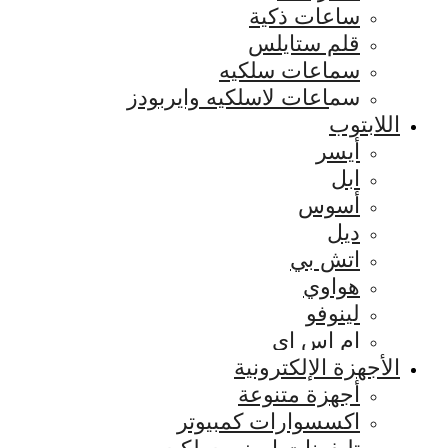
ساعات ذكية
قلم ستايلس
سماعات سلكيه
سماعات لاسلكيه وايربودز
اللابتوب
أيسر
ابل
أسوس
ديل
اتش بي
هواوي
لينوفو
ام اس اي
الأجهزة الإلكترونية
أجهزة متنوعة
اكسسوارات كمبيوتر