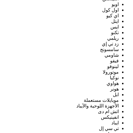
اوبو
اول كول
اي كيو
ايتل
ايس
تكنو
ريلمي
زد تي إي
سامسونج
شاومي
فيفو
لينوفو
موتورولا
نوكيا
هواوي
هونر
ابل
موبايلات مستعملة
الأجهزة اللوحية والآيباد
اتش ام دى
انفينيكس
ايباد
تي سي إل