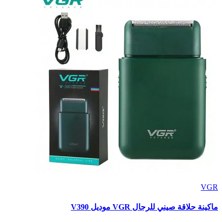
VGR
ماكينة حلاقة صيني للرجال VGR موديل V390