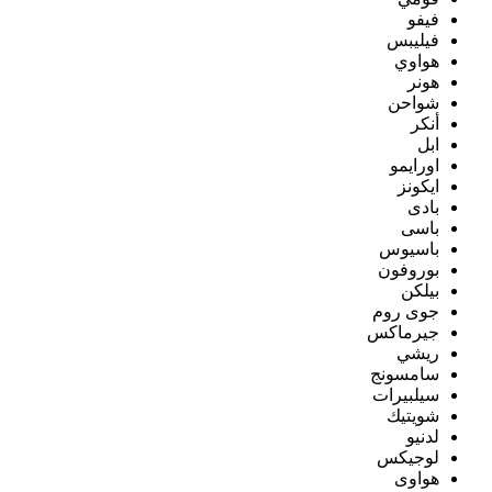
فيفو
فيليبس
هواوي
هونر
شواحن
أنكر
ابل
اورايمو
ايكونز
بادى
باسى
باسيوس
بوروفون
بيلكن
جوى روم
جيرماكس
ريشي
سامسونج
سيلبيرات
شويتيك
لدنيو
لوجيكس
هواوى