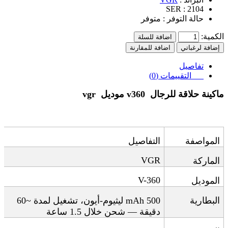
SER :
2104
حالة التوفر :
متوفر
الكمية:
اضافة للسلة
إضافة لرغباتي
اضافة للمقارنة
تفاصيل
التقييمات (0)
ماكينة حلاقة للرجال
v360
موديل
vgr
المواصفة
التفاصيل
VGR
الماركة
V-360
الموديل
البطارية
500 mAh
ليثيوم-أيون، تشغيل لمدة ~60
دقيقة — شحن خلال 1.5 ساعة