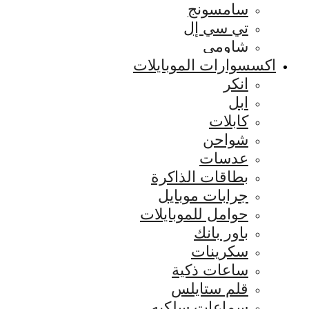
سامسونج
تي سي إل
شاومي
اكسسوارات الموبايلات
انكر
ابل
كابلات
شواحن
عدسات
بطاقات الذاكرة
جرابات موبايل
حوامل للموبايلات
باور بانك
سكرينات
ساعات ذكية
قلم ستايلس
سماعات سلكيه