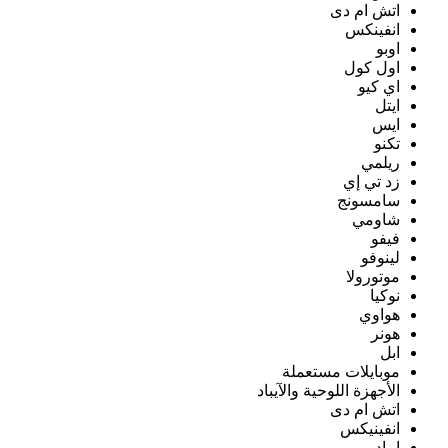
اتش ام دى
انفينكس
اوبو
اول كول
اي كيو
ايتل
ايس
تكنو
ريلمي
زد تي إي
سامسونج
شاومي
فيفو
لينوفو
موتورولا
نوكيا
هواوي
هونر
ابل
موبايلات مستعملة
الأجهزة اللوحية والآيباد
اتش ام دى
انفينيكس
ايباد