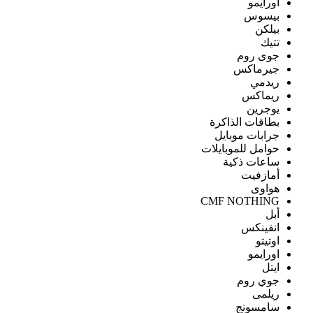
اورايمو
بيسوس
بيلكن
تتيك
جوى روم
جيرماكس
ريدمي
ريماكس
يوجرين
بطاقات الذاكرة
جرابات موبايل
حوامل للموبايلات
ساعات ذكية
أمازفيت
هواوى
CMF NOTHING
أبل
انفينكس
اوتيتو
اورايمو
ايتل
جوي روم
ريلمى
سامسونج