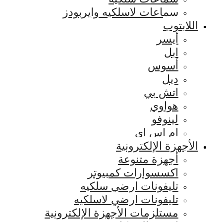
سماعات لاسلكيه وايربودز
اللابتوب
أيسر
ابل
أسوس
ديل
اتش بي
هواوي
لينوفو
ام اس اي
الأجهزة الإلكترونية
أجهزة متنوعة
اكسسوارات كمبيوتر
تليفونات ارضي سلكيه
تليفونات ارضي لاسلكيه
مستلزمات الأجهزة الإلكترونية