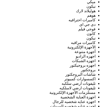
ميكي
نيكون
هوليلاند لارك
هوهم
كاميرات احترافيه
دى جي اى
فوجي فيلم
كانون
نيكون
كاميرات مراقبه
الأجهزة الإلكترونية
أجهزة متنوعة
اجهزه الراديو
اجهزه الشبكات
اجهزه بروجيكتور
بروجكتور
شاشات البروجكتور
اكسسوارات كمبيوتر
تليفونات ارضي سلكيه
تليفونات ارضي لاسلكيه
مستلزمات الأجهزة الإلكترونية
اجهزة العناية الشخصية
اجهزه عنايه شخصيه للرجال
اجهزه عنايه شخصيه للسيدات