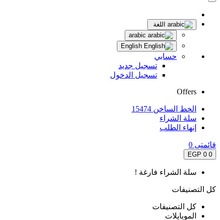
اللغة
arabic
English
حسابي
تسجيل جديد
تسجيل الدخول
Offers
الخط الساخن 15474
سلة الشراء
إنهاء الطلب
قائمتى
0
0 EGP
0
سلة الشراء فارغة !
كل التصنيفات
كل التصنيفات
الموبايلات