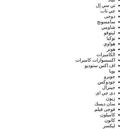
تي سي إل
جي تاب
دوجى
سامسونج
شاومي
لينوفو
نوكيا
هواوي
هونر
الكاميرات
اكسسوارات كاميرات
اف اكس ستوديو
بويا
جوبرو
جودوكس
جينرال
دى جي اى
زيون
سان ديسك
فوجى فيلم
كاميلون
كانون
ليكسر