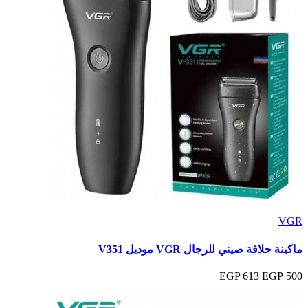
VGR
ماكينة حلاقة صيني للرجال VGR موديل V351
613 EGP
500 EGP