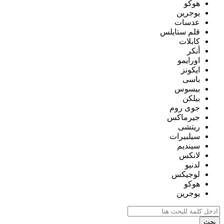
هوكو
يوجرين
عدسات
قلم ستايلس
كابلات
أنكر
اورايمو
ايكونز
باسى
بيسوس
بيلكن
جوى روم
جيرماكس
ريتشى
سيلبيرات
سينديم
لانكس
لدنيو
لوجيكس
هوكو
يوجرين
بحث