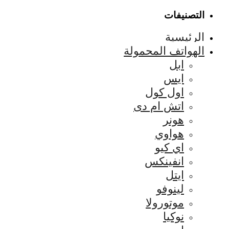
التصنيفات
الرئيسية
الهواتف المحمولة
ابل
ايس
اول كول
اتش ام دى
هونر
هواوي
اي كيو
انفينكس
ايتل
لينوفو
موتورولا
نوكيا