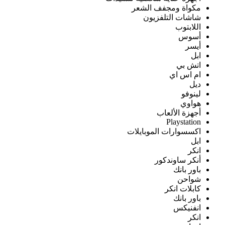
مكواة ومجفف الشعر
شاشات التلفزيون
اللابتوب
أسوس
أيسر
ابل
اتش بي
ام اس اي
ديل
لينوفو
هواوي
أجهزة الألعاب
Playstation
اكسسوارات الموبايلات
ابل
انكر
أنكر ساوندكور
باور بانك
شواحن
كابلات انكر
باور بانك
انفنيكس
انكر