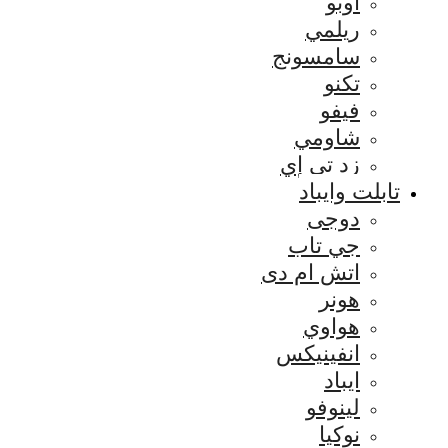
اوبو
ريلمي
سامسونج
تكنو
فيفو
شاومي
زد تي إي
تابلت وايباد
دوجى
جي تاب
اتش ام دى
هونر
هواوي
انفينيكس
ايباد
لينوفو
نوكيا