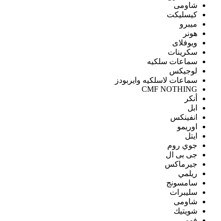
شاومى
كيسليكت
ميبرو
هونر
ويوفلاى
سكرينات
سماعات سلكيه
لوجيكس
سماعات لاسلكيه وايربودز
CMF NOTHING
أنكر
ابل
انفينكس
اوريمو
ايتل
جوي روم
جى بى ال
جيرماكس
ريلمي
سامسونج
سليبرات
شاومى
شويتيك
فومي