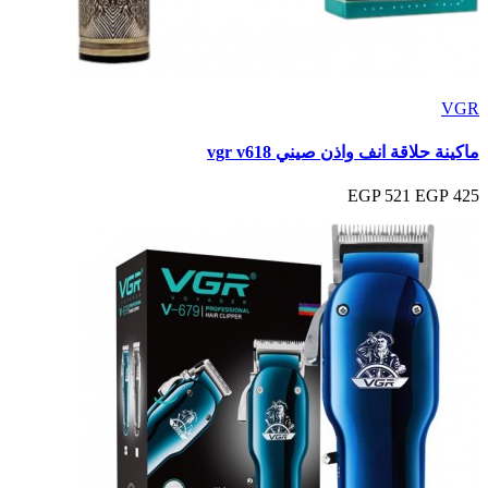
VGR
ماكينة حلاقة انف واذن صيني vgr v618
521 EGP
425 EGP