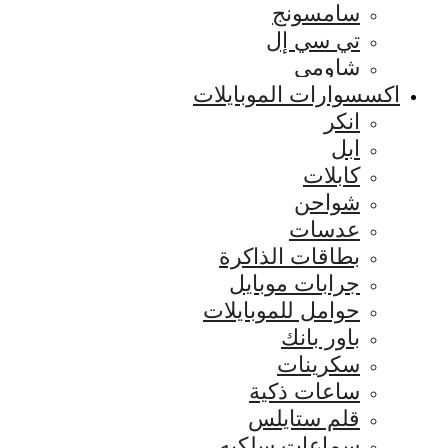
سامسونج
تي سي إل
شاومي
اكسسوارات الموبايلات
انكر
ابل
كابلات
شواحن
عدسات
بطاقات الذاكرة
جرابات موبايل
حوامل للموبايلات
باور بانك
سكرينات
ساعات ذكية
قلم ستايلس
سماعات سلكيه