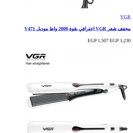
VGR
مجفف شعر VGR احترافي بقوة 2800 واط موديل V471
1,507 EGP
1,230 EGP