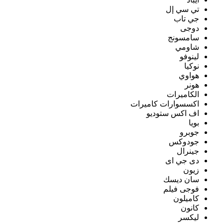
تي سي إل
جي تاب
دوجى
سامسونج
شاومي
لينوفو
نوكيا
هواوي
هونر
الكاميرات
اكسسوارات كاميرات
اف اكس ستوديو
بويا
جوبرو
جودوكس
جينرال
دى جي اى
زيون
سان ديسك
فوجى فيلم
كاميلون
كانون
ليكسر