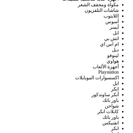
مكواة ومجفف الشعر
شاشات التلفزيون
اللابتوب
أسوس
أيسر
ابل
اتش بي
ام اس اي
ديل
لينوفو
هواوي
أجهزة الألعاب
Playstation
اكسسوارات الموبايلات
ابل
انكر
أنكر ساوندكور
باور بانك
شواحن
كابلات انكر
باور بانك
انفنيكس
انكر