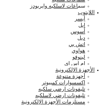
سماعات لاسلكيه وايربودز
اللابتوب
أيسر
ابل
أسوس
ديل
اتش بي
هواوي
لينوفو
ام اس اي
الأجهزة الإلكترونية
أجهزة متنوعة
اكسسوارات كمبيوتر
تليفونات ارضي سلكيه
تليفونات ارضي لاسلكيه
مستلزمات الأجهزة الإلكترونية