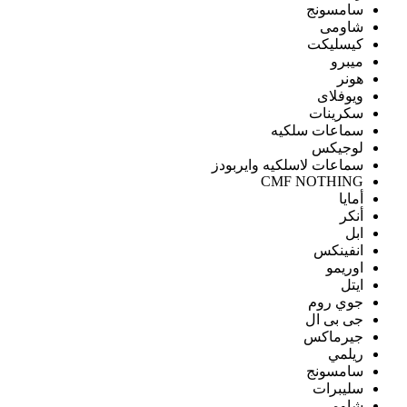
سامسونج
شاومى
كيسليكت
ميبرو
هونر
ويوفلاى
سكرينات
سماعات سلكيه
لوجيكس
سماعات لاسلكيه وايربودز
CMF NOTHING
أمايا
أنكر
ابل
انفينكس
اوريمو
ايتل
جوي روم
جى بى ال
جيرماكس
ريلمي
سامسونج
سليبرات
شاومى