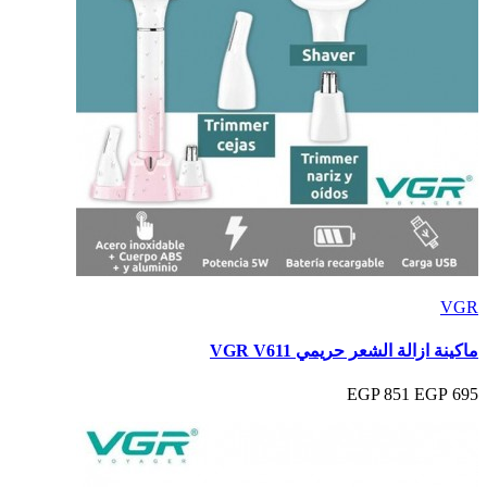
VGR
ماكينة ازالة الشعر حريمي VGR V611
851 EGP
695 EGP