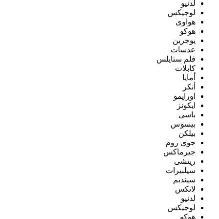
لدنيو
لوجيكس
هواوى
هوكو
يوجرين
عدسات
قلم ستايلس
كابلات
أمايا
أنكر
اورايمو
ايكونز
باسى
بيسوس
بيلكن
جوى روم
جيرماكس
ريتشى
سيلبيرات
سينديم
لانكس
لدنيو
لوجيكس
هوكو