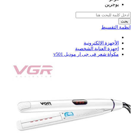
يوجرين
بحث
انظمة التقسيط
الأجهزة الإلكترونية
اجهزة العناية الشخصية
مكواة شعر فى جى ار موديل v501