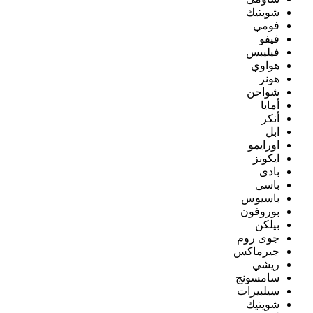
شويتيك
فومي
فيفو
فيليبس
هواوي
هونر
شواحن
أمايا
أنكر
ابل
اورايمو
ايكونز
بادى
باسى
باسيوس
بوروفون
بيلكن
جوى روم
جيرماكس
ريشي
سامسونج
سيلبيرات
شويتيك