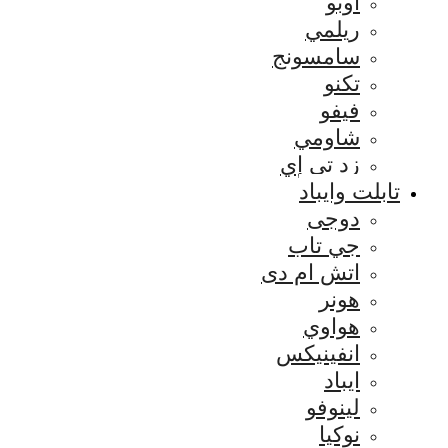
اوبو
ريلمي
سامسونج
تكنو
فيفو
شاومي
زد تي إي
تابلت وايباد
دوجى
جي تاب
اتش ام دى
هونر
هواوي
انفينيكس
ايباد
لينوفو
نوكيا