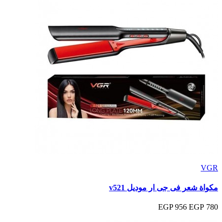
VGR
مكواة شعر فى جى ار موديل v521
956 EGP
780 EGP