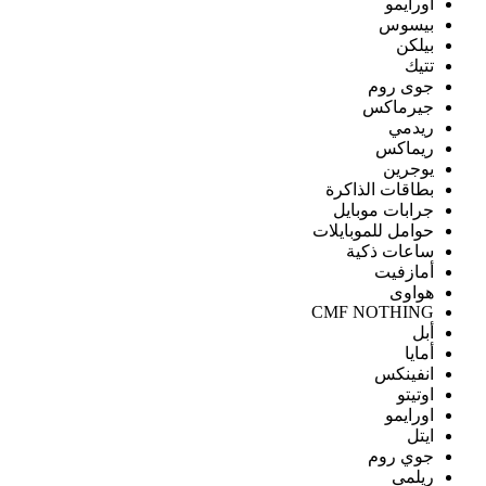
اورايمو
بيسوس
بيلكن
تتيك
جوى روم
جيرماكس
ريدمي
ريماكس
يوجرين
بطاقات الذاكرة
جرابات موبايل
حوامل للموبايلات
ساعات ذكية
أمازفيت
هواوى
CMF NOTHING
أبل
أمايا
انفينكس
اوتيتو
اورايمو
ايتل
جوي روم
ريلمى