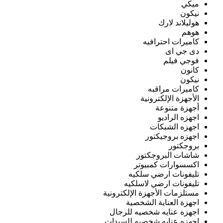
ميكي
نيكون
هوليلاند لارك
هوهم
كاميرات احترافيه
دى جي اى
فوجي فيلم
كانون
نيكون
كاميرات مراقبه
الأجهزة الإلكترونية
أجهزة متنوعة
اجهزه الراديو
اجهزه الشبكات
اجهزه بروجيكتور
بروجكتور
شاشات البروجكتور
اكسسوارات كمبيوتر
تليفونات ارضي سلكيه
تليفونات ارضي لاسلكيه
مستلزمات الأجهزة الإلكترونية
اجهزة العناية الشخصية
اجهزه عنايه شخصيه للرجال
اجهزه عنايه شخصيه للسيدات