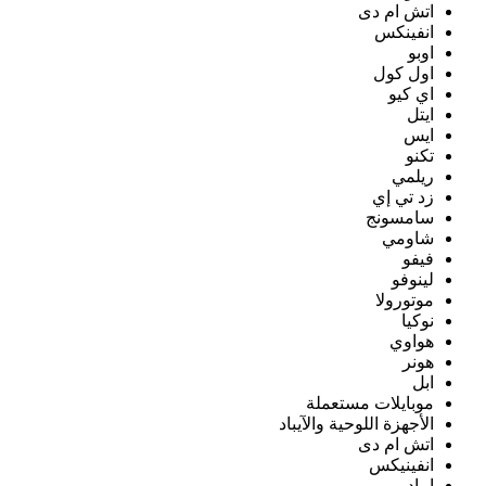
اتش ام دى
انفينكس
اوبو
اول كول
اي كيو
ايتل
ايس
تكنو
ريلمي
زد تي إي
سامسونج
شاومي
فيفو
لينوفو
موتورولا
نوكيا
هواوي
هونر
ابل
موبايلات مستعملة
الأجهزة اللوحية والآيباد
اتش ام دى
انفينيكس
ايباد