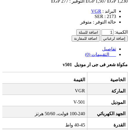
1,230 EGP
1,507 EGP
التوفير :
277 EGP
البراند :
VGR
SER :
2173
حالة التوفر :
متوفر
الكمية:
اضافة للسلة
إضافة لرغباتي
اضافة للمقارنة
تفاصيل
التقييمات (0)
مكواة شعر فى جى ار موديل
v501
الخاصية
القيمة
VGR
الماركة
V-501
الموديل
الجهد الكهربائي
100-240
فولت، 50/60 هرتز
القدرة
40-45
واط