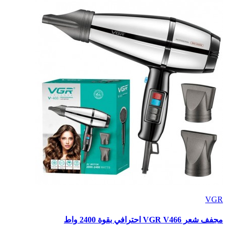
VGR
مجفف شعر VGR V466 احترافي بقوة 2400 واط