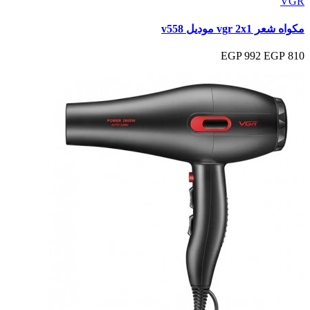
VGR
مكواه شعر vgr 2x1 موديل v558
992 EGP
810 EGP