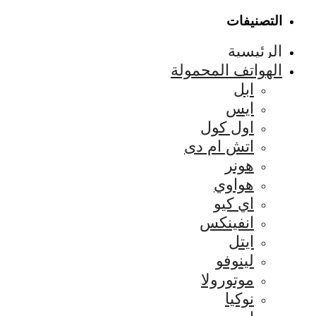
التصنيفات
الرئيسية
الهواتف المحمولة
ابل
ايس
اول كول
اتش ام دى
هونر
هواوي
اي كيو
انفينكس
ايتل
لينوفو
موتورولا
نوكيا