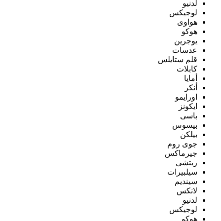
لدنيو
لوجيكس
هواوى
هوكو
يوجرين
عدسات
قلم ستايلس
كابلات
أمايا
أنكر
اورايمو
ايكونز
باسى
بيسوس
بيلكن
جوى روم
جيرماكس
ريتشى
سيلبيرات
سينديم
لانكس
لدنيو
لوجيكس
هوكو