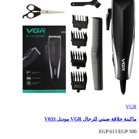
VGR
ماكينة حلاقة صيني للرجال VGR موديل V033
613 EGP
500 EGP