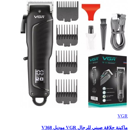
VGR
ماكينة حلاقة صيني للرجال VGR موديل V368