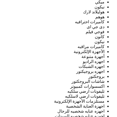
ميكي
نيكون
هوليلاند لارك
هوهم
كاميرات احترافيه
دى جي اى
فوجي فيلم
كانون
نيكون
كاميرات مراقبه
الأجهزة الإلكترونية
أجهزة متنوعة
اجهزه الراديو
اجهزه الشبكات
اجهزه بروجيكتور
بروجكتور
شاشات البروجكتور
اكسسوارات كمبيوتر
تليفونات ارضي سلكيه
تليفونات ارضي لاسلكيه
مستلزمات الأجهزة الإلكترونية
اجهزة العناية الشخصية
اجهزه عنايه شخصيه للرجال
اجهزه عنايه شخصيه للسيدات