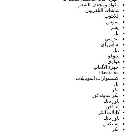
مكواة ومجفف الشعر
شاشات التلفزيون
اللابتوب
أسوس
أيسر
ابل
اتش بي
ام اس اي
ديل
لينوفو
هواوي
أجهزة الألعاب
Playstation
اكسسوارات الموبايلات
ابل
انكر
أنكر ساوندكور
باور بانك
شواحن
كابلات انكر
باور بانك
انفنيكس
انكر