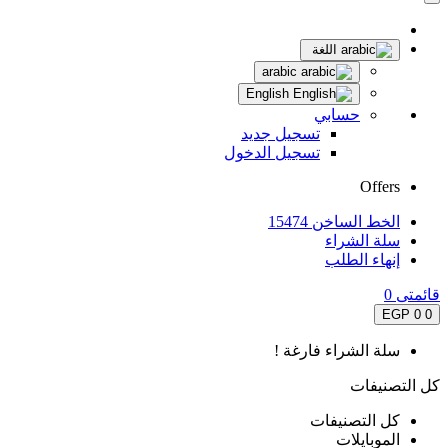
اللغة
arabic
English
حسابي
تسجيل جديد
تسجيل الدخول
Offers
الخط الساخن 15474
سلة الشراء
إنهاء الطلب
قائمتى
0
0 EGP
0
سلة الشراء فارغة !
كل التصنيفات
كل التصنيفات
الموبايلات