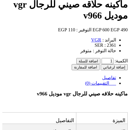
ماكينه حلاقه صيني للرجال vgr
موديل v966
490 EGP
600 EGP
التوفير :
110 EGP
البراند :
VGR
SER :
2361
حالة التوفر :
متوفر
الكمية:
اضافة للسلة
إضافة لرغباتي
اضافة للمقارنة
تفاصيل
التقييمات (0)
ماكينه حلاقه صيني للرجال
vgr موديل v966
الميزة
التفاصيل