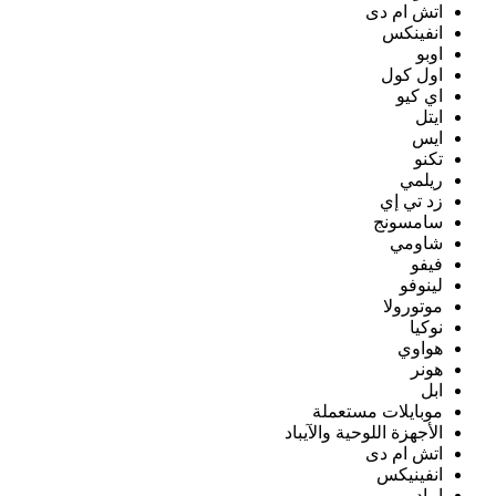
اتش ام دى
انفينكس
اوبو
اول كول
اي كيو
ايتل
ايس
تكنو
ريلمي
زد تي إي
سامسونج
شاومي
فيفو
لينوفو
موتورولا
نوكيا
هواوي
هونر
ابل
موبايلات مستعملة
الأجهزة اللوحية والآيباد
اتش ام دى
انفينيكس
ايباد