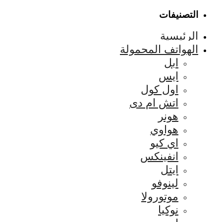
التصنيفات
الرئيسية
الهواتف المحمولة
ابل
ايس
اول كول
اتش ام دى
هونر
هواوي
اي كيو
انفينكس
ايتل
لينوفو
موتورولا
نوكيا