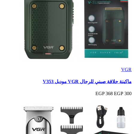
VGR
ماكينة حلاقة صيني للرجال VGR موديل V353
368 EGP
300 EGP