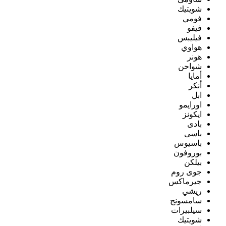
شويتيك
فومي
فيفو
فيليبس
هواوي
هونر
شواحن
أمايا
أنكر
ابل
اورايمو
ايكونز
بادى
باسى
باسيوس
بوروفون
بيلكن
جوى روم
جيرماكس
ريشي
سامسونج
سيلبيرات
شويتيك