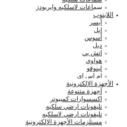
سماعات لاسلكيه وايربودز
اللابتوب
أيسر
ابل
أسوس
ديل
اتش بي
هواوي
لينوفو
ام اس اي
الأجهزة الإلكترونية
أجهزة متنوعة
اكسسوارات كمبيوتر
تليفونات ارضي سلكيه
تليفونات ارضي لاسلكيه
مستلزمات الأجهزة الإلكترونية