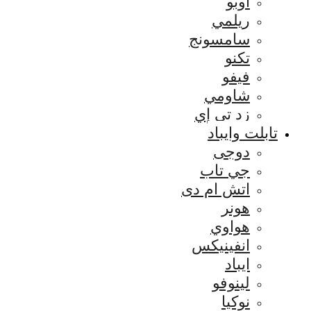
اوبو
ريلمي
سامسونج
تكنو
فيفو
شاومي
زد تي إي
تابلت وايباد
دوجى
جي تاب
اتش ام دى
هونر
هواوي
انفينيكس
ايباد
لينوفو
نوكيا