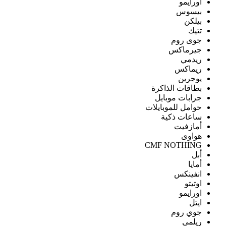
اورايمو
بيسوس
بيلكن
تتيك
جوى روم
جيرماكس
ريدمي
ريماكس
يوجرين
بطاقات الذاكرة
جرابات موبايل
حوامل للموبايلات
ساعات ذكية
أمازفيت
هواوى
CMF NOTHING
أبل
أمايا
انفينكس
اوتيتو
اورايمو
ايتل
جوي روم
ريلمى