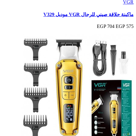
VGR
ماكينة حلاقة صيني للرجال VGR موديل V329
704 EGP
575 EGP