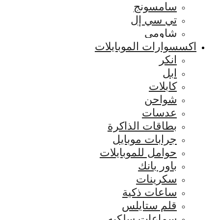
سامسونج
تي سي إل
شاومي
اكسسوارات الموبايلات
انكر
ابل
كابلات
شواحن
عدسات
بطاقات الذاكرة
جرابات موبايل
حوامل للموبايلات
باور بانك
سكرينات
ساعات ذكية
قلم ستايلس
سماعات سلكيه