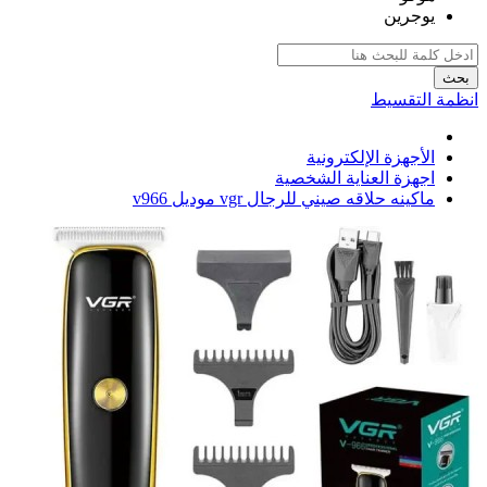
يوجرين
بحث
انظمة التقسيط
الأجهزة الإلكترونية
اجهزة العناية الشخصية
ماكينه حلاقه صيني للرجال vgr موديل v966