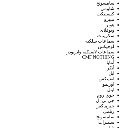
سامسونج
شاومى
كيسليكت
ميبرو
هونر
ويوفلاى
سكرينات
سماعات سلكيه
لوجيكس
سماعات لاسلكيه وايربودز
CMF NOTHING
أمايا
أنكر
ابل
انفينكس
اوريمو
ايتل
جوي روم
جى بى ال
جيرماكس
ريلمي
سامسونج
سليبرات
شاومى