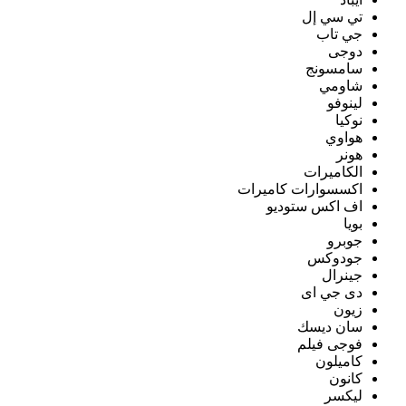
تي سي إل
جي تاب
دوجى
سامسونج
شاومي
لينوفو
نوكيا
هواوي
هونر
الكاميرات
اكسسوارات كاميرات
اف اكس ستوديو
بويا
جوبرو
جودوكس
جينرال
دى جي اى
زيون
سان ديسك
فوجى فيلم
كاميلون
كانون
ليكسر