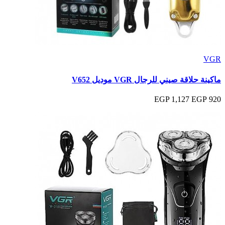
VGR
ماكينة حلاقة صيني للرجال VGR موديل V652
1,127 EGP
920 EGP