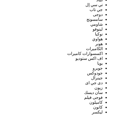
تي سي إل
جي تاب
دوجى
سامسونج
شاومي
لينوفو
نوكيا
هواوي
هونر
الكاميرات
اكسسوارات كاميرات
اف اكس ستوديو
بويا
جوبرو
جودوكس
جينرال
دى جي اى
زيون
سان ديسك
فوجى فيلم
كاميلون
كانون
ليكسر