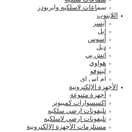
سماعات لاسلكيه وايربودز
اللابتوب
أيسر
ابل
أسوس
ديل
اتش بي
هواوي
لينوفو
ام اس اي
الأجهزة الإلكترونية
أجهزة متنوعة
اكسسوارات كمبيوتر
تليفونات ارضي سلكيه
تليفونات ارضي لاسلكيه
مستلزمات الأجهزة الإلكترونية