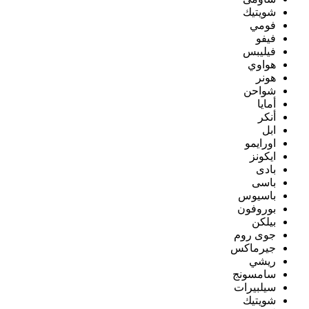
شويتيك
فومي
فيفو
فيليبس
هواوي
هونر
شواحن
أمايا
أنكر
ابل
اورايمو
ايكونز
بادى
باسى
باسيوس
بوروفون
بيلكن
جوى روم
جيرماكس
ريشي
سامسونج
سيلبيرات
شويتيك