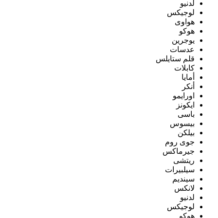
لدنيو
لوجيكس
هواوى
هوكو
يوجرين
عدسات
قلم ستايلس
كابلات
أمايا
أنكر
اورايمو
ايكونز
باسى
بيسوس
بيلكن
جوى روم
جيرماكس
ريتشى
سيلبيرات
سينديم
لانكس
لدنيو
لوجيكس
هوكو