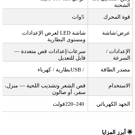
الشحنة
قوة المحرك
5
وات
عرض/شاشة
شاشة
LED
لعرض الإعدادات
ومستوى البطارية
الإعدادات /
سرعات/إعدادات قص متعددة —
السرعة
قابل للتعديل
مصدر الطاقة
USB /
بطارية / كهرباء
الاستخدام
قص الشعر وتشذيب اللحية — منزل،
سفر، أو صالون
الجهد الكهربائي
220–240
فولت
🌟
أبرز المزايا