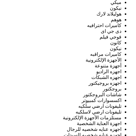
ميكي
نيكون
هوليلاند لارك
هوهم
كاميرات احترافيه
دى جي اى
فوجي فيلم
كانون
نيكون
كاميرات مراقبه
الأجهزة الإلكترونية
أجهزة متنوعة
اجهزه الراديو
اجهزه الشبكات
اجهزه بروجيكتور
بروجكتور
شاشات البروجكتور
اكسسوارات كمبيوتر
تليفونات ارضي سلكيه
تليفونات ارضي لاسلكيه
مستلزمات الأجهزة الإلكترونية
اجهزة العناية الشخصية
اجهزه عنايه شخصيه للرجال
اجهزه عنايه شخصيه للسيدات