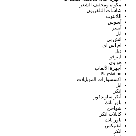
مكواة ومجفف الشعر
شاشات التلفزيون
اللابتوب
أسوس
أيسر
ابل
اتش بي
ام اس اي
ديل
لينوفو
هواوي
أجهزة الألعاب
Playstation
اكسسوارات الموبايلات
ابل
انكر
أنكر ساوندكور
باور بانك
شواحن
كابلات انكر
باور بانك
انفنيكس
انكر