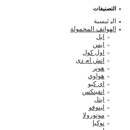
التصنيفات
الرئيسية
الهواتف المحمولة
ابل
ايس
اول كول
اتش ام دى
هونر
هواوي
اي كيو
انفينكس
ايتل
لينوفو
موتورولا
نوكيا