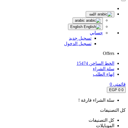
اللغة
arabic
English
حسابي
تسجيل جديد
تسجيل الدخول
Offers
الخط الساخن 15474
سلة الشراء
إنهاء الطلب
قائمتى
0
0 EGP
0
سلة الشراء فارغة !
كل التصنيفات
كل التصنيفات
الموبايلات