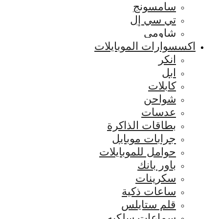
سامسونج
تي سي إل
شاومي
اكسسوارات الموبايلات
انكر
ابل
كابلات
شواحن
عدسات
بطاقات الذاكرة
جرابات موبايل
حوامل للموبايلات
باور بانك
سكرينات
ساعات ذكية
قلم ستايلس
سماعات سلكيه