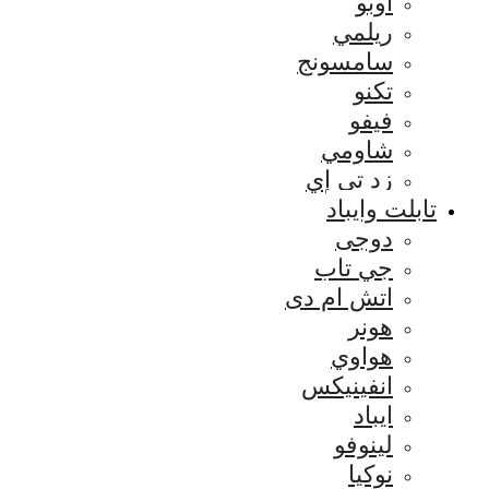
اوبو
ريلمي
سامسونج
تكنو
فيفو
شاومي
زد تي إي
تابلت وايباد
دوجى
جي تاب
اتش ام دى
هونر
هواوي
انفينيكس
ايباد
لينوفو
نوكيا