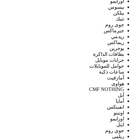
اورايمو
بيسوس
بيلكن
تتيك
جوى روم
جيرماكس
ريدمي
ريماكس
يوجرين
بطاقات الذاكرة
جرابات موبايل
حوامل للموبايلات
ساعات ذكية
أمازفيت
هواوى
CMF NOTHING
أبل
أمايا
انفينكس
اوتيتو
اورايمو
ايتل
جوي روم
ريلمى