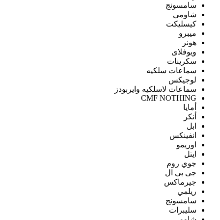
سامسونج
شاومى
كيسليكت
ميبرو
هونر
ويوفلاى
سكرينات
سماعات سلكيه
لوجيكس
سماعات لاسلكيه وايربودز
CMF NOTHING
أمايا
أنكر
ابل
انفينكس
اوريمو
ايتل
جوي روم
جى بى ال
جيرماكس
ريلمي
سامسونج
سليبرات
شاومى