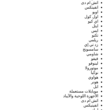
اتش ام دى
انفينكس
اوبو
اول كول
اي كيو
ايتل
ايس
تكنو
ريلمي
زد تي إي
سامسونج
شاومي
فيفو
لينوفو
موتورولا
نوكيا
هواوي
هونر
ابل
موبايلات مستعملة
الأجهزة اللوحية والآيباد
اتش ام دى
انفينيكس
ايباد