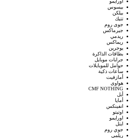
اورايمو
بيسوس
بيلكن
تتيك
جوى روم
جيرماكس
ريدمي
ريماكس
يوجرين
بطاقات الذاكرة
جرابات موبايل
حوامل للموبايلات
ساعات ذكية
أمازفيت
هواوى
CMF NOTHING
أبل
أمايا
انفينكس
اوتيتو
اورايمو
ايتل
جوي روم
ريلمى