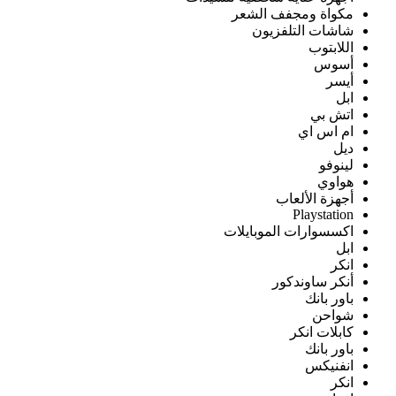
مكواة ومجفف الشعر
شاشات التلفزيون
اللابتوب
أسوس
أيسر
ابل
اتش بي
ام اس اي
ديل
لينوفو
هواوي
أجهزة الألعاب
Playstation
اكسسوارات الموبايلات
ابل
انكر
أنكر ساوندكور
باور بانك
شواحن
كابلات انكر
باور بانك
انفنيكس
انكر