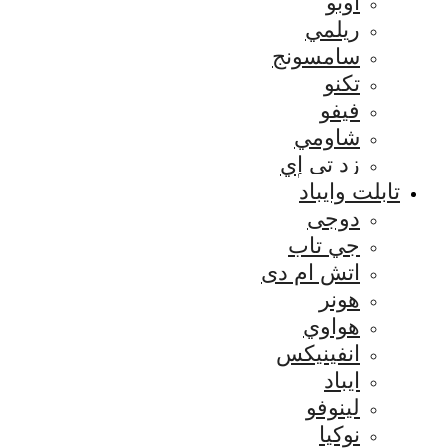
اوبو
ريلمي
سامسونج
تكنو
فيفو
شاومي
زد تي إي
تابلت وايباد
دوجى
جي تاب
اتش ام دى
هونر
هواوي
انفينيكس
ايباد
لينوفو
نوكيا