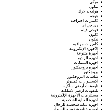
ميكي
نيكون
هوليلاند لارك
هوهم
كاميرات احترافيه
دى جي اى
فوجي فيلم
كانون
نيكون
كاميرات مراقبه
الأجهزة الإلكترونية
أجهزة متنوعة
اجهزه الراديو
اجهزه الشبكات
اجهزه بروجيكتور
بروجكتور
شاشات البروجكتور
اكسسوارات كمبيوتر
تليفونات ارضي سلكيه
تليفونات ارضي لاسلكيه
مستلزمات الأجهزة الإلكترونية
اجهزة العناية الشخصية
اجهزه عنايه شخصيه للرجال
اجهزه عنايه شخصيه للسيدات