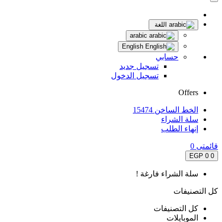
اللغة
arabic
English
حسابي
تسجيل جديد
تسجيل الدخول
Offers
الخط الساخن 15474
سلة الشراء
إنهاء الطلب
قائمتى
0
0 EGP
0
سلة الشراء فارغة !
كل التصنيفات
كل التصنيفات
الموبايلات