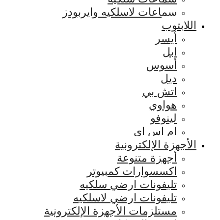
سماعات لاسلكيه وايربودز
اللابتوب
أيسر
ابل
أسوس
ديل
اتش بي
هواوي
لينوفو
ام اس اي
الأجهزة الإلكترونية
أجهزة متنوعة
اكسسوارات كمبيوتر
تليفونات ارضي سلكيه
تليفونات ارضي لاسلكيه
مستلزمات الأجهزة الإلكترونية