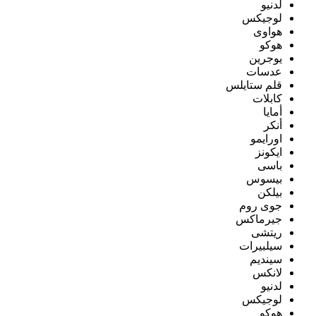
لدنيو
لوجيكس
هواوى
هوكو
يوجرين
عدسات
قلم ستايلس
كابلات
أمايا
أنكر
اورايمو
ايكونز
باسى
بيسوس
بيلكن
جوى روم
جيرماكس
ريتشى
سيلبيرات
سينديم
لانكس
لدنيو
لوجيكس
هوكو