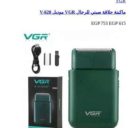
VGR
ماكينة حلاقة صيني للرجال VGR موديل V-628
753 EGP
615 EGP