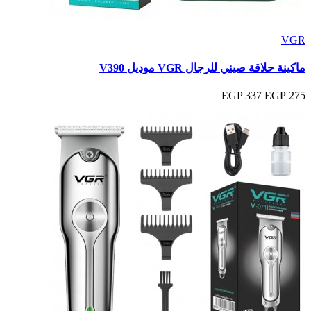
VGR
ماكينة حلاقة صيني للرجال VGR موديل V390
337 EGP
275 EGP