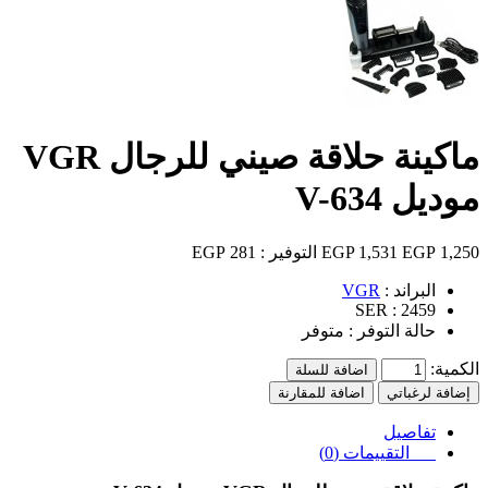
ماكينة حلاقة صيني للرجال VGR
موديل V-634
1,250 EGP
1,531 EGP
التوفير :
281 EGP
البراند :
VGR
SER :
2459
حالة التوفر :
متوفر
الكمية:
اضافة للسلة
إضافة لرغباتي
اضافة للمقارنة
تفاصيل
التقييمات (0)