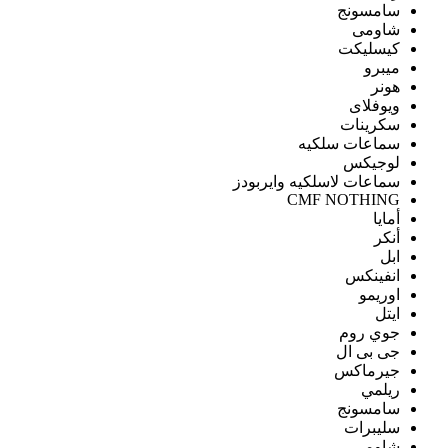
سامسونج
شاومى
كيسليكت
ميبرو
هونر
ويوفلاى
سكرينات
سماعات سلكيه
لوجيكس
سماعات لاسلكيه وايربودز
CMF NOTHING
أمايا
أنكر
ابل
انفينكس
اوريمو
ايتل
جوي روم
جى بى ال
جيرماكس
ريلمي
سامسونج
سليبرات
شاومى