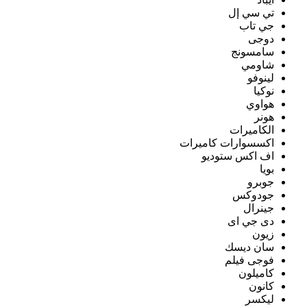
تي سي إل
جي تاب
دوجى
سامسونج
شاومي
لينوفو
نوكيا
هواوي
هونر
الكاميرات
اكسسوارات كاميرات
اف اكس ستوديو
بويا
جوبرو
جودوكس
جينرال
دى جي اى
زيون
سان ديسك
فوجى فيلم
كاميلون
كانون
ليكسر