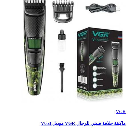
VGR
ماكينة حلاقة صيني للرجال VGR موديل V053