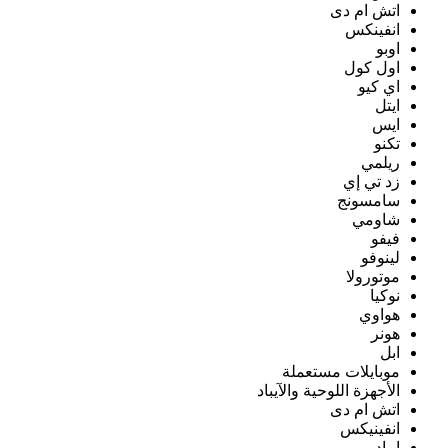
اتش ام دى
انفينكس
اوبو
اول كول
اي كيو
ايتل
ايس
تكنو
ريلمي
زد تي إي
سامسونج
شاومي
فيفو
لينوفو
موتورولا
نوكيا
هواوي
هونر
ابل
موبايلات مستعملة
الأجهزة اللوحية والآيباد
اتش ام دى
انفينيكس
ايباد