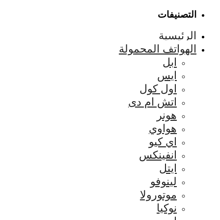
التصنيفات
الرئيسية
الهواتف المحمولة
ابل
ايس
اول كول
اتش ام دى
هونر
هواوي
اي كيو
انفينكس
ايتل
لينوفو
موتورولا
نوكيا