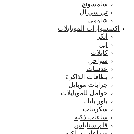
سامسونج
تي سي إل
شاومي
اكسسوارات الموبايلات
انكر
ابل
كابلات
شواحن
عدسات
بطاقات الذاكرة
جرابات موبايل
حوامل للموبايلات
باور بانك
سكرينات
ساعات ذكية
قلم ستايلس
سماعات سلكيه