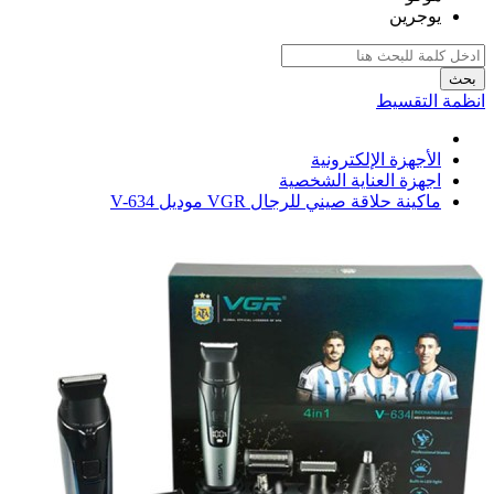
يوجرين
بحث
انظمة التقسيط
الأجهزة الإلكترونية
اجهزة العناية الشخصية
ماكينة حلاقة صيني للرجال VGR موديل V-634