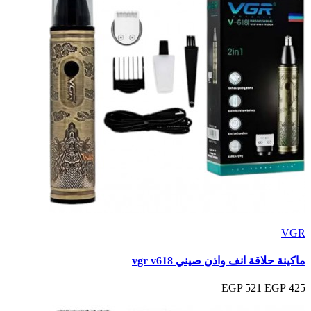
VGR
ماكينة حلاقة انف واذن صيني vgr v618
521 EGP
425 EGP