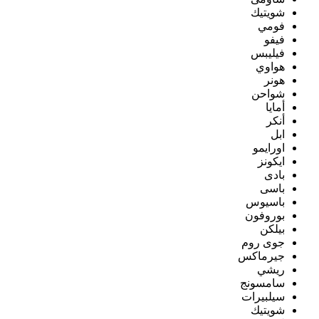
شويتيك
فومي
فيفو
فيليبس
هواوي
هونر
شواحن
أمايا
أنكر
ابل
اورايمو
ايكونز
بادى
باسى
باسيوس
بوروفون
بيلكن
جوى روم
جيرماكس
ريشي
سامسونج
سيلبيرات
شويتيك