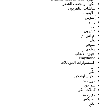
مكواة ومجفف الشعر
شاشات التلفزيون
اللابتوب
أسوس
أيسر
ابل
اتش بي
ام اس اي
ديل
لينوفو
هواوي
أجهزة الألعاب
Playstation
اكسسوارات الموبايلات
ابل
انكر
أنكر ساوندكور
باور بانك
شواحن
كابلات انكر
باور بانك
انفنيكس
انكر