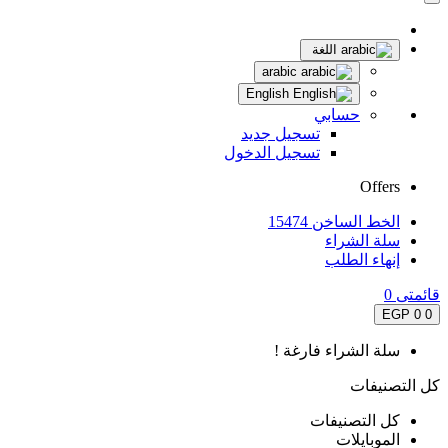
اللغة
arabic
English
حسابي
تسجيل جديد
تسجيل الدخول
Offers
الخط الساخن 15474
سلة الشراء
إنهاء الطلب
قائمتى
0
0 EGP
0
سلة الشراء فارغة !
كل التصنيفات
كل التصنيفات
الموبايلات