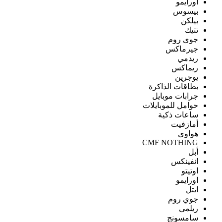
اورايمو
بيسوس
بيلكن
تتيك
جوى روم
جيرماكس
ريدمي
ريماكس
يوجرين
بطاقات الذاكرة
جرابات موبايل
حوامل للموبايلات
ساعات ذكية
أمازفيت
هواوى
CMF NOTHING
أبل
انفينكس
اوتيتو
اورايمو
ايتل
جوي روم
ريلمى
سامسونج