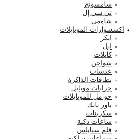
سامسونج
تي سي إل
شاومي
اكسسوارات الموبايلات
انكر
ابل
كابلات
شواحن
عدسات
بطاقات الذاكرة
جرابات موبايل
حوامل للموبايلات
باور بانك
سكرينات
ساعات ذكية
قلم ستايلس
سماعات سلكيه