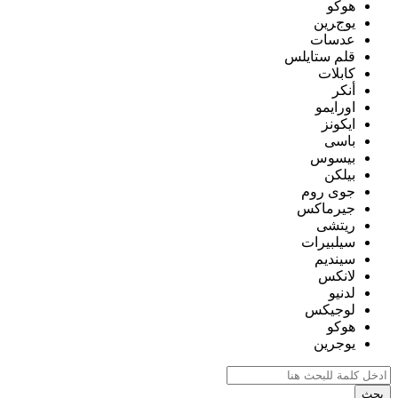
هوكو
يوجرين
عدسات
قلم ستايلس
كابلات
أنكر
اورايمو
ايكونز
باسى
بيسوس
بيلكن
جوى روم
جيرماكس
ريتشى
سيلبيرات
سينديم
لانكس
لدنيو
لوجيكس
هوكو
يوجرين
بحث