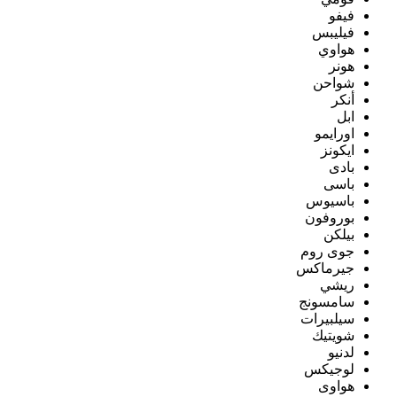
فيفو
فيليبس
هواوي
هونر
شواحن
أنكر
ابل
اورايمو
ايكونز
بادى
باسى
باسيوس
بوروفون
بيلكن
جوى روم
جيرماكس
ريشي
سامسونج
سيلبيرات
شويتيك
لدنيو
لوجيكس
هواوى