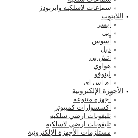
سماعات لاسلكيه وايربودز
اللابتوب
أيسر
ابل
أسوس
ديل
اتش بي
هواوي
لينوفو
ام اس اي
الأجهزة الإلكترونية
أجهزة متنوعة
اكسسوارات كمبيوتر
تليفونات ارضي سلكيه
تليفونات ارضي لاسلكيه
مستلزمات الأجهزة الإلكترونية