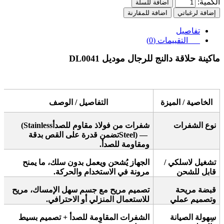
الكمية:
اضافة للسلة
إضافة لرغباتي
اضافة للمقارنة
تفاصيل
التقييمات (0)
ماكينة حلاقة دالنج للرجال موديل DL0041
الخاصية / الميزة
التفاصيل / الوصف
نوع الشفرات
شفرات من فولاذ مقاوم للصدأ
(Stainless
Steel) —
تضمن قدرة على القص بدقة
ومقاومة للصدأ
.
تشغيل لاسلكي /
الجهاز يُشحن ويعمل بدون سلك، ما يمنح
قابل للشحن
مرونة في الاستخدام والحركة
.
قبضة مريحة
تصميم مريح مع جسم سهل الإمساك، مريح
وتصميم عملي
للاستعمال المنزلي أو الاحترافي
.
سِهولة الصيانة
الشفرات المقاوِمة للصدأ + تصميم بسيط