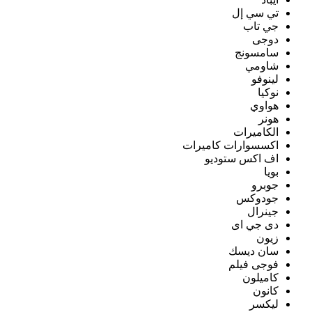
تي سي إل
جي تاب
دوجى
سامسونج
شاومي
لينوفو
نوكيا
هواوي
هونر
الكاميرات
اكسسوارات كاميرات
اف اكس ستوديو
بويا
جوبرو
جودوكس
جينرال
دى جي اى
زيون
سان ديسك
فوجى فيلم
كاميلون
كانون
ليكسر