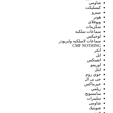
شاومى
كيسليكت
ميبرو
هونر
ويوفلاى
سكرينات
سماعات سلكيه
لوجيكس
سماعات لاسلكيه وايربودز
CMF NOTHING
أنكر
ابل
انفينكس
اوريمو
ايتل
جوي روم
جى بى ال
جيرماكس
ريلمي
سامسونج
سليبرات
شاومى
شويتيك
فومي