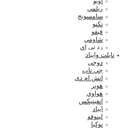
اوبو
ريلمي
سامسونج
تكنو
فيفو
شاومي
زد تي إي
تابلت وايباد
دوجى
جي تاب
اتش ام دى
هونر
هواوي
انفينيكس
ايباد
لينوفو
نوكيا