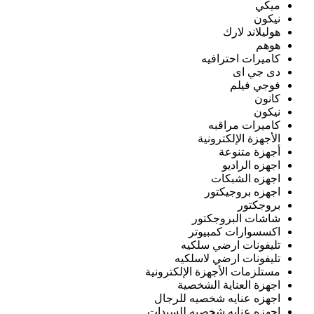
ميكي
نيكون
هوليلاند لارك
هوهم
كاميرات احترافيه
دى جي اى
فوجي فيلم
كانون
نيكون
كاميرات مراقبه
الأجهزة الإلكترونية
أجهزة متنوعة
اجهزه الراديو
اجهزه الشبكات
اجهزه بروجيكتور
بروجكتور
شاشات البروجكتور
اكسسوارات كمبيوتر
تليفونات ارضي سلكيه
تليفونات ارضي لاسلكيه
مستلزمات الأجهزة الإلكترونية
اجهزة العناية الشخصية
اجهزه عنايه شخصيه للرجال
اجهزه عنايه شخصيه للسيدات