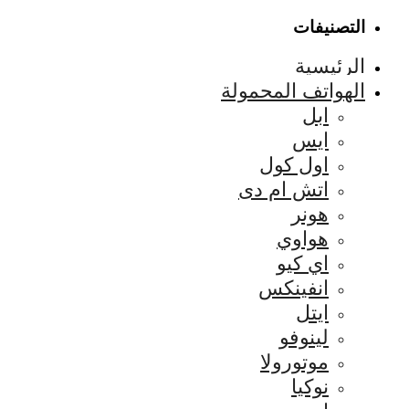
التصنيفات
الرئيسية
الهواتف المحمولة
ابل
ايس
اول كول
اتش ام دى
هونر
هواوي
اي كيو
انفينكس
ايتل
لينوفو
موتورولا
نوكيا