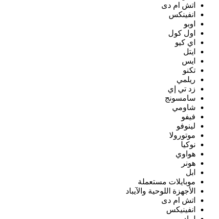
اتش ام دى
انفينكس
اوبو
اول كول
اي كيو
ايتل
ايس
تكنو
ريلمي
زد تي إي
سامسونج
شاومي
فيفو
لينوفو
موتورولا
نوكيا
هواوي
هونر
ابل
موبايلات مستعملة
الأجهزة اللوحية والآيباد
اتش ام دى
انفينيكس
ايباد