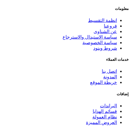
معلومات
انظمة التقسيط
فروعنا
عن الشناوى
سياسة الاستبدال والاسترجاع
سياسة الخصوصية
شروط وبنود
خدمات العملاء
اتصل بنا
المدونة
خريطة الموقع
إضافات
البراندات
قسائم الهدايا
نظام العمولة
العروض المميزة