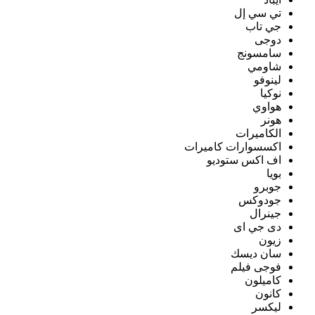
تي سي إل
جي تاب
دوجى
سامسونج
شاومي
لينوفو
نوكيا
هواوي
هونر
الكاميرات
اكسسوارات كاميرات
اف اكس ستوديو
بويا
جوبرو
جودوكس
جينرال
دى جي اى
زيون
سان ديسك
فوجى فيلم
كاميلون
كانون
ليكسر