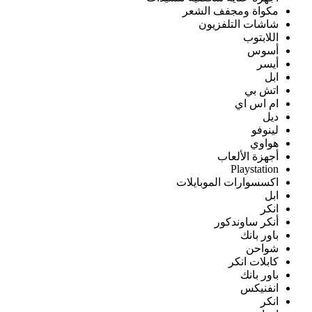
مكواة ومجفف الشعر
شاشات التلفزيون
اللابتوب
أسوس
أيسر
ابل
اتش بي
ام اس اي
ديل
لينوفو
هواوي
أجهزة الألعاب
Playstation
اكسسوارات الموبايلات
ابل
انكر
أنكر ساوندكور
باور بانك
شواحن
كابلات انكر
باور بانك
انفنيكس
انكر