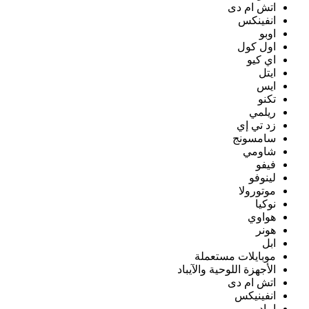
اتش ام دى
انفينكس
اوبو
اول كول
اي كيو
ايتل
ايس
تكنو
ريلمي
زد تي إي
سامسونج
شاومي
فيفو
لينوفو
موتورولا
نوكيا
هواوي
هونر
ابل
موبايلات مستعملة
الأجهزة اللوحية والآيباد
اتش ام دى
انفينيكس
ايباد