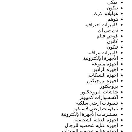
ميكي
نيكون
هوليلاند لارك
هوهم
كاميرات احترافيه
دى جي اى
فوجي فيلم
كانون
نيكون
كاميرات مراقبه
الأجهزة الإلكترونية
أجهزة متنوعة
اجهزه الراديو
اجهزه الشبكات
اجهزه بروجيكتور
بروجكتور
شاشات البروجكتور
اكسسوارات كمبيوتر
تليفونات ارضي سلكيه
تليفونات ارضي لاسلكيه
مستلزمات الأجهزة الإلكترونية
اجهزة العناية الشخصية
اجهزه عنايه شخصيه للرجال
اجهزه عنايه شخصيه للسيدات