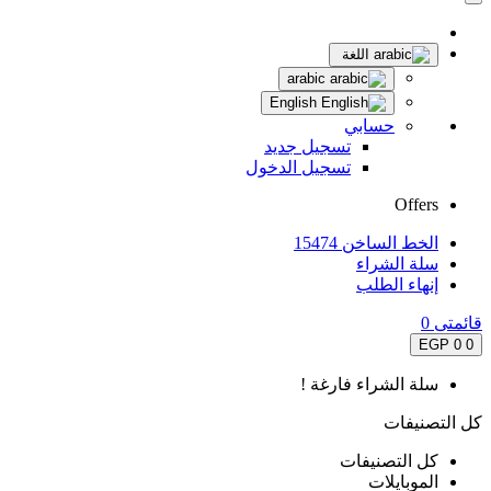
اللغة
arabic
English
حسابي
تسجيل جديد
تسجيل الدخول
Offers
الخط الساخن 15474
سلة الشراء
إنهاء الطلب
قائمتى
0
0 EGP
0
سلة الشراء فارغة !
كل التصنيفات
كل التصنيفات
الموبايلات