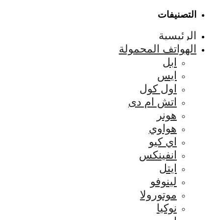
التصنيفات
الرئيسية
الهواتف المحمولة
ابل
ايس
اول كول
اتش ام دى
هونر
هواوي
اي كيو
انفينكس
ايتل
لينوفو
موتورولا
نوكيا