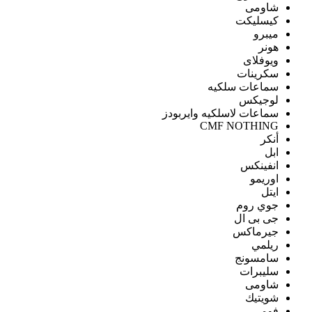
شاومى
كيسليكت
ميبرو
هونر
ويوفلاى
سكرينات
سماعات سلكيه
لوجيكس
سماعات لاسلكيه وايربودز
CMF NOTHING
أنكر
ابل
انفينكس
اوريمو
ايتل
جوي روم
جى بى ال
جيرماكس
ريلمي
سامسونج
سليبرات
شاومى
شويتيك
فومي