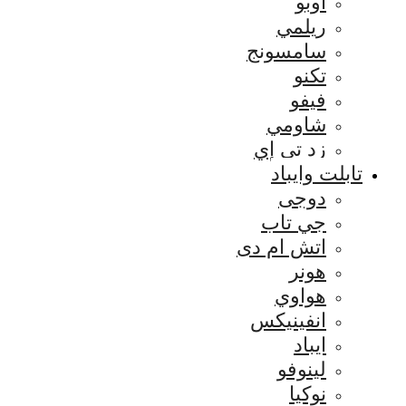
اوبو
ريلمي
سامسونج
تكنو
فيفو
شاومي
زد تي إي
تابلت وايباد
دوجى
جي تاب
اتش ام دى
هونر
هواوي
انفينيكس
ايباد
لينوفو
نوكيا