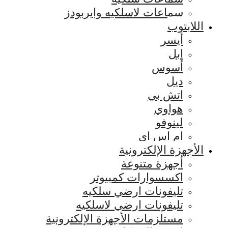
سماعات لاسلكيه وايربودز
اللابتوب
أيسر
ابل
أسوس
ديل
اتش بي
هواوي
لينوفو
ام اس اي
الأجهزة الإلكترونية
أجهزة متنوعة
اكسسوارات كمبيوتر
تليفونات ارضي سلكيه
تليفونات ارضي لاسلكيه
مستلزمات الأجهزة الإلكترونية