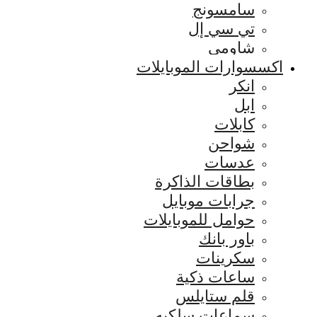
سامسونج
تي سي إل
شاومي
اكسسوارات الموبايلات
انكر
ابل
كابلات
شواحن
عدسات
بطاقات الذاكرة
جرابات موبايل
حوامل للموبايلات
باور بانك
سكرينات
ساعات ذكية
قلم ستايلس
سماعات سلكيه