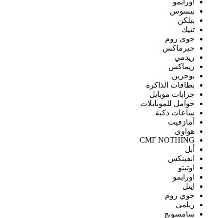
اورايمو
بيسوس
بيلكن
تتيك
جوى روم
جيرماكس
ريدمي
ريماكس
يوجرين
بطاقات الذاكرة
جرابات موبايل
حوامل للموبايلات
ساعات ذكية
أمازفيت
هواوى
CMF NOTHING
أبل
انفينكس
اوتيتو
اورايمو
ايتل
جوي روم
ريلمى
سامسونج