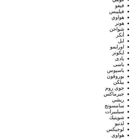
فيفو
فيليبس
هواوي
هونر
شواحن
أنكر
ابل
اورايمو
ايكونز
بادى
باسى
باسيوس
بوروفون
بيلكن
جوى روم
جيرماكس
ريشي
سامسونج
سيلبيرات
شويتيك
لدنيو
لوجيكس
هواوى