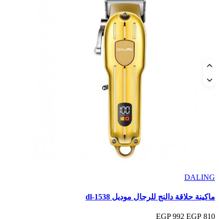
DALING
ماكينة حلاقة دالنج للرجال موديل dl-1538
992 EGP
810 EGP