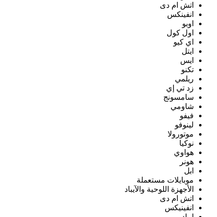
اتش ام دى
انفينكس
اوبو
اول كول
اي كيو
ايتل
ايس
تكنو
ريلمي
زد تي إي
سامسونج
شاومي
فيفو
لينوفو
موتورولا
نوكيا
هواوي
هونر
ابل
موبايلات مستعملة
الأجهزة اللوحية والآيباد
اتش ام دى
انفينيكس
ايباد