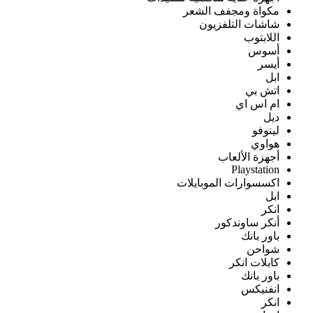
مكواة ومجفف الشعر
شاشات التلفزيون
اللابتوب
أسوس
أيسر
ابل
اتش بي
ام اس اي
ديل
لينوفو
هواوي
أجهزة الألعاب
Playstation
اكسسوارات الموبايلات
ابل
انكر
أنكر ساوندكور
باور بانك
شواحن
كابلات انكر
باور بانك
انفنيكس
انكر