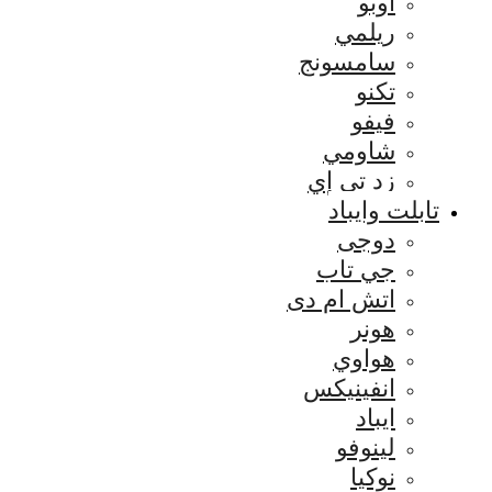
اوبو
ريلمي
سامسونج
تكنو
فيفو
شاومي
زد تي إي
تابلت وايباد
دوجى
جي تاب
اتش ام دى
هونر
هواوي
انفينيكس
ايباد
لينوفو
نوكيا