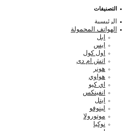
التصنيفات
الرئيسية
الهواتف المحمولة
ابل
ايس
اول كول
اتش ام دى
هونر
هواوي
اي كيو
انفينكس
ايتل
لينوفو
موتورولا
نوكيا