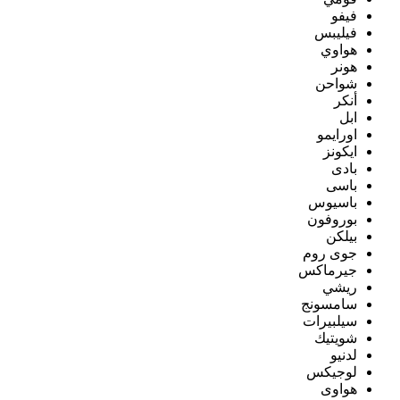
فيفو
فيليبس
هواوي
هونر
شواحن
أنكر
ابل
اورايمو
ايكونز
بادى
باسى
باسيوس
بوروفون
بيلكن
جوى روم
جيرماكس
ريشي
سامسونج
سيلبيرات
شويتيك
لدنيو
لوجيكس
هواوى