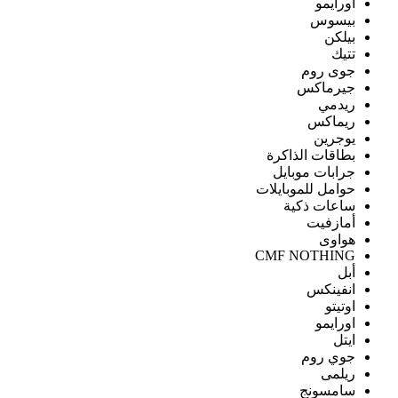
اورايمو
بيسوس
بيلكن
تتيك
جوى روم
جيرماكس
ريدمي
ريماكس
يوجرين
بطاقات الذاكرة
جرابات موبايل
حوامل للموبايلات
ساعات ذكية
أمازفيت
هواوى
CMF NOTHING
أبل
انفينكس
اوتيتو
اورايمو
ايتل
جوي روم
ريلمى
سامسونج