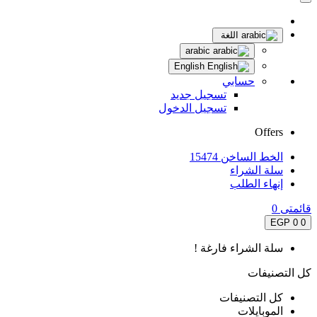
اللغة
arabic
English
حسابي
تسجيل جديد
تسجيل الدخول
Offers
الخط الساخن 15474
سلة الشراء
إنهاء الطلب
قائمتى
0
0 EGP
0
سلة الشراء فارغة !
كل التصنيفات
كل التصنيفات
الموبايلات