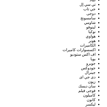
تي سي إل
جي تاب
دوجى
سامسونج
شاومي
لينوفو
نوكيا
هواوي
هونر
الكاميرات
اكسسوارات كاميرات
اف اكس ستوديو
بويا
جوبرو
جودوكس
جينرال
دى جي اى
زيون
سان ديسك
فوجى فيلم
كاميلون
كانون
ليكسر