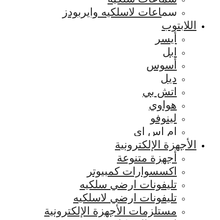
سماعات لاسلكيه وايربودز
اللابتوب
أيسر
ابل
أسوس
ديل
اتش بي
هواوي
لينوفو
ام اس اي
الأجهزة الإلكترونية
أجهزة متنوعة
اكسسوارات كمبيوتر
تليفونات ارضي سلكيه
تليفونات ارضي لاسلكيه
مستلزمات الأجهزة الإلكترونية