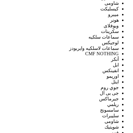
شاومى
كيسليكت
ميبرو
هونر
ويوفلاى
سكرينات
سماعات سلكيه
لوجيكس
سماعات لاسلكيه وايربودز
CMF NOTHING
أنكر
ابل
انفينكس
اوريمو
ايتل
جوي روم
جى بى ال
جيرماكس
ريلمي
سامسونج
سليبرات
شاومى
شويتيك
فومي