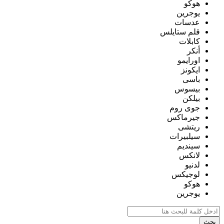
هوكو
يوجرين
عدسات
قلم ستايلس
كابلات
أنكر
اورايمو
ايكونز
باسى
بيسوس
بيلكن
جوى روم
جيرماكس
ريتشى
سيلبيرات
سينديم
لانكس
لدنيو
لوجيكس
هوكو
يوجرين
بحث