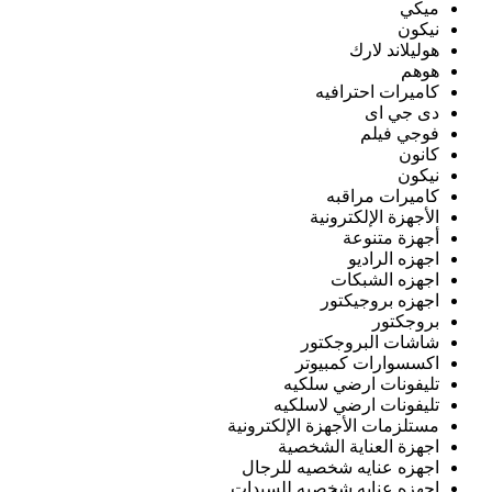
ميكي
نيكون
هوليلاند لارك
هوهم
كاميرات احترافيه
دى جي اى
فوجي فيلم
كانون
نيكون
كاميرات مراقبه
الأجهزة الإلكترونية
أجهزة متنوعة
اجهزه الراديو
اجهزه الشبكات
اجهزه بروجيكتور
بروجكتور
شاشات البروجكتور
اكسسوارات كمبيوتر
تليفونات ارضي سلكيه
تليفونات ارضي لاسلكيه
مستلزمات الأجهزة الإلكترونية
اجهزة العناية الشخصية
اجهزه عنايه شخصيه للرجال
اجهزه عنايه شخصيه للسيدات