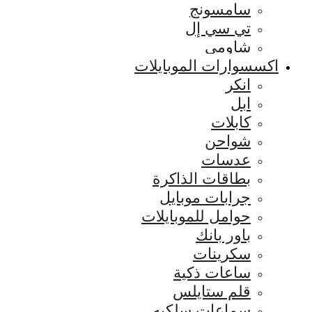
سامسونج
تي سي إل
شاومي
اكسسوارات الموبايلات
انكر
ابل
كابلات
شواحن
عدسات
بطاقات الذاكرة
جرابات موبايل
حوامل للموبايلات
باور بانك
سكرينات
ساعات ذكية
قلم ستايلس
سماعات سلكيه